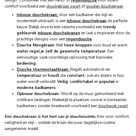
design . Combineer met een hand- of
regendouche
voor ultiem
comfort voorbeeld een
douchekraan zwart
of
gouden douchekraan
Inbouw douchekraan:
Voor een badkamer die stijl en
moderniteit uitstraalt, is een
inbouw douchekraan
de perfecte
keuze. Bekijk onze brede selectie voorbeeld een
trendy
gekleurde
inbouw douchekranen
en laat u inspireren door de
prachtige designs voor een
regendouche
Douche Mengkraan:
Met
twee knoppen
voor koud en warm
water regel
je zelf de gewenste temperatuur
. Een
eenvoudige, vaak voordelige oplossing met klassieke
bediening
.
Douche thermostaatkraan:
Regelt automatisch de
temperatuur
en
houdt
die
constant
, ook als elders in huis
water wordt verbruikt.
Veilig
,
comfortabel
en
populair
in
moderne badkamers
.
Opbouw douchekraan:
Wordt op de muur gemonteerd met
zichtbare leidingen. Makkelijk te plaatsen, vooral in bestaande
badkamers zonder breekwerk voorbeeld een
doucheset zwart
.
Een douchekraan is het hart van je doucheruimte
.
Kies voor comfort,
veiligheid en stijl – ontdek de kraan die jouw dagelijkse routine
aangenamer maakt.