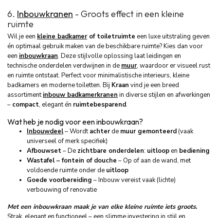
6.
Inbouwkranen
- Groots effect in een kleine
ruimte
Wil je een
kleine badkamer
of toiletruimte
een luxe uitstraling geven
én optimaal gebruik maken van de beschikbare ruimte? Kies dan voor
een
inbouwkraan
. Deze stijlvolle oplossing laat leidingen en
technische onderdelen verdwijnen in de
muur
, waardoor er visueel rust
en ruimte ontstaat. Perfect voor minimalistische interieurs, kleine
badkamers en moderne toiletten. Bij
Kraan
vind je een breed
assortiment
inbouw badkamerkranen
in diverse stijlen en afwerkingen
–
compact
, elegant én
ruimtebesparend
.
Wat heb je nodig voor een inbouwkraan?
Inbouwdeel
– Wordt
achter
de
muur gemonteerd
(vaak
universeel of merk specifiek)
Afbouwset
– De
zichtbare onderdelen
:
uitloop
en
bediening
Wastafel – fontein of douche
– Op of aan de wand, met
voldoende ruimte onder de
uitloop
Goede voorbereiding
– Inbouw vereist vaak (lichte)
verbouwing of renovatie
Met een inbouwkraan maak je van elke kleine ruimte iets groots
.
Strak, elegant en functioneel – een slimme investering in stijl en