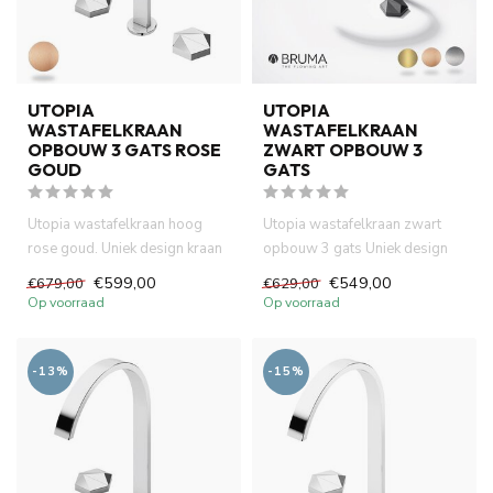
UTOPIA
UTOPIA
WASTAFELKRAAN
WASTAFELKRAAN
OPBOUW 3 GATS ROSE
ZWART OPBOUW 3
GOUD
GATS
Utopia wastafelkraan hoog
Utopia wastafelkraan zwart
rose goud. Uniek design kraan
opbouw 3 gats Uniek design
heeft progressive cont...
kraan heeft progressive...
€599,00
€549,00
€679,00
€629,00
Op voorraad
Op voorraad
-13%
-15%