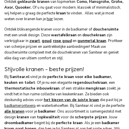
Ontdek
gekleurde kranen
van top
merken
Como, Hansgrohe, Grohe,
Axor, Quooker.
Of u nu gaat voor modern, klassiek of minimalistisch,
wij helpen u graag de perfecte
kraan
te vinden. Alles wat je moet
weten over kranen kan je
hier
lezen.
Ontdek blikvangende kranen voor in de badkamer of
doucheruimte
met een uniek design. Deze
wastafelkraan
en
douchekraan
zijn
verkrijgbaar in
zwart
,
goud
,
rose goud
en
gunmetal kraan
. Profiteer
van scherpe prijzen en aantrekkelijke aanbiedingen!
Maak uw
doucheruimte compleet met de douchekranen van Sanitear en geniet
elke dag van ultiem comfort en stijl.
Stijvolle kranen - beste prijzen!
Bij
Sanitear.nl
vind je de
perfecte kraan voor elke badkamer,
keuken en toilet
. Of je nu een elegante
regendouchekraan
, een
thermostatische inbouwkraan
, of een strakke
mengkraan
zoekt, je
vindt het in hun ruime collectie van keukenkraan. Ze bieden ook
deskundig advies voor
het kiezen van de juiste kraan
die past bij je
badkamerontwerp
en waterbehoeften. Bij Sanitear.nl vind je de perfecte
alle kranen
voor je
badkamer
. Ons assortiment is samengesteld met
design
kranen
van
topkwaliteit
voor de
scherpste prijzen
. Jouw
droombadkamer
begint bij de
perfecte kraan
. Als je een
badkamer
kraan gaat kopen
, dan ben je bij Sanitear.nl aan het juiste adres. Wij