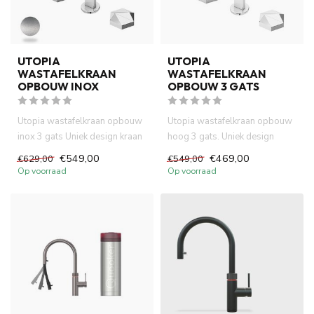
UTOPIA
UTOPIA
WASTAFELKRAAN
WASTAFELKRAAN
OPBOUW INOX
OPBOUW 3 GATS
Utopia wastafelkraan opbouw
Utopia wastafelkraan opbouw
inox 3 gats Uniek design kraan
hoog 3 gats. Uniek design
heeft progressive ...
kraan met progressive con...
€549,00
€469,00
€629,00
€549,00
Op voorraad
Op voorraad