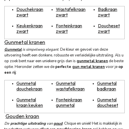
Douchekraan
Wastafelkraan
Badkraan
zwart
zwart
zwart
Keukenkraan
Fonteinkraan
Doucheset
zwart
zwart
zwart
Gunmetal kranen
Gunmetal
is simpelweg elegant
. De kleur en gevoel van deze
uitvoering heeft een donkere, robuuste en verleidelijke uitstraling. Als u
op zoek bent naar een uniekere grijs dan is
gunmetal kranen
de beste
optie. Hieronder zetten we de
perfecte
gun metal kranen
voor je
op
een rij
:
Gunmetal
Gunmetal
Gunmetal
douchekraan
wastafelkraan
badkraan
Gunmetal
Fonteinkraan
Gunmetal
kraan keuken
gunmetal
doucheset
Gouden kraan
De
prachtige uitstraling
van
goud
. Chique en uniek! Het is makkelijk in