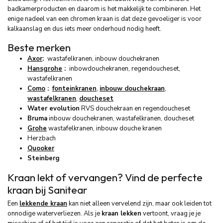
badkamerproducten en daarom is het makkelijk te combineren. Het
enige nadeel van een chromen kraan is dat deze gevoeliger is voor
kalkaanslag en dus iets meer onderhoud nodig heeft.
Beste merken
Axor
:
wastafelkranen, inbouw douchekranen
Hansgrohe
:
inbowdouchekranen, regendoucheset,
wastafelkranen
Como
:
fonteinkranen
,
inbouw douchekraan
,
wastafelkranen
,
doucheset
Water evolution
RVS douchekraan en regendoucheset
Bruma
inbouw douchekranen, wastafelkranen, doucheset
Grohe
wastafelkranen, inbouw douche kranen
Herzbach
Quooker
Steinberg
Kraan lekt of vervangen? Vind de perfecte
kraan bij Sanitear
Een
lekkende kraan
kan niet alleen vervelend zijn, maar ook leiden tot
onnodige waterverliezen. Als je
kraan lekken
vertoont, vraag je je