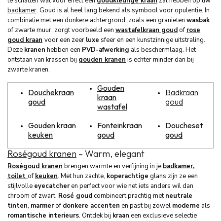
te schatten wat voor effect een
goudkleurige kraan
zal hebben op uw
badkamer
. Goud is al heel lang bekend als symbool voor opulentie. In
combinatie met een donkere achtergrond, zoals een granieten
wasbak
of zwarte muur, zorgt voorbeeld een
wastafelkraan goud
of
rose
goud kraan
voor een zeer
luxe
sfeer en een kunstzinnige uitstraling.
Deze
kranen
hebben een
PVD-afwerking
als beschermlaag. Het
ontstaan van krassen bij
gouden kranen
is echter minder dan bij
zwarte kranen.
Gouden
Douchekraan
Badkraan
kraan
goud
goud
wastafel
Gouden kraan
Fonteinkraan
Doucheset
keuken
goud
goud
Roségoud kranen
– Warm, elegant
Roségoud kranen
brengen warmte en verfijning in je
badkamer
,
toilet
of
keuken
. Met hun zachte,
koperachtige
glans zijn ze een
stijlvolle
eyecatcher
en perfect voor wie net iets anders wil dan
chroom of zwart.
Rosé goud
combineert prachtig met
neutrale
tinten
,
marmer
of
donkere accenten
en past bij zowel
moderne
als
romantische interieurs
. Ontdek bij
kraan
een exclusieve selectie