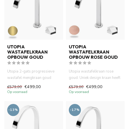
UTOPIA
UTOPIA
WASTAFELKRAAN
WASTAFELKRAAN
OPBOUW GOUD
OPBOUW ROSE GOUD
Utopia 2-gats progressieve
Utopia wastafelkraan rose
wastafel mengkraan goud
goud. Uniek design kraan heeft
kraangat in het blad. Uniek ...
progressive controle ...
€499,00
€499,00
€579,00
€579,00
Op voorraad
Op voorraad
-13%
-17%