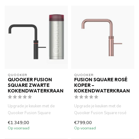
QUOOKER
QUOOKER
QUOOKER FUSION
FUSION SQUARE ROSÉ
SQUARE ZWARTE
KOPER –
KOKENDWATERKRAAN
KOKENDWATERKRAAN
Upgrade je keuken met de
Upgrade je keuken met de
Quooker Fusion Square
Quooker Fusion Square rosé
matzwart. met PRO3 reservoir.
koper . Combineer deze
€1.349,00
€799,00
3-i...
desig...
Op voorraad
Op voorraad