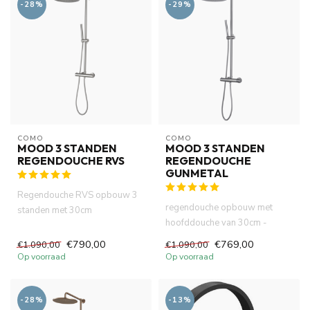
-28%
-29%
COMO
COMO
MOOD 3 STANDEN
MOOD 3 STANDEN
REGENDOUCHE RVS
REGENDOUCHE
GUNMETAL
Regendouche RVS opbouw 3
regendouche opbouw met
standen met 30cm
hoofddouche van 30cm -
hoofddouche thermostatische
messing in gunmetal,
douchemeng...
€790,00
€769,00
€1.090,00
€1.090,00
verouderd i...
Op voorraad
Op voorraad
-28%
-13%