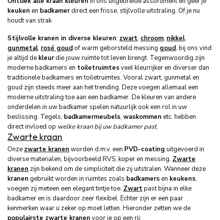
Ontdek alle kraan kleuren
in ons uitgebreide assortiment en geef je
keuken
en
badkamer
direct een frisse, stijlvolle uitstraling. Of je nu
houdt van strak
Stijlvolle kranen in diverse kleuren
:
zwart
,
chroom
,
nikkel
,
gunmetal
,
rosé goud
of warm geborsteld messing
goud
, bij ons vind
je altijd de
kleur
die jouw ruimte tot leven brengt. Tegenwoordig zijn
moderne badkamers en
toiletruimtes
veel kleurrijker en diverser dan
traditionele badkamers en toiletruimtes. Vooral zwart, gunmetal en
goud zijn steeds meer aan het trending. Deze voegen allemaal een
moderne uitstraling toe aan een badkamer. De kleuren van andere
onderdelen in uw badkamer spelen natuurlijk ook een rol in uw
beslissing. Tegels,
badkamermeubels
,
waskommen
etc. hebben
direct invloed op
welke kraan bij uw badkamer past
.
Zwarte kraan
Onze
zwarte kranen
worden d.m.v. een
PVD-coating
uitgevoerd in
diverse materialen, bijvoorbeeld RVS, koper en messing.
Zwarte
kranen
zijn bekend om de simpliciteit die zij uitstralen. Wanneer deze
kranen
gebruikt worden in ruimtes zoals
badkamers
en
keukens
,
voegen zij meteen een elegant tintje toe.
Zwart
past bijna in elke
badkamer en is daardoor zeer flexibel. Echter zijn er een paar
kenmerken waar u zeker op moet letten. Hieronder zetten we de
populairste zwarte kranen
voor je op een rij: