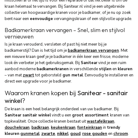
misschien af of het tijd is voor een reparatie of dat het beter is om de
kraan helemaal te vervangen. Bij Sanitear.nl vind je een uitgebreide
collectie van hoogwaardige kranen voor je badkamer, of je nu op zoek
bent naar een
eenvoudige
vervangingskraan of een stijlvolle upgrade.
Badkamerkraan vervangen – Snel, slim en stijlvol
vernieuwen
Is je kraan verouderd, versleten of past hij niet meer bij je
badkamerstijl? Dan is het tijd om je
badkamerkraan vervangen
. Met
een nieuwe kraan geef je je badkamer in één keer een frisse, moderne
look én verbeter je het gebruiksgemak. Bij
Sanitear
vind je een ruim
aanbod moderne
badkamerkranen
in verschillende
stijlen
en
kleuren
– van mat
zwart
tot geborsteld
gun metal
. Eenvoudig te installeren en
direct een upgrade voor je badkamer.
Waarom kranen kopen bij
Sanitear - sanitair
winkel
?
De kraan is een heel belangrijk onderdeel van uw badkamer. Bij
Sanitear sanitair winkel
vindt u een
groot assortiment
kranen van
topkwaliteit. Onze collectie kranen bestaat uit
wastafelkraan
,
douchekraan
,
badkraan
,
keukenkraan
,
fonteinkraan
in
trendy
kleuren
gunmetal
,
zwarte
,
nikkel
,
goud
,
rose goud
en
en
chroom
.