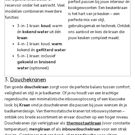
perfect passen bij jouw interieur én
reservoir onder het aanrecht. Veel
kookgewoonten. Een keukenkraan
modellen combineren meerdere
is het hart van je keuken – een
functies:
perfecte mix van stijl,
3-in-1 kraan:
koud
, warm
gebruiksgemak en techniek
.
Ontdek
én
kokend
water
uit één
ons aanbod en kies de kraan die
kraan
jouw keuken compleet maakt.
4-in-1 kraan: koud,
warm
,
kokend én
gefilterd water
5-in-1 kraan: inclusief
gekoeld
en
bruisend
water
(optioneel)
3.
Douchekranen
Een goede
douchekraan
zorgt voor de perfecte balans tussen comfort,
veiligheid en stijl in je badkamer. Of je nu houdt van een krachtige
regendouche, een minimalistische inbouwoplossing of een klassieke
look: bij
Kraan
vind je douchekranen die passen bij jouw wensen én je
badkamerdesign. Van thermostatische kranen tot inbouwsystemen –
ontdek ons brede assortiment en ervaar douchen op een hoger niveau.
Douchekranen zijn verkrijgbaar als
thermostaatkraan
(voor constante
temperatuur),
mengkraan
of als
inbouwdouchekraan
voor een strak