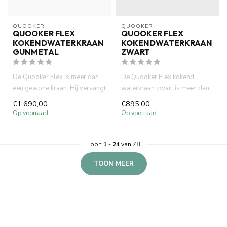
QUOOKER
QUOOKER
QUOOKER FLEX
QUOOKER FLEX
KOKENDWATERKRAAN
KOKENDWATERKRAAN
GUNMETAL
ZWART
De Quooker Flex is meer dan
De Quooker Flex kokend
een gewone kraan. Hij vervangt
waterkraan zwart is meer dan
de waterkoker, versne...
een gewone kraan. Hij vervan...
€1.690,00
€895,00
Op voorraad
Op voorraad
Toon
1
-
24
van 78
TOON MEER