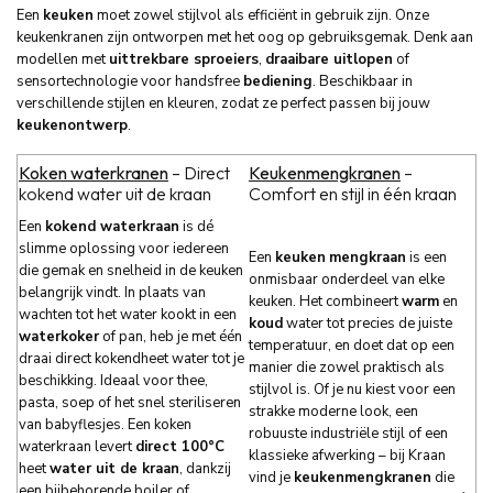
Een
keuken
moet zowel stijlvol als efficiënt in gebruik zijn. Onze
keukenkranen zijn ontworpen met het oog op gebruiksgemak. Denk aan
modellen met
uittrekbare sproeiers
,
draaibare uitlopen
of
sensortechnologie voor handsfree
bediening
. Beschikbaar in
verschillende stijlen en kleuren, zodat ze perfect passen bij jouw
keukenontwerp
.
Koken waterkranen
– Direct
Keukenmengkranen
–
kokend water uit de kraan
Comfort en stijl in één kraan
Een
kokend waterkraan
is dé
slimme oplossing voor iedereen
Een
keuken
mengkraan
is een
die gemak en snelheid in de keuken
onmisbaar onderdeel van elke
belangrijk vindt. In plaats van
keuken. Het combineert
warm
en
wachten tot het water kookt in een
koud
water tot precies de juiste
waterkoker
of pan, heb je met één
temperatuur, en doet dat op een
draai direct kokendheet water tot je
manier die zowel praktisch als
beschikking. Ideaal voor thee,
stijlvol is. Of je nu kiest voor een
pasta, soep of het snel steriliseren
strakke moderne look, een
van babyflesjes. Een koken
robuuste industriële stijl of een
waterkraan levert
direct 100°C
klassieke afwerking – bij Kraan
heet
water uit de kraan
, dankzij
vind je
keukenmengkranen
die
een bijbehorende boiler of