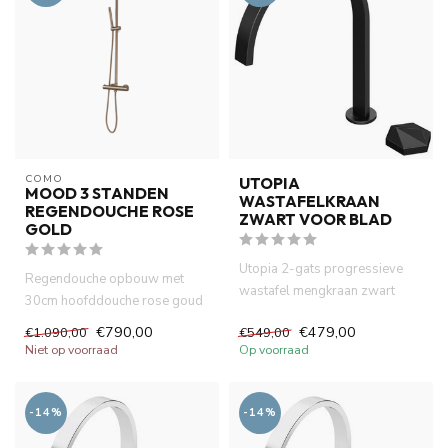
COMO
UTOPIA
MOOD 3 STANDEN
WASTAFELKRAAN
REGENDOUCHE ROSE
ZWART VOOR BLAD
GOLD
Utopia 2-gats progressieve
Regendouche opbouw met
wastafel mengkraan zwart
30cm hoofddouche rose goud
kraangat in het blad. Uniek...
thermostatische
€790,00
€479,00
€1.090,00
€549,00
douchemengkraa...
Niet op voorraad
Op voorraad
-14%
-14%