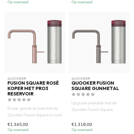
Op voorraad
Op voorraad
QUOOKER
QUOOKER
FUSION SQUARE ROSÉ
QUOOKER FUSION
KOPER MET PRO3
SQUARE GUNMETAL
RESERVOIR
Upgrade je keuken met de
Ervaar gemak en luxe met de
Quooker Fusion Square
Quooker Fusion Square in rosé
gunmetal. Combineer deze
koper. Direct koud, wa...
designkr...
€1.345,00
€1.318,00
Op voorraad
Op voorraad