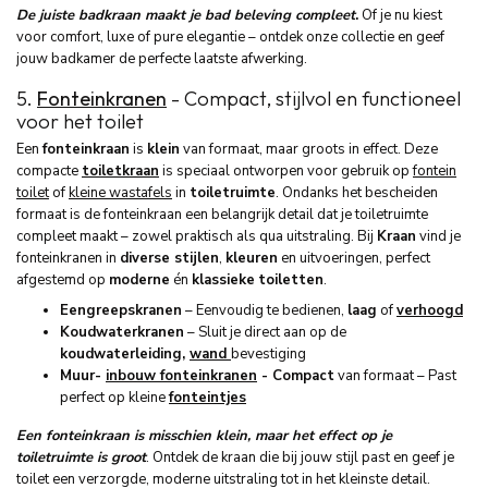
De juiste badkraan maakt je bad beleving compleet
.
Of je nu kiest
voor comfort, luxe of pure elegantie – ontdek onze collectie en geef
jouw badkamer de perfecte laatste afwerking.
5.
Fonteinkranen
- Compact, stijlvol en functioneel
voor het toilet
Een
fonteinkraan
is
klein
van formaat, maar groots in effect. Deze
compacte
toiletkraan
is speciaal ontworpen voor gebruik op
fontein
toilet
of
kleine wastafels
in
toiletruimte
. Ondanks het bescheiden
formaat is de fonteinkraan een belangrijk detail dat je toiletruimte
compleet maakt – zowel praktisch als qua uitstraling. Bij
Kraan
vind je
fonteinkranen in
diverse stijlen
,
kleuren
en uitvoeringen, perfect
afgestemd op
moderne
én
klassieke
toiletten
.
Eengreepskranen
– Eenvoudig te bedienen,
laag
of
verhoogd
Koudwaterkranen
– Sluit je direct aan op de
koudwaterleiding,
wand
bevestiging
Muur-
inbouw fonteinkranen
- Compact
van formaat – Past
perfect op kleine
fonteintjes
Een fonteinkraan is misschien klein, maar het effect op je
toiletruimte is groot
. Ontdek de kraan die bij jouw stijl past en geef je
toilet een verzorgde, moderne uitstraling tot in het kleinste detail.