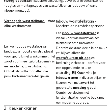
tweegreepskraan
(klassieke uitstraling). Leverbaar in verschillende
hoogtes en montagetypes van
wastafelkranen
(
opbouw
of
wand
-
inbouw
montage).
Inbouw wastafelkraan
–
Verhoogde wastafelkraan
–
Voor
Modern en ruimtebesparend
elke waskommen
Een
inbouw wastafelkraan
is
ideaal voor wie houdt van een
minimalistische badkamer.
Een verhoogde wastafelkraan
Doordat de kraan deels in de
muur
biedt extra
hoogte
en stijl, ideaal
zit, blijven alleen de
voor gebruik met waskommen. Het
wastafelkraan uitloop
en
zorgt voor meer gebruiksgemak én
bediening zichtbaar – perfect voor
een moderne, luxe uitstraling.
een opgeruimde en luxe
Ontdek stijlvolle modellen die
uitstraling. Bij
Kraan
vind je
jouw badkamer karakter geven.
inbouwkranen
in diverse stijlen en
kleuren, van mat
zwart
tot
geborsteld
messing
goud
.
Combineer design met
functionaliteit en geef je
badkamer
een moderne upgrade.
2.
Keukenkranen