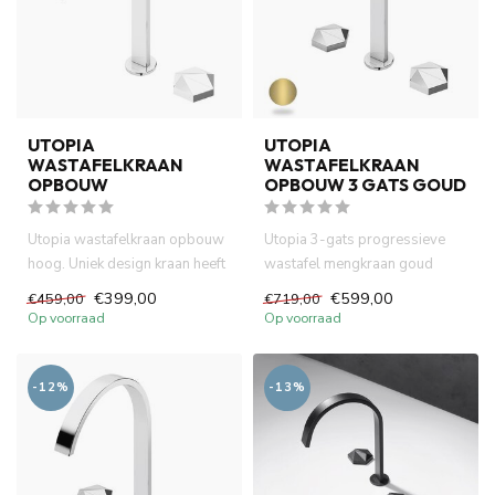
UTOPIA
UTOPIA
WASTAFELKRAAN
WASTAFELKRAAN
OPBOUW
OPBOUW 3 GATS GOUD
Utopia wastafelkraan opbouw
Utopia 3-gats progressieve
hoog. Uniek design kraan heeft
wastafel mengkraan goud
progressive control...
kraangat in het blad. Uniek ...
€399,00
€599,00
€459,00
€719,00
Op voorraad
Op voorraad
-12%
-13%