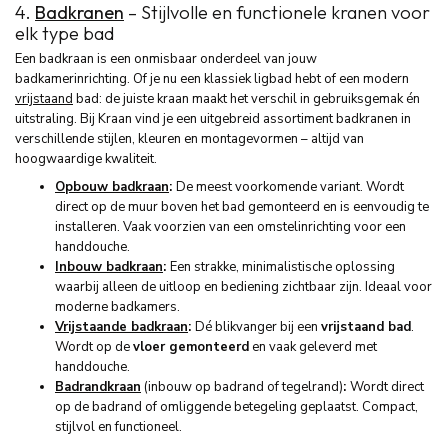
4.
Badkranen
– Stijlvolle en functionele kranen voor
elk type bad
Een badkraan is een onmisbaar onderdeel van jouw
badkamerinrichting. Of je nu een klassiek ligbad hebt of een modern
vrijstaand
bad: de juiste kraan maakt het verschil in gebruiksgemak én
uitstraling. Bij Kraan vind je een uitgebreid assortiment badkranen in
verschillende stijlen, kleuren en montagevormen – altijd van
hoogwaardige kwaliteit.
Opbouw badkraan
:
De meest voorkomende variant. Wordt
direct op de muur boven het bad gemonteerd en is eenvoudig te
installeren. Vaak voorzien van een omstelinrichting voor een
handdouche.
Inbouw badkraan
:
Een strakke, minimalistische oplossing
waarbij alleen de uitloop en bediening zichtbaar zijn. Ideaal voor
moderne badkamers.
Vrijstaande badkraan
:
Dé blikvanger bij een
vrijstaand bad
.
Wordt op de
vloer gemonteerd
en vaak geleverd met
handdouche.
Badrandkraan
(inbouw op badrand of tegelrand)
:
Wordt direct
op de badrand of omliggende betegeling geplaatst. Compact,
stijlvol en functioneel.