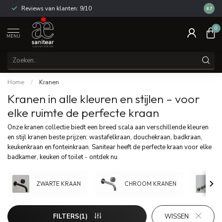
Reviews van klanten: 9/10
14 dag
8.7
0
MENU
Home
/
Kranen
Kranen in alle kleuren en stijlen – voor
elke ruimte de perfecte kraan
Onze kranen collectie biedt een breed scala aan verschillende kleuren
en stijl kranen beste prijzen: wastafelkraan, douchekraan, badkraan,
keukenkraan en fonteinkraan. Sanitear heeft de perfecte kraan voor elke
badkamer, keuken of toilet - ontdek nu.
ZWARTE KRAAN
CHROOM KRANEN
FILTERS(1)
WISSEN