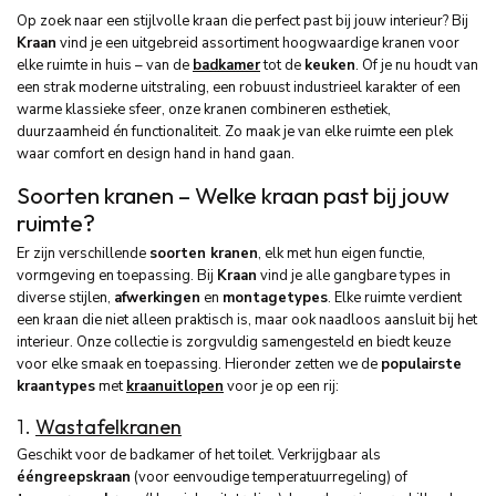
Op zoek naar een stijlvolle kraan die perfect past bij jouw interieur? Bij
Kraan
vind je een uitgebreid assortiment hoogwaardige kranen voor
elke ruimte in huis – van de
badkamer
tot de
keuken
. Of je nu houdt van
een strak moderne uitstraling, een robuust industrieel karakter of een
warme klassieke sfeer, onze kranen combineren esthetiek,
duurzaamheid én functionaliteit. Zo maak je van elke ruimte een plek
waar comfort en design hand in hand gaan.
Soorten kranen – Welke kraan past bij jouw
ruimte?
Er zijn verschillende
soorten kranen
, elk met hun eigen functie,
vormgeving en toepassing. Bij
Kraan
vind je alle gangbare types in
diverse stijlen,
afwerkingen
en
montagetypes
. Elke ruimte verdient
een kraan die niet alleen praktisch is, maar ook naadloos aansluit bij het
interieur. Onze collectie is zorgvuldig samengesteld en biedt keuze
voor elke smaak en toepassing. Hieronder zetten we de
populairste
kraantypes
met
kraanuitlopen
voor je op een rij:
1.
Wastafelkranen
Geschikt voor de badkamer of het toilet. Verkrijgbaar als
ééngreepskraan
(voor eenvoudige temperatuurregeling) of