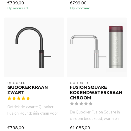
matzwart. Combineer deze
gunmetal. Combineer deze
€799,00
€799,00
designkr...
designkr...
Op voorraad
Op voorraad
QUOOKER
QUOOKER
QUOOKER KRAAN
FUSION SQUARE
ZWART
KOKENDWATERKRAAN
CHROOM
Ontdek de zwarte Quooker
De Quooker Fusion Square in
Fusion Round: één kraan voor
chroom biedt koud, warm en
kokend, warm en koud water...
kokend water vanuit één e...
€798,00
€1.085,00