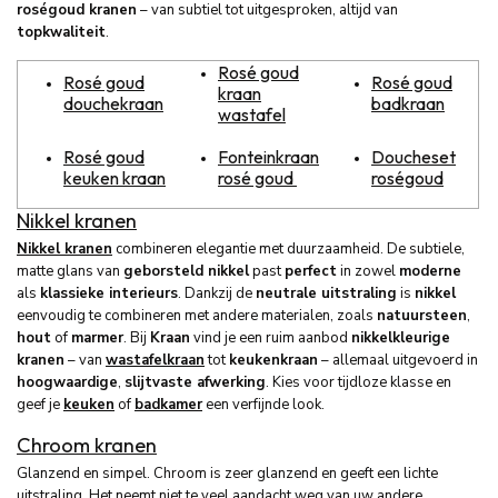
roségoud kranen
– van subtiel tot uitgesproken, altijd van
topkwaliteit
.
Rosé goud
Rosé goud
Rosé goud
kraan
douchekraan
badkraan
wastafel
Rosé goud
Fonteinkraan
Doucheset
keuken kraan
rosé goud
roségoud
Nikkel kranen
Nikkel kranen
combineren elegantie met duurzaamheid. De subtiele,
matte glans van
geborsteld nikkel
past
perfect
in zowel
moderne
als
klassieke interieurs
. Dankzij de
neutrale uitstraling
is
nikkel
eenvoudig te combineren met andere materialen, zoals
natuursteen
,
hout
of
marmer
. Bij
Kraan
vind je een ruim aanbod
nikkelkleurige
kranen
– van
wastafelkraan
tot
keukenkraan
– allemaal uitgevoerd in
hoogwaardige
,
slijtvaste afwerking
. Kies voor tijdloze klasse en
geef je
keuken
of
badkamer
een verfijnde look.
Chroom kranen
Glanzend en simpel. Chroom is zeer glanzend en geeft een lichte
uitstraling. Het neemt niet te veel aandacht weg van uw andere