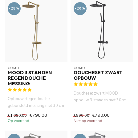
-28%
-20%
COMO
COMO
MOOD 3 STANDEN
DOUCHESET ZWART
REGENDOUCHE
OPBOUW
MESSING
Doucheset zwart MOOD
Opbouw Regendouche
opbouw 3 standen met 30cm
geborsteld messing met 30 cm
hoofddouche. Thermostatische
hoofddouche
douc...
€790,00
€790,00
€1.090,00
€990,00
Op voorraad
Niet op voorraad