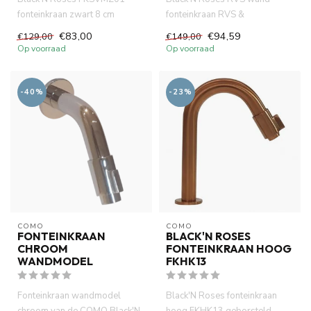
fonteinkraan zwart 8 cm
fonteinkraan RVS &
uitloop. Hoogwaardige
geborstelde messing harmonie
€83,00
€94,59
€129,00
€149,00
messing mat...
van COMO....
Op voorraad
Op voorraad
-40%
-23%
COMO
COMO
FONTEINKRAAN
BLACK'N ROSES
CHROOM
FONTEINKRAAN HOOG
WANDMODEL
FKHK13
Fonteinkraan wandmodel
Black'N Roses fonteinkraan