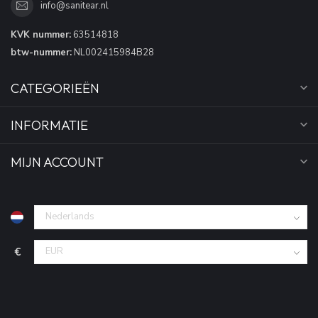
info@sanitear.nl
KVK nummer:
63514818
btw-nummer:
NL002415984B28
CATEGORIEËN
INFORMATIE
MIJN ACCOUNT
€