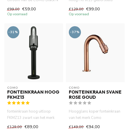
chroom van de COMO Black'N
hoog FKHK13 geborsteld
Roses serie. keramische
koper 12.5 cm uitloop van het
€59,00
€99,00
€99,00
€129,00
schijv...
...
Op voorraad
Op voorraad
-31%
-37%
COMO
COMO
FONTEINKRAAN HOOG
FONTEINKRAAN SVANE
FKMZ13
ROSE GOUD
fonteinkraan hoog uitloop
Hoogglans koper fonteinkraan
FKMZ13 zwart van het merk
van het merk Como
COMO .Hoogwaardige
.Hoogwaardige messing
€89,00
€94,00
€129,00
€149,00