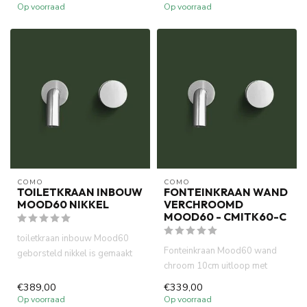
messing m...
materiaal m...
Op voorraad
Op voorraad
COMO
COMO
TOILETKRAAN INBOUW
FONTEINKRAAN WAND
MOOD60 NIKKEL
VERCHROOMD
MOOD60 - CMITK60-C
toiletkraan inbouw Mood60
Fonteinkraan Mood60 wand
geborsteld nikkel is gemaakt
chroom 10cm uitloop met
van volledig DZR messing....
inbouwdeel wastafel is
€389,00
€339,00
gemaakt ...
Op voorraad
Op voorraad