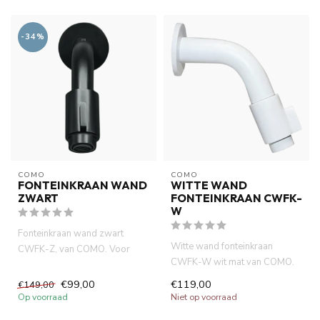
-34%
COMO
COMO
FONTEINKRAAN WAND
WITTE WAND
ZWART
FONTEINKRAAN CWFK-
W
Fonteinkraan wand zwart
Witte wand fonteinkraan
CWFK-Z, van COMO. Voor
CWFK-W wit mat van COMO.
wand montage. lange
Voor wand montage. lange
levensduur ne...
€99,00
€119,00
€149,00
levens...
Op voorraad
Niet op voorraad