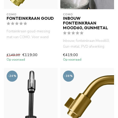
COMO
COMO
FONTEINKRAAN GOUD
INBOUW
FONTEINKRAAN
MOOD60, GUNMETAL
Fonteinkraan goud-messing
mat van COMO. Voor wand
Inbouw, fonteinkraan Mood60,
montage. lange levensduur
Gun-metal, PVD afwerking
neop...
(gecertifieerd). Messing. ...
€119,00
€419,00
€149,00
Op voorraad
Op voorraad
-24%
-36%