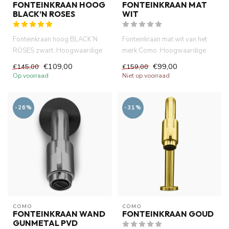
FONTEINKRAAN HOOG
FONTEINKRAAN MAT
BLACK’N ROSES
WIT
Fonteinkraan hoog BLACK’N
Fonteinkraan mat wit van het
ROSES zwart .Hoogwaardige
merk Como .Hoogwaardige
messing materiaal met kerami...
messing materiaal met keram...
€109,00
€99,00
€145,00
€159,00
Op voorraad
Niet op voorraad
-26%
-31%
COMO
COMO
FONTEINKRAAN WAND
FONTEINKRAAN GOUD
GUNMETAL PVD