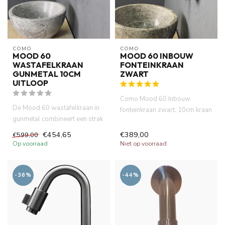
COMO
COMO
MOOD 60
MOOD 60 INBOUW
WASTAFELKRAAN
FONTEINKRAAN
GUNMETAL 10CM
ZWART
UITLOOP
Como Mood 60 Inbouw
De Mood 60 wastafelkraan in
fonteinkraan zwart. 10cm kraan
gunmetal combineert een strak
uitloop, inclusieve inbouwdee...
design met functionele...
€454,65
€389,00
€599,00
Op voorraad
Niet op voorraad
-36%
-44%