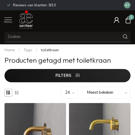
Reviews van klanten: 9/10
14 dag
8.7
0
MENU
Home
/
Tags
/
toiletkraan
Producten getagd met toiletkraan
FILTERS