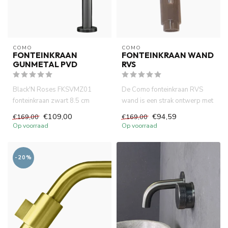
COMO
COMO
FONTEINKRAAN
FONTEINKRAAN WAND
GUNMETAL PVD
RVS
Black'N Roses FKSVMZ01
De Como fonteinkraan RVS
fonteinkraan zwart 8.5 cm
wand is een strak ontwerp met
uitloop. Hoogwaardige
10 cm uitloop. In combina...
€109,00
€94,59
€169,00
€169,00
messing m...
Op voorraad
Op voorraad
-20%