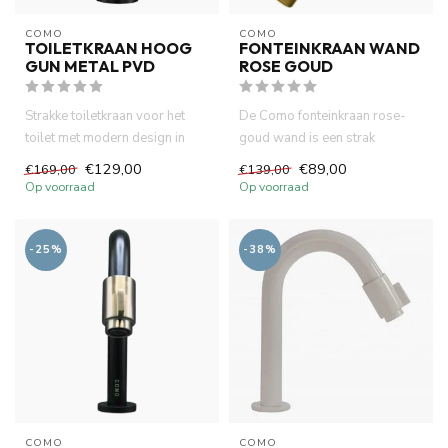
COMO
COMO
TOILETKRAAN HOOG
FONTEINKRAAN WAND
GUN METAL PVD
ROSE GOUD
Strakke toiletkraan voor het
De Como fonteinkraan rose-
toilet met modern design in
goud wand is een strak
gun metal. Deze compact...
ontwerp met 10cm uitloop. In
€129,00
€89,00
€169,00
€139,00
co...
Op voorraad
Op voorraad
-25%
-38%
COMO
COMO