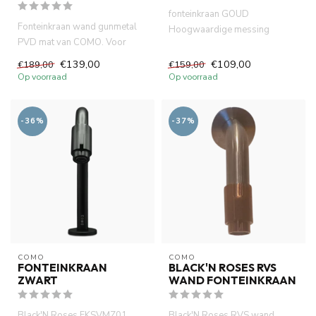
fonteinkraan GOUD
Fonteinkraan wand gunmetal
Hoogwaardige messing
PVD mat van COMO. Voor
materiaal met keramische
wand montage. lange
inschrijven en e...
€139,00
€109,00
€189,00
€159,00
levensduur...
Op voorraad
Op voorraad
-36%
-37%
COMO
COMO
FONTEINKRAAN
BLACK'N ROSES RVS
ZWART
WAND FONTEINKRAAN
Black'N Roses FKSVMZ01
Black'N Roses RVS wand