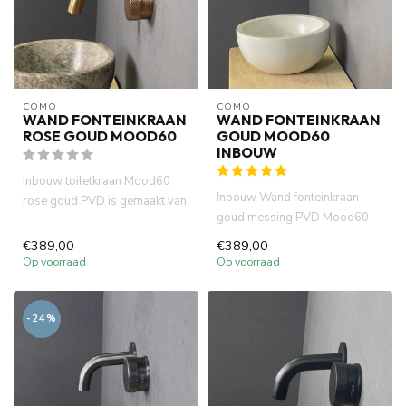
COMO
COMO
WAND FONTEINKRAAN
WAND FONTEINKRAAN
ROSE GOUD MOOD60
GOUD MOOD60
INBOUW
Inbouw toiletkraan Mood60
Inbouw Wand fonteinkraan
rose goud PVD is gemaakt van
goud messing PVD Mood60
volledig DZR messing. Wat...
met 10cm of 15 cm uitloop
€389,00
€389,00
gebog...
Op voorraad
Op voorraad
-24%