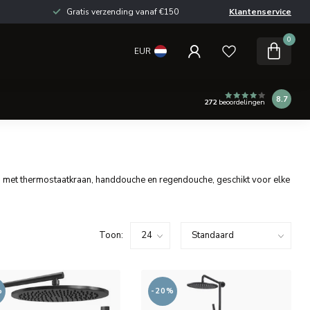
Gratis verzending vanaf €150
Klantenservice
0
EUR
8.7
272
beoordelingen
ets met thermostaatkraan, handdouche en regendouche, geschikt voor elke
Toon:
%
-20%