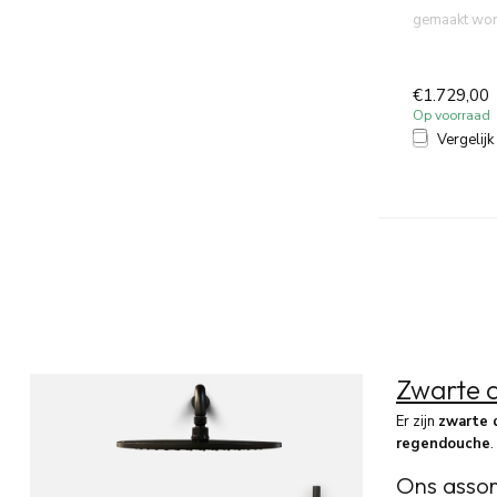
gemaakt wor
kwaliteit en a
€1.729,00
Op voorraad
Vergelijk
Zwarte 
Er zijn
zwarte 
regendouche
.
Ons assor