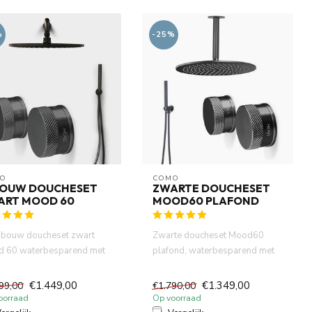
%
-25%
O
COMO
BOUW DOUCHESET
ZWARTE DOUCHESET
ART MOOD 60
MOOD60 PLAFOND
nbouw doucheset zwart
Zwarte doucheset Mood60
 60 waterbesparend met
plafond, waterbesparend met
m diameter hoofddouche ...
inbouw box met 30cm
hoofddou...
€1.449,00
€1.349,00
99,00
€1.790,00
oorraad
Op voorraad