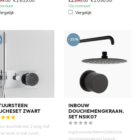
€1.619,00
€1.090,00
99,00
€1.290,00
oorraad
Op voorraad
ergelijk
Vergelijk
%
-25%
TUURSTEEN
INBOUW
UCHESET ZWART
DOUCHEMENGKRAAN,
SET NSIK07
uw douchekraan 2 weg met
Ingebouwde thermostatische
er knob in mat zwart.
douchemengkraan brengt