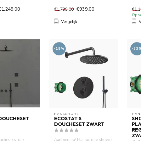
elijk een unieke
Duits
€1.249,00
€939,00
€1.799,00
€1.1
Op v
Vergelijk
V
-18%
-33
HANSGROHE
HAN
DOUCHESET
ECOSTAT S
SH
DOUCHESET ZWART
PL
RE
ZW
chesets, die
Aanbieding! Hansgrohe shower