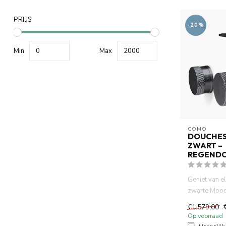
PRIJS
-20%
Min
Max
COMO
DOUCHES
ZWART –
REGENDO
Geniet van e
zwarte Mood
20 cm comfor
€1.579,00
Op voorraad