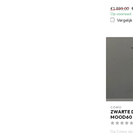
zwart is werk
mix...
€1.899,00
Op voorraad
Vergelijk
COMO
ZWARTE 
MOOD60
De Como dou