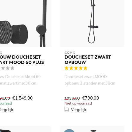
O
COMO
BOUW DOUCHESET
DOUCHESET ZWART
ART MOOD 60 PLUS
OPBOUW
uw Doucheset Mood 60
Doucheset zwart MOOD
 mat zwart met 30 cm
opbouw 3 standen met 30cm
ddouche, PVD met
hoofddouche. Thermostatische
bouwd...
douc...
€1.549,00
€790,00
90,00
€990,00
oorraad
Niet op voorraad
ergelijk
Vergelijk