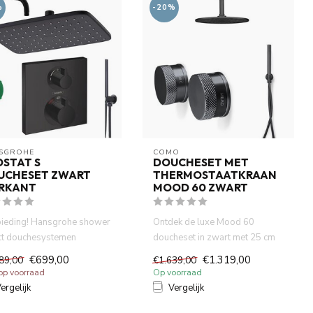
%
-20%
SGROHE
COMO
STAT S
DOUCHESET MET
UCHESET ZWART
THERMOSTAATKRAAN
ERKANT
MOOD 60 ZWART
ieding! Hansgrohe shower
Ontdek de luxe Mood 60
ct douchesystemen
doucheset in zwart met 25 cm
rmostatisch inbouwdeel
regendouche,
€699,00
€1.319,00
89,00
€1.639,00
thermostaatkraa...
 op voorraad
Op voorraad
ergelijk
Vergelijk