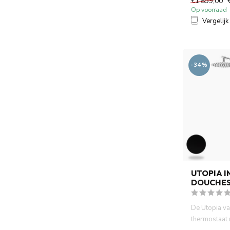
€1.899,00
afb...
Op voorraad
Vergelijk
-34%
UTOPIA 
DOUCHES
De Utopia v
thermostaat