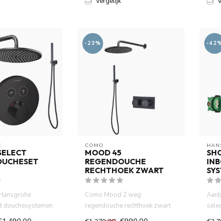
Vergelijk
V
-23%
-42
E
COMO
HAN
ELECT
MOOD 45
SH
OUCHESET
REGENDOUCHE
IN
RECHTHOEK ZWART
SY
 Hansgrohe
Como Mood 2 weg
Aanb
t douchesystemen
regendouche rechthoek zwart
sele
isch inbouwdeel
inbouw met 30cm hoofddouche
.The