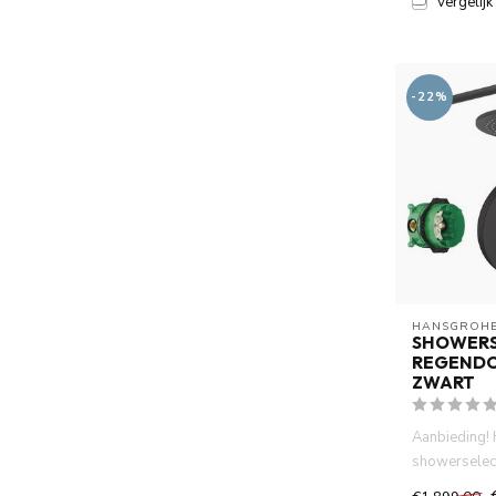
Vergelijk
-22%
HANSGROH
SHOWERS
REGEND
ZWART
Aanbieding!
showerselec
.Thermostat