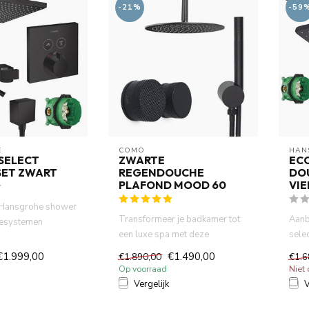
-21%
-59
E
COMO
HAN
SELECT
ZWARTE
ECO
ET ZWART
REGENDOUCHE
DO
PLAFOND MOOD 60
VI
 Hansgrohe shower
Transformeer je badkamer tot
Aanb
hesystemen
een luxe spa met deze
sele
isch inbouwdeel
complete mat zwarte
.The
€1.999,00
€1.490,00
€1.890,00
€1.6
regendouc...
af...
Op voorraad
Niet
Vergelijk
V