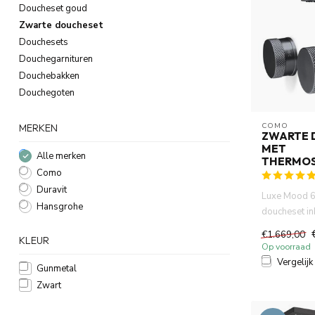
Doucheset goud
Zwarte doucheset
Douchesets
Douchegarnituren
Douchebakken
Douchegoten
COMO
MERKEN
ZWARTE 
MET
Alle merken
THERMO
Como
Duravit
Luxe Mood 6
Hansgrohe
doucheset in
cm regendou
€1.669,00
KLEUR
en...
Op voorraad
Vergelijk
Gunmetal
Zwart