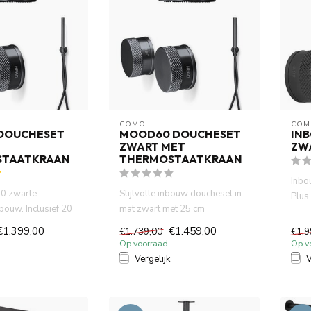
COMO
COM
DOUCHESET
MOOD60 DOUCHESET
IN
ZWART MET
ZW
STAATKRAAN
THERMOSTAATKRAAN
Inbo
0 zwarte
Stijlvolle inbouw doucheset in
Plus
bouw. Inclusief 20
mat zwart met 25 cm
hoof
che, handdouche
regendouche. Luxe design,
inge
€1.399,00
€1.459,00
€1.739,00
€1.9
wat...
Op voorraad
Op v
Vergelijk
V