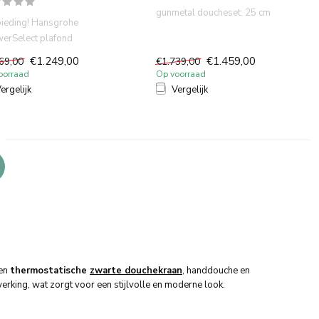
gunmetal doucheset: 25 cm
ieding! Hansgrohe
hoofddouche, slimme
erSelect plafond
thermos...
ndouche set mat zwart .
€1.249,00
€1.459,00
69,00
€1.739,00
most...
oorraad
Op voorraad
ergelijk
Vergelijk
een
thermostatische
zwarte douchekraan
, handdouche en
werking, wat zorgt voor een stijlvolle en moderne look.