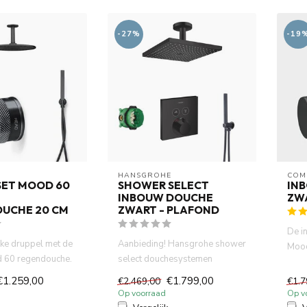
-27%
-19
HANSGROHE
COM
ET MOOD 60
SHOWER SELECT
IN
INBOUW DOUCHE
ZW
UCHE 20 CM
ZWART - PLAFOND
De i
lke druppel met de
Aanbieding! Hansgrohe shower
Mood
 60 regendouche.
select douchesystemen
30 c
t, slimme...
.Thermostatisch inbouwdeel
€1.259,00
€1.799,00
€2.469,00
€1.7
af...
Op voorraad
Op v