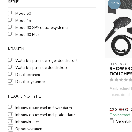
SERIE
-16%
Mood 60
Mood 45
Mood 60 SPA douchesystemen
Mood 60 Plus
KRANEN
Waterbesparende regendouche-set
HANSGROH
Waterbesparende douchekop
SHOWER 
DOUCHES
Douchekranen
Douchesystemen
Aanbieding!
select douc
PLAATSING TYPE
.Thermostat
Inbouw doucheset met wandarm
af...
€2.390,00
Inbouw doucheset met plafondarm
Op voorraad
Vergelijk
Inbouwkranen
Opbouwkranen