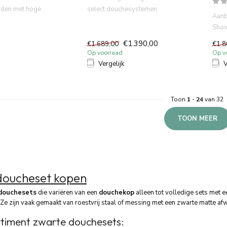
den met hoge
select douchesystemen
Aanb
antrekkelijke desi...
.Thermostatisch inbouwdeel
Show
af...
rege
€1.390,00
€1.689,00
€1.8
Ther
Op voorraad
Op v
Vergelijk
V
Toon
1
-
24
van 32
TOON MEER
doucheset kopen
douchesets
die variëren van een
douchekop
alleen tot volledige sets met 
 Ze zijn vaak gemaakt van roestvrij staal of messing met een zwarte matte af
timent zwarte douchesets: