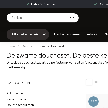
Eerlijk & transparant
Review
Alle categorieën
Badkamerideeën
Advies
Kl
Home
/
Douche
/
Zwarte doucheset
De zwarte doucheset: De beste keu
Ontdek de doucheset zwart: de perfecte mix van stijl en functionaliteit
badkamerstijl.
CATEGORIEËN
Douche
Regendouche
-16%
Doucheset gunmetal