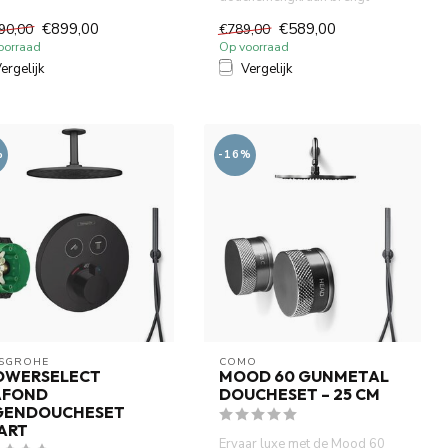
e progressieve cartr...
kwaliteit en stijl in uw badka...
€899,00
€589,00
90,00
€789,00
oorraad
Op voorraad
ergelijk
Vergelijk
%
-16%
SGROHE
COMO
OWERSELECT
MOOD 60 GUNMETAL
AFOND
DOUCHESET – 25 CM
GENDOUCHESET
ART
Ervaar luxe met de Mood 60