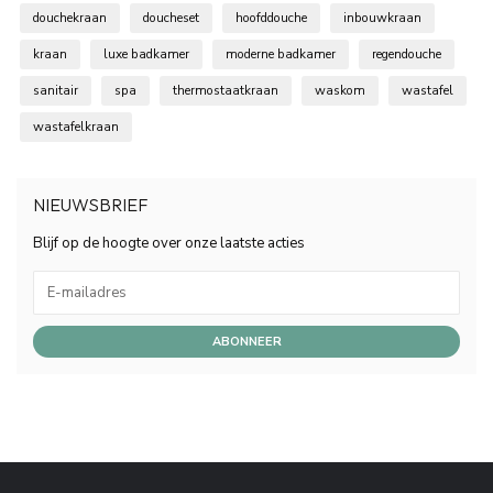
douchekraan
doucheset
hoofddouche
inbouwkraan
kraan
luxe badkamer
moderne badkamer
regendouche
sanitair
spa
thermostaatkraan
waskom
wastafel
wastafelkraan
NIEUWSBRIEF
Blijf op de hoogte over onze laatste acties
ABONNEER