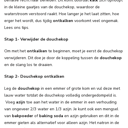
behalve recht naar beneden. Dit komt doordat
kalk
zich ophoopt
in de kleine gaatjes van de douchekop, waardoor de
waterstroom verstoord raakt. Hoe langer je het laat zitten, hoe
erger het wordt, dus tijdig
ontkalken
voorkomt veel ongemak.
Lees ons tips.
Stap 1- Verwijder de douchekop
Om met het
ontkalken
te beginnen, moet je eerst de douchekop
verwijderen. Dit doe je door de koppeling tussen de
douchekop
en de slang los te draaien.
Stap 2- Douchekop ontkalken
Leg de
douchekop
in een emmer of grote kom en vul deze met
lauw water totdat de douchekop volledig ondergedompeld is.
Voeg
azijn
toe aan het water in de emmer in een verhouding
van ongeveer 2/3 water en 1/3 azijn. Je kunt ook een mengsel
van
bakpoeder
of
baking soda
en azijn gebruiken en dit in de
emmer gieten als alternatief voor alleen azijn. Het natron in de