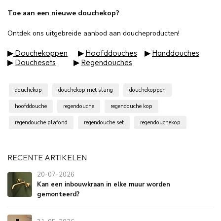
Toe aan een nieuwe douchekop?
Ontdek ons uitgebreide aanbod aan doucheproducten!
▶
Douchekoppen
▶
Hoofddouches
▶
Handdouches
▶
Douchesets
▶
Regendouches
douchekop
douchekop met slang
douchekoppen
hoofddouche
regendouche
regendouche kop
regendouche plafond
regendouche set
regendouchekop
RECENTE ARTIKELEN
20-07-2026
Kan een inbouwkraan in elke muur worden
gemonteerd?