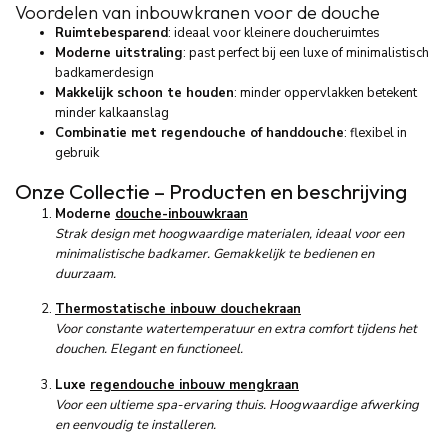
Voordelen
van
inbouwkranen
voor
de
douche
Ruimtebesparend
:
ideaal
voor
kleinere
doucheruimtes
Moderne
uitstraling
:
past
perfect
bij
een
luxe
of
minimalistisch
badkamerdesign
Makkelijk
schoon
te
houden
:
minder
oppervlakken
betekent
minder
kalkaanslag
Combinatie
met
regendouche
of
handdouche
:
flexibel
in
gebruik
Onze Collectie – Producten en beschrijving
Moderne
douche-inbouwkraan
Strak design met hoogwaardige materialen, ideaal voor een
minimalistische badkamer. Gemakkelijk te bedienen en
duurzaam.
Thermostatische inbouw douchekraan
Voor constante watertemperatuur en extra comfort tijdens het
douchen. Elegant en functioneel.
Luxe
regendouche inbouw mengkraan
Voor een ultieme spa-ervaring thuis. Hoogwaardige afwerking
en eenvoudig te installeren.