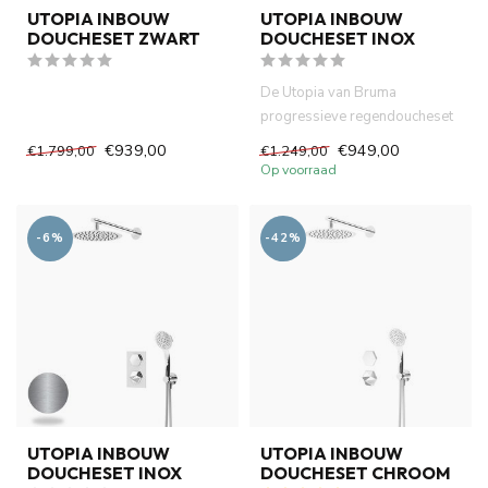
UTOPIA INBOUW
UTOPIA INBOUW
DOUCHESET ZWART
DOUCHESET INOX
De Utopia van Bruma
progressieve regendoucheset
is werkelijk een unieke mixer
€939,00
€949,00
€1.799,00
€1.249,00
di...
Op voorraad
-6%
-42%
UTOPIA INBOUW
UTOPIA INBOUW
DOUCHESET INOX
DOUCHESET CHROOM