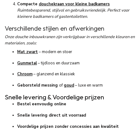
Compacte
douchekraan voor kleine badkamers
Ruimtebesparend, stijlvol en gebruiksvriendelijk. Perfect voor
kleinere badkamers of gastentoiletten.
Verschillende
stijlen
en
afwerkingen
Onze
douche
inbouwkranen
zijn
verkrijgbaar
in
verschillende
kleuren
en
materialen,
zoals:
Mat
zwart
–
modern
en
stoer
Gunmetal
–
tijdloos
en
duurzaam
Chroom
–
glanzend
en
klassiek
Geborsteld
messing
of
goud
–
luxe
en
warm
Snelle levering & Voordelige prijzen
Bestel eenvoudig online
Snelle levering direct uit voorraad
Voordelige prijzen zonder concessies aan kwaliteit