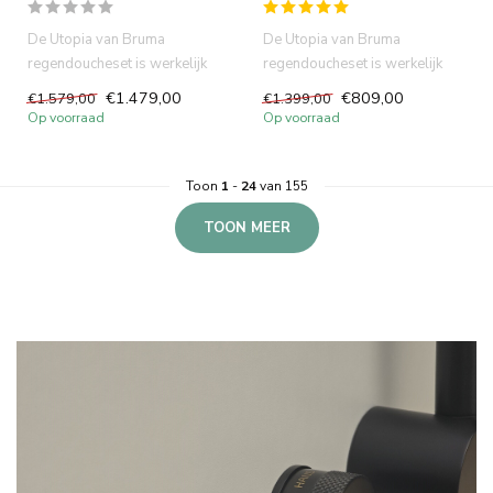
De Utopia van Bruma
De Utopia van Bruma
regendoucheset is werkelijk
regendoucheset is werkelijk
een unieke mixer die gebruik
een unieke mixer die gebruik
€1.479,00
€809,00
€1.579,00
€1.399,00
maa...
maa...
Op voorraad
Op voorraad
Toon
1
-
24
van 155
TOON MEER