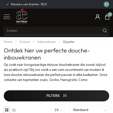
Reviews van klanten: 9/10
14 dag
8.7
0
MENU
Home
/
Kranen
/
Inbouwkraan
/
Douche
Ontdek hier uw perfecte douche-
inbouwkranen
Op zoek naar hoogwaardige inbouw douchekranen die zowel stijlvol
als praktisch zijn? Bij ons vindt u een ruim assortiment van modern &
luxe douche-inbouwkranen die perfect passen in elke badkamer. Onze
collectie van topmerken zoals, Grohe, Hansgrohe, Como
FILTERS