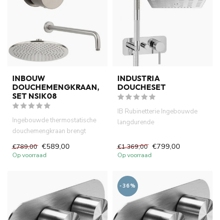
INBOUW
INDUSTRIA
DOUCHEMENGKRAAN,
DOUCHESET
SET NSIK08
IB Rubinetterie Ingebouwde
Ingebouwde thermostatische
langdurende
douchemengkraan brengt
douchemengkraan set brengt
kwaliteit en stijl in uw badka...
kwaliteit en ...
€589,00
€799,00
€789,00
€1.369,00
Op voorraad
Op voorraad
-36%