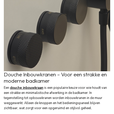
Douche
Inbouwkranen –
Voor
een
strakke
en
moderne
badkamer
Een
douche
inbouwkraan
is
een
populaire
keuze
voor
wie
houdt
van
een
strakke
en
minimalistische
afwerking
in
de
badkamer.
In
tegenstelling
tot
opbouwkranen
worden
inbouwkranen
in
de
muur
weggewerkt.
Alleen
de
knoppen
en
het
bedieningspaneel
blijven
zichtbaar,
wat
zorgt
voor
een
opgeruimd
en
stijlvol
geheel.