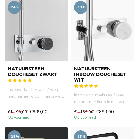
-24%
-23%
NATUURSTEEN
NATUURSTEEN
DOUCHESET ZWART
INBOUW DOUCHESET
WIT
Inbouw douchekraan 2 weg
Inbouw douchekraan 2 weg
met marmer knob in mat zwart.
met marmer knob in mat wit.
Duitse progressieve cartr...
Duitse progressieve cartrid...
€899,00
€899,00
€1.190,00
€1.169,00
Op voorraad
Op voorraad
-25%
-25%