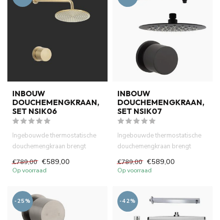
INBOUW
INBOUW
DOUCHEMENGKRAAN,
DOUCHEMENGKRAAN,
SET NSIK06
SET NSIK07
Ingebouwde thermostatische
Ingebouwde thermostatische
douchemengkraan brengt
douchemengkraan brengt
kwaliteit en stijl in uw badka...
kwaliteit en stijl in uw badka...
€589,00
€589,00
€789,00
€789,00
Op voorraad
Op voorraad
-25%
-42%