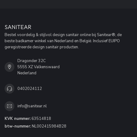
SANITEAR
Bestel voordelig & stijlvol design sanitair online bij Sanitear®, de
beste badkamer winkel van Nederland en België. Inclusief EUIPO
geregistreerde design sanitair producten.
Dragonder 32C
5555 XZ Valkenswaard
Nederland
0402024112
info@sanitear.nl
KVK nummer:
63514818
btw-nummer:
NL002415984B28