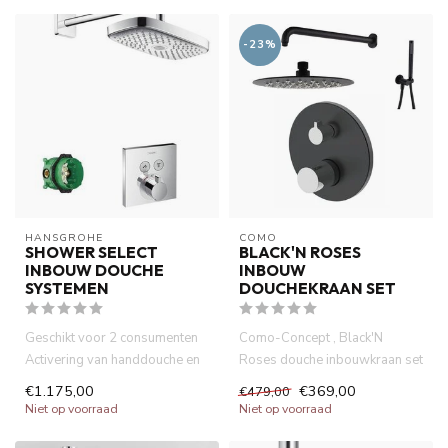
-23%
HANSGROHE
COMO
SHOWER SELECT
BLACK'N ROSES
INBOUW DOUCHE
INBOUW
SYSTEMEN
DOUCHEKRAAN SET
Geschikt voor 2 consumenten
Como-Concept , Black'N
Activering van handdouche en
Roses douche inbouwkraan set
verstuivingsmodi van h...
, 2 weg, antibacterieel elec...
€1.175,00
€369,00
€479,00
Niet op voorraad
Niet op voorraad