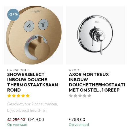
-27%
HANSGROHE
AXOR
SHOWERSELECT
AXOR MONTREUX
INBOUW DOUCHE
INBOUW
THERMOSTAATKRAAN
DOUCHETHERMOSTAATK
ROND
MET OMSTEL , 1 GREEP
Geschikt voor 2 consumenten,
bijvoorbeeld hoofd- en
handdouche, gelijktijdig geb...
€919,00
€799,00
€1.259,00
Op voorraad
Op voorraad