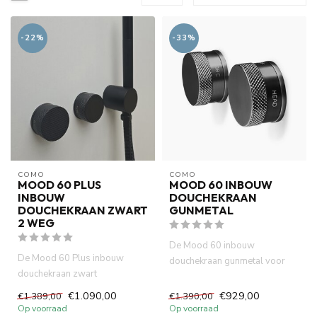
-22%
-33%
COMO
COMO
MOOD 60 PLUS
MOOD 60 INBOUW
INBOUW
DOUCHEKRAAN
DOUCHEKRAAN ZWART
GUNMETAL
2 WEG
De Mood 60 inbouw
De Mood 60 Plus inbouw
douchekraan gunmetal voor
douchekraan zwart
douche of bad, vervaardigd uit
transformeert uw badkamer in
messi...
€1.090,00
€929,00
€1.389,00
€1.390,00
een luxe s...
Op voorraad
Op voorraad