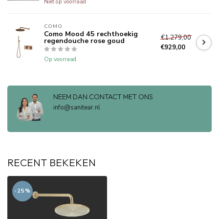
Niet op voorraad
COMO
Como Mood 45 rechthoekig
€1.279,00
regendouche rose goud
€929,00
Op voorraad
NEEM DAN CONTACT MET ONS
info@sanitear.nl
RECENT BEKEKEN
-25%