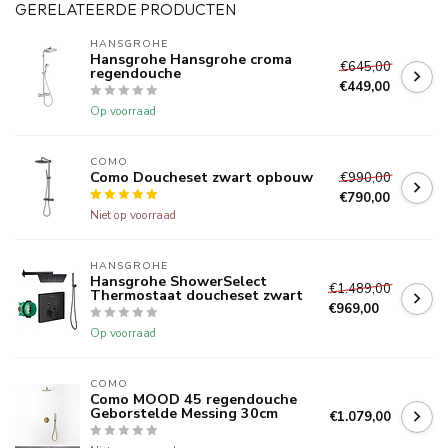
GERELATEERDE PRODUCTEN
HANSGROHE
Hansgrohe Hansgrohe croma
€645,00
regendouche
€449,00
Op voorraad
COMO
Como Doucheset zwart opbouw
€990,00
€790,00
Niet op voorraad
HANSGROHE
Hansgrohe ShowerSelect
€1.489,00
Thermostaat doucheset zwart
€969,00
Op voorraad
COMO
Como MOOD 45 regendouche
Geborstelde Messing 30cm
€1.079,00