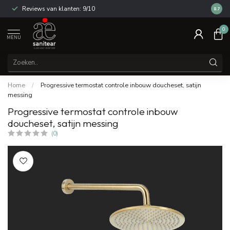
Reviews van klanten: 9/10
14 dag
8.7
0
MENU
Home
/
Progressive termostat controle inbouw doucheset, satijn
messing
Progressive termostat controle inbouw
doucheset, satijn messing
(0)