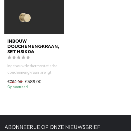
INBOUW
DOUCHEMENGKRAAN,
SET NSIK06
Ingebouwde thermostatische
douchemengkraan brengt
kwaliteit en stijl in uw badka...
€589,00
€789,00
Op voorraad
ABONNEER JE OP ONZE NIEUWSBRIEF