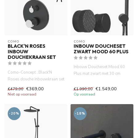
COMO
COMO
BLACK'N ROSES
INBOUW DOUCHESET
INBOUW
ZWART MOOD 60 PLUS
DOUCHEKRAAN SET
Inbouw Doucheset Mood 60
Como-Concept , Black'N
Plus mat zwart met 30 cm
Roses douche inbouwkraan set
hoofddouche, PVD met
, 2 weg, antibacterieel elec...
ingebouwd...
€369,00
€1.549,00
€479,00
€1.990,00
Niet op voorraad
Op voorraad
-20%
-18%