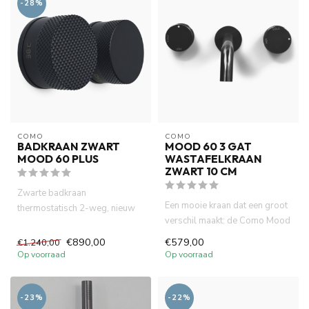
-28%
COMO
COMO
BADKRAAN ZWART
MOOD 60 3 GAT
MOOD 60 PLUS
WASTAFELKRAAN
ZWART 10 CM
Zwarte badkraan
Een mooie kraan dat een groot
thermostatisch 2-weg, nieuw
verschil maakt: de Como Mood
blik op design kranen collectie
60 tilt je badkamer n...
MOOD...
€890,00
€579,00
€1.240,00
Op voorraad
Op voorraad
-23%
-22%