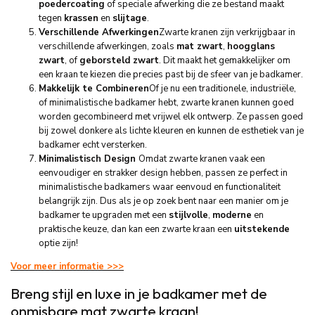
poedercoating
of speciale afwerking die ze bestand maakt
tegen
krassen
en
slijtage
.
Verschillende Afwerkingen
Zwarte kranen zijn verkrijgbaar in
verschillende afwerkingen, zoals
mat zwart
,
hoogglans
zwart
, of
geborsteld zwart
. Dit maakt het gemakkelijker om
een kraan te kiezen die precies past bij de sfeer van je badkamer.
Makkelijk te Combineren
Of je nu een traditionele, industriële,
of minimalistische badkamer hebt, zwarte kranen kunnen goed
worden gecombineerd met vrijwel elk ontwerp. Ze passen goed
bij zowel donkere als lichte kleuren en kunnen de esthetiek van je
badkamer echt versterken.
Minimalistisch Design
Omdat zwarte kranen vaak een
eenvoudiger en strakker design hebben, passen ze perfect in
minimalistische badkamers waar eenvoud en functionaliteit
belangrijk zijn. Dus als je op zoek bent naar een manier om je
badkamer te upgraden met een
stijlvolle
,
moderne
en
praktische keuze, dan kan een zwarte kraan een
uitstekende
optie zijn!
Voor meer informatie >>>
Breng stijl en luxe in je badkamer met de
onmisbare mat zwarte kraan!