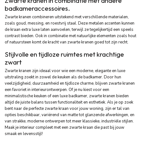
Zwarte kranen in combinatie met andere
badkameraccessoires.
Zwarte kranen combineren uitstekend met verschillende materialen,
zoals goud, messing, en roestvrij staal. Deze metalen accenten kunnen
de kraan extra luxe laten aanvoelen, terwijl ze tegelijkertijd een speels
contrast bieden. Ook in combinatie met natuurlijke elementen zoals hout
of natuursteen komt de kracht van zwarte kranen goed tot zijn recht.
Stijlvolle en tijdloze ruimtes met krachtige
zwart
Zwarte kranen zijn ideaal voor wie een moderne, elegante en luxe
uitstraling zoekt in zowel de keuken als de badkamer. Door hun
veelzijdigheid, duurzaamheid en tijdloze charme, blijven zwarte kranen
een favoriet in interieurontwerpen. Of je nu kiest voor een
minimalistische keuken of een luxe badkamer, zwarte kranen bieden
altijd de juiste balans tussen functionaliteit en esthetiek. Als je op zoek
bent naar de perfecte zwarte kraan voor jouw woning, zijn er tal van
opties beschikbaar, variërend van matte tot glanzende afwerkingen, en
van strakke, moderne ontwerpen tot meer klassieke, industriële stijlen.
Maak je interieur compleet met een zwarte kraan die past bij jouw
smaak en levensstijl!