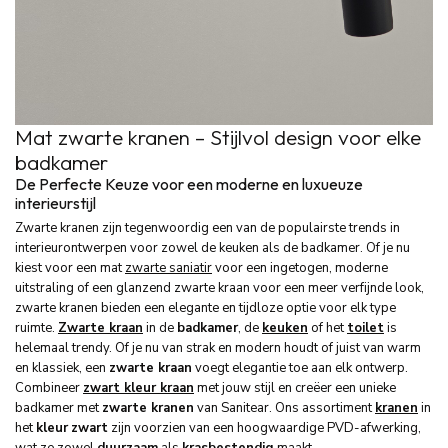
Mat zwarte kranen – Stijlvol design voor elke
badkamer
De Perfecte Keuze voor een moderne en luxueuze
interieurstijl
Zwarte kranen zijn tegenwoordig een van de populairste trends in
interieurontwerpen voor zowel de keuken als de badkamer. Of je nu
kiest voor een mat
zwarte saniatir
voor een ingetogen, moderne
uitstraling of een glanzend zwarte kraan voor een meer verfijnde look,
zwarte kranen bieden een elegante en tijdloze optie voor elk type
ruimte.
Zwarte kraan
in de
badkamer
, de
keuken
of het
toilet
is
helemaal trendy. Of je nu van strak en modern houdt of juist van warm
en klassiek, een
zwarte kraan
voegt elegantie toe aan elk ontwerp.
Combineer
zwart kleur kraan
met jouw stijl en creëer een unieke
badkamer met
zwarte kranen
van Sanitear. Ons assortiment
kranen
in
het
kleur
zwart
zijn voorzien van een hoogwaardige PVD-afwerking,
wat ze zowel
duurzaam
als
krasbestendig
maakt.