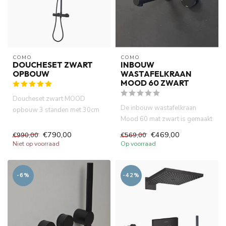
COMO
COMO
DOUCHESET ZWART
INBOUW
OPBOUW
WASTAFELKRAAN
MOOD 60 ZWART
Doucheset zwart MOOD
De inbouw wastafelkraan
opbouw 3 standen met 30cm
Mood 60 mat zwart is gemaakt
hoofddouche. Thermostatische
van volledig DZR messing. ...
douc...
€790,00
€469,00
€990,00
€569,00
Niet op voorraad
Op voorraad
-6%
-42%