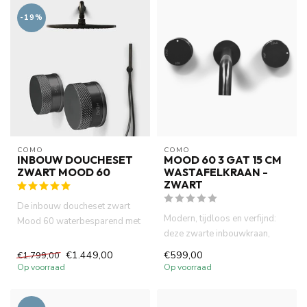
-19%
COMO
COMO
INBOUW DOUCHESET
MOOD 60 3 GAT 15 CM
ZWART MOOD 60
WASTAFELKRAAN -
ZWART
De inbouw doucheset zwart
Modern, tijdloos en verfijnd:
Mood 60 waterbesparend met
deze zwarte inbouwkraan,
30 cm diameter hoofddouche ...
samen met de geribbelde k...
€1.449,00
€599,00
€1.799,00
Op voorraad
Op voorraad