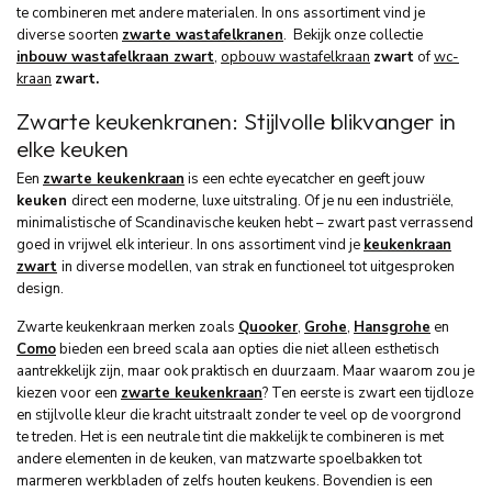
te combineren met andere materialen. In ons assortiment vind je
diverse soorten
zwarte wastafelkranen
. Bekijk onze collectie
inbouw wastafelkraan zwart
,
opbouw wastafelkraan
zwart
of
wc-
kraan
zwart.
Zwarte keukenkranen:
Stijlvolle
blikvanger
in
elke
keuken
Een
zwarte
keukenkraan
is
een
echte
eyecatcher
en
geeft
jouw
keuken
direct
een
moderne,
luxe
uitstraling.
Of
je
nu
een
industriële,
minimalistische
of
Scandinavische
keuken
hebt –
zwart
past
verrassend
goed
in
vrijwel
elk
interieur.
In
ons
assortiment
vind
je
keukenkraan
zwart
in
diverse
modellen,
van
strak
en
functioneel
tot
uitgesproken
design.
Zwarte keukenkraan merken zoals
Quooker
,
Grohe
,
Hansgrohe
en
Como
bieden een breed scala aan opties die niet alleen esthetisch
aantrekkelijk zijn, maar ook praktisch en duurzaam. Maar waarom zou je
kiezen voor een
zwarte keukenkraan
? Ten eerste is zwart een tijdloze
en stijlvolle kleur die kracht uitstraalt zonder te veel op de voorgrond
te treden. Het is een neutrale tint die makkelijk te combineren is met
andere elementen in de keuken, van matzwarte spoelbakken tot
marmeren werkbladen of zelfs houten keukens. Bovendien is een