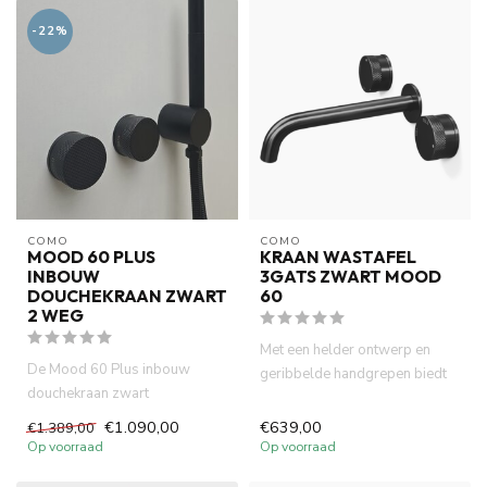
-22%
COMO
COMO
MOOD 60 PLUS
KRAAN WASTAFEL
INBOUW
3GATS ZWART MOOD
DOUCHEKRAAN ZWART
60
2 WEG
Met een helder ontwerp en
De Mood 60 Plus inbouw
geribbelde handgrepen biedt
douchekraan zwart
deze mat zwarte kraan gebr...
transformeert uw badkamer in
€1.090,00
€639,00
€1.389,00
een luxe s...
Op voorraad
Op voorraad