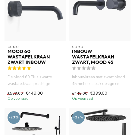
COMO
COMO
MOOD 60
INBOUW
WASTAFELKRAAN
WASTAFELKRAAN
ZWART INBOUW
ZWART, MOOD 45
De Mood 60 Plus zwarte
inbouwkraan mat zwart Mood
wastafelkraan prachtige
45 met een strak design en
uitstraling van matte afwerking,
geribbelde hendels voor w...
€449,00
€399,00
€589,00
€449,00
...
Op voorraad
Op voorraad
-23%
-22%