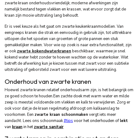
zwarte kraan onderhoudsvriendelijk; moderne afwerkingen zijn
namelijk bestand tegen vlekken en krassen, wat ervoor zorgt dat de
kraan zijn mooie uitstraling lang behoudt.
Er is veel keuze als het gaat om zwarte keukenkraanmodellen. Van
eengreeps kranen die strak en eenvoudig in gebruik zijn, tot uittrekbare
uitlopen die het spoelen van groenten of grote pannen een stuk
gemakkelijker maken. Voor wie op zoek is naar extra functionaliteit, zijn
er ook
zwarte kokendwaterkranen
beschikbaar, waarmee je snel
kokend water hebt zonder te hoeven wachten op de waterkoker. Wat
betreft de afwerking kun je kiezen tussen mat zwart voor een subtiele
uitstraling of geborsteld zwart voor een wat luxere uitstraling.
Onderhoud van zwarte kranen
Hoewel zwarte kranen relatief onderhoudsarm zijn, is het belangrijk om
ze goed schoon te houden.Een zachte doek met warm water en milde
zeep is meestal voldoende om vlekken en kalk te verwijderen. Zorg er
ook voor dat je de kraan regelmatig afdroogt om kalkaanslag te
voorkomen. Een
zwarte kraan schoonmaken
vergt iets meer
aandacht. Lees ons schoonmaak
#tips
voor het onderhouden of
lekt
van
kraan
in het
zwarte sanitair