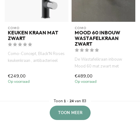
COMO
COMO
KEUKEN KRAAN MAT
MOOD 60 INBOUW
ZWART
WASTAFELKRAAN
ZWART
Como-Concept, Black'N Roses
De Wastafelkraan inbouw
keukenkraan , antibacterieel
Mood 60 mat zwart met
electro plated in mat z...
vierkant 20 cm uitloop is
€249,00
€489,00
gemaakt ...
Op voorraad
Op voorraad
Toon
1
-
24
van 83
TOON MEER