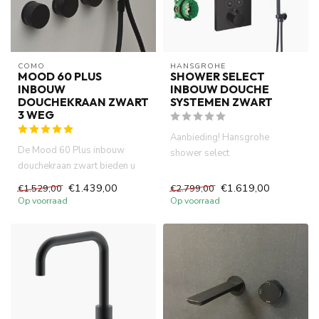
COMO
HANSGROHE
MOOD 60 PLUS
SHOWER SELECT
INBOUW
INBOUW DOUCHE
DOUCHEKRAAN ZWART
SYSTEMEN ZWART
3 WEG
Aanbieding! Hansgrohe
De Mood 60 Plus inbouw
shower select
douchekraan zwart bieden u
douchesystemen
deze mogelijkheid.
.Thermostatisch inbouwdeel
€1.439,00
€1.619,00
€1.529,00
€2.799,00
Tegelijkert...
af...
Op voorraad
Op voorraad