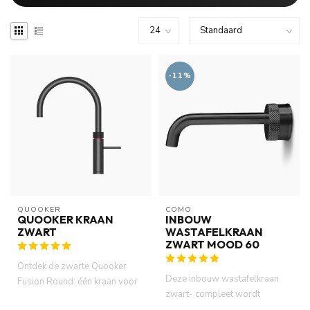
-11%
QUOOKER
COMO
QUOOKER KRAAN
INBOUW
ZWART
WASTAFELKRAAN
ZWART MOOD 60
Ontdek de zwarte Quooker
Deze inbouw wastafelkraan
Fusion Round: één kraan voor
zwart- compleet wordt
kokend, warm en koud water...
geleverd als volledige set.