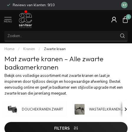
s van klanten: 9/10
14 dagen bedenktijd
8.7
0
MENU
Home
/
Kranen
/
Zwarte kraan
Mat zwarte kranen – Alle zwarte
badkamerkranen
Bekijk ons volledige assortiment mat zwarte kranen en laat je
inspireren door tijdloos design en hoogwaardige afwerking. Bestel
eenvoudig online en geef je badkamer een stijlvolle upgrade met een
zwarte kraan die jarenlang meegaat.
DOUCHEKRANEN ZWART
WASTAFELKRANEN ZWAR
FILTERS