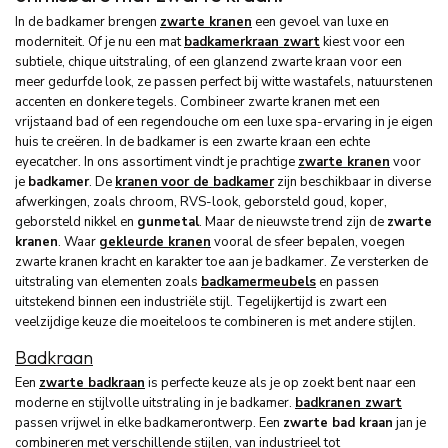
In de badkamer brengen
zwarte kranen
een gevoel van luxe en
moderniteit. Of je nu een mat
badkamerkraan zwart
kiest voor een
subtiele, chique uitstraling, of een glanzend zwarte kraan voor een
meer gedurfde look, ze passen perfect bij witte wastafels, natuurstenen
accenten en donkere tegels. Combineer zwarte kranen met een
vrijstaand bad of een regendouche om een luxe spa-ervaring in je eigen
huis te creëren. In de badkamer is een zwarte kraan een echte
eyecatcher. In ons assortiment vindt je prachtige
zwarte kranen
voor
je
badkamer
. De
kranen
voor de badkamer
zijn beschikbaar in diverse
afwerkingen, zoals chroom, RVS-look, geborsteld goud, koper,
geborsteld nikkel en
gunmetal
. Maar de nieuwste trend zijn de
zwarte
kranen
. Waar
gekleurde kranen
vooral de sfeer bepalen, voegen
zwarte kranen kracht en karakter toe aan je badkamer. Ze versterken de
uitstraling van elementen zoals
badkamermeubels
en passen
uitstekend binnen een industriële stijl. Tegelijkertijd is zwart een
veelzijdige keuze die moeiteloos te combineren is met andere stijlen.
Badkraan
Een
zwarte badkraan
is perfecte keuze als je op zoekt bent naar een
moderne en stijlvolle uitstraling in je badkamer.
badkranen zwart
passen vrijwel in elke badkamerontwerp. Een
zwarte bad kraan
jan je
combineren met verschillende stijlen, van industrieel tot