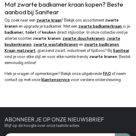
Mat zwarte badkamer kraan kopen? Beste
aanbod bij Sanitear
Op zoek naar een
zwarte kraan
? Bekijk ons assortiment
zwarte
kranen
en upgrade je badkamer. Met een
zwarte
badkamerkraan
is je
badkamer, toilet
of
keuken
direct stijlvoller. In onze collectie vind je
allerlei soorten
zwarte kranen
:
zwarte douchekranen
,
z
warte
keukenkranen
,
zwarte wastafelkranen
en
zwarte badkranen
.
Kraan matzwart
, glanzend zwart, industrieel of tijdloos? Bij
Sanitear
vind je voor elke stijl en voor elke ruimte trendy
zwarte kranen
. Bestel
eenvoudig online!
Heb je vragen of opmerkingen? Bekijk onze uitgebreide
FAQ
of neem
contact op met onze
klantenservice
voor verdere ondersteuning.
ABONNEER JE OP ONZE NIEUWSBRIEF
Blijf op de hoogte over onze laatste acties