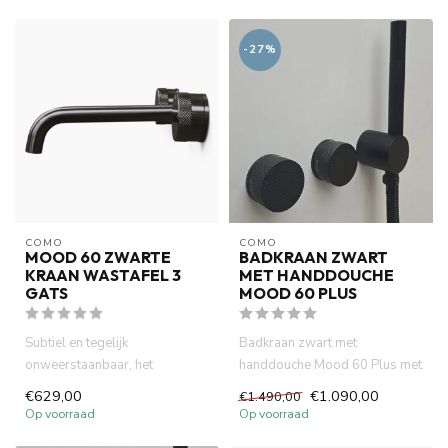
af...
-27%
COMO
COMO
MOOD 60 ZWARTE
BADKRAAN ZWART
KRAAN WASTAFEL 3
MET HANDDOUCHE
GATS
MOOD 60 PLUS
Subtiel en tegelijk
Badkraan zwart met
onweerstaanbaar, het
handdouche Mood 60 Plus met
matzwarte design van de
ingebouwde thermostatische
€629,00
€1.090,00
€1.490,00
Como Mood 60 br...
bad me...
Op voorraad
Op voorraad