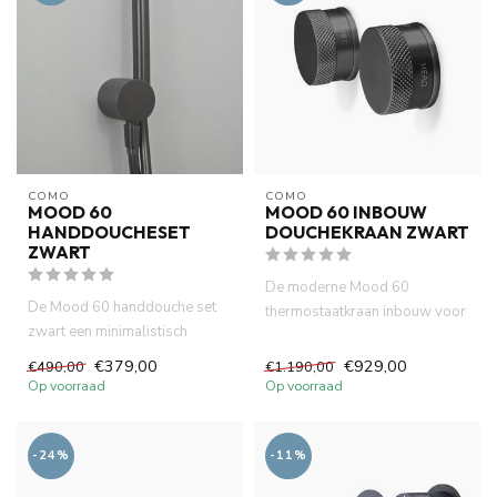
COMO
COMO
MOOD 60
MOOD 60 INBOUW
HANDDOUCHESET
DOUCHEKRAAN ZWART
ZWART
De moderne Mood 60
De Mood 60 handdouche set
thermostaatkraan inbouw voor
zwart een minimalistisch
douche of bad, vervaardigd uit
ontwerp. Met een diameter
m...
€379,00
€929,00
€490,00
€1.190,00
van...
Op voorraad
Op voorraad
-24%
-11%