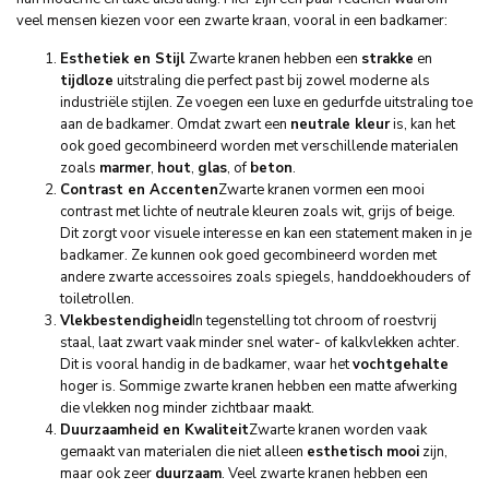
veel mensen kiezen voor een zwarte kraan, vooral in een badkamer:
Esthetiek en Stijl
Zwarte kranen hebben een
strakke
en
tijdloze
uitstraling die perfect past bij zowel moderne als
industriële stijlen. Ze voegen een luxe en gedurfde uitstraling toe
aan de badkamer. Omdat zwart een
neutrale kleur
is, kan het
ook goed gecombineerd worden met verschillende materialen
zoals
marmer
,
hout
,
glas
, of
beton
.
Contrast en Accenten
Zwarte kranen vormen een mooi
contrast met lichte of neutrale kleuren zoals wit, grijs of beige.
Dit zorgt voor visuele interesse en kan een statement maken in je
badkamer. Ze kunnen ook goed gecombineerd worden met
andere zwarte accessoires zoals spiegels, handdoekhouders of
toiletrollen.
Vlekbestendigheid
In tegenstelling tot chroom of roestvrij
staal, laat zwart vaak minder snel water- of kalkvlekken achter.
Dit is vooral handig in de badkamer, waar het
vochtgehalte
hoger is. Sommige zwarte kranen hebben een matte afwerking
die vlekken nog minder zichtbaar maakt.
Duurzaamheid en Kwaliteit
Zwarte kranen worden vaak
gemaakt van materialen die niet alleen
esthetisch
mooi
zijn,
maar ook zeer
duurzaam
. Veel zwarte kranen hebben een