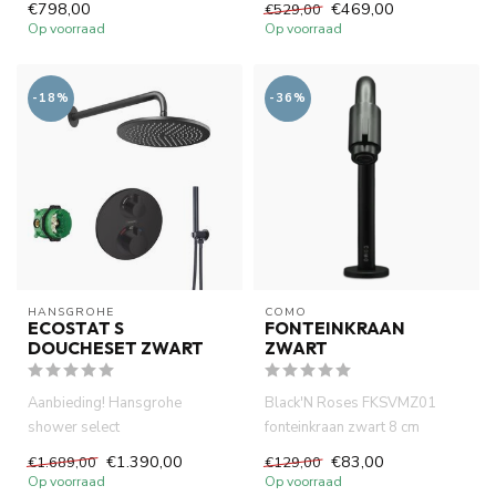
€798,00
€469,00
€529,00
Perf...
Op voorraad
Op voorraad
-18%
-36%
HANSGROHE
COMO
ECOSTAT S
FONTEINKRAAN
DOUCHESET ZWART
ZWART
Aanbieding! Hansgrohe
Black'N Roses FKSVMZ01
shower select
fonteinkraan zwart 8 cm
douchesystemen
uitloop. Hoogwaardige
€1.390,00
€83,00
€1.689,00
€129,00
.Thermostatisch inbouwdeel
messing mat...
Op voorraad
Op voorraad