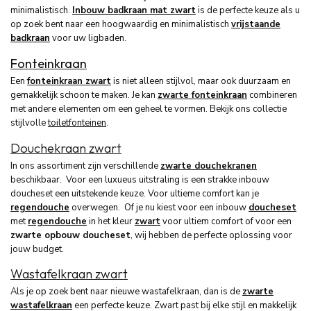
minimalistisch.
Inbouw badkraan mat zwart
is de perfecte keuze als u
op zoek bent naar een hoogwaardig en minimalistisch
vrijstaande
badkraan
voor uw ligbaden.
Fonteinkraan
Een
fonteinkraan zwart
is niet alleen stijlvol, maar ook duurzaam en
gemakkelijk schoon te maken. Je kan
zwarte fonteinkraan
combineren
met andere elementen om een geheel te vormen. Bekijk ons collectie
stijlvolle
toiletfonteinen
.
Douchekraan zwart
In ons assortiment zijn verschillende
zwarte douchekranen
beschikbaar. Voor een luxueus uitstraling is een strakke inbouw
doucheset een uitstekende keuze. Voor ultieme comfort kan je
regendouche
overwegen. Of je nu kiest voor een inbouw
doucheset
met
regendouche
in het kleur
zwart
voor ultiem comfort of voor een
zwarte opbouw doucheset
, wij hebben de perfecte oplossing voor
jouw budget.
Wastafelkraan zwart
Als je op zoek bent naar nieuwe wastafelkraan, dan is de
zwarte
wastafelkraan
een perfecte keuze. Zwart past bij elke stijl en makkelijk