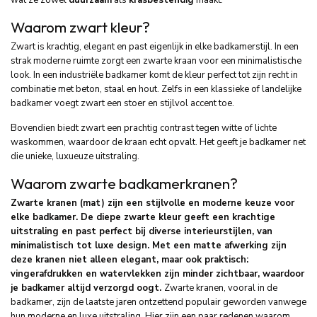
Waarom zwart kleur?
Zwart is krachtig, elegant en past eigenlijk in elke badkamerstijl. In een
strak moderne ruimte zorgt een zwarte kraan voor een minimalistische
look. In een industriële badkamer komt de kleur perfect tot zijn recht in
combinatie met beton, staal en hout. Zelfs in een klassieke of landelijke
badkamer voegt zwart een stoer en stijlvol accent toe.
Bovendien biedt zwart een prachtig contrast tegen witte of lichte
waskommen, waardoor de kraan echt opvalt. Het geeft je badkamer net
die unieke, luxueuze uitstraling.
Waarom zwarte badkamerkranen?
Zwarte kranen (mat) zijn een stijlvolle en moderne keuze voor
elke badkamer. De diepe zwarte kleur geeft een krachtige
uitstraling en past perfect bij diverse interieurstijlen, van
minimalistisch tot luxe design. Met een matte afwerking zijn
deze kranen niet alleen elegant, maar ook praktisch:
vingerafdrukken en watervlekken zijn minder zichtbaar, waardoor
je badkamer altijd verzorgd oogt.
Zwarte kranen, vooral in de
badkamer, zijn de laatste jaren ontzettend populair geworden vanwege
hun moderne en luxe uitstraling. Hier zijn een paar redenen waarom