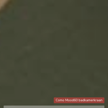
Como Mood60 badkamerkraan