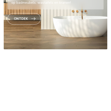
op badmeubels, wastafels en kranen!
ONTDEK
JE DROOM BADKAMER START HIER
-26%