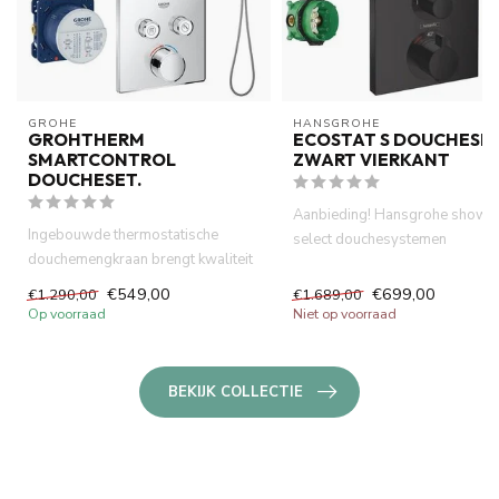
GROHE
HANSGROHE
GROHTHERM
ECOSTAT S DOUCHESE
SMARTCONTROL
ZWART VIERKANT
DOUCHESET.
Aanbieding! Hansgrohe showe
Ingebouwde thermostatische
select douchesystemen
douchemengkraan brengt kwaliteit
.Thermostatisch inbouwdeel af..
en stijl in uw badka...
€549,00
€699,00
€1.290,00
€1.689,00
Op voorraad
Niet op voorraad
BEKIJK COLLECTIE