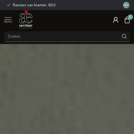
Reviews van klanten: 9/10
14 dag
8.7
0
MENU