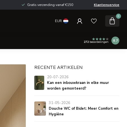
Gratis verzending vanaf €150
Klantenservice
0
EUR
8.7
272
beoordelingen
RECENTE ARTIKELEN
20-07-2026
Kan een inbouwkraan in elke muur
worden gemonteerd?
31-05-2026
Douche WC of Bidet: Meer Comfort en
Hygiëne