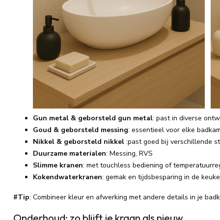
Gun metal & geborsteld gun metal
: past in diverse ont
Goud & geborsteld messing
: essentieel voor elke badkam
Nikkel & geborsteld nikkel
:past goed bij verschillende st
Duurzame materialen
: Messing, RVS
Slimme kranen
: met touchless bediening of temperatuurre
Kokendwaterkranen
: gemak en tijdsbesparing in de keuk
#Tip
:
Combineer kleur en afwerking met andere details in je bad
Onderhoud: zo blijft je kraan als nieuw