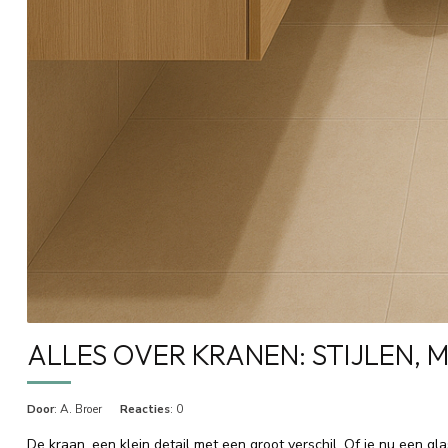
ALLES OVER KRANEN: STIJLEN, M
Door
: A. Broer
Reacties
: 0
De kraan, een klein detail met een groot verschil. Of je nu een g