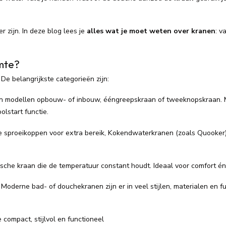
r zijn. In deze blog lees je
alles wat je moet weten over kranen
: v
imte?
 De belangrijkste categorieën zijn:
r in modellen opbouw- of inbouw, ééngreepskraan of tweeknopskraan.
lstart functie.
e sproeikoppen voor extra bereik, Kokendwaterkranen (zoals Quooker)
he kraan die de temperatuur constant houdt. Ideaal voor comfort én 
Moderne bad- of douchekranen zijn er in veel stijlen, materialen en fu
e compact, stijlvol en functioneel