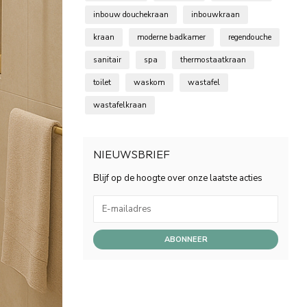
inbouw douchekraan
inbouwkraan
kraan
moderne badkamer
regendouche
sanitair
spa
thermostaatkraan
toilet
waskom
wastafel
wastafelkraan
NIEUWSBRIEF
Blijf op de hoogte over onze laatste acties
ABONNEER