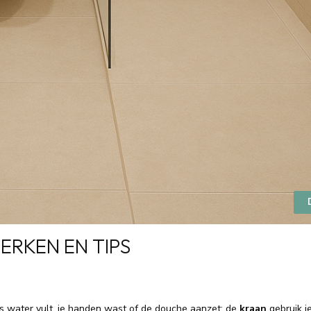
ERKEN EN TIPS
las water vult, je handen wast of de douche aanzet: de
kraan
gebruik je