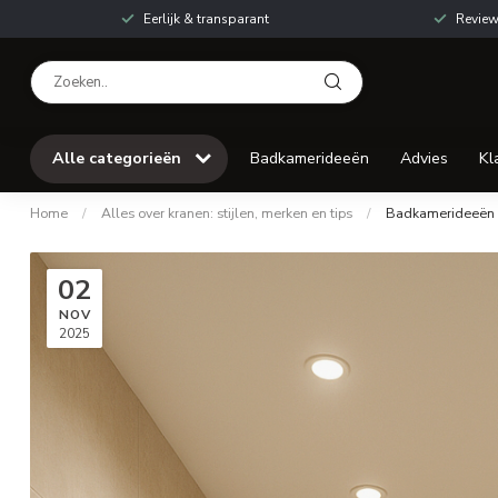
Eerlijk & transparant
Review
Alle categorieën
Badkamerideeën
Advies
Kl
Home
/
Alles over kranen: stijlen, merken en tips
/
Badkamerideeën
02
NOV
2025