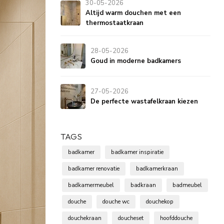
30-05-2026
Altijd warm douchen met een
thermostaatkraan
28-05-2026
Goud in moderne badkamers
27-05-2026
De perfecte wastafelkraan kiezen
TAGS
badkamer
badkamer inspiratie
badkamer renovatie
badkamerkraan
badkamermeubel
badkraan
badmeubel
douche
douche wc
douchekop
douchekraan
doucheset
hoofddouche