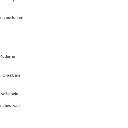
an soorten en
 Moderne
, Draaibare
veiligheid.
ncties, van