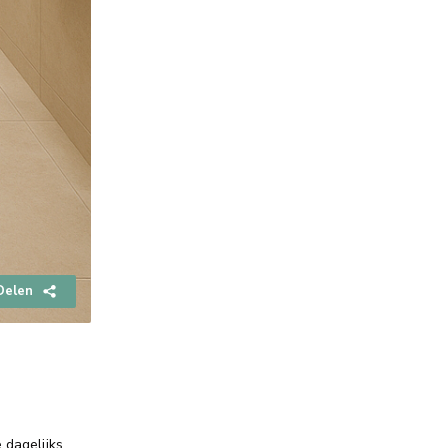
Delen
 dagelijks