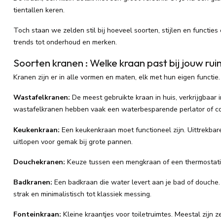
tientallen keren.
Toch staan we zelden stil bij hoeveel soorten, stijlen en functies e
trends tot onderhoud en merken.
Soorten kranen : Welke kraan past bij jouw ru
Kranen zijn er in alle vormen en maten, elk met hun eigen functie.
Wastafelkranen:
De meest gebruikte kraan in huis, verkrijgbaa
wastafelkranen hebben vaak een waterbesparende perlator of coo
Keukenkraan:
Een keukenkraan moet functioneel zijn. Uittrekbar
uitlopen voor gemak bij grote pannen.
Douchekranen:
Keuze tussen een mengkraan of een thermostatisc
Badkranen:
Een badkraan die water levert aan je bad of douche. 
strak en minimalistisch tot klassiek messing.
Fonteinkraan:
Kleine kraantjes voor toiletruimtes. Meestal zijn z