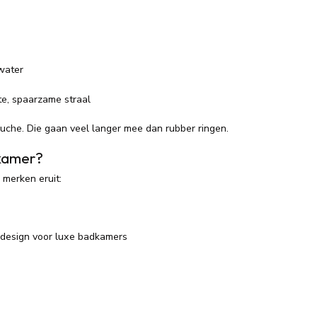
water
te, spaarzame straal
ouche. Die gaan veel langer mee dan rubber ringen.
dkamer?
 merken eruit:
se design voor luxe badkamers