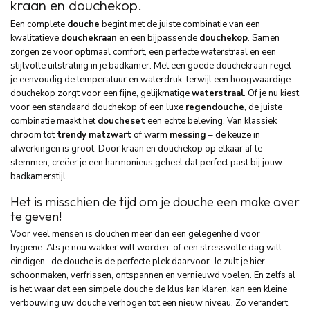
kraan en douchekop.
Een complete
douche
begint met de juiste combinatie van een
kwalitatieve
douchekraan
en een bijpassende
douchekop
. Samen
zorgen ze voor optimaal comfort, een perfecte waterstraal en een
stijlvolle uitstraling in je badkamer. Met een goede douchekraan regel
je eenvoudig de temperatuur en waterdruk, terwijl een hoogwaardige
douchekop zorgt voor een fijne, gelijkmatige
waterstraal
. Of je nu kiest
voor een standaard douchekop of een luxe
regendouche
, de juiste
combinatie maakt het
doucheset
een echte beleving. Van klassiek
chroom tot
trendy
matzwart
of warm
messing
– de keuze in
afwerkingen is groot. Door kraan en douchekop op elkaar af te
stemmen, creëer je een harmonieus geheel dat perfect past bij jouw
badkamerstijl.
Het is misschien de tijd om je douche een make over
te geven!
Voor veel mensen is douchen meer dan een gelegenheid voor
hygiëne. Als je nou wakker wilt worden, of een stressvolle dag wilt
eindigen- de douche is de perfecte plek daarvoor. Je zult je hier
schoonmaken, verfrissen, ontspannen en vernieuwd voelen. En zelfs al
is het waar dat een simpele douche de klus kan klaren, kan een kleine
verbouwing uw douche verhogen tot een nieuw niveau. Zo verandert