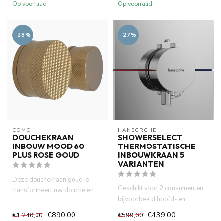
Op voorraad
Op voorraad
-28%
-27%
COMO
HANSGROHE
DOUCHEKRAAN
SHOWERSELECT
INBOUW MOOD 60
THERMOSTATISCHE
PLUS ROSE GOUD
INBOUWKRAAN 5
VARIANTEN
Deze douchekraan goud is
Geschikt voor 2 consumenten,
transformeert uw douche en
bijvoorbeeld hoofd- en
badkamer ruimte in een luxe ...
handdouche, gelijktijdig geb...
€890,00
€439,00
€1.240,00
€599,00