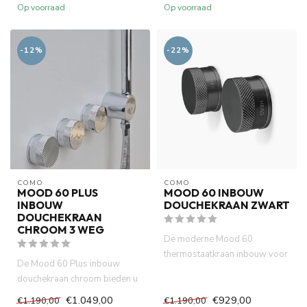
Op voorraad
Op voorraad
-12%
-22%
COMO
COMO
MOOD 60 PLUS
MOOD 60 INBOUW
INBOUW
DOUCHEKRAAN ZWART
DOUCHEKRAAN
CHROOM 3 WEG
De moderne Mood 60
thermostaatkraan inbouw voor
De Mood 60 Plus inbouw
douche of bad, vervaardigd uit
douchekraan chroom bieden u
m...
deze mogelijkheid. Tegelijker...
€1.049,00
€929,00
€1.190,00
€1.190,00