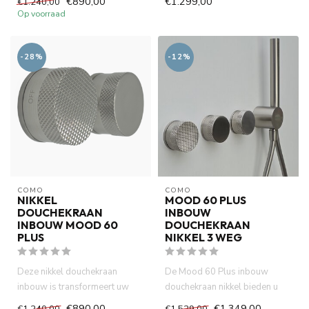
€890,00
€1.299,00
€1.240,00
thermostaatkraan...
Op voorraad
-28%
-12%
COMO
COMO
NIKKEL
MOOD 60 PLUS
DOUCHEKRAAN
INBOUW
INBOUW MOOD 60
DOUCHEKRAAN
PLUS
NIKKEL 3 WEG
Deze nikkel douchekraan
De Mood 60 Plus inbouw
inbouw is transformeert uw
douchekraan nikkel bieden u
douche en badkamer ruimte in
deze mogelijkheid. Tegelijker...
€890,00
€1.349,00
€1.240,00
€1.529,00