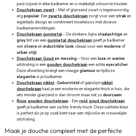
past vrijwel in elke badkamer en is makkelijk schoon te houden.
Douchekraan
zwart
–
Mat of glanzend zwart is tegenwoordig
erg
populair
. Een
zwarte douchekraan
zorgt voor een
strak
en
eigentijds design en combineert moeiteloos met diverse
badkamerinrichtingen.
Douchekraan gunmetal
–
De donkere, bijna
staalachtige
en
grey
tint van een
gunmetal douchekraan
geeft je badkamer
een
stoere
en
industriële look
, ideaal voor een
moderne
of
urban stijl
.
Douchekraan Goud
en
messing
–
Voor een
luxe
en
warme
uitstraling is een
gouden douchekraan
een echte
eyecatcher
.
Deze afwerking brengt een vleugje
glamour
en tijdloze
elegantie
in je badkamer.
Douchekraan nikkel
-
Geborsteld
of gepolijst
nikkel
douchekraan
haal je een moderne en elegante finish in huis, die
iets minder glanzend is dan chroom maar net zo
duurzaam
.
Rose gouden douchekraan
- Een
rosé goud douchekraan
geeft je badkamer een zachte, trendy touch. Deze subtiele kleur
is perfect als je op zoek bent naar een stijlvolle en vrouwelijke
uitstraling.
Maak je douche compleet met de perfecte