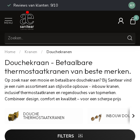
Reviews van klanten: 9/10
14 dag
8.7
0
MENU
Home
/
Kranen
/
Douchekranen
Douchekraan - Betaalbare
thermostaatkranen van beste merken.
Op zoek naar een mooie en betaalbare douchekraan? Bij Sanitear vind
je een ruim assortiment aan stijlvolle opbouw - inbouw kranen,
inclusief thermostaatkranen en regendouches van topmerken.
Combineer design, comfort en kwaliteit – voor een scherpe prijs
DOUCHE
INBOUW DOUCHE
THERMOSTAATKRANEN
FILTERS