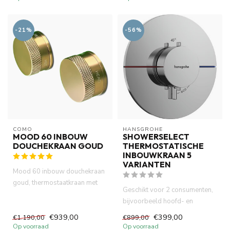
-21%
-56%
COMO
HANSGROHE
MOOD 60 INBOUW
SHOWERSELECT
DOUCHEKRAAN GOUD
THERMOSTATISCHE
INBOUWKRAAN 5
VARIANTEN
Mood 60 inbouw douchekraan
goud, thermostaatkraan met
Geschikt voor 2 consumenten,
stopkraan. 2 knoppen met i...
bijvoorbeeld hoofd- en
handdouche, gelijktijdig geb...
€939,00
€399,00
€1.190,00
€899,00
Op voorraad
Op voorraad