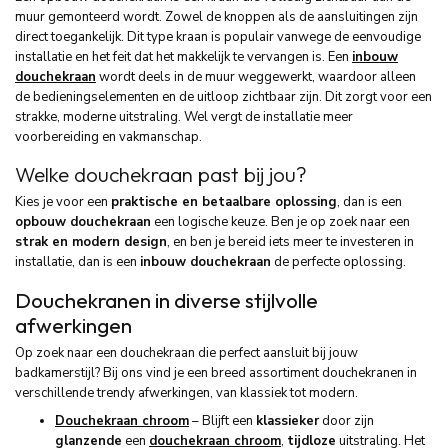
muur gemonteerd wordt. Zowel de knoppen als de aansluitingen zijn
direct toegankelijk. Dit type kraan is populair vanwege de eenvoudige
installatie en het feit dat het makkelijk te vervangen is. Een
inbouw
douchekraan
wordt deels in de muur weggewerkt, waardoor alleen
de bedieningselementen en de uitloop zichtbaar zijn. Dit zorgt voor een
strakke, moderne uitstraling. Wel vergt de installatie meer
voorbereiding en vakmanschap.
Welke douchekraan past bij jou?
Kies je voor een
praktische en betaalbare oplossing
, dan is een
opbouw douchekraan
een logische keuze. Ben je op zoek naar een
strak en modern design
, en ben je bereid iets meer te investeren in
installatie, dan is een
inbouw douchekraan
de perfecte oplossing.
Douchekranen in diverse stijlvolle
afwerkingen
Op zoek naar een douchekraan die perfect aansluit bij jouw
badkamerstijl? Bij ons vind je een breed assortiment douchekranen in
verschillende trendy afwerkingen, van klassiek tot modern.
Douchekraan chroom
– B
lijft een
klassieker
door zijn
glanzende
een
douchekraan chroom
,
tijdloze
uitstraling. Het