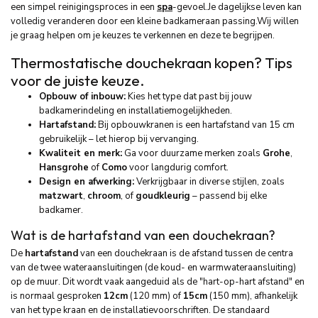
een simpel reinigingsproces in een
spa
-gevoel.Je dagelijkse leven kan
volledig veranderen door een kleine badkameraan passing.Wij willen
je graag helpen om je keuzes te verkennen en deze te begrijpen.
Thermostatische douchekraan kopen? Tips
voor de juiste keuze.
Opbouw of inbouw:
Kies het type dat past bij jouw
badkamerindeling en installatie­mogelijkheden.
Hartafstand:
Bij opbouwkranen is een hartafstand van 15 cm
gebruikelijk – let hierop bij vervanging.
Kwaliteit en merk:
Ga voor duurzame merken zoals
Grohe
,
Hansgrohe
of
Como
voor langdurig comfort.
Design en afwerking:
Verkrijgbaar in diverse stijlen, zoals
matzwart
,
chroom
, of
goudkleurig
– passend bij elke
badkamer.
Wat is de hartafstand van een douchekraan?
De
hartafstand
van een douchekraan is de afstand tussen de centra
van de twee wateraansluitingen (de koud- en warmwateraansluiting)
op de muur. Dit wordt vaak aangeduid als de "hart-op-hart afstand" en
is normaal gesproken
12cm
(120 mm) of
15cm
(150 mm), afhankelijk
van het type kraan en de installatievoorschriften. De standaard