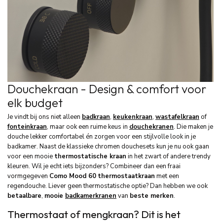
Douchekraan - Design & comfort voor
elk budget
Je vindt bij ons niet alleen
badkraan
,
keukenkraan
,
wastafelkraan
of
fonteinkraan
, maar ook een ruime keus in
douchekranen
. Die maken je
douche lekker comfortabel én zorgen voor een stijlvolle look in je
badkamer. Naast de klassieke chromen douchesets kun je nu ook gaan
voor een mooie
thermostatische kraan
in het zwart of andere trendy
kleuren. Wil je echt iets bijzonders? Combineer dan een fraai
vormgegeven
Como Mood 60
thermostaatkraan
met een
regendouche. Liever geen thermostatische optie? Dan hebben we ook
betaalbare
,
mooie
badkamerkranen
van
beste merken
.
Thermostaat of mengkraan? Dit is het