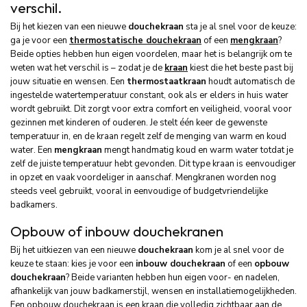
verschil.
Bij het kiezen van een nieuwe
douchekraan
sta je al snel voor de keuze:
ga je voor een
thermostatische douchekraan
of een
mengkraan
?
Beide opties hebben hun eigen voordelen, maar het is belangrijk om te
weten wat het verschil is – zodat je de
kraan
kiest die het beste past bij
jouw situatie en wensen. Een
thermostaatkraan
houdt automatisch de
ingestelde watertemperatuur constant, ook als er elders in huis water
wordt gebruikt. Dit zorgt voor extra comfort en veiligheid, vooral voor
gezinnen met kinderen of ouderen. Je stelt één keer de gewenste
temperatuur in, en de kraan regelt zelf de menging van warm en koud
water. Een
mengkraan
mengt handmatig koud en warm water totdat je
zelf de juiste temperatuur hebt gevonden. Dit type kraan is eenvoudiger
in opzet en vaak voordeliger in aanschaf. Mengkranen worden nog
steeds veel gebruikt, vooral in eenvoudige of budgetvriendelijke
badkamers.
Opbouw of inbouw douchekranen
Bij het uitkiezen van een nieuwe
douchekraan
kom je al snel voor de
keuze te staan: kies je voor een
inbouw douchekraan
of een
opbouw
douchekraan
? Beide varianten hebben hun eigen voor- en nadelen,
afhankelijk van jouw badkamerstijl, wensen en installatie­mogelijkheden.
Een opbouw douchekraan is een kraan die volledig zichtbaar aan de