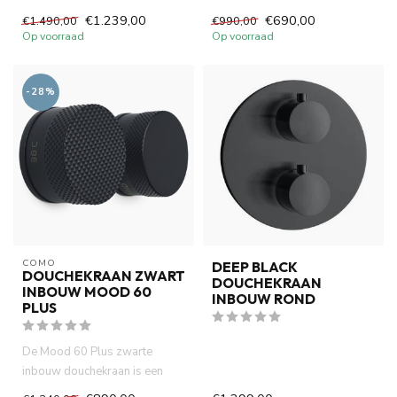
douchekraan inclusief
brengt direct luxe en warmte in
€1.239,00
€690,00
€1.490,00
€990,00
handdouche...
...
Op voorraad
Op voorraad
-28%
COMO
DEEP BLACK
DOUCHEKRAAN ZWART
DOUCHEKRAAN
INBOUW MOOD 60
INBOUW ROND
PLUS
De Mood 60 Plus zwarte
inbouw douchekraan is een
complete 2-weg