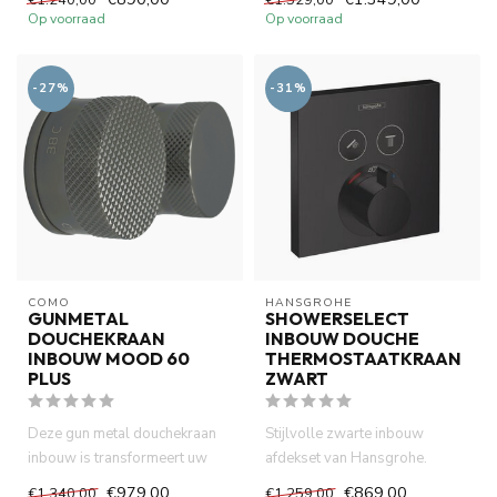
...
Op voorraad
Op voorraad
-27%
-31%
COMO
HANSGROHE
GUNMETAL
SHOWERSELECT
DOUCHEKRAAN
INBOUW DOUCHE
INBOUW MOOD 60
THERMOSTAATKRAAN
PLUS
ZWART
Deze gun metal douchekraan
Stijlvolle zwarte inbouw
inbouw is transformeert uw
afdekset van Hansgrohe.
douche en badkamer ruimte ...
Bedien eenvoudig je douche
€979,00
€869,00
€1.340,00
€1.259,00