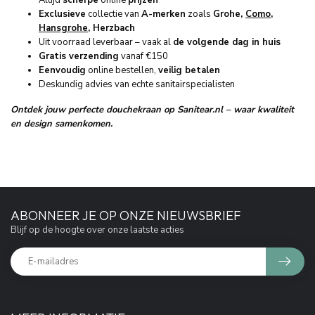
Altijd
scherpe
online
prijzen
Exclusieve
collectie van
A-merken
zoals
Grohe,
Como
,
Hansgrohe
, Herzbach
Uit voorraad leverbaar – vaak al
de volgende dag in huis
Gratis verzending
vanaf €150
Eenvoudig
online bestellen,
veilig betalen
Deskundig advies van echte sanitairspecialisten
Ontdek jouw perfecte douchekraan op Sanitear.nl – waar kwaliteit
en design samenkomen.
ABONNEER JE OP ONZE NIEUWSBRIEF
Blijf op de hoogte over onze laatste acties