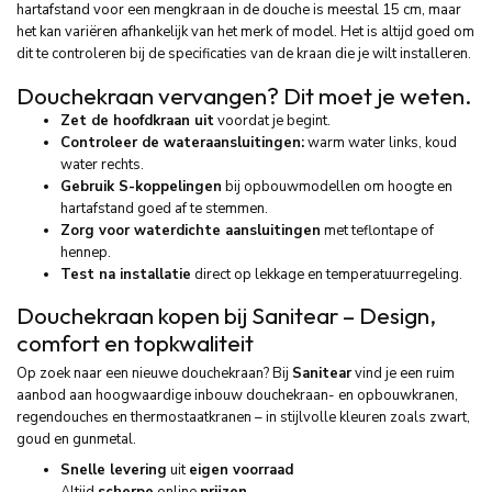
hartafstand voor een mengkraan in de douche is meestal 15 cm, maar
het kan variëren afhankelijk van het merk of model. Het is altijd goed om
dit te controleren bij de specificaties van de kraan die je wilt installeren.
Douchekraan vervangen? Dit moet je weten.
Zet de hoofdkraan uit
voordat je begint.
Controleer de wateraansluitingen:
warm water links, koud
water rechts.
Gebruik S-koppelingen
bij opbouwmodellen om hoogte en
hartafstand goed af te stemmen.
Zorg voor waterdichte aansluitingen
met teflontape of
hennep.
Test na installatie
direct op lekkage en temperatuurregeling.
Douchekraan kopen bij Sanitear – Design,
comfort en topkwaliteit
Op zoek naar een nieuwe douchekraan? Bij
Sanitear
vind je een ruim
aanbod aan hoogwaardige inbouw douchekraan- en opbouwkranen,
regendouches en thermostaatkranen – in stijlvolle kleuren zoals zwart,
goud en gunmetal.
Snelle levering
uit
eigen voorraad