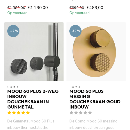
Plus inbouw douchekraan in ...
handdouche, gelijktijdig geb...
€1.190,00
€489,00
€1.389,00
€699,00
Op voorraad
Op voorraad
-17%
-30%
COMO
COMO
MOOD 60 PLUS 2-WEG
MOOD 60 PLUS
INBOUW
MESSING
DOUCHEKRAAN IN
DOUCHEKRAAN GOUD
GUNMETAL
INBOUW
De Gunmetal Mood 60 Plus
De Como Mood 60 messing
inbouw thermostatische
inbouw douchekraan goud