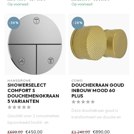
met ...
Op voorraad
Op voorraad
-36%
-28%
HANSGROHE
COMO
SHOWERSELECT
DOUCHEKRAAN GOUD
COMFORT S
INBOUW MOOD 60
DOUCHEMENGKRAAN
PLUS
5 VARIANTEN
Deze douchekraan goud is
Geschikt voor 2 consumenten,
transformeert uw douche en
bijvoorbeeld hoofd- en
badkamer ruimte in een luxe ...
handdouche, gelijktijdig geb...
€450,00
€890,00
€699,00
€1.240,00