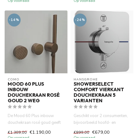
Op voorraad
Op voorraad
-14%
-24%
COMO
HANSGROHE
MOOD 60 PLUS
SHOWERSELECT
INBOUW
COMFORT VIERKANT
DOUCHEKRAAN ROSÉ
DOUCHEKRAAN 5
GOUD 2 WEG
VARIANTEN
De Mood 60 Plus inbouw
Geschikt voor 2 consumenten,
douchekraan rosé goud geeft
bijvoorbeeld hoofd- en
uw badkamer allure. Met zijn ...
handdouche, gelijktijdig geb...
€1.190,00
€679,00
€1.389,00
€899,00
Op voorraad
Op voorraad