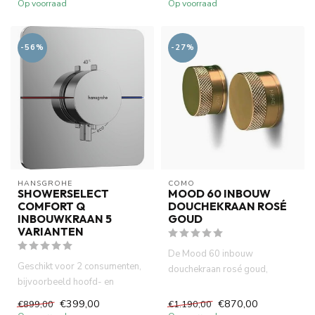
Op voorraad
Op voorraad
-56%
-27%
HANSGROHE
COMO
SHOWERSELECT
MOOD 60 INBOUW
COMFORT Q
DOUCHEKRAAN ROSÉ
INBOUWKRAAN 5
GOUD
VARIANTEN
De Mood 60 inbouw
Geschikt voor 2 consumenten,
douchekraan rosé goud,
bijvoorbeeld hoofd- en
vervaardigd uit messing met
handdouche, gelijktijdig geb...
een prachti...
€399,00
€870,00
€899,00
€1.190,00