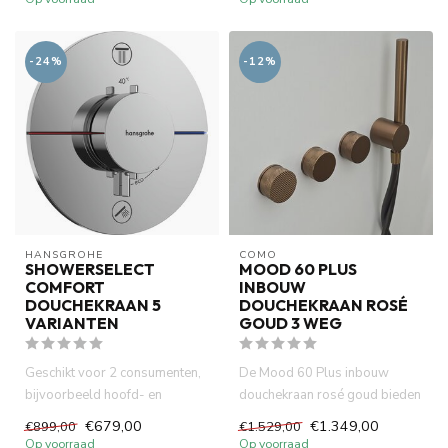
-24%
-12%
HANSGROHE
COMO
SHOWERSELECT
MOOD 60 PLUS
COMFORT
INBOUW
DOUCHEKRAAN 5
DOUCHEKRAAN ROSÉ
VARIANTEN
GOUD 3 WEG
Geschikt voor 2 consumenten,
De Mood 60 Plus inbouw
bijvoorbeeld hoofd- en
douchekraan rosé goud bieden
handdouche, gelijktijdig geb...
u deze mogelijkheid. Tegelij...
€679,00
€1.349,00
€899,00
€1.529,00
Op voorraad
Op voorraad