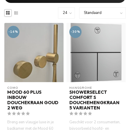
-14%
-30%
COMO
HANSGROHE
MOOD 60 PLUS
SHOWERSELECT
INBOUW
COMFORT S
DOUCHEKRAAN GOUD
DOUCHEMENGKRAAN
2 WEG
5 VARIANTEN
Breng een vleugje luxe in je
Geschikt voor 2 consumenten,
badkamer met de Mood 60
bijvoorbeeld hoofd- en