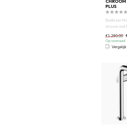
CHROOM 
PLUS
Badkraan Mo
chroom met 
PVD met in
€1.290,00
thermostatis.
Op voorraad
Vergelijk