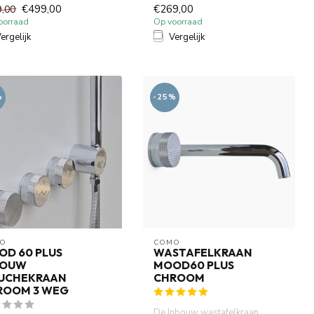
waterbesparende functie, 7,5 ...
uitloop, eenh...
€499,00
€269,00
9,00
oorraad
Op voorraad
ergelijk
Vergelijk
%
-25%
O
COMO
OD 60 PLUS
WASTAFELKRAAN
BOUW
MOOD60 PLUS
UCHEKRAAN
CHROOM
ROOM 3 WEG
De Inbouw wastafelkraan