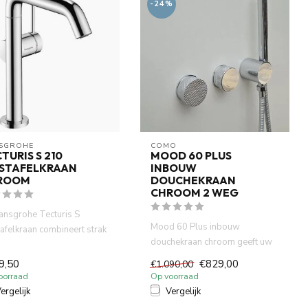
-24%
SGROHE
COMO
TURIS S 210
MOOD 60 PLUS
STAFELKRAAN
INBOUW
ROOM
DOUCHEKRAAN
CHROOM 2 WEG
ansgrohe Tecturis S
Mood 60 Plus inbouw
afelkraan combineert strak
douchekraan chroom geeft uw
gn met duurzaamheid. ...
badkamer tijdloze uitstraling . ...
9,50
€829,00
€1.090,00
oorraad
Op voorraad
ergelijk
Vergelijk