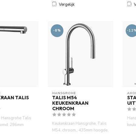
Vergelijk
V
-8%
-12
E
HANSGROHE
AXO
RAAN TALIS
TALIS M54
ST
KEUKENKRAAN
UI
CHROOM
n Hansgrohe Talis
Hans
Keukenkraan Hansgrohe, Talis
oomd. 296mm
keuk
M54, chroom., 435mm hoogde,
rekbare
keuk