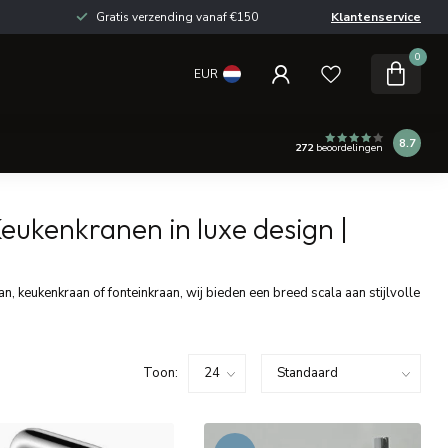
Gratis verzending vanaf €150
Klantenservice
0
EUR
8.7
272
beoordelingen
ukenkranen in luxe design |
n, keukenkraan of fonteinkraan, wij bieden een breed scala aan stijlvolle
Toon: