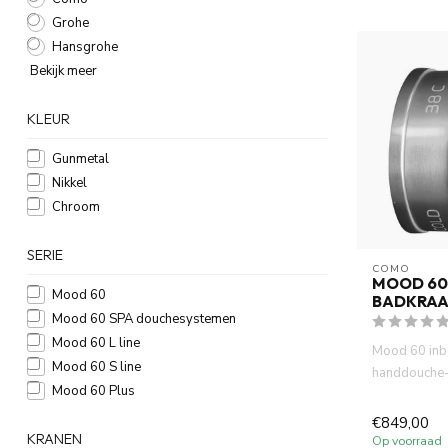
Grohe
Hansgrohe
Bekijk meer
KLEUR
Gunmetal
Nikkel
Chroom
SERIE
COMO
MOOD 60
Mood 60
BADKRA
Mood 60 SPA douchesystemen
Mood 60 L line
Mood 60 inb
Mood 60 S line
handdouche-
Mood 60 Plus
uitloop. Incl.
€849,00
KRANEN
Op voorraad