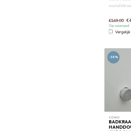
wastafelkraa
compact (in
mm...
€
€549,00
Op voorraad
Vergelijk
-36%
COMO
BADKRAA
HANDDO