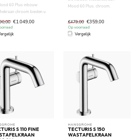
ood 60 Plus inbouw
Mood 60 Plus, chroom,
hekraan chroom bieden u
gemaakt van volledig DZR
mogelijkheid. Tegelijker...
messing. ...
€1.049,00
€359,00
90,00
€479,00
oorraad
Op voorraad
ergelijk
Vergelijk
SGROHE
HANSGROHE
TURIS S 110 FINE
TECTURIS S 150
STAFELKRAAN
WASTAFELKRAAN