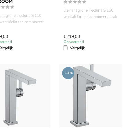
ROOM
De hansgrohe Tecturis S 150
ansgrohe Tecturis S 110
wastafelkraan combineert strak
 wastafelkraan combineert
design met duurzaamhe...
 design met duurz...
9,00
€219,00
oorraad
Op voorraad
ergelijk
Vergelijk
-14%