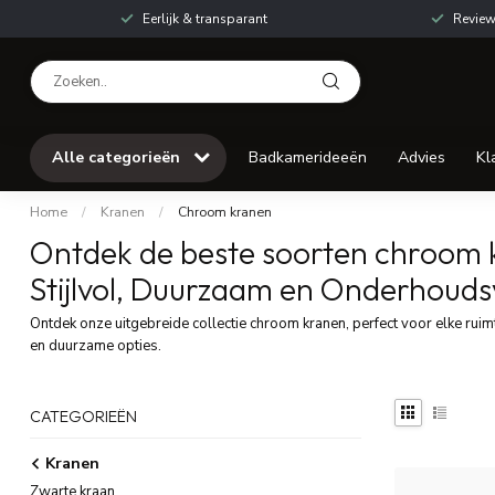
Eerlijk & transparant
Review
Alle categorieën
Badkamerideeën
Advies
Kl
Home
/
Kranen
/
Chroom kranen
Ontdek de beste soorten chroom k
Stijlvol, Duurzaam en Onderhoudsv
Ontdek onze uitgebreide collectie chroom kranen, perfect voor elke ruimt
en duurzame opties.
CATEGORIEËN
Kranen
Zwarte kraan