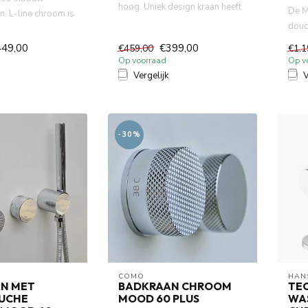
hoog. Uniek design kraan heeft
De M
n. L-line chroom is
progressive control...
douc
bouw diepte 58
deze 
449,00
€399,00
€459,00
€1.1
Op voorraad
Op v
Vergelijk
V
-30%
COMO
HAN
N MET
BADKRAAN CHROOM
TEC
UCHE
MOOD 60 PLUS
WA