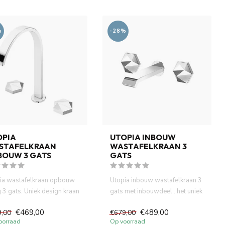
%
-28%
OPIA
UTOPIA INBOUW
STAFELKRAAN
WASTAFELKRAAN 3
BOUW 3 GATS
GATS
ia wastafelkraan opbouw
Utopia inbouw wastafelkraan 3
 3 gats. Uniek design kraan
gats met inbouwdeel . het uniek
progressive con...
design kraan heef...
€469,00
€489,00
9,00
€679,00
oorraad
Op voorraad