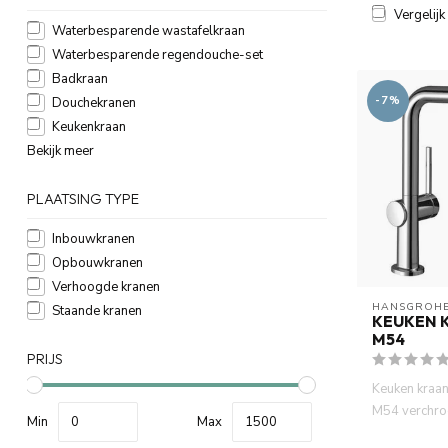
Vergelijk
Waterbesparende wastafelkraan
Waterbesparende regendouche-set
Badkraan
-7%
Douchekranen
Keukenkraan
Bekijk meer
PLAATSING TYPE
Inbouwkranen
Opbouwkranen
Verhoogde kranen
HANSGROH
Staande kranen
KEUKEN K
M54
PRIJS
Keuken kraa
M54 verchr
Min
Max
hoogde, uitt