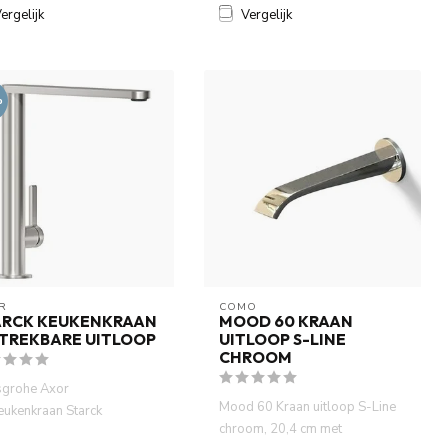
ergelijk
Vergelijk
%
R
COMO
ARCK KEUKENKRAAN
MOOD 60 KRAAN
TTREKBARE UITLOOP
UITLOOP S-LINE
CHROOM
grohe Axor
Mood 60 Kraan uitloop S-Line
eukenkraan Starck
chroom, 20,4 cm met
enkraan uittrekbare