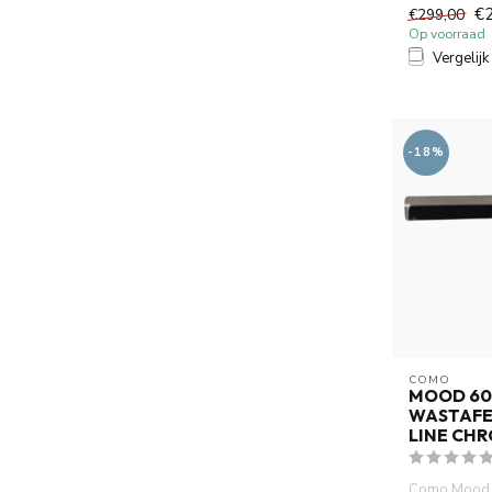
handdouch...
€
€299,00
Op voorraad
Vergelijk
-18%
COMO
MOOD 60
WASTAFE
LINE CH
Como Mood 