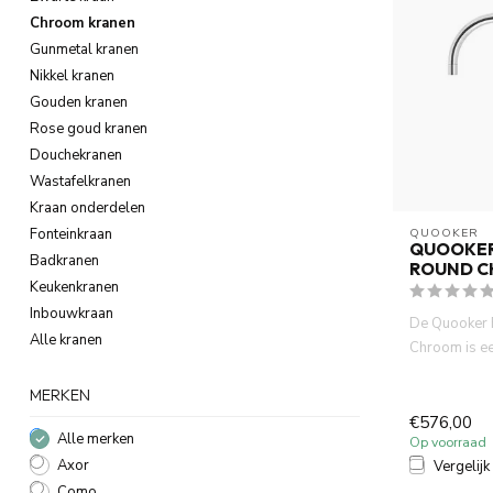
Chroom kranen
Gunmetal kranen
Nikkel kranen
Gouden kranen
Rose goud kranen
Douchekranen
Wastafelkranen
Kraan onderdelen
Fonteinkraan
QUOOKER
QUOOKER
Badkranen
ROUND 
Keukenkranen
Inbouwkraan
De Quooker 
Alle kranen
Chroom is een
kraan die dire
MERKEN
€576,00
Alle merken
Op voorraad
Axor
Vergelijk
Como