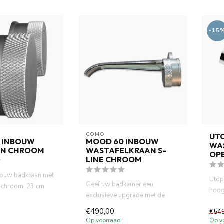
-15
COMO
UT
 INBOUW
MOOD 60 INBOUW
WA
AN CHROOM
WASTAFELKRAAN S-
OP
LINE CHROOM
ouw badkraan met
Utop
Geef uw badkamer een
chroom. 23 cm
hoog
exclusieve upgrade met de
 2 x inbouw b...
met 
COMO Mood60. Geniet van een
€490,00
€54
uniek...
Op voorraad
Op v