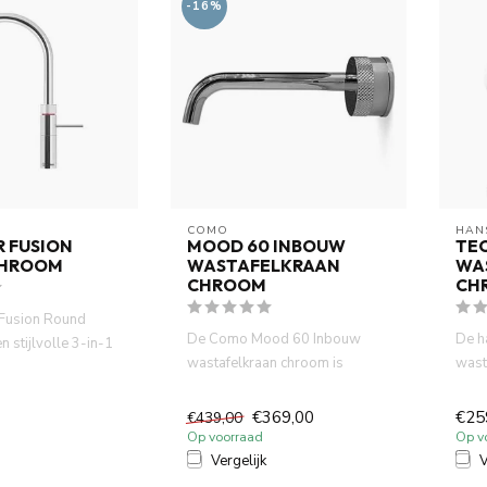
-16%
COMO
HAN
 FUSION
MOOD 60 INBOUW
TEC
CHROOM
WASTAFELKRAAN
WA
CHROOM
CH
Fusion Round
De Como Mood 60 Inbouw
De h
 stijlvolle 3-in-1
wastafelkraan chroom is
wast
ct kokend,...
gemaakt van volledig DZR
desi
messing....
€369,00
€25
€439,00
Op voorraad
Op v
Vergelijk
V