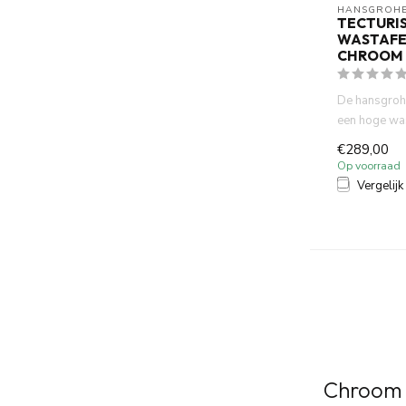
HANSGROH
TECTURIS
WASTAFE
CHROOM
De hansgrohe
een hoge was
glanzend chr
€289,00
Op voorraad
Vergelijk
Chroom k