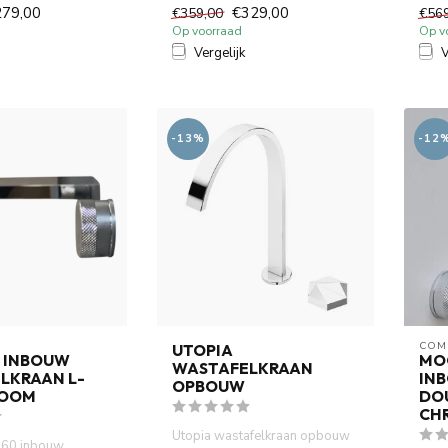
uittrekbare hoge uitloo...
kraan
279,00
€329,00
€359,00
€56
Op voorraad
Op v
Vergelijk
V
-13%
-12
COM
UTOPIA
 INBOUW
MO
WASTAFELKRAAN
LKRAAN L-
IN
OPBOUW
ROOM
DO
CH
Utopia wastafelkraan opbouw
60 inbouw