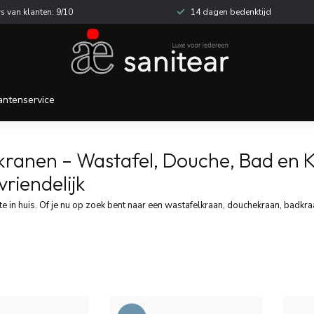
s van klanten: 9/10
14 dagen bedenktijd
antenservice
ranen – Wastafel, Douche, Bad en Ke
riendelijk
e in huis. Of je nu op zoek bent naar een wastafelkraan, douchekraan, badkraa