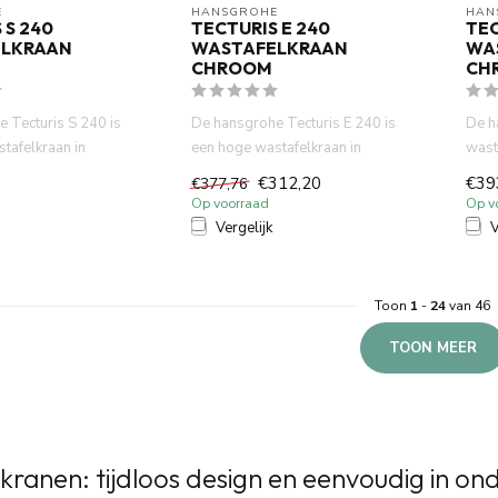
E
HANSGROHE
HAN
 S 240
TECTURIS E 240
TEC
LKRAAN
WASTAFELKRAAN
WA
CHROOM
CH
 Tecturis S 240 is
De hansgrohe Tecturis E 240 is
De h
tafelkraan in
een hoge wastafelkraan in
wast
oom, ontwor...
glanzend chroom, ontwor...
desi
€312,20
€39
€377,76
Op voorraad
Op v
Vergelijk
V
Toon
1
-
24
van 46
TOON MEER
ranen: tijdloos design en eenvoudig in o