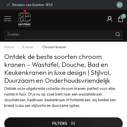
Reviews van klanten: 9/10
14 dag
8.7
0
MENU
Home
/
Kranen
/
Chroom kranen
Ontdek de beste soorten chroom
kranen – Wastafel, Douche, Bad en
Keukenkranen in luxe design | Stijlvol,
Duurzaam en Onderhoudsvriendelijk
Ontdek onze uitgebreide collectie chroom kranen, perfect voor elke
ruimte in huis. Of je nu op zoek bent naar een wastafelkraan,
douchekraan, badkraan, keukenkraan of fonteinkraan, wij bieden een
breed scala aan stijlvolle en duurzame opties.
FILTERS