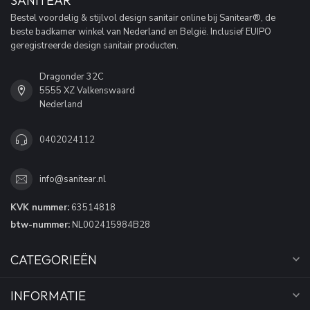
SANITEAR
Bestel voordelig & stijlvol design sanitair online bij Sanitear®, de
beste badkamer winkel van Nederland en België. Inclusief EUIPO
geregistreerde design sanitair producten.
Dragonder 32C
5555 XZ Valkenswaard
Nederland
0402024112
info@sanitear.nl
KVK nummer:
63514818
btw-nummer:
NL002415984B28
CATEGORIEËN
INFORMATIE