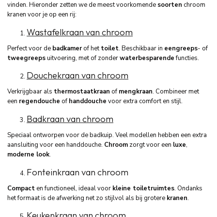
vinden. Hieronder zetten we de meest voorkomende
soorten
chroom
kranen voor je op een rij:
Wastafelkraan van chroom
Perfect voor de
badkamer
of het
toilet
. Beschikbaar in
eengreeps
- of
tweegreeps
uitvoering, met of zonder
waterbesparende
functies.
Douchekraan van chroom
Verkrijgbaar als
thermostaatkraan
of
mengkraan
. Combineer met
een
regendouche
of
handdouche
voor extra comfort en stijl.
Badkraan van chroom
Speciaal ontworpen voor de badkuip. Veel modellen hebben een extra
aansluiting voor een handdouche.
Chroom
zorgt voor een
luxe
,
moderne look
.
Fonteinkraan van chroom
Compact
en functioneel, ideaal voor
kleine toiletruimtes
. Ondanks
het formaat is de afwerking net zo stijlvol als bij grotere
kranen
.
Keukenkraan van chroom