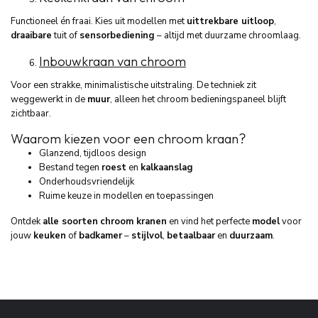
Functioneel én fraai. Kies uit modellen met
uittrekbare uitloop
,
draaibare
tuit of
sensorbediening
– altijd met duurzame chroomlaag.
Inbouwkraan van chroom
Voor een strakke, minimalistische uitstraling. De techniek zit
weggewerkt in de
muur
, alleen het chroom bedieningspaneel blijft
zichtbaar.
Waarom kiezen voor een chroom kraan?
Glanzend, tijdloos design
Bestand tegen
roest
en
kalkaanslag
Onderhoudsvriendelijk
Ruime keuze in modellen en toepassingen
Ontdek
alle soorten
chroom kranen
en vind het perfecte
model
voor
jouw
keuken
of
badkamer
–
stijlvol
,
betaalbaar
en
duurzaam
.