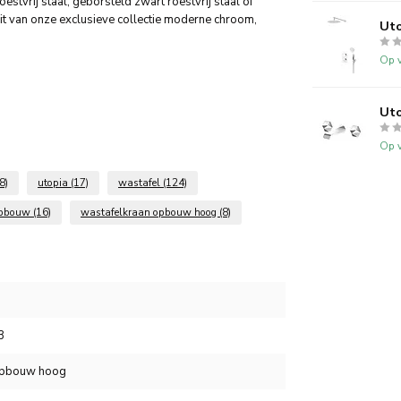
stvrij staal, geborsteld zwart roestvrij staal of
it van onze exclusieve collectie moderne chroom,
Uto
Op v
Uto
Op v
8)
utopia
(17)
wastafel
(124)
opbouw
(16)
wastafelkraan opbouw hoog
(8)
3
opbouw hoog