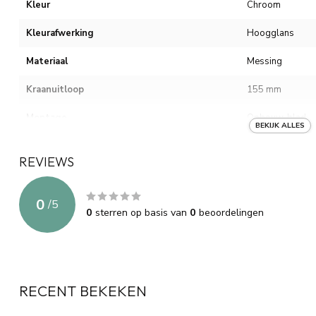
Kleur
Chroom
Kleurafwerking
Hoogglans
Materiaal
Messing
Kraanuitloop
155 mm
Montage
Opbouw, blad
BEKIJK ALLES
Waterbesparend
REVIEWS
Inbouwdeel
Ja, progressive 
0
Keramische binnenwerk
/
5
0
sterren op basis van
0
beoordelingen
Kraanbovendeel-Cartouche
Keramisch, war
Perlator
Bruma
Bediening
Knop of greep
RECENT BEKEKEN
Serie
Mood 60