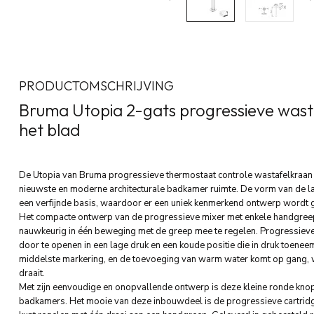
PRODUCTOMSCHRIJVING
Bruma Utopia 2-gats progressieve wast
het blad
De Utopia van Bruma progressieve thermostaat controle wastafelkraan i
nieuwste en moderne architecturale badkamer ruimte. De vorm van de 
een verfijnde basis, waardoor er een uniek kenmerkend ontwerp wordt 
Het compacte ontwerp van de progressieve mixer met enkele handgreep 
nauwkeurig in één beweging met de greep mee te regelen. Progressieve
door te openen in een lage druk en een koude positie die in druk toeneem
middelste markering, en de toevoeging van warm water komt op gang, 
draait.
Met zijn eenvoudige en onopvallende ontwerp is deze kleine ronde kno
badkamers. Het mooie van deze inbouwdeel is de progressieve cartrid