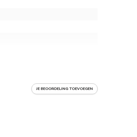
thermostaat controle
JE BEOORDELING TOEVOEGEN
m koud