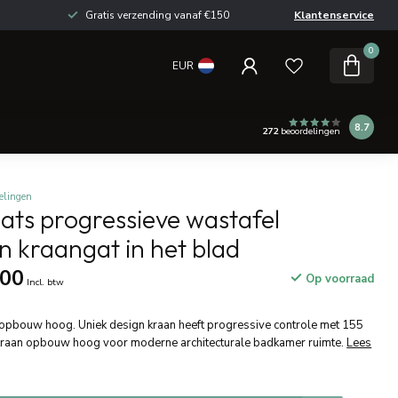
Gratis verzending vanaf €150
Klantenservice
0
EUR
8.7
272
beoordelingen
elingen
ats progressieve wastafel
 kraangat in het blad
,00
Op voorraad
Incl. btw
 opbouw hoog. Uniek design kraan heeft progressive controle met 155
kraan opbouw hoog voor moderne architecturale badkamer ruimte.
Lees