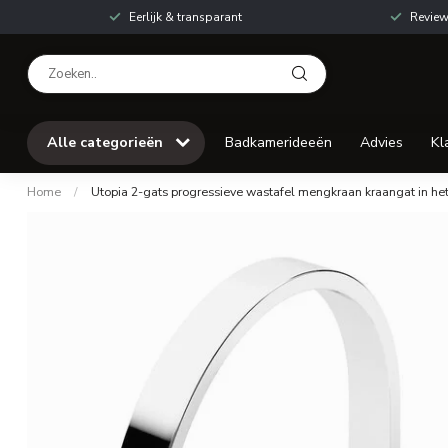
Eerlijk & transparant
Review
Alle categorieën
Badkamerideeën
Advies
Kl
Home
/
Utopia 2-gats progressieve wastafel mengkraan kraangat in he