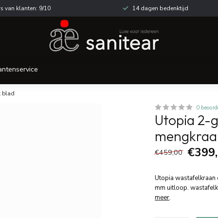
s van klanten: 9/10
14 dagen bedenktijd
antenservice
t blad
0 beoord
Utopia 2-g
mengkraan
€399
€459,00
Utopia wastafelkraan
mm uitloop. wastafel
meer
.