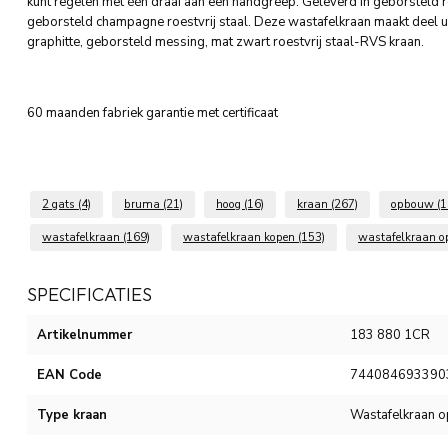
kunt regelen met één draai aan een handgreep. Geleverd in geborsteld roe
geborsteld champagne roestvrij staal. Deze wastafelkraan maakt deel u
graphitte, geborsteld messing, mat zwart roestvrij staal-RVS kraan.
60 maanden fabriek garantie met certificaat
2 gats
(4)
bruma
(21)
hoog
(16)
kraan
(267)
opbouw
(1
wastafelkraan
(169)
wastafelkraan kopen
(153)
wastafelkraan 
SPECIFICATIES
Artikelnummer
183 880 1CR
EAN Code
744084693390
Type kraan
Wastafelkraan 