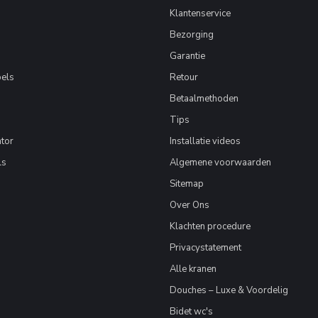
Klantenservice
Bezorging
Garantie
els
Retour
Betaalmethoden
Tips
tor
Installatie videos
ls
Algemene voorwaarden
Sitemap
Over Ons
Klachten procedure
Privacystatement
Alle kranen
Douches – Luxe & Voordelig
Bidet wc's