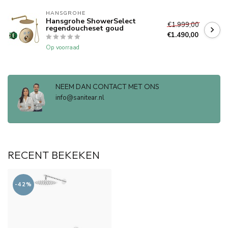
HANSGROHE
Hansgrohe ShowerSelect
€1.999,00
regendoucheset goud
€1.490,00
Op voorraad
NEEM DAN CONTACT MET ONS
info@sanitear.nl
RECENT BEKEKEN
-42%