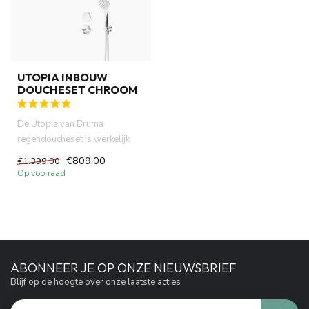
UTOPIA INBOUW
DOUCHESET CHROOM
De Utopia van Bruma
regendoucheset is werkelijk
een unieke mixer die gebruik
€809,00
€1.399,00
maa...
Op voorraad
ABONNEER JE OP ONZE NIEUWSBRIEF
Blijf op de hoogte over onze laatste acties