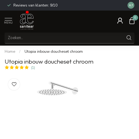
Reviews van klanten: 9/10
14 dag
8.7
0
MENU
Home
/
Utopia inbouw doucheset chroom
Utopia inbouw doucheset chroom
(1)