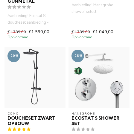
GUNMETAL
Aanbieding! Hansgrohe
shower select
Aanbieding! Ecostat S
douchesystemen
doucheset aanbieding -
.Thermostatisch inbouwdeel
gunmetal. Thermostatisch
af...
€1.590,00
€1.049,00
€1.789,00
€1.789,00
inbouwdeel ...
Op voorraad
Op voorraad
-20%
-28%
COMO
HANSGROHE
DOUCHESET ZWART
ECOSTAT S SHOWER
OPBOUW
SET