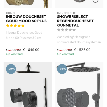
COMO
HANSGROHE
INBOUW DOUCHESET
SHOWERSELECT
GOUD MOOD 60 PLUS
REGENDOUCHESET
GUNMETAL
Inbouw Douche-set Goud
Aanbieding! Hansgrohe
Mood 60 Plus met 30 cm
showerselect douchesystemen
hoofddouche. Elegant
.Thermostatisch inbouwdeel
geborsteld me...
€1.649,00
€1.525,00
€1.990,00
€1.999,00
afb...
Op voorraad
Op voorraad
-19%
-29%