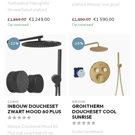
Aanbieding! Hansgrohe
plafond inbouw rose goud
ShowerSelect plafond
Mood 60 Plus met 30 cm
regendouche set goud .
douchekop...
€1.249,00
€1.590,00
€1.869,00
€1.890,00
Thermostatisc...
Op voorraad
Op voorraad
-22%
-10%
COMO
GROHE
INBOUW DOUCHESET
GROHTHERM
ZWART MOOD 60 PLUS
DOUCHESET COOL
SUNRISE
Inbouw Doucheset Mood 60
Grohe Grohtherm
Plus mat zwart met 30 cm