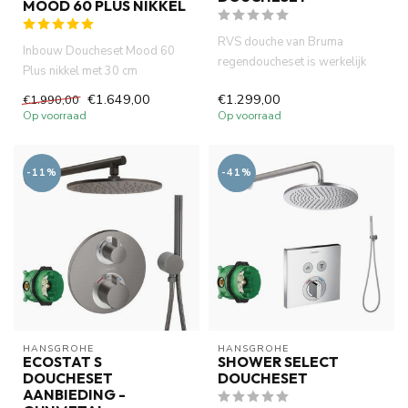
MOOD 60 PLUS NIKKEL
RVS douche van Bruma
Inbouw Doucheset Mood 60
regendoucheset is werkelijk
Plus nikkel met 30 cm
een unieke mixer die gebruik
hoofddouche, geborsteld PVD
€1.649,00
€1.299,00
€1.990,00
ma...
met i...
Op voorraad
Op voorraad
-11%
-41%
HANSGROHE
HANSGROHE
ECOSTAT S
SHOWER SELECT
DOUCHESET
DOUCHESET
AANBIEDING -