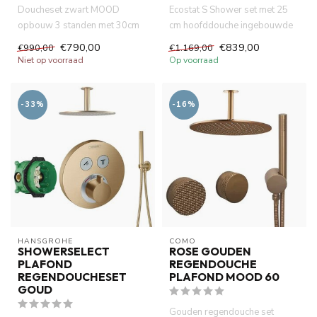
Doucheset zwart MOOD
Ecostat S Shower set met 25
opbouw 3 standen met 30cm
cm hoofddouche ingebouwde
hoofddouche. Thermostatische
thermostatische douchemeng...
€790,00
€839,00
€990,00
€1.169,00
douc...
Niet op voorraad
Op voorraad
-33%
-16%
HANSGROHE
COMO
SHOWERSELECT
ROSE GOUDEN
PLAFOND
REGENDOUCHE
REGENDOUCHESET
PLAFOND MOOD 60
GOUD
Gouden regendouche set