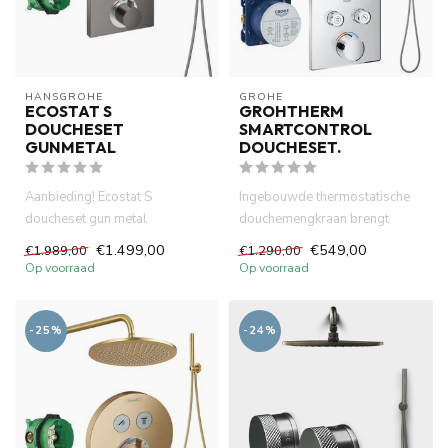
HANSGROHE
GROHE
ECOSTAT S
GROHTHERM
DOUCHESET
SMARTCONTROL
GUNMETAL
DOUCHESET.
Aanbieding! Ecostat S
Ingebouwde thermostatische
doucheset gun metal
douchemengkraan brengt
geborsteld .Thermostatisch
kwaliteit en stijl in uw badka...
€1.499,00
€549,00
€1.989,00
€1.290,00
inbouwdeel ...
Op voorraad
Op voorraad
-25%
-24%