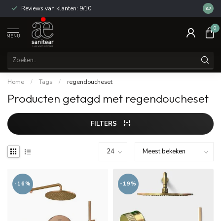
Reviews van klanten: 9/10
14 dag
8.7
0
MENU
Home
/
Tags
/
regendoucheset
Producten getagd met regendoucheset
FILTERS
-16%
-19%