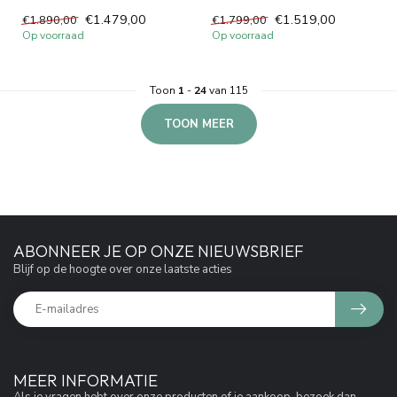
30cm hoofddouche ingebouw...
ingebou...
€1.479,00
€1.519,00
€1.890,00
€1.799,00
Op voorraad
Op voorraad
Toon
1
-
24
van 115
TOON MEER
ABONNEER JE OP ONZE NIEUWSBRIEF
Blijf op de hoogte over onze laatste acties
MEER INFORMATIE