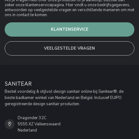
Als je vragen hebt over onze producten of je aankoop, bezoek dan
zeker onze klantenservicepagina. Hier vindt u onze bedrijfsgegevens,
antwoorden op veelgestelde vragen en verschillende manieren om met
ons in contact te komen.
KLANTENSERVICE
VEELGESTELDE VRAGEN
SANITEAR
Bestel voordelig & stijlvol design sanitair online bij Sanitear®, de
beste badkamer winkel van Nederland en België. Inclusief EUIPO
geregistreerde design sanitair producten.
Dragonder 32C
5555 XZ Valkenswaard
Nederland