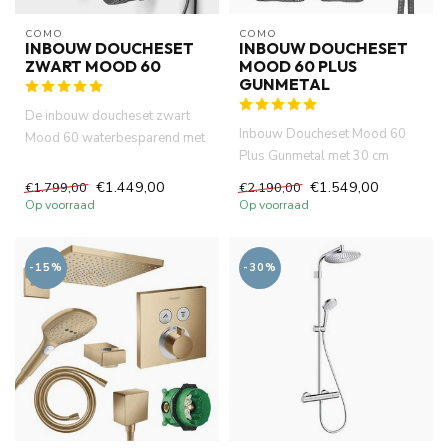
COMO
COMO
INBOUW DOUCHESET
INBOUW DOUCHESET
ZWART MOOD 60
MOOD 60 PLUS
GUNMETAL
De inbouw doucheset zwart
Inbouw Doucheset Mood 60
Mood 60 waterbesparend met
Plus Gunmetal met 30 cm
30 cm diameter hoofddouche ...
waterbesparende douchekop.
€1.449,00
€1.549,00
€1.799,00
€2.190,00
inge...
Op voorraad
Op voorraad
-15%
-30%