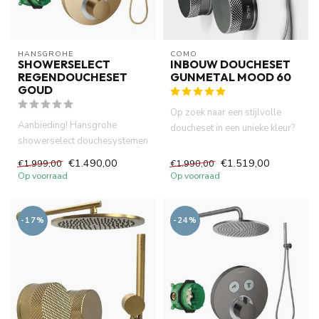
HANSGROHE
COMO
SHOWERSELECT
INBOUW DOUCHESET
REGENDOUCHESET
GUNMETAL MOOD 60
GOUD
Op zoek naar een stijlvolle
Aanbieding! Hansgrohe
doucheset in een unieke kleur?
showerselect douchesystemen
De Mood 60 Gunmetal d...
.Thermostatisch inbouwdeel
€1.490,00
€1.519,00
€1.999,00
€1.990,00
afb...
Op voorraad
Op voorraad
-17%
-24%