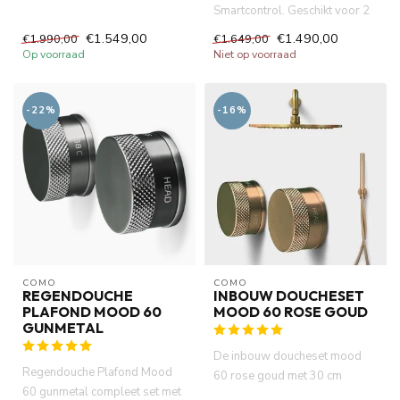
Smartcontrol. Geschikt voor 2
hoofddouche, PVD met
verbruikers. Activering van
ingebouwd...
€1.549,00
€1.490,00
€1.990,00
€1.649,00
verbru...
Op voorraad
Niet op voorraad
-22%
-16%
COMO
COMO
REGENDOUCHE
INBOUW DOUCHESET
PLAFOND MOOD 60
MOOD 60 ROSE GOUD
GUNMETAL
De inbouw doucheset mood
Regendouche Plafond Mood
60 rose goud met 30 cm
60 gunmetal compleet set met
hoofddouche compleet set