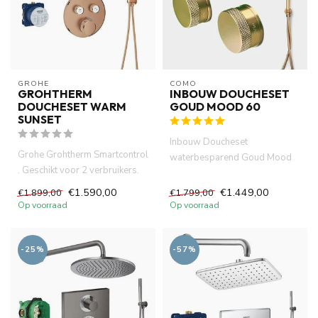
GROHE
COMO
GROHTHERM
INBOUW DOUCHESET
DOUCHESET WARM
GOUD MOOD 60
SUNSET
Inbouw Doucheset
Grohe Grohtherm Smartcontrol
waterbesparend Goud Mood
. Geschikt voor 2 verbruikers.
60 geborsteld messing PVD
Activering van verbr...
compleet set...
€1.590,00
€1.449,00
€1.899,00
€1.799,00
Op voorraad
Op voorraad
-25%
-57%