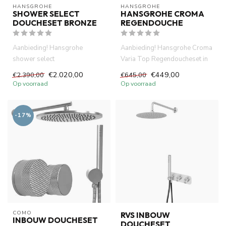
HANSGROHE
HANSGROHE
SHOWER SELECT
HANSGROHE CROMA
DOUCHESET BRONZE
REGENDOUCHE
Aanbieding! Hansgrohe
Aanbieding! Hansgrohe Croma
shower select
Varia Top Regendoucheset in
douchesystemen
chroom. Met regendouche,...
€2.020,00
€449,00
€2.390,00
€645,00
.Thermostatisch inbouwdeel
Op voorraad
Op voorraad
af...
-17%
COMO
RVS INBOUW
INBOUW DOUCHESET
DOUCHESET