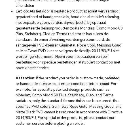
je oplossen. Wij zullen je klacht uiterlijk binnen 30 dagen
afhandelen
Let op:
Als het door u bestelde product speciaal vervaardigd,
gepatenteerd of handgemaakt is, houd dan alstublieft rekening
met bepaalde voorwaarden. Bijvoorbeeld: bij speciaal
gepatenteerde designproducten zoals Mondiaz, Como Mood 60
Plus, Steinberg, Cleo en Terma radiatoren kan alleen de
standaard chromen afwerking worden geretourneerd; de
aangegeven PVD-kleuren Gunmetal, Rose Gold, Messing Goud
en Mat Zwart PVD kunnen volgens de richtlijn 2011/83/EU niet
worden geretourneerd. Neem voor het plaatsen van een
bestelling voor speciale bestellingen alstublieft contact op met
onze klantenservice.
Attention:
If the product you order is custom-made, patented,
or handmade, please take certain conditions into account. For
example, for specially patented design products such as
Mondiaz, Como Mood 60 Plus, Steinberg, Cleo, and Terma
radiators, only the standard chrome finish can be returned; the
specified PVD colors Gunmetal, Rose Gold, Messing Goud, and
Matte Black PVD cannot be returned in accordance with Directive
2011/83/EU. For special order products, please contact our
customer service before placing an order.