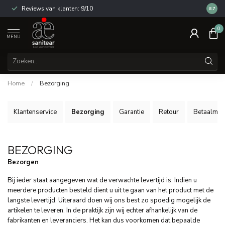
Reviews van klanten: 9/10
14 dag
8.7
0
MENU
Home
/
Bezorging
Klantenservice
Bezorging
Garantie
Retour
Betaalmet
BEZORGING
Bezorgen
Bij ieder staat aangegeven wat de verwachte levertijd is. Indien u
meerdere producten besteld dient u uit te gaan van het product met de
langste levertijd. Uiteraard doen wij ons best zo spoedig mogelijk de
artikelen te leveren. In de praktijk zijn wij echter afhankelijk van de
fabrikanten en leveranciers. Het kan dus voorkomen dat bepaalde