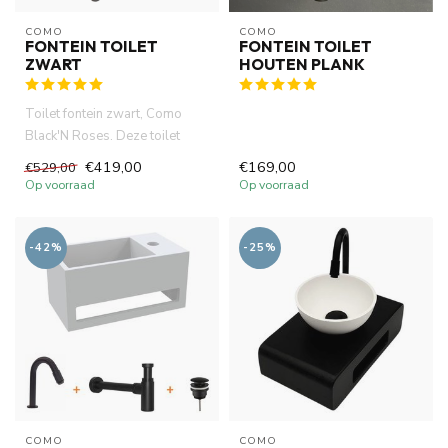
COMO
COMO
FONTEIN TOILET
FONTEIN TOILET
ZWART
HOUTEN PLANK
Toilet fontein zwart, Como
Black'N Roses. Deze toilet
waskom heeft 1ste klasse N...
€419,00
€169,00
€529,00
Op voorraad
Op voorraad
-42%
-25%
COMO
COMO