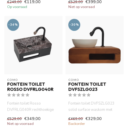
€119,00
€399,00
€249,00
€529,00
Op voorraad
Niet op voorraad
-34%
-30%
COMO
COMO
FONTEIN TOILET
FONTEIN TOILET
ROSSO DVFRLG040R
DVFSZLG023
Fontein toilet Rosso
Fontein toilet DVFSZLG023
DVFRLG040R rechthoekige
solid surface waskom met
marmer wasbak 40x20x14cm
massieve houten planchet .40
€349,00
€329,00
€529,00
€469,00
met handdo...
...
Niet op voorraad
Backorder