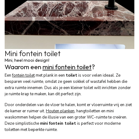
Mini fontein toilet
Mini, heel mooi
design!
Waarom een
mini fontein toilet
?
Een
fontein toilet
met plank in een
toilet
is voor velen ideaal. Ze
besparen veel ruimte, omdat ze geen sokkel of wastafel hebben die
extra ruimte innemen. Dus als je een kleiner toilet wilt inrichten zonder
je ruimte krap te maken, kan dit perfect zijn.
Door onderdelen van de vloer te halen, komt er vloerruimte vrij en ziet
de kamer er ruimer uit.
Houten planken
, hangtoiletten en mini
waskommen helpen de illusie van een groter WC-ruimte te creëren.
Deze simplistische
mini fontein toilet
is perfect voor moderne
toiletten met beperkte ruimte.