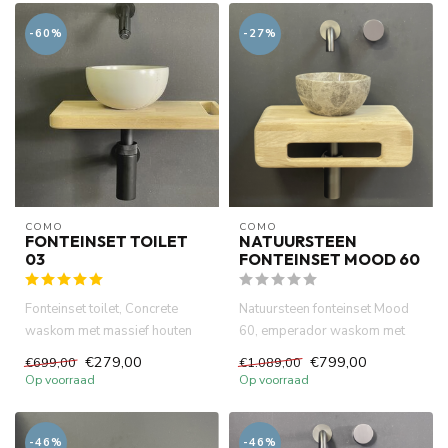
-60%
-27%
COMO
COMO
FONTEINSET TOILET
NATUURSTEEN
03
FONTEINSET MOOD 60
Fonteinset toilet, Concrete
Natuursteen fonteinset Mood
waskom met massief houten
60, emperador waskom met
blad 40 x 24 cm met handdo...
eiken hout plank . Incl. gu...
€279,00
€799,00
€699,00
€1.089,00
Op voorraad
Op voorraad
-46%
-46%