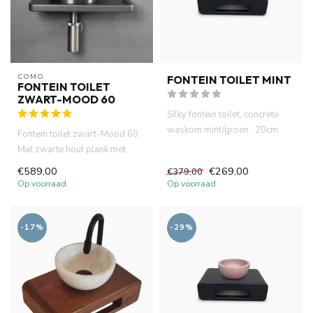
COMO
FONTEIN TOILET MINT
FONTEIN TOILET
ZWART-MOOD 60
Silky fontein toilet, concrete
waskom mint/groen , 20cm
Fontein toilet zwart-Mood 60.
doorsnee. 40x22x18cm han...
Mat zwarte hout plank met
handdoekhouder 44x22x2.7...
€589,00
€269,00
€379,00
Op voorraad
Op voorraad
-17%
-29%