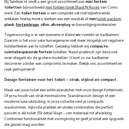
Bij Sanitear.nl vindt u een groot assortiment aan
mini fontein
toiletten
bijvoorbeeld
mini fontein toilet Black'N Roses
van Como
merk. Een
toilet
fontein
is een complete set met bijbehorende
artikelen, hierbij moet u denken aan een wasbak of
mini
toilet waskom
,
plank
,
fonteinkraan
,
sifon,
afvoerplug
en bevestigingsmaterialen.
Tegenwoordig is er een toename in kleine
wc
ruimtes en badkamers.
Daarom is het voor vele huiseigenaren niet meer mogelijk om reguliere
toiletartikelen aan te schaffen. Gelukkig hebben wij
compacte
,
ruimtebesparende
fontein
toiletten. Naast praktisch zijn deze ook
even elegant als de grotere modellen. U kunt zo uw badkamer
decoreren zonder een compromis te maken. Bekijk ons assortiment en
raak geïnspireerd!
Design fonteinen voor het toilet – strak, stijlvol en compact
Maak van jouw toilet een echte eyecatcher met onze design fonteinsets.
Of je nu houdt van strak minimalisme, Scandinavisch design of een
moderne luxe uitstraling: in onze collectie vind je compacte
waskommen, stijlvolle planken en unieke combinaties die perfect
passen in elk toilet. Elk detail klopt – van materiaal tot afwerking.
Combineer functionaliteit met vormgeving en geef je toilet een upgrade
die gezien mag worden.