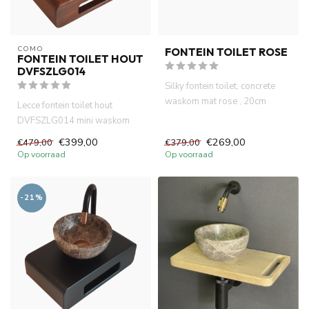
COMO
FONTEIN TOILET ROSE
FONTEIN TOILET HOUT
DVFSZLG014
Silky fontein toilet, concrete
waskom mat rose , 20cm
Lecce fontein toilet hout
doorsnee. 40x22x18cm
DVFSZLG014 mini waskom
handg...
met planchet. Marmer waskom
€399,00
€269,00
€479,00
€379,00
20 ...
Op voorraad
Op voorraad
-21%