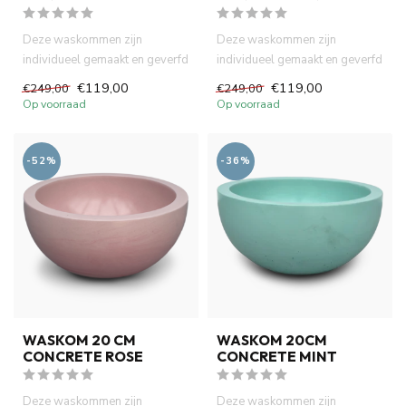
Deze waskommen zijn
Deze waskommen zijn
individueel gemaakt en geverfd
individueel gemaakt en geverfd
met natuurlijke verf. Dit zor...
met natuurlijke verf. Dit zor...
€119,00
€119,00
€249,00
€249,00
Op voorraad
Op voorraad
-52%
-36%
WASKOM 20 CM
WASKOM 20CM
CONCRETE ROSE
CONCRETE MINT
Deze waskommen zijn
Deze waskommen zijn