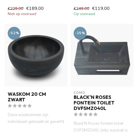
doorsnee, ø 20 cm. Deze k...
€189,00
€119,00
€229,00
€249,00
Niet op voorraad
Op voorraad
-52%
-25%
COMO
WASKOM 20 CM
BLACK'N ROSES
ZWART
FONTEIN TOILET
DVFSMZ040L
Deze waskommen zijn
individueel gemaakt en geverfd
Black'N Roses fontein toilet
met natuurlijke verf. Dit zor...
DVFSMZ040L links wasbak is
geproduceerd met 1.klas ...