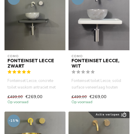
COMO
COMO
FONTEINSET LECCE
FONTEINSET LECCE,
ZWART
WIT
Fonteinset Lecce, concrete
Fonteinset toilet Lecce, solid
toilet waskom antraciet met
surface veneerlaag houten
plank. Excl. sifon, afvoe...
plank met mini beton ko...
€269,00
€269,00
€499,00
€499,00
Op voorraad
Op voorraad
Actie verlopen
-15%