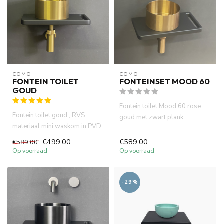
COMO
COMO
FONTEIN TOILET
FONTEINSET MOOD 60
GOUD
Fontein toilet Mood 60 rose
Fontein toilet goud , RVS
goud met zwart plank
materiaal mini waskom in PVD
42x22x2.7, mini waskom in
messing goud 21x10cm . Zw...
PVD ...
€499,00
€589,00
€589,00
Op voorraad
Op voorraad
-29%