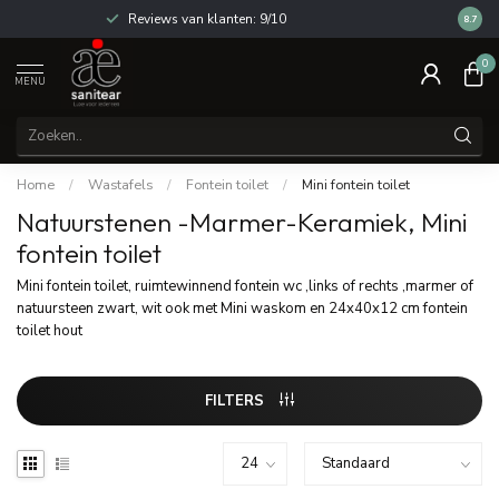
Reviews van klanten: 9/10
14 dag
8.7
0
MENU
Home
/
Wastafels
/
Fontein toilet
/
Mini fontein toilet
Natuurstenen -Marmer-Keramiek, Mini
fontein toilet
Mini fontein toilet, ruimtewinnend fontein wc ,links of rechts ,marmer of
natuursteen zwart, wit ook met Mini waskom en 24x40x12 cm fontein
toilet hout
FILTERS