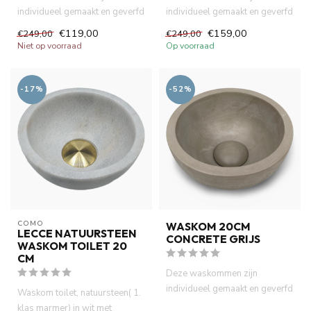
individueel gemaakt en geverfd
individueel gemaakt en geverfd
met natuurlijke verf. Dit zor...
met natuurlijke verf. Dit zor...
€119,00
€159,00
€249,00
€249,00
Niet op voorraad
Op voorraad
-17%
-52%
COMO
WASKOM 20CM
LECCE NATUURSTEEN
CONCRETE GRIJS
WASKOM TOILET 20
CM
Deze waskommen zijn
individueel gemaakt en geverfd
Waskom toilet, natuursteen( 1.
met natuurlijke verf. Dit zor...
klas marmer) in wit met