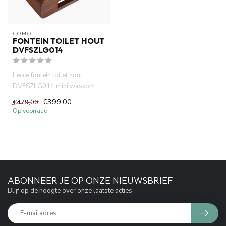
COMO
FONTEIN TOILET HOUT
DVFSZLG014
Lecce fontein toilet hout
DVFSZLG014 mini waskom
met planchet. Marmer waskom
€399,00
€479,00
20 ...
Op voorraad
ABONNEER JE OP ONZE NIEUWSBRIEF
Blijf op de hoogte over onze laatste acties