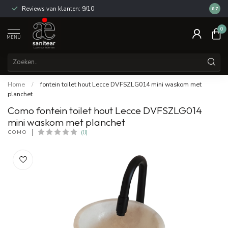
Reviews van klanten: 9/10
14 dag
8.7
0
MENU
Home
/
fontein toilet hout Lecce DVFSZLG014 mini waskom met
planchet
Como fontein toilet hout Lecce DVFSZLG014
mini waskom met planchet
COMO
(0)