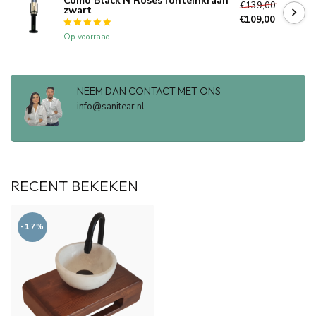
Como Black'N Roses fonteinkraan
€139,00
zwart
€109,00
Op voorraad
NEEM DAN CONTACT MET ONS
info@sanitear.nl
RECENT BEKEKEN
-17%