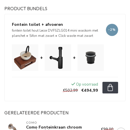
PRODUCT BUNDELS
Fontein toilet + afvoeren
-2%
fontein toilet hout Lecce DVFSZLG014 mini waskom met
planchet
+
Sifon mat zwart
+
Click waste mat zwart
+
+
Op voorraad
€494,99
€502,99
GERELATEERDE PRODUCTEN
COMO
Como Fonteinkraan chroom
€99,00