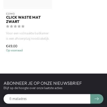
COMO
CLICK WASTE MAT
ZWART
Voor een volmaakte badkamer
is een afvoerplug noodzakelijk.
Uw afvoer wordt zo b...
€49,00
Op voorraad
ABONNEER JE OP ONZE NIEUWSBRIEF
Blijf op de hoogte over onze laatste acties