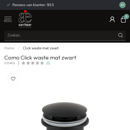
Reviews van klanten: 9/10
14 dag
8.7
0
MENU
Home
/
Click waste mat zwart
Como Click waste mat zwart
COMO
(0)