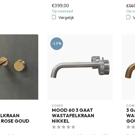
t van voll...
afbouwdeel met inbouwdeel....
van 
€399,00
€56
Op voorraad
Op v
Vergelijk
V
-13%
COMO
COM
MOOD 60 3 GAAT
3 G
LKRAAN
WASTAFELKRAAN
WA
 ROSE GOUD
NIKKEL
GO