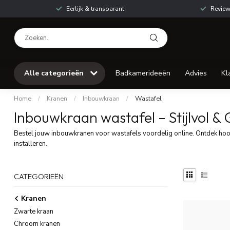
Eerlijk & transparant
Review
Alle categorieën
Badkamerideeën
Advies
Kl
Home
/
Kranen
/
Inbouwkraan
/
Wastafel
Inbouwkraan wastafel – Stijlvol & 
Bestel jouw inbouwkranen voor wastafels voordelig online. Ontdek ho
installeren.
CATEGORIEËN
Kranen
Zwarte kraan
Chroom kranen