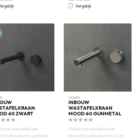
ergelijk
Vergelijk
%
O
COMO
BOUW
INBOUW
STAFELKRAAN
WASTAFELKRAAN
OD 60 ZWART
MOOD 60 GUNMETAL
nbouw wastafelkraan
De Inbouw wastafelkraan
 60 mat zwart is gemaakt
Mood 60 gunmetal met 21 cm