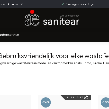
s van klanten: 9/10
14 dagen bedenktijd
antenservice
Gebruiksvriendelijk voor elke wastafe
ogwaardige wastafelkraan modellen van topmerken zoals Como, Grohe, Hans
21
:
14
:
10
:
35
-24%
-19