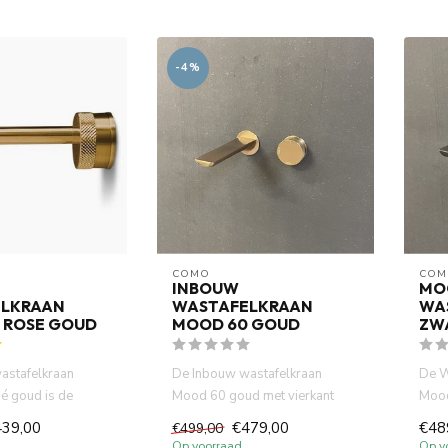
-4%
COMO
COM
INBOUW
MO
LKRAAN
WASTAFELKRAAN
WA
 ROSE GOUD
MOOD 60 GOUD
ZW
astafelkraan
De Inbouw wastafelkraan
De W
é goud is de
Mood 60 goud met vierkant
Mood
ze voor een
uitloop is gemaakt van volledi...
vierk
439,00
€479,00
€48
€499,00
gemaa
Op voorraad
Op v