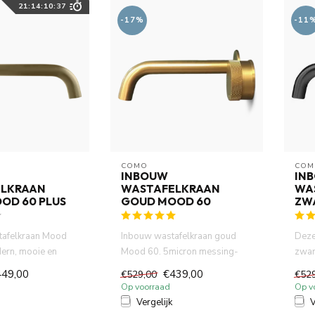
21
:
14
:
10
:
35
-17%
-11
COMO
COM
INBOUW
IN
LKRAAN
WASTAFELKRAAN
WA
OD 60 PLUS
GOUD MOOD 60
ZW
afelkraan Mood
Inbouw wastafelkraan goud
Deze
ern, mooie en
Mood 60. 5micron messing-
zwar
ende inbouw
goud PVD (certifieerde). DZR ...
gele
449,00
€439,00
€529,00
€52
Perf..
Op voorraad
Op v
Vergelijk
V