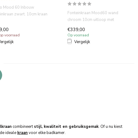
o Mood 60 Inbouw
Fonteinkraan Mood60 wand
einkraan zwart. 10cm kraan
chroom 10cm uitloop met
op, inclusieve inbouwdee...
inbouwdeel wastafel is
9,00
€339,00
gemaakt ...
 op voorraad
Op voorraad
ergelijk
Vergelijk
lkraan
combineert
stijl, kwaliteit en gebruiksgemak
. Of u nu kiest
 de ideale
kraan
voor elke badkamer.