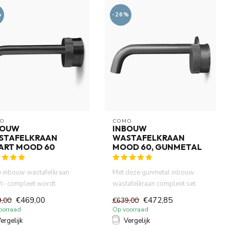
%
-26%
O
COMO
BOUW
INBOUW
STAFELKRAAN
WASTAFELKRAAN
ART MOOD 60
MOOD 60, GUNMETAL
 inbouw wastafelkraan
Met deze gunmetal inbouw
t- compleet wordt
wastafelkraan compleet set
verd als volledige set.
kies je voor een stijlvolle ...
€469,00
€472,85
9,00
€639,00
.
oorraad
Op voorraad
ergelijk
Vergelijk