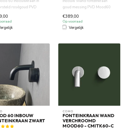
ood 60 inbouwkraan in
Inbouw Wand fonteinkraan
rsteld roségoud PVD
goud messing PVD Mood60
ineert strak design met
met 10cm of 15 cm uitloop
9,00
€389,00
gebog...
oorraad
Op voorraad
ergelijk
Vergelijk
O
COMO
OD 60 INBOUW
FONTEINKRAAN WAND
NTEINKRAAN ZWART
VERCHROOMD
MOOD60 - CMITK60-C