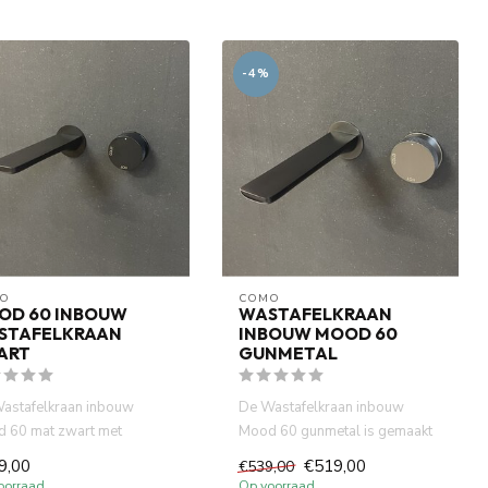
-4%
O
COMO
OD 60 INBOUW
WASTAFELKRAAN
STAFELKRAAN
INBOUW MOOD 60
ART
GUNMETAL
astafelkraan inbouw
De Wastafelkraan inbouw
 60 mat zwart met
Mood 60 gunmetal is gemaakt
ant 20 cm uitloop is
van volledig DZR messing. W...
9,00
€519,00
€539,00
kt ...
oorraad
Op voorraad