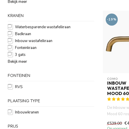
Bekijk meer
KRANEN
-19%
Waterbesparende wastafelkraan
Badkraan
Inbouw wastafelkraan
Fonteinkraan
3 gats
Bekijk meer
FONTEINEN
COMO
INBOUW
RVS
WASTAFE
MOOD 60
PLAATSING TYPE
De Inbouw w
Inbouwkranen
Mood 60 ros
perfecte keu
€
€539,00
PRIJS
stijlvol...
Op voorraad