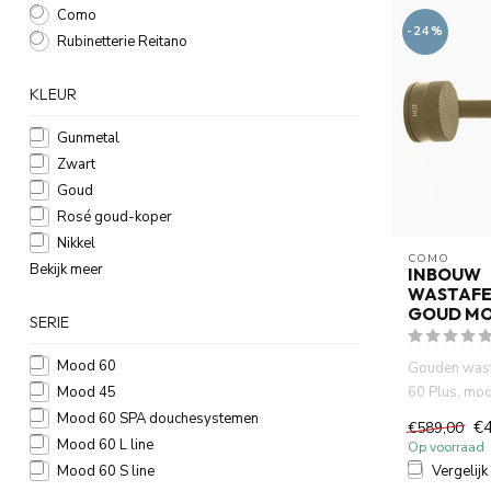
Como
-24%
Rubinetterie Reitano
KLEUR
Gunmetal
Zwart
Goud
Rosé goud-koper
Nikkel
COMO
Bekijk meer
INBOUW
WASTAFE
GOUD MO
SERIE
Mood 60
Gouden wast
Mood 45
60 Plus, mod
waterbespar
Mood 60 SPA douchesystemen
€
€589,00
kraan...
Mood 60 L line
Op voorraad
Mood 60 S line
Vergelijk