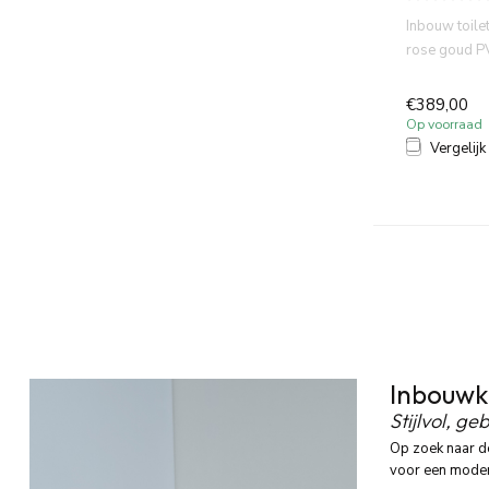
Inbouw toil
rose goud P
volledig DZR
€389,00
Op voorraad
Vergelijk
Inbouwkr
Stijlvol, ge
Op zoek naar d
voor een modern