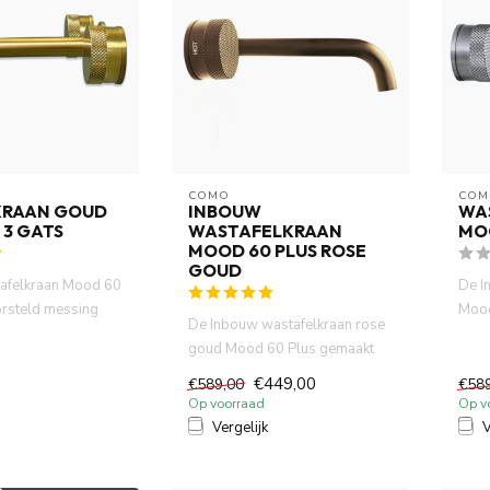
COMO
COM
KRAAN GOUD
INBOUW
WA
 3 GATS
WASTAFELKRAAN
MO
MOOD 60 PLUS ROSE
GOUD
afelkraan Mood 60
De I
orsteld messing
Mood
De Inbouw wastafelkraan rose
gemaakt van ...
van 
goud Mood 60 Plus gemaakt
van volledig DZR messing....
€449,00
€589,00
€58
Op voorraad
Op v
Vergelijk
V