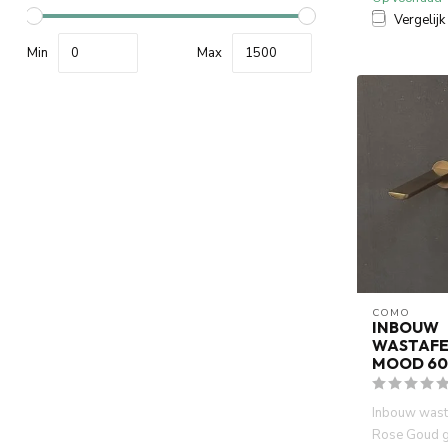
Vergelijk
Min
Max
COMO
INBOUW
WASTAFE
MOOD 60
Inbouw wast
Rose Goud g