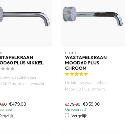
O
COMO
STAFELKRAAN
WASTAFELKRAAN
OD60 PLUS NIKKEL
MOOD60 PLUS
CHROOM
nbouw wastafelkraan
De Inbouw wastafelkraan
 60 Plus, nikkel, gemaakt
Mood 60 Plus, chroom,
volledig DZR messing. ...
gemaakt van volledig DZR
messing. ...
€479,00
€359,00
9,00
€479,00
oorraad
Op voorraad
ergelijk
Vergelijk