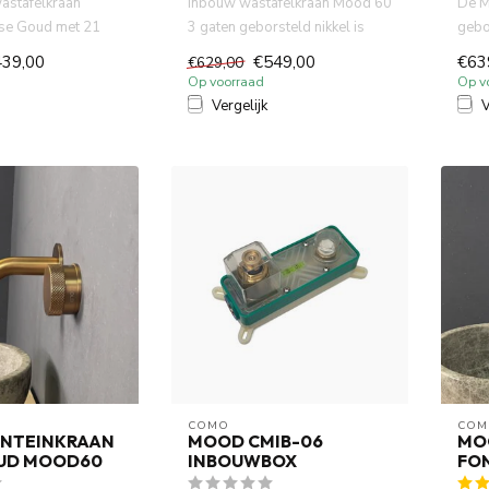
astafelkraan
Inbouw wastafelkraan Mood 60
De M
se Goud met 21
3 gaten geborsteld nikkel is
gebo
s gemaakt van
gemaakt van volledig D...
comb
439,00
€549,00
€63
€629,00
du...
Op voorraad
Op v
Vergelijk
V
COMO
COM
NTEINKRAAN
MOOD CMIB-06
MO
UD MOOD60
INBOUWBOX
FO