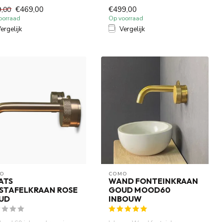
volledig DZR messing. ...
uitloop is gemaakt van volled...
€469,00
€499,00
9,00
oorraad
Op voorraad
ergelijk
Vergelijk
O
COMO
ATS
WAND FONTEINKRAAN
STAFELKRAAN ROSE
GOUD MOOD60
UD
INBOUW