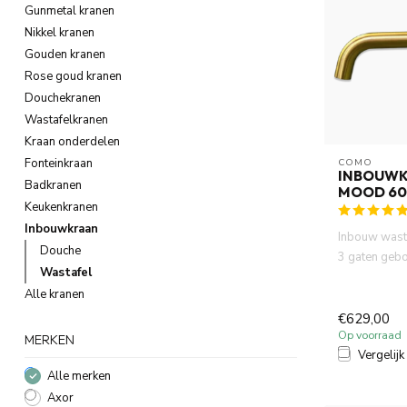
Gunmetal kranen
Nikkel kranen
Gouden kranen
Rose goud kranen
Douchekranen
Wastafelkranen
Kraan onderdelen
Fonteinkraan
COMO
INBOUW
Badkranen
MOOD 60
Keukenkranen
Inbouwkraan
Inbouw wast
Douche
3 gaten geb
Wastafel
goud PVD is 
Alle kranen
€629,00
Op voorraad
MERKEN
Vergelijk
Alle merken
Axor