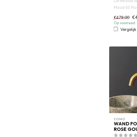
De Inbouw w
Mood 60 Ro
cm uitloop i
€
€479,00
volle...
Op voorraad
Vergelijk
COMO
WAND FO
ROSE GO