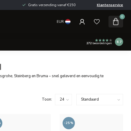
Gratis verzending vanaf €150
Klantenservice
0
EUR
8.7
272
beoordelingen
l
grohe, Steinberg en Bruma – snel geleverd en eenvoudig te
Toon:
%
-25%