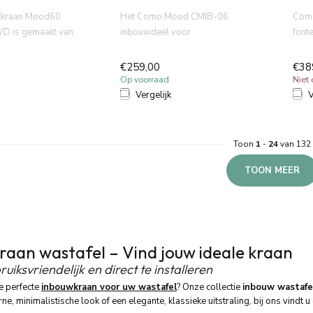
etkraan Mood60
Het Como Mood CMIB-06
Com
VD is gemaakt van
inbouwdeel voor
font
 messing. Wat...
wastafelkranen biedt de
uitlo
perfecte oplossing...
€259,00
€38
Op voorraad
Niet
Vergelijk
V
Toon
1
-
24
van 132
TOON MEER
aan wastafel – Vind jouw ideale kraan
bruiksvriendelijk en direct te installeren
e perfecte
inbouwkraan voor uw wastafel
? Onze collectie
inbouw wastafe
e, minimalistische look of een elegante, klassieke uitstraling, bij ons vindt u