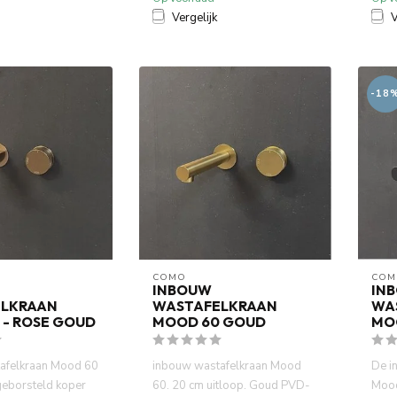
Vergelijk
V
-18
COMO
COM
INBOUW
IN
LKRAAN
WASTAFELKRAAN
WA
 - ROSE GOUD
MOOD 60 GOUD
MO
afelkraan Mood 60
inbouw wastafelkraan Mood
De i
eborsteld koper
60. 20 cm uitloop. Goud PVD-
Mood