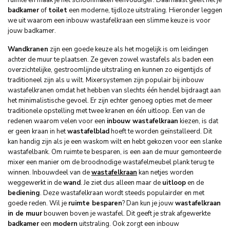
badkamer
of
toilet
een moderne, tijdloze uitstraling. Hieronder leggen
we uit waarom een inbouw wastafelkraan een slimme keuze is voor
jouw badkamer.
Wandkranen
zijn een goede keuze als het mogelijk is om leidingen
achter de muur te plaatsen. Ze geven zowel wastafels als baden een
overzichtelijke, gestroomlijnde uitstraling en kunnen zo eigentijds of
traditioneel zijn als u wilt. Mixersystemen zijn populair bij inbouw
wastafelkranen omdat het hebben van slechts één hendel bijdraagt ​​aan
het minimalistische gevoel. Er zijn echter genoeg opties met de meer
traditionele opstelling met twee kranen en één uitloop. Een van de
redenen waarom velen voor een
inbouw wastafelkraan
kiezen, is dat
er geen kraan in het
wastafelblad
hoeft te worden geïnstalleerd. Dit
kan handig zijn als je een waskom wilt en hebt gekozen voor een slanke
wastafelbank. Om ruimte te besparen, is een aan de muur gemonteerde
mixer een manier om de broodnodige wastafelmeubel plank terug te
winnen. Inbouwdeel van de
wastafelkraan
kan netjes worden
weggewerkt in de
wand
. Je ziet dus alleen maar de
uitloop
en de
bediening
. Deze wastafelkraan wordt steeds populairder en met
goede reden. Wil je
ruimte besparen
? Dan kun je jouw
wastafelkraan
in de muur
bouwen boven je wastafel. Dit geeft je strak afgewerkte
badkamer
een
modern
uitstraling. Ook zorgt een inbouw