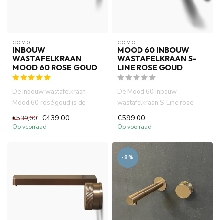
COMO
COMO
INBOUW
MOOD 60 INBOUW
WASTAFELKRAAN
WASTAFELKRAAN S-
MOOD 60 ROSE GOUD
LINE ROSE GOUD
De Inbouw wastafelkraan
De Mood 60 inbouw
Mood 60 rosé goud is de
wastafelkraan S-Line rose
perfecte keuze voor een
goud, gemaakt van volledig
€439,00
€599,00
€539,00
stijlvol...
DZR messi...
Op voorraad
Op voorraad
-8%