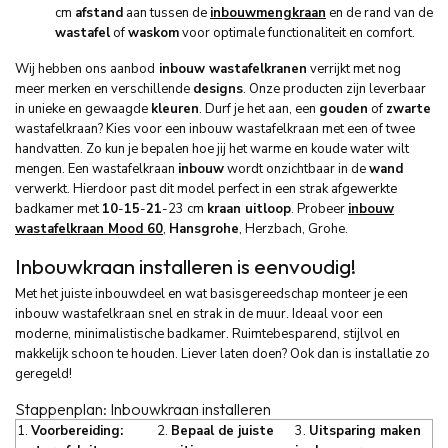
cm
afstand
aan tussen de
inbouwmengkraan
en de rand van de
wastafel
of
waskom
voor optimale functionaliteit en comfort.
Wij hebben ons aanbod
inbouw wastafelkranen
verrijkt met nog
meer merken en verschillende
designs
. Onze producten zijn leverbaar
in unieke en gewaagde
kleuren
. Durf je het aan, een
gouden
of
zwarte
wastafelkraan? Kies voor een inbouw wastafelkraan met een of twee
handvatten. Zo kun je bepalen hoe jij het warme en koude water wilt
mengen. Een wastafelkraan
inbouw
wordt onzichtbaar in de
wand
verwerkt. Hierdoor past dit model perfect in een strak afgewerkte
badkamer met
10
-
15
-
21
-23 cm
kraan uitloop
. Probeer
inbouw
wastafelkraan Mood 60
,
Hansgrohe
, Herzbach, Grohe.
Inbouwkraan installeren is eenvoudig!
Met het juiste inbouwdeel en wat basisgereedschap monteer je een
inbouw wastafelkraan snel en strak in de muur. Ideaal voor een
moderne, minimalistische badkamer. Ruimtebesparend, stijlvol en
makkelijk schoon te houden. Liever laten doen? Ook dan is installatie zo
geregeld!
Stappenplan: Inbouwkraan installeren
1.
Voorbereiding:
2.
Bepaal de juiste
3.
Uitsparing maken