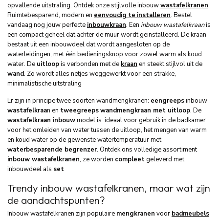
opvallende uitstraling. Ontdek onze stijlvolle inbouw
wastafelkranen
.
Ruimtebesparend, modern en
eenvoudig
te
installeren
. Bestel
vandaag nog jouw perfecte
inbouwkraan
. Een
inbouw wastafelkraan
is
een compact geheel dat achter de muur wordt geïnstalleerd. De kraan
bestaat uit een inbouwdeel dat wordt aangesloten op de
waterleidingen, met één bedieningsknop voor zowel warm als koud
water. De
uitloop
is verbonden met de
kraan
en steekt stijlvol uit de
wand
. Zo wordt alles netjes weggewerkt voor een strakke,
minimalistische uitstraling
Er zijn in principe twee soorten wandmengkranen:
eengreeps
inbouw
wastafelkraa
n en
tweegreeps
wandmengkraan met uitloop
. De
wastafelkraan inbouw
model is ideaal voor gebruik in de badkamer
voor het omleiden van water tussen de uitloop, het mengen van warm
en koud water op de gewenste watertemperatuur met
waterbesparende begrenzer
. Ontdek ons volledige assortiment
inbouw wastafelkranen
, ze worden
compleet
geleverd met
inbouwdeel als
set
Trendy inbouw wastafelkranen, maar wat zijn
de aandachtspunten?
Inbouw wastafelkranen zijn populaire
mengkranen
voor
badmeubels