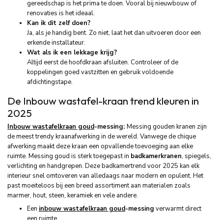
gereedschap is het prima te doen. Vooral bij nieuwbouw of
renovaties is het ideaal.
Kan ik dit zelf doen?
Ja, als je handig bent. Zo niet, laat het dan uitvoeren door een
erkende installateur.
Wat als ik een lekkage krijg?
Altijd eerst de hoofdkraan afsluiten. Controleer of de
koppelingen goed vastzitten en gebruik voldoende
afdichtingstape.
De Inbouw wastafel-kraan trend
kleuren in
2025
Inbouw wastafelkraan goud
-messing:
Messing gouden kranen zijn
de meest trendy kraanafwerking in de wereld. Vanwege de chique
afwerking maakt deze kraan een opvallende toevoeging aan elke
ruimte. Messing goud is sterk toegepast in
badkamerkranen
, spiegels,
verlichting en handgrepen. Deze badkamertrend voor 2025 kan elk
interieur snel omtoveren van alledaags naar modern en opulent. Het
past moeiteloos bij een breed assortiment aan materialen zoals
marmer, hout, steen, keramiek en vele andere.
Een
inbouw wastafelkraan goud
-messing
verwarmt direct
een ruimte