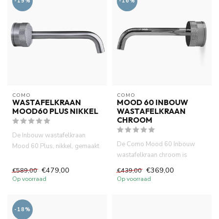
-19%
-16%
COMO
COMO
WASTAFELKRAAN
MOOD 60 INBOUW
MOOD60 PLUS NIKKEL
WASTAFELKRAAN
CHROOM
De Inbouw wastafelkraan
De Como Mood 60 Inbouw
Mood 60 Plus, nikkel, gemaakt
wastafelkraan chroom is
van volledig DZR messing. ...
gemaakt van volledig DZR
€479,00
€369,00
€589,00
€439,00
messing....
Op voorraad
Op voorraad
-18%