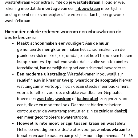
wastafelkraan voor extra ruimte op je
wastafelkraan
. Houd er wel
rekening mee dat de
montage
van een
inbouwkraan
meer tijd in
beslag neemt en iets moeilijker uit te voeren is dan bij een gewone
wastafelkraan.
Hieronder enkele redenen waarom een inbouwkraan de
beste keuze is:
Maakt schoonmaken eenvoudiger:
Aan de
muur
gemonteerde
mengkranen
maken het schoonmaken van de
plank
een stuk makkelijker, omdat je niet hoeft te poetsen tussen
krappe ruimtes. Opspattend water dat in zulke smalle ruimtes
terechtkomt, kan namelijk de groei van schimmel bevorderen.
Een moderne uitstraling:
Wastafelkranen inbouwstijl zijn
relatief nieuw in
kraanontwer
p, waardoor de acceptatie hiervan
wat langzamer verloopt. Toch kiezen steeds meer badkamers,
vooral toiletten, voor deze strakke wandkranen. Geplaatst
boven een
wastafel
,
waskom
of
badmeubel
, zorgen ze voor
een tijdloze en moderne look. Daarnaast bieden ze betere
controle over de watertemperatuur en zijn ze zuiniger dankzij
een meer gecontroleerde waterstroom.
Hoeveel ruimte moet er zijn tussen kraan en wastafel?:
Het is eenvoudig om de ideale plek voor jouw
inbouwkraan
te
bepalen en aan te passen aan je stijl. Houd altijd minimaal 10-15