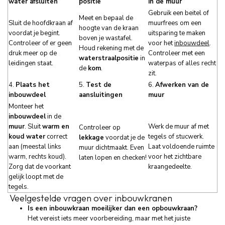
water afsluiten
positie
in de muur
Gebruik een beitel of
Meet en bepaal de
Sluit de hoofdkraan af
muurfrees om een
hoogte van de kraan
voordat je begint.
uitsparing te maken
boven je wastafel.
Controleer of er geen
voor het
inbouwdeel
.
Houd rekening met de
druk meer op de
Controleer met een
waterstraalpositie
in
leidingen staat.
waterpas of alles recht
de
kom
.
zit.
4.
Plaats het
5.
Test de
6.
Afwerken van de
inbouwdeel
aansluitingen
muur
Monteer het
inbouwdeel
in de
muur
. Sluit
warm en
Werk de muur af met
Controleer op
koud water
correct
tegels of stucwerk.
lekkage
voordat je de
aan (meestal links
Laat voldoende ruimte
muur dichtmaakt. Even
warm, rechts koud).
voor het zichtbare
laten lopen en checken!
Zorg dat de voorkant
kraangedeelte.
gelijk loopt met de
tegels.
Veelgestelde vragen over inbouwkranen
Is een inbouwkraan moeilijker dan een opbouwkraan?
Het vereist iets meer voorbereiding, maar met het juiste