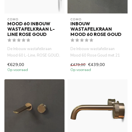
COMO
COMO
MOOD 60 INBOUW
INBOUW
WASTAFELKRAAN L-
WASTAFELKRAAN
LINE ROSE GOUD
MOOD 60 ROSE GOUD
De Inbouw wastafelkraan
De Inbouw wastafelkraan
Mood 60 L-Line, ROSE GOUD,
Mood 60 Rose Goud met 21
gemaakt van volledig DZR
cm uitloop is gemaakt van
€629,00
€439,00
€479,00
mess...
volle...
Op voorraad
Op voorraad