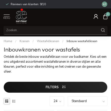
Reviews van klanten: 9/10
14 dag
8.7
0
MENU
Home
/
Kranen
/
Wastafelkranen
/
Inbouw wastafelkraan
Inbouwkranen voor wastafels
Ontdek de beste inbouw wastafelkraan voor uw badkamer. Kies uit een
ons uitgebreid assortiment wastafelkranen in diverse stijlen en alle
kleuren, perfect voor elke inrichting en het creëren van de gewenste
sfeer.
FILTERS