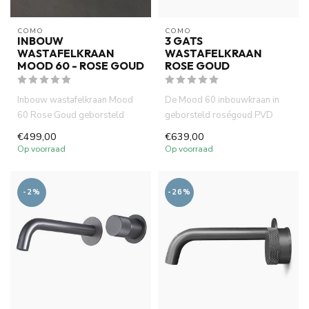
COMO
COMO
INBOUW
3 GATS
WASTAFELKRAAN
WASTAFELKRAAN
MOOD 60 - ROSE GOUD
ROSE GOUD
Inbouw wastafelkraan Mood
De Mood 60 inbouwkraan in
60 Rose Goud geborsteld
geborsteld roségoud PVD
koper PVD is gemaakt van
combineert strak design met
€499,00
€639,00
voll...
du...
Op voorraad
Op voorraad
-2%
-26%