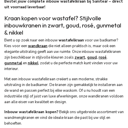
Bestel jouw complete inbouw wastafelkraan bij Sanitear – direct
uit voorraad leverbaar!
Kraan kopen voor wastafel? Stijlvolle
inbouwkranen in zwart, goud, rosé, gunmetal
& nikkel
Bent u op zoek naar een inbouw
wastafelkraan
voor uw badkamer?
Kies voor een
wandkraan
die niet alleen praktisch is, maar ook een
elegante uitstraling geeft aan uw ruimte. Onze inbouw wastafelkranen
zijn beschikbaar in stijlvolle kleuren zoals
zwart
,
goud
,
rosé
,
gunmetal
en
nikkel
, zodat u de perfecte match kunt vinden voor uw
interieur.
Met een inbouw wastafelkraan creëert u een moderne, strakke
uitstraling in de badkamer. De kranen zijn gemakkelijk te installeren aan
de wand en passen perfect bij elke waskom. Of u nu houdt van een
industriële stijl of juist van luxe afwerkingen, onze wandkranen voldoen
aan alle eisen van kwaliteit en design.
Inbouw wastafelkraan kopen?
Bekijk ons uitgebreide assortiment van
wandmengkranen en vind de ideale kraan die past bij uw stijl en
behoeften.