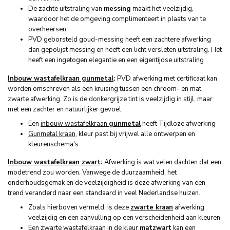
De zachte uitstraling van
messing
maakt het veelzijdig,
waardoor het de omgeving complimenteert in plaats van te
overheersen
PVD geborsteld goud-messing heeft een zachtere afwerking
dan gepolijst messing en heeft een licht versleten uitstraling. Het
heeft een ingetogen elegantie en een eigentijdse uitstraling
Inbouw wastafelkraan gunmetal
:
PVD afwerking met certificaat kan
worden omschreven als een kruising tussen een chroom- en mat
zwarte afwerking. Zo is de donkergrijze tint is veelzijdig in stijl, maar
met een zachter en natuurlijker gevoel.
Een
inbouw wastafelkraan
gunmetal
heeft Tijdloze afwerking
Gunmetal kraan
, kleur past bij vrijwel alle ontwerpen en
kleurenschema's
Inbouw wastafelkraan zwart
:
Afwerking is wat velen dachten dat een
modetrend zou worden. Vanwege de duurzaamheid, het
onderhoudsgemak en de veelzijdigheid is deze afwerking van een
trend veranderd naar een standaard in veel Nederlandse huizen.
Zoals hierboven vermeld, is deze
zwarte kraan
afwerking
veelzijdig en een aanvulling op een verscheidenheid aan kleuren
Een zwarte wastafelkraan in de kleur
matzwart
kan een