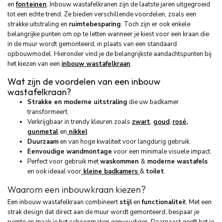
en
fonteinen
. Inbouw wastafelkranen zijn de laatste jaren uitgegroeid
tot een echte trend. Ze bieden verschillende voordelen, zoals een
strakke uitstraling en
ruimtebesparing
. Toch zijn er ook enkele
belangrijke punten om op te letten wanneer je kiest voor een kraan die
in de muur wordt gemonteerd, in plaats van een standaard
opbouwmodel. Hieronder vind je de belangrijkste aandachtspunten bij
het kiezen van een
inbouw wastafelkraan
.
Wat zijn de voordelen van een inbouw
wastafelkraan?
Strakke en moderne uitstraling
die uw badkamer
transformeert.
Verkrijgbaar in trendy kleuren zoals
zwart
,
goud
,
rosé
,
gunmetal
en
nikkel
Duurzaam
en van hoge kwaliteit voor langdurig gebruik.
Eenvoudige wandmontage
voor een minimale visuele impact.
Perfect voor gebruik met
waskommen
&
moderne wastafels
en ook ideaal voor
kleine badkamers
&
toilet
.
Waarom een inbouwkraan kiezen?
Een inbouw wastafelkraan combineert
stijl
en
functionalitei
t. Met een
strak design dat direct aan de muur wordt gemonteerd, bespaar je
ruimte en maak je het schoonmaken eenvoudiger. Daarnaast geeft het je