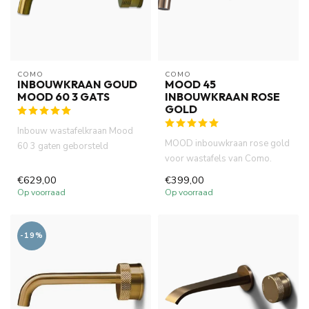
COMO
COMO
INBOUWKRAAN GOUD
MOOD 45
MOOD 60 3 GATS
INBOUWKRAAN ROSE
GOLD
Inbouw wastafelkraan Mood
MOOD inbouwkraan rose gold
60 3 gaten geborsteld
voor wastafels van Como.
messing goud PVD is gemaakt
Geborsteld diep messing
van ...
€629,00
€399,00
kleu...
Op voorraad
Op voorraad
-19%