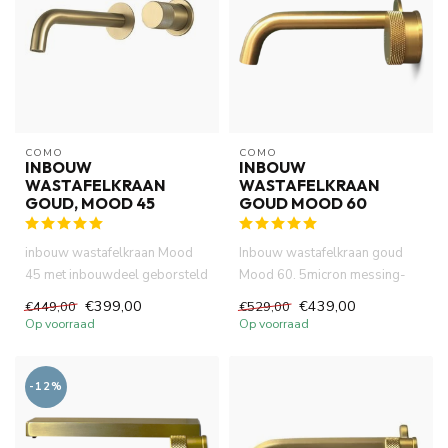
COMO
COMO
INBOUW
INBOUW
WASTAFELKRAAN
WASTAFELKRAAN
GOUD, MOOD 45
GOUD MOOD 60
inbouw wastafelkraan Mood
Inbouw wastafelkraan goud
45 met inbouwdeel geborsteld
Mood 60. 5micron messing-
goud met een minimalistis...
goud PVD (certifieerde). DZR ...
€399,00
€439,00
€449,00
€529,00
Op voorraad
Op voorraad
-12%