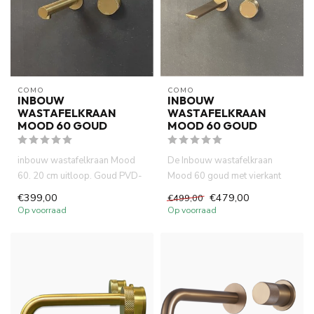
COMO
COMO
INBOUW
INBOUW
WASTAFELKRAAN
WASTAFELKRAAN
MOOD 60 GOUD
MOOD 60 GOUD
inbouw wastafelkraan Mood
De Inbouw wastafelkraan
60. 20 cm uitloop. Goud PVD-
Mood 60 goud met vierkant
afbouwdeel met inbouwdeel....
uitloop is gemaakt van
€399,00
€479,00
€499,00
volledi...
Op voorraad
Op voorraad