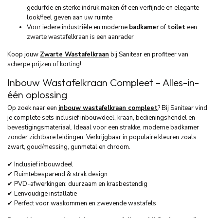
gedurfde en sterke indruk maken óf een verfijnde en elegante
look/feel geven aan uw ruimte
Voor iedere industriële en moderne
badkamer
of
toilet
een
zwarte wastafelkraan is een aanrader
Koop jouw
Zwarte Wastafelkraan
bij Sanitear en profiteer van
scherpe prijzen of korting!
Inbouw Wastafelkraan Compleet – Alles-in-
één oplossing
Op zoek naar een
inbouw wastafelkraan compleet
? Bij Sanitear vind
je complete sets inclusief inbouwdeel, kraan, bedieningshendel en
bevestigingsmateriaal. Ideaal voor een strakke, moderne badkamer
zonder zichtbare leidingen. Verkrijgbaar in populaire kleuren zoals
zwart, goud/messing, gunmetal en chroom.
✔ Inclusief inbouwdeel
✔ Ruimtebesparend & strak design
✔ PVD-afwerkingen: duurzaam en krasbestendig
✔ Eenvoudige installatie
✔ Perfect voor waskommen en zwevende wastafels