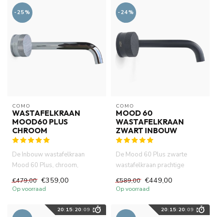
-25%
-24%
COMO
COMO
WASTAFELKRAAN
MOOD 60
MOOD60 PLUS
WASTAFELKRAAN
CHROOM
ZWART INBOUW
De Inbouw wastafelkraan
De Mood 60 Plus zwarte
Mood 60 Plus, chroom,
wastafelkraan prachtige
gemaakt van volledig DZR
uitstraling van matte afwerking,
€359,00
€449,00
€479,00
€589,00
messing. ...
...
Op voorraad
Op voorraad
20
:
15
:
20
:
08
20
:
15
:
20
:
08