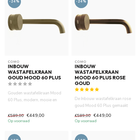
-24%
-24%
COMO
COMO
INBOUW
INBOUW
WASTAFELKRAAN
WASTAFELKRAAN
GOUD MOOD 60 PLUS
MOOD 60 PLUS ROSE
GOUD
Gouden wastafelkraan Mood
De Inbouw wastafelkraan rose
60 Plus, modern, mooie en
goud Mood 60 Plus gemaakt
waterbesparende inbouw
van volledig DZR messing....
kraan...
€449,00
€449,00
€589,00
€589,00
Op voorraad
Op voorraad