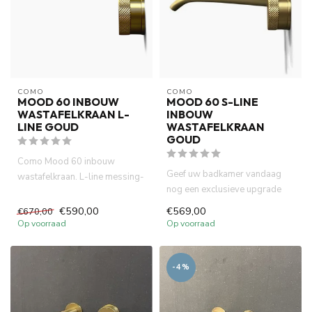
COMO
COMO
MOOD 60 INBOUW
MOOD 60 S-LINE
WASTAFELKRAAN L-
INBOUW
LINE GOUD
WASTAFELKRAAN
GOUD
Como Mood 60 inbouw
Geef uw badkamer vandaag
wastafelkraan. L-line messing-
nog een exclusieve upgrade
goud is compact (inbouw
met de COMO Mood60 Inbouw
diepte...
€590,00
€569,00
€670,00
Wa...
Op voorraad
Op voorraad
-4%