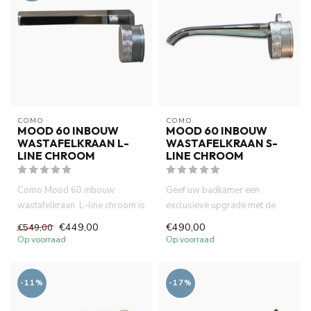
COMO
COMO
MOOD 60 INBOUW
MOOD 60 INBOUW
WASTAFELKRAAN L-
WASTAFELKRAAN S-
LINE CHROOM
LINE CHROOM
Como Mood 60 inbouw
Geef uw badkamer een
wastafelkraan. L-line chroom is
exclusieve upgrade met de
compact (inbouw diepte 58
COMO Mood60. Geniet van
€449,00
€490,00
€549,00
mm...
een uniek...
Op voorraad
Op voorraad
-11%
-17%