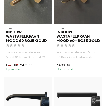
COMO
COMO
INBOUW
INBOUW
WASTAFELKRAAN
WASTAFELKRAAN
MOOD 60 ROSE GOUD
MOOD 60 - ROSE GOUD
De Inbouw wastafelkraan
Inbouw wastafelkraan Mood
Mood 60 Rose Goud met 21
60 Rose Goud geborsteld
cm uitloop is gemaakt van
koper PVD is gemaakt van
€439,00
€499,00
€479,00
volle...
voll...
Op voorraad
Op voorraad