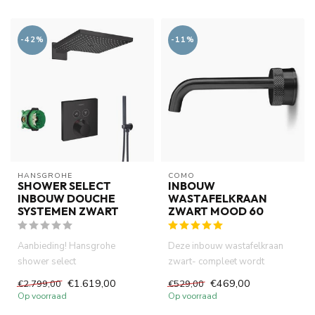
-42%
-11%
HANSGROHE
COMO
SHOWER SELECT
INBOUW
INBOUW DOUCHE
WASTAFELKRAAN
SYSTEMEN ZWART
ZWART MOOD 60
Aanbieding! Hansgrohe
Deze inbouw wastafelkraan
shower select
zwart- compleet wordt
douchesystemen
geleverd als volledige set.
€1.619,00
€469,00
€2.799,00
€529,00
.Thermostatisch inbouwdeel
Perf...
Op voorraad
Op voorraad
af...