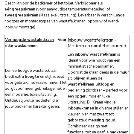
Geschikt voor de badkamer of het toilet. Verkrijgbaar als
ééngreepskraan
(voor eenvoudige temperatuurregeling) of
tweegreepskraan
(klassieke uitstraling). Leverbaar in verschillende
hoogtes en montagetypes van
wastafelkranen
(
opbouw
of
wand
-
inbouw
montage).
Inbouw wastafelkraan
–
Verhoogde wastafelkraan
–
Voor
Modern en ruimtebesparend
elke waskommen
Een
inbouw wastafelkraan
is
ideaal voor wie houdt van een
minimalistische badkamer.
Een verhoogde wastafelkraan
Doordat de kraan deels in de
muur
biedt extra
hoogte
en stijl, ideaal
zit, blijven alleen de
voor gebruik met waskommen. Het
wastafelkraan uitloop
en
zorgt voor meer gebruiksgemak én
bediening zichtbaar – perfect voor
een moderne, luxe uitstraling.
een opgeruimde en luxe
Ontdek stijlvolle modellen die
uitstraling. Bij
Kraan
vind je
jouw badkamer karakter geven.
inbouwkranen
in diverse stijlen en
kleuren, van mat
zwart
tot
geborsteld
messing
goud
.
Combineer design met
functionaliteit en geef je
badkamer