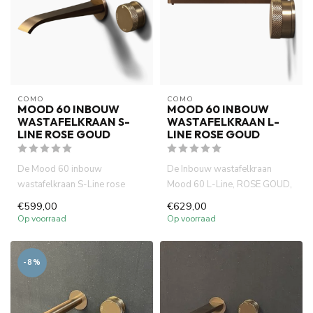
COMO
COMO
MOOD 60 INBOUW
MOOD 60 INBOUW
WASTAFELKRAAN S-
WASTAFELKRAAN L-
LINE ROSE GOUD
LINE ROSE GOUD
De Mood 60 inbouw
De Inbouw wastafelkraan
wastafelkraan S-Line rose
Mood 60 L-Line, ROSE GOUD,
goud, gemaakt van volledig
gemaakt van volledig DZR
€599,00
€629,00
DZR messi...
mess...
Op voorraad
Op voorraad
-8%