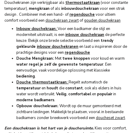
Douchekranen zijn verkrijgbaar als
thermostaatkraan
(voor constante
temperatuur),
mengkraan
of als
inbouwdouchekraan
voor een strak
design . Combineer met een hand- of
regendouche
voor ultiem
comfort voorbeeld een
douchekraan zwart
of
gouden douchekraan
Inbouw douchekraan:
Voor een badkamer die stijl en
moderniteit uitstraalt, is een
inbouw douchekraan
de perfecte
keuze. Bekijk onze brede selectie voorbeeld een
trendy
gekleurde
inbouw douchekranen
en laat u inspireren door de
prachtige designs voor een
regendouche
Douche Mengkraan:
Met
twee knoppen
voor koud en warm
water regel
je zelf de gewenste temperatuur
. Een
eenvoudige, vaak voordelige oplossing met klassieke
bediening
.
Douche thermostaatkraan:
Regelt automatisch de
temperatuur
en
houdt
die
constant
, ook als elders in huis
water wordt verbruikt.
Veilig
,
comfortabel
en
populair
in
moderne badkamers
.
Opbouw douchekraan:
Wordt op de muur gemonteerd met
zichtbare leidingen. Makkelijk te plaatsen, vooral in bestaande
badkamers zonder breekwerk voorbeeld een
doucheset zwart
.
Een douchekraan is het hart van je doucheruimte
.
Kies voor comfort,