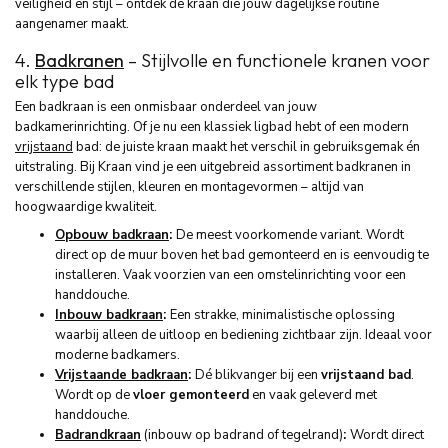
veiligheid en stijl – ontdek de kraan die jouw dagelijkse routine
aangenamer maakt.
4.
Badkranen
– Stijlvolle en functionele kranen voor
elk type bad
Een badkraan is een onmisbaar onderdeel van jouw
badkamerinrichting. Of je nu een klassiek ligbad hebt of een modern
vrijstaand
bad: de juiste kraan maakt het verschil in gebruiksgemak én
uitstraling. Bij Kraan vind je een uitgebreid assortiment badkranen in
verschillende stijlen, kleuren en montagevormen – altijd van
hoogwaardige kwaliteit.
Opbouw badkraan
:
De meest voorkomende variant. Wordt
direct op de muur boven het bad gemonteerd en is eenvoudig te
installeren. Vaak voorzien van een omstelinrichting voor een
handdouche.
Inbouw badkraan
:
Een strakke, minimalistische oplossing
waarbij alleen de uitloop en bediening zichtbaar zijn. Ideaal voor
moderne badkamers.
Vrijstaande badkraan
:
Dé blikvanger bij een
vrijstaand bad
.
Wordt op de
vloer gemonteerd
en vaak geleverd met
handdouche.
Badrandkraan
(inbouw op badrand of tegelrand)
:
Wordt direct