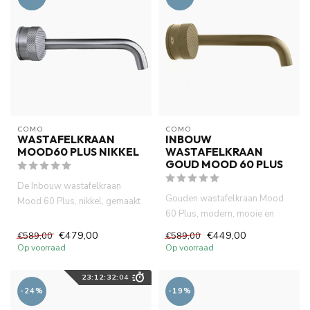
COMO
COMO
WASTAFELKRAAN
INBOUW
MOOD60 PLUS NIKKEL
WASTAFELKRAAN
GOUD MOOD 60 PLUS
De Inbouw wastafelkraan
Gouden wastafelkraan Mood
Mood 60 Plus, nikkel, gemaakt
60 Plus, modern, mooie en
van volledig DZR messing. ...
waterbesparende inbouw
€479,00
€449,00
€589,00
€589,00
kraan...
Op voorraad
Op voorraad
23
:
12
:
32
:
03
-24%
-19%