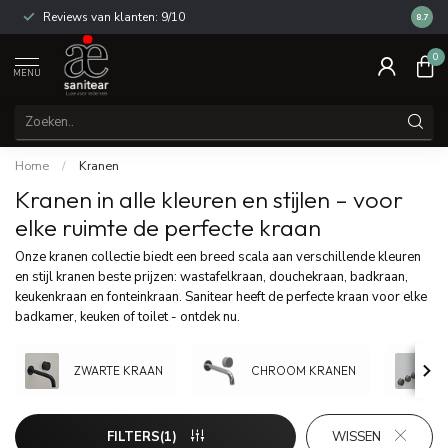
s van klanten: 9/10
14 dagen bedenktijd
8.7
0
MENU
Home
/
Kranen
Kranen in alle kleuren en stijlen – voor
elke ruimte de perfecte kraan
Onze kranen collectie biedt een breed scala aan verschillende kleuren
en stijl kranen beste prijzen: wastafelkraan, douchekraan, badkraan,
keukenkraan en fonteinkraan. Sanitear heeft de perfecte kraan voor elke
badkamer, keuken of toilet - ontdek nu.
ZWARTE KRAAN
CHROOM KRANEN
FILTERS(1)
WISSEN