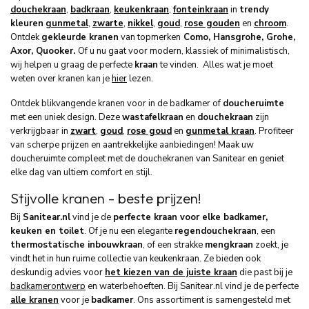
douchekraan
,
badkraan
,
keukenkraan
,
fonteinkraan
in
trendy
kleuren
gunmetal
,
zwarte
,
nikkel
,
goud
,
rose goud
en
en
chroom
.
Ontdek
gekleurde kranen
van top
merken
Como, Hansgrohe, Grohe,
Axor, Quooker.
Of u nu gaat voor modern, klassiek of minimalistisch,
wij helpen u graag de perfecte
kraan
te vinden. Alles wat je moet
weten over kranen kan je
hier
lezen.
Ontdek blikvangende kranen voor in de badkamer of
doucheruimte
met een uniek design. Deze
wastafelkraan
en
douchekraan
zijn
verkrijgbaar in
zwart
,
goud
,
rose goud
en
gunmetal kraan
. Profiteer
van scherpe prijzen en aantrekkelijke aanbiedingen!
Maak uw
doucheruimte compleet met de douchekranen van Sanitear en geniet
elke dag van ultiem comfort en stijl.
Stijvolle kranen - beste prijzen!
Bij
Sanitear.nl
vind je de
perfecte kraan voor elke badkamer,
keuken en toilet
. Of je nu een elegante
regendouchekraan
, een
thermostatische inbouwkraan
, of een strakke
mengkraan
zoekt, je
vindt het in hun ruime collectie van keukenkraan. Ze bieden ook
deskundig advies voor
het kiezen van de juiste kraan
die past bij je
badkamerontwerp
en waterbehoeften. Bij Sanitear.nl vind je de perfecte
alle kranen
voor je
badkamer
. Ons assortiment is samengesteld met