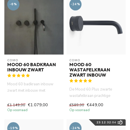
-6%
-24%
COMO
COMO
MOOD 60 BADKRAAN
MOOD 60
INBOUW ZWART
WASTAFELKRAAN
ZWART INBOUW
Mood 60 badkraan inbouw
De Mood 60 Plus zwarte
zwart met inbouw met
wastafelkraan prachtige
handdouche en 23 cm uitloop.
uitstraling van matte afwerking,
Incl. ...
€1.079,00
€449,00
€1.149,00
€589,00
...
Op voorraad
Op voorraad
23
:
12
:
32
:
03
-19%
-24%