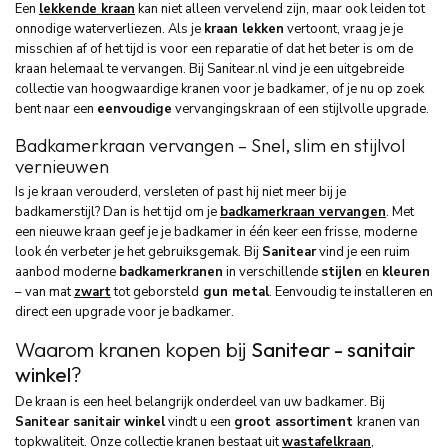
Een
lekkende kraan
kan niet alleen vervelend zijn, maar ook leiden tot
onnodige waterverliezen. Als je
kraan lekken
vertoont, vraag je je
misschien af of het tijd is voor een reparatie of dat het beter is om de
kraan helemaal te vervangen. Bij Sanitear.nl vind je een uitgebreide
collectie van hoogwaardige kranen voor je badkamer, of je nu op zoek
bent naar een
eenvoudige
vervangingskraan of een stijlvolle upgrade.
Badkamerkraan vervangen – Snel, slim en stijlvol
vernieuwen
Is je kraan verouderd, versleten of past hij niet meer bij je
badkamerstijl? Dan is het tijd om je
badkamerkraan vervangen
. Met
een nieuwe kraan geef je je badkamer in één keer een frisse, moderne
look én verbeter je het gebruiksgemak. Bij
Sanitear
vind je een ruim
aanbod moderne
badkamerkranen
in verschillende
stijlen
en
kleuren
– van mat
zwart
tot geborsteld
gun metal
. Eenvoudig te installeren en
direct een upgrade voor je badkamer.
Waarom kranen kopen bij
Sanitear - sanitair
winkel
?
De kraan is een heel belangrijk onderdeel van uw badkamer. Bij
Sanitear sanitair winkel
vindt u een
groot assortiment
kranen van
topkwaliteit. Onze collectie kranen bestaat uit
wastafelkraan
,