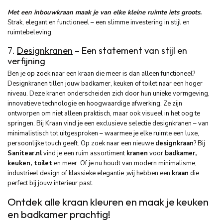
Met een inbouwkraan maak je van elke kleine ruimte iets groots
.
Strak, elegant en functioneel – een slimme investering in stijl en
ruimtebeleving.
7.
Designkranen
– Een statement van stijl en
verfijning
Ben je op zoek naar een kraan die meer is dan alleen functioneel?
Designkranen tillen jouw badkamer, keuken of toilet naar een hoger
niveau. Deze kranen onderscheiden zich door hun unieke vormgeving,
innovatieve technologie en hoogwaardige afwerking. Ze zijn
ontworpen om niet alleen praktisch, maar ook visueel in het oog te
springen. Bij Kraan vind je een exclusieve selectie designkranen – van
minimalistisch tot uitgesproken – waarmee je elke ruimte een luxe,
persoonlijke touch geeft. Op zoek naar een nieuwe
designkraan
? Bij
Sanitear.nl
vind je een ruim assortiment
kranen
voor
badkamer,
keuken, toilet
en meer. Of je nu houdt van modern minimalisme,
industrieel design of klassieke elegantie ,wij hebben een
kraan
die
perfect bij jouw interieur past.
Ontdek alle kraan kleuren en maak je keuken
en badkamer prachtig!