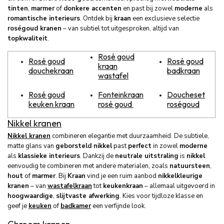
tinten
,
marmer
of
donkere accenten
en past bij zowel
moderne
als
romantische interieurs
. Ontdek bij
kraan
een exclusieve selectie
roségoud kranen
– van subtiel tot uitgesproken, altijd van
topkwaliteit
.
Rosé goud
Rosé goud
Rosé goud
kraan
douchekraan
badkraan
wastafel
Rosé goud
Fonteinkraan
Doucheset
keuken kraan
rosé goud
roségoud
Nikkel kranen
Nikkel kranen
combineren elegantie met duurzaamheid. De subtiele,
matte glans van
geborsteld nikkel
past
perfect
in zowel
moderne
als
klassieke interieurs
. Dankzij de
neutrale uitstraling
is
nikkel
eenvoudig te combineren met andere materialen, zoals
natuursteen
,
hout
of
marmer
. Bij
Kraan
vind je een ruim aanbod
nikkelkleurige
kranen
– van
wastafelkraan
tot
keukenkraan
– allemaal uitgevoerd in
hoogwaardige
,
slijtvaste afwerking
. Kies voor tijdloze klasse en
geef je
keuken
of
badkamer
een verfijnde look.