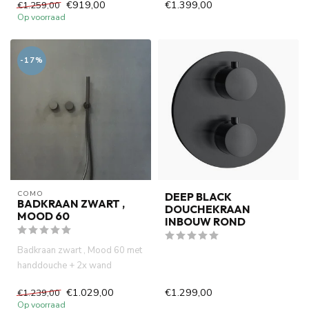
€919,00
€1.399,00
€1.259,00
Op voorraad
-17%
COMO
DEEP BLACK
BADKRAAN ZWART ,
DOUCHEKRAAN
MOOD 60
INBOUW ROND
Badkraan zwart , Mood 60 met
handdouche + 2x wand
montage inbouwbox. Zwarte
€1.029,00
€1.299,00
€1.239,00
pvd ...
Op voorraad