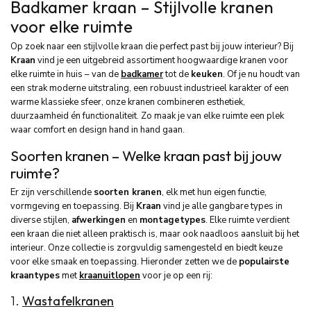
Badkamer kraan – Stijlvolle kranen
voor elke ruimte
Op zoek naar een stijlvolle kraan die perfect past bij jouw interieur? Bij
Kraan
vind je een uitgebreid assortiment hoogwaardige kranen voor
elke ruimte in huis – van de
badkamer
tot de
keuken
. Of je nu houdt van
een strak moderne uitstraling, een robuust industrieel karakter of een
warme klassieke sfeer, onze kranen combineren esthetiek,
duurzaamheid én functionaliteit. Zo maak je van elke ruimte een plek
waar comfort en design hand in hand gaan.
Soorten kranen – Welke kraan past bij jouw
ruimte?
Er zijn verschillende
soorten kranen
, elk met hun eigen functie,
vormgeving en toepassing. Bij
Kraan
vind je alle gangbare types in
diverse stijlen,
afwerkingen
en
montagetypes
. Elke ruimte verdient
een kraan die niet alleen praktisch is, maar ook naadloos aansluit bij het
interieur. Onze collectie is zorgvuldig samengesteld en biedt keuze
voor elke smaak en toepassing. Hieronder zetten we de
populairste
kraantypes
met
kraanuitlopen
voor je op een rij:
1.
Wastafelkranen