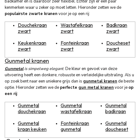
badkamer en is daardoor zeer flexibel. Echter zijn er een paar
kenmerken waar u zeker op moet letten. Hieronder zetten we de
populairste zwarte kranen
voor je op een rij:
Douchekraan
Wastafelkraan
Badkraan
zwart
zwart
zwart
Keukenkraan
Fonteinkraan
Doucheset
zwart
zwart
zwart
Gunmetal kranen
Gunmetal
is simpelweg elegant
. De kleur en gevoel van deze
uitvoering heeft een donkere, robuuste en verleidelijke uitstraling. Als u
op zoek bent naar een uniekere grijs dan is
gunmetal kranen
de beste
optie. Hieronder zetten we de
perfecte
gun metal kranen
voor je
op
een rij
:
Gunmetal
Gunmetal
Gunmetal
douchekraan
wastafelkraan
badkraan
Gunmetal
Fonteinkraan
Gunmetal
kraan keuken
gunmetal
doucheset