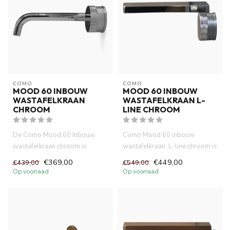
COMO
COMO
MOOD 60 INBOUW
MOOD 60 INBOUW
WASTAFELKRAAN
WASTAFELKRAAN L-
CHROOM
LINE CHROOM
De Como Mood 60 Inbouw
Como Mood 60 inbouw
wastafelkraan chroom is
wastafelkraan. L-line chroom is
gemaakt van volledig DZR
compact (inbouw diepte 58
€369,00
€449,00
€439,00
€549,00
messing....
mm...
Op voorraad
Op voorraad