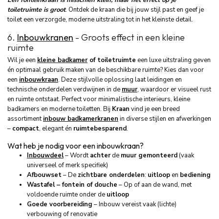
Een fonteinkraan is misschien klein, maar het effect op je
toiletruimte is groot
. Ontdek de kraan die bij jouw stijl past en geef je
toilet een verzorgde, moderne uitstraling tot in het kleinste detail.
6.
Inbouwkranen
- Groots effect in een kleine
ruimte
Wil je een
kleine badkamer
of toiletruimte
een luxe uitstraling geven
én optimaal gebruik maken van de beschikbare ruimte? Kies dan voor
een
inbouwkraan
. Deze stijlvolle oplossing laat leidingen en
technische onderdelen verdwijnen in de
muur
, waardoor er visueel rust
en ruimte ontstaat. Perfect voor minimalistische interieurs, kleine
badkamers en moderne toiletten. Bij
Kraan
vind je een breed
assortiment
inbouw badkamerkranen
in diverse stijlen en afwerkingen
–
compact
, elegant én
ruimtebesparend
.
Wat heb je nodig voor een inbouwkraan?
Inbouwdeel
– Wordt
achter
de
muur gemonteerd
(vaak
universeel of merk specifiek)
Afbouwset
– De
zichtbare onderdelen
:
uitloop
en
bediening
Wastafel – fontein of douche
– Op of aan de wand, met
voldoende ruimte onder de
uitloop
Goede voorbereiding
– Inbouw vereist vaak (lichte)
verbouwing of renovatie