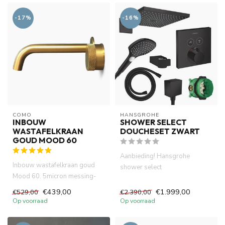
-17%
-16%
COMO
HANSGROHE
INBOUW
SHOWER SELECT
WASTAFELKRAAN
DOUCHESET ZWART
GOUD MOOD 60
Aanbieding! Hansgrohe
Inbouw wastafelkraan goud
shower select
Mood 60. 5micron messing-
douchesystemen
goud PVD (certifieerde). DZR ...
.Thermostatisch inbouwdeel
€439,00
€1.999,00
€529,00
€2.390,00
af...
Op voorraad
Op voorraad