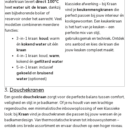
waterkraan levert
direct 100°C
klassieke afwerking – bij Kraan
heet
water uit de kraan
, dankzij
vind je
keukenmengkranen
die
een bijbehorende boiler of
perfect passen bij jouw interieur én
reservoir onder het aanrecht. Veel
kookgewoonten. Een keukenkraan
modellen combineren meerdere
is het hart van je keuken – een
functies:
perfecte mix van stijl,
3-in-1 kraan:
koud
, warm
gebruiksgemak en techniek
.
Ontdek
én
kokend
water
uit één
ons aanbod en kies de kraan die
kraan
jouw keuken compleet maakt.
4-in-1 kraan: koud,
warm
,
kokend én
gefilterd water
5-in-1 kraan: inclusief
gekoeld
en
bruisend
water
(optioneel)
3.
Douchekranen
Een goede
douchekraan
zorgt voor de perfecte balans tussen comfort,
veiligheid en stijl in je badkamer. Of je nu houdt van een krachtige
regendouche, een minimalistische inbouwoplossing of een klassieke
look: bij
Kraan
vind je douchekranen die passen bij jouw wensen én je
badkamerdesign. Van thermostatische kranen tot inbouwsystemen –
ontdek ons brede assortiment en ervaar douchen op een hoger niveau.