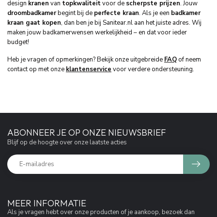
design
kranen
van
topkwaliteit
voor de
scherpste prijzen
. Jouw
droombadkamer
begint bij de
perfecte kraan
. Als je een
badkamer
kraan gaat kopen
, dan ben je bij Sanitear.nl aan het juiste adres. Wij
maken jouw badkamerwensen werkelijkheid – en dat voor ieder
budget!
Heb je vragen of opmerkingen? Bekijk onze uitgebreide
FAQ
of neem
contact op met onze
klantenservice
voor verdere ondersteuning.
ABONNEER JE OP ONZE NIEUWSBRIEF
Blijf op de hoogte over onze laatste acties
MEER INFORMATIE
Als je vragen hebt over onze producten of je aankoop, bezoek dan