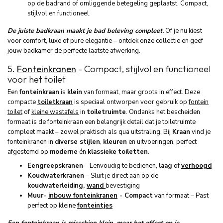
op de badrand of omliggende betegeling geplaatst. Compact,
stijlvol en functioneel.
De juiste badkraan maakt je bad beleving compleet
.
Of je nu kiest
voor comfort, luxe of pure elegantie – ontdek onze collectie en geef
jouw badkamer de perfecte laatste afwerking.
5.
Fonteinkranen
- Compact, stijlvol en functioneel
voor het toilet
Een
fonteinkraan
is
klein
van formaat, maar groots in effect. Deze
compacte
toiletkraan
is speciaal ontworpen voor gebruik op
fontein
toilet
of
kleine wastafels
in
toiletruimte
. Ondanks het bescheiden
formaat is de fonteinkraan een belangrijk detail dat je toiletruimte
compleet maakt – zowel praktisch als qua uitstraling. Bij
Kraan
vind je
fonteinkranen in
diverse stijlen
,
kleuren
en uitvoeringen, perfect
afgestemd op
moderne
én
klassieke
toiletten
.
Eengreepskranen
– Eenvoudig te bedienen,
laag
of
verhoogd
Koudwaterkranen
– Sluit je direct aan op de
koudwaterleiding,
wand
bevestiging
Muur-
inbouw fonteinkranen
- Compact
van formaat – Past
perfect op kleine
fonteintjes