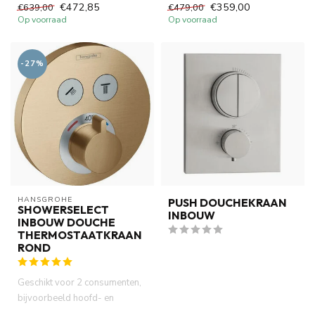
kies je voor een stijlvolle ...
gemaakt van volledig DZR
€472,85
€359,00
€639,00
€479,00
messing. ...
Op voorraad
Op voorraad
-27%
HANSGROHE
PUSH DOUCHEKRAAN
SHOWERSELECT
INBOUW
INBOUW DOUCHE
THERMOSTAATKRAAN
ROND
Geschikt voor 2 consumenten,
bijvoorbeeld hoofd- en
handdouche, gelijktijdig geb...