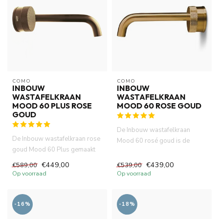
COMO
COMO
INBOUW
INBOUW
WASTAFELKRAAN
WASTAFELKRAAN
MOOD 60 PLUS ROSE
MOOD 60 ROSE GOUD
GOUD
De Inbouw wastafelkraan
De Inbouw wastafelkraan rose
Mood 60 rosé goud is de
goud Mood 60 Plus gemaakt
perfecte keuze voor een
van volledig DZR messing....
stijlvol...
€449,00
€439,00
€589,00
€539,00
Op voorraad
Op voorraad
-16%
-18%