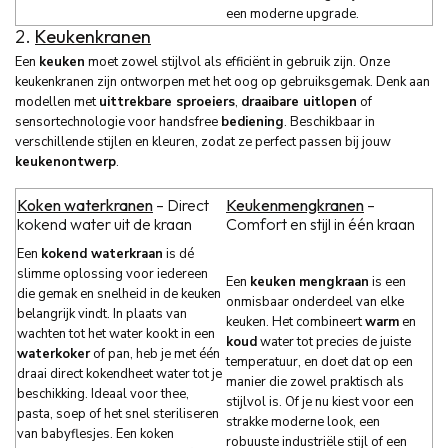
een moderne upgrade.
2.
Keukenkranen
Een
keuken
moet zowel stijlvol als efficiënt in gebruik zijn. Onze
keukenkranen zijn ontworpen met het oog op gebruiksgemak. Denk aan
modellen met
uittrekbare sproeiers
,
draaibare uitlopen
of
sensortechnologie voor handsfree
bediening
. Beschikbaar in
verschillende stijlen en kleuren, zodat ze perfect passen bij jouw
keukenontwerp
.
Koken waterkranen
– Direct
Keukenmengkranen
–
kokend water uit de kraan
Comfort en stijl in één kraan
Een
kokend waterkraan
is dé
slimme oplossing voor iedereen
Een
keuken
mengkraan
is een
die gemak en snelheid in de keuken
onmisbaar onderdeel van elke
belangrijk vindt. In plaats van
keuken. Het combineert
warm
en
wachten tot het water kookt in een
koud
water tot precies de juiste
waterkoker
of pan, heb je met één
temperatuur, en doet dat op een
draai direct kokendheet water tot je
manier die zowel praktisch als
beschikking. Ideaal voor thee,
stijlvol is. Of je nu kiest voor een
pasta, soep of het snel steriliseren
strakke moderne look, een
van babyflesjes. Een koken
robuuste industriële stijl of een