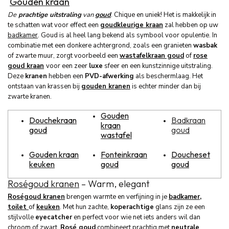
Gouden kraan
De
prachtige uitstraling
van
goud
. Chique en uniek! Het is makkelijk in
te schatten wat voor effect een
goudkleurige kraan
zal hebben op uw
badkamer
. Goud is al heel lang bekend als symbool voor opulentie. In
combinatie met een donkere achtergrond, zoals een granieten
wasbak
of zwarte muur, zorgt voorbeeld een
wastafelkraan goud
of
rose
goud kraan
voor een zeer
luxe
sfeer en een kunstzinnige uitstraling.
Deze
kranen
hebben een
PVD-afwerking
als beschermlaag. Het
ontstaan van krassen bij
gouden kranen
is echter minder dan bij
zwarte kranen.
Gouden
Douchekraan
Badkraan
kraan
goud
goud
wastafel
Gouden kraan
Fonteinkraan
Doucheset
keuken
goud
goud
Roségoud kranen
– Warm, elegant
Roségoud kranen
brengen warmte en verfijning in je
badkamer
,
toilet
of
keuken
. Met hun zachte,
koperachtige
glans zijn ze een
stijlvolle
eyecatcher
en perfect voor wie net iets anders wil dan
chroom of zwart.
Rosé goud
combineert prachtig met
neutrale