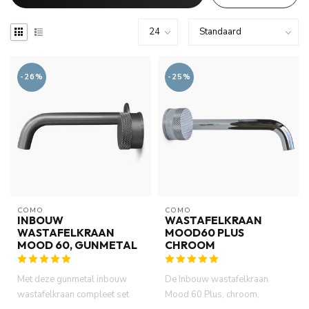
-26%
-25%
COMO
COMO
INBOUW
WASTAFELKRAAN
WASTAFELKRAAN
MOOD60 PLUS
MOOD 60, GUNMETAL
CHROOM
Met deze gunmetal inbouw
De Inbouw wastafelkraan
wastafelkraan compleet set
Mood 60 Plus, chroom,