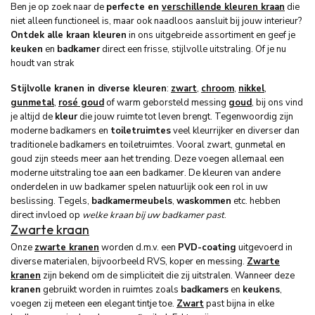
Ben je op zoek naar de
perfecte en
verschillende kleuren kraan
die
niet alleen functioneel is, maar ook naadloos aansluit bij jouw interieur?
Ontdek alle kraan kleuren
in ons uitgebreide assortiment en geef je
keuken
en
badkamer
direct een frisse, stijlvolle uitstraling. Of je nu
houdt van strak
Stijlvolle kranen in diverse kleuren
:
zwart
,
chroom
,
nikkel
,
gunmetal
,
rosé goud
of warm geborsteld messing
goud
, bij ons vind
je altijd de
kleur
die jouw ruimte tot leven brengt. Tegenwoordig zijn
moderne badkamers en
toiletruimtes
veel kleurrijker en diverser dan
traditionele badkamers en toiletruimtes. Vooral zwart, gunmetal en
goud zijn steeds meer aan het trending. Deze voegen allemaal een
moderne uitstraling toe aan een badkamer. De kleuren van andere
onderdelen in uw badkamer spelen natuurlijk ook een rol in uw
beslissing. Tegels,
badkamermeubels
,
waskommen
etc. hebben
direct invloed op
welke kraan bij uw badkamer past
.
Zwarte kraan
Onze
zwarte kranen
worden d.m.v. een
PVD-coating
uitgevoerd in
diverse materialen, bijvoorbeeld RVS, koper en messing.
Zwarte
kranen
zijn bekend om de simpliciteit die zij uitstralen. Wanneer deze
kranen
gebruikt worden in ruimtes zoals
badkamers
en
keukens
,
voegen zij meteen een elegant tintje toe.
Zwart
past bijna in elke