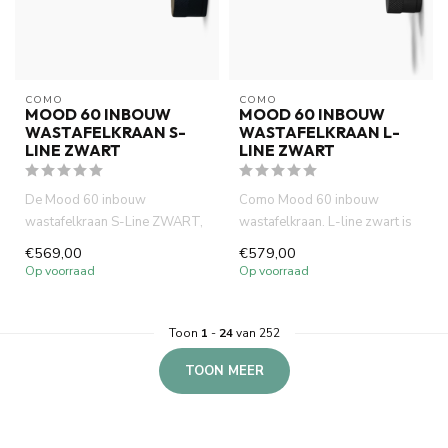
COMO
COMO
MOOD 60 INBOUW
MOOD 60 INBOUW
WASTAFELKRAAN S-
WASTAFELKRAAN L-
LINE ZWART
LINE ZWART
De Mood 60 inbouw
Como Mood 60 inbouw
wastafelkraan S-Line ZWART,
wastafelkraan. L-line zwart is
gemaakt van volledig DZR
compact (inbouw diepte 58
€569,00
€579,00
messing. ...
mm...
Op voorraad
Op voorraad
Toon
1
-
24
van 252
TOON MEER