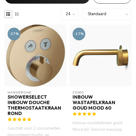
-27%
-17%
HANSGROHE
COMO
SHOWERSELECT
INBOUW
INBOUW DOUCHE
WASTAFELKRAAN
THERMOSTAATKRAAN
GOUD MOOD 60
ROND
Inbouw wastafelkraan goud
Geschikt voor 2 consumenten,
Mood 60. 5micron messing-
bijvoorbeeld hoofd- en