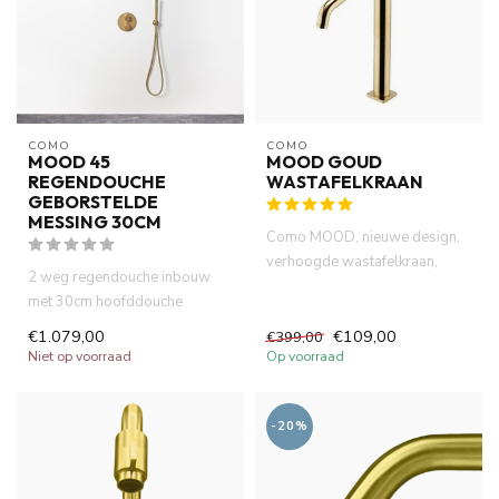
COMO
COMO
MOOD 45
MOOD GOUD
REGENDOUCHE
WASTAFELKRAAN
GEBORSTELDE
MESSING 30CM
Como MOOD, nieuwe design,
verhoogde wastafelkraan,
2 weg regendouche inbouw
geborsteld titanium goud
met 30cm hoofddouche
kleu...
geborsteld messing
€1.079,00
€109,00
€399,00
ingebouwde ther...
Niet op voorraad
Op voorraad
-20%