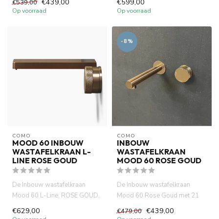
€439,00
€599,00
€539,00
stijlvol...
DZR messi...
Op voorraad
Op voorraad
-8%
COMO
COMO
MOOD 60 INBOUW
INBOUW
WASTAFELKRAAN L-
WASTAFELKRAAN
LINE ROSE GOUD
MOOD 60 ROSE GOUD
De Inbouw wastafelkraan
De Inbouw wastafelkraan
Mood 60 L-Line, ROSE GOUD,
Mood 60 Rose Goud met 21
gemaakt van volledig DZR
cm uitloop is gemaakt van
€629,00
€439,00
€479,00
mess...
volle...