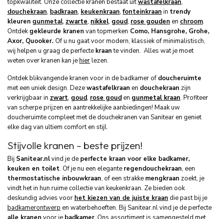
topkwaliteit. Onze collectie kranen bestaat uit
wastafelkraan
,
douchekraan
,
badkraan
,
keukenkraan
,
fonteinkraan
in
trendy
kleuren
gunmetal
,
zwarte
,
nikkel
,
goud
,
rose goud
en
en
chroom
.
Ontdek
gekleurde kranen
van top
merken
Como, Hansgrohe, Grohe,
Axor, Quooker.
Of u nu gaat voor modern, klassiek of minimalistisch,
wij helpen u graag de perfecte
kraan
te vinden. Alles wat je moet
weten over kranen kan je
hier
lezen.
Ontdek blikvangende kranen voor in de badkamer of
doucheruimte
met een uniek design. Deze
wastafelkraan
en
douchekraan
zijn
verkrijgbaar in
zwart
,
goud
,
rose goud
en
gunmetal kraan
. Profiteer
van scherpe prijzen en aantrekkelijke aanbiedingen!
Maak uw
doucheruimte compleet met de douchekranen van Sanitear en geniet
elke dag van ultiem comfort en stijl.
Stijvolle kranen - beste prijzen!
Bij
Sanitear.nl
vind je de
perfecte kraan voor elke badkamer,
keuken en toilet
. Of je nu een elegante
regendouchekraan
, een
thermostatische inbouwkraan
, of een strakke
mengkraan
zoekt, je
vindt het in hun ruime collectie van keukenkraan. Ze bieden ook
deskundig advies voor
het kiezen van de juiste kraan
die past bij je
badkamerontwerp
en waterbehoeften. Bij Sanitear.nl vind je de perfecte
alle kranen
voor je
badkamer
. Ons assortiment is samengesteld met