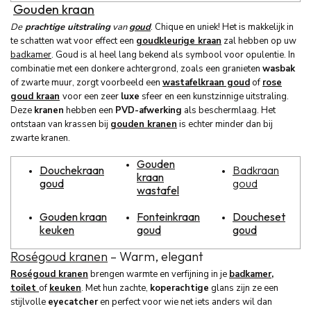
Gouden kraan
De
prachtige uitstraling
van
goud
. Chique en uniek! Het is makkelijk in
te schatten wat voor effect een
goudkleurige kraan
zal hebben op uw
badkamer
. Goud is al heel lang bekend als symbool voor opulentie. In
combinatie met een donkere achtergrond, zoals een granieten
wasbak
of zwarte muur, zorgt voorbeeld een
wastafelkraan goud
of
rose
goud kraan
voor een zeer
luxe
sfeer en een kunstzinnige uitstraling.
Deze
kranen
hebben een
PVD-afwerking
als beschermlaag. Het
ontstaan van krassen bij
gouden kranen
is echter minder dan bij
zwarte kranen.
Gouden
Douchekraan
Badkraan
kraan
goud
goud
wastafel
Gouden kraan
Fonteinkraan
Doucheset
keuken
goud
goud
Roségoud kranen
– Warm, elegant
Roségoud kranen
brengen warmte en verfijning in je
badkamer
,
toilet
of
keuken
. Met hun zachte,
koperachtige
glans zijn ze een
stijlvolle
eyecatcher
en perfect voor wie net iets anders wil dan