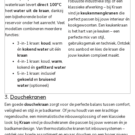
robuuste industriële stijl of een
waterkraan levert
direct 100°C
klassieke afwerking – bij Kraan
heet
water uit de kraan
, dankzij
vind je
keukenmengkranen
die
een bijbehorende boiler of
perfect passen bij jouw interieur én
reservoir onder het aanrecht. Veel
kookgewoonten. Een keukenkraan
modellen combineren meerdere
is het hart van je keuken – een
functies:
perfecte mix van stijl,
3-in-1 kraan:
koud
, warm
gebruiksgemak en techniek
.
Ontdek
én
kokend
water
uit één
ons aanbod en kies de kraan die
kraan
jouw keuken compleet maakt.
4-in-1 kraan: koud,
warm
,
kokend én
gefilterd water
5-in-1 kraan: inclusief
gekoeld
en
bruisend
water
(optioneel)
3.
Douchekranen
Een goede
douchekraan
zorgt voor de perfecte balans tussen comfort,
veiligheid en stijl in je badkamer. Of je nu houdt van een krachtige
regendouche, een minimalistische inbouwoplossing of een klassieke
look: bij
Kraan
vind je douchekranen die passen bij jouw wensen én je
badkamerdesign. Van thermostatische kranen tot inbouwsystemen –
ontdek ons brede assortiment en ervaar douchen op een hoger niveau.