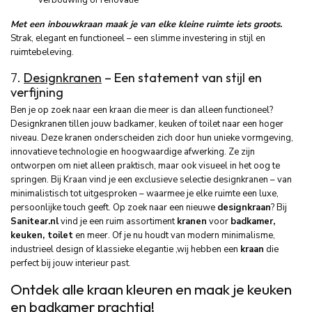
Met een inbouwkraan maak je van elke kleine ruimte iets groots
.
Strak, elegant en functioneel – een slimme investering in stijl en
ruimtebeleving.
7.
Designkranen
– Een statement van stijl en
verfijning
Ben je op zoek naar een kraan die meer is dan alleen functioneel?
Designkranen tillen jouw badkamer, keuken of toilet naar een hoger
niveau. Deze kranen onderscheiden zich door hun unieke vormgeving,
innovatieve technologie en hoogwaardige afwerking. Ze zijn
ontworpen om niet alleen praktisch, maar ook visueel in het oog te
springen. Bij Kraan vind je een exclusieve selectie designkranen – van
minimalistisch tot uitgesproken – waarmee je elke ruimte een luxe,
persoonlijke touch geeft. Op zoek naar een nieuwe
designkraan
? Bij
Sanitear.nl
vind je een ruim assortiment
kranen
voor
badkamer,
keuken, toilet
en meer. Of je nu houdt van modern minimalisme,
industrieel design of klassieke elegantie ,wij hebben een
kraan
die
perfect bij jouw interieur past.
Ontdek alle kraan kleuren en maak je keuken
en badkamer prachtig!