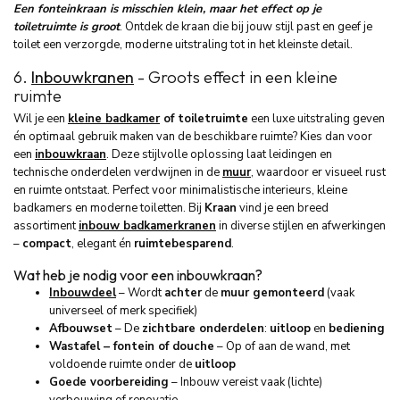
Een fonteinkraan is misschien klein, maar het effect op je
toiletruimte is groot
. Ontdek de kraan die bij jouw stijl past en geef je
toilet een verzorgde, moderne uitstraling tot in het kleinste detail.
6.
Inbouwkranen
- Groots effect in een kleine
ruimte
Wil je een
kleine badkamer
of toiletruimte
een luxe uitstraling geven
én optimaal gebruik maken van de beschikbare ruimte? Kies dan voor
een
inbouwkraan
. Deze stijlvolle oplossing laat leidingen en
technische onderdelen verdwijnen in de
muur
, waardoor er visueel rust
en ruimte ontstaat. Perfect voor minimalistische interieurs, kleine
badkamers en moderne toiletten. Bij
Kraan
vind je een breed
assortiment
inbouw badkamerkranen
in diverse stijlen en afwerkingen
–
compact
, elegant én
ruimtebesparend
.
Wat heb je nodig voor een inbouwkraan?
Inbouwdeel
– Wordt
achter
de
muur gemonteerd
(vaak
universeel of merk specifiek)
Afbouwset
– De
zichtbare onderdelen
:
uitloop
en
bediening
Wastafel – fontein of douche
– Op of aan de wand, met
voldoende ruimte onder de
uitloop
Goede voorbereiding
– Inbouw vereist vaak (lichte)
verbouwing of renovatie