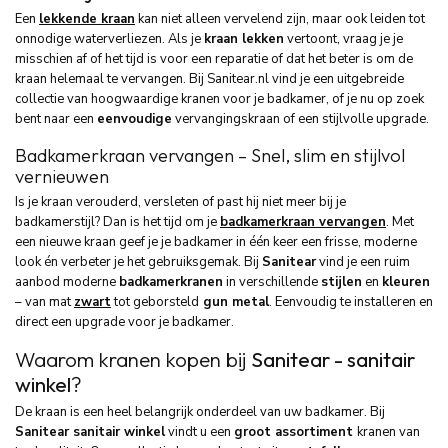
Een
lekkende kraan
kan niet alleen vervelend zijn, maar ook leiden tot
onnodige waterverliezen. Als je
kraan lekken
vertoont, vraag je je
misschien af of het tijd is voor een reparatie of dat het beter is om de
kraan helemaal te vervangen. Bij Sanitear.nl vind je een uitgebreide
collectie van hoogwaardige kranen voor je badkamer, of je nu op zoek
bent naar een
eenvoudige
vervangingskraan of een stijlvolle upgrade.
Badkamerkraan vervangen – Snel, slim en stijlvol
vernieuwen
Is je kraan verouderd, versleten of past hij niet meer bij je
badkamerstijl? Dan is het tijd om je
badkamerkraan vervangen
. Met
een nieuwe kraan geef je je badkamer in één keer een frisse, moderne
look én verbeter je het gebruiksgemak. Bij
Sanitear
vind je een ruim
aanbod moderne
badkamerkranen
in verschillende
stijlen
en
kleuren
– van mat
zwart
tot geborsteld
gun metal
. Eenvoudig te installeren en
direct een upgrade voor je badkamer.
Waarom kranen kopen bij
Sanitear - sanitair
winkel
?
De kraan is een heel belangrijk onderdeel van uw badkamer. Bij
Sanitear sanitair winkel
vindt u een
groot assortiment
kranen van