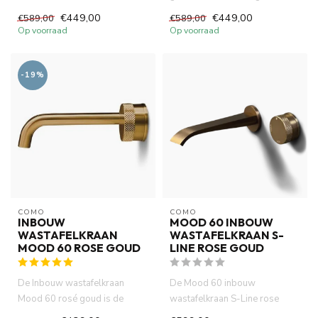
van volledig DZR messing....
kraan...
€449,00
€449,00
€589,00
€589,00
Op voorraad
Op voorraad
-19%
COMO
COMO
INBOUW
MOOD 60 INBOUW
WASTAFELKRAAN
WASTAFELKRAAN S-
MOOD 60 ROSE GOUD
LINE ROSE GOUD
De Inbouw wastafelkraan
De Mood 60 inbouw
Mood 60 rosé goud is de
wastafelkraan S-Line rose
perfecte keuze voor een
goud, gemaakt van volledig