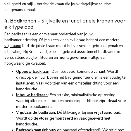
veiligheid en stijl – ontdek de kraan die jouw dagelijkse routine
aangenamer maakt.
4.
Badkranen
– Stijlvolle en functionele kranen voor
elk type bad
Een badkraan is een onmisbaar onderdeel van jouw
badkamerinrichting. Of je nu een klassiek ligbad hebt of een modern
vrijstaand
bad: de juiste kraan maakt het verschil in gebruiksgemak én
uitstraling. Bij Kraan vind je een uitgebreid assortiment badkranen in
verschillende stijlen, kleuren en montagevormen – altijd van
hoogwaardige kwaliteit.
Opbouw badkraan
:
De meest voorkomende variant. Wordt
direct op de muur boven het bad gemonteerd en is eenvoudig te
installeren. Vaak voorzien van een omstelinrichting voor een
handdouche.
Inbouw badkraan
:
Een strakke, minimalistische oplossing
waarbij alleen de uitloop en bediening zichtbaar zijn. Ideaal voor
moderne badkamers.
Vrijstaande badkraan
:
Dé blikvanger bij een
vrijstaand bad
.
Wordt op de
vloer gemonteerd
en vaak geleverd met
handdouche.
Badrandkraan
(inbouw op badrand of tegelrand)
:
Wordt direct