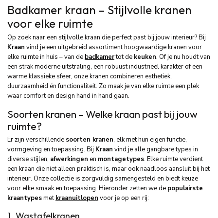
Badkamer kraan – Stijlvolle kranen
voor elke ruimte
Op zoek naar een stijlvolle kraan die perfect past bij jouw interieur? Bij
Kraan
vind je een uitgebreid assortiment hoogwaardige kranen voor
elke ruimte in huis – van de
badkamer
tot de
keuken
. Of je nu houdt van
een strak moderne uitstraling, een robuust industrieel karakter of een
warme klassieke sfeer, onze kranen combineren esthetiek,
duurzaamheid én functionaliteit. Zo maak je van elke ruimte een plek
waar comfort en design hand in hand gaan.
Soorten kranen – Welke kraan past bij jouw
ruimte?
Er zijn verschillende
soorten kranen
, elk met hun eigen functie,
vormgeving en toepassing. Bij
Kraan
vind je alle gangbare types in
diverse stijlen,
afwerkingen
en
montagetypes
. Elke ruimte verdient
een kraan die niet alleen praktisch is, maar ook naadloos aansluit bij het
interieur. Onze collectie is zorgvuldig samengesteld en biedt keuze
voor elke smaak en toepassing. Hieronder zetten we de
populairste
kraantypes
met
kraanuitlopen
voor je op een rij:
1.
Wastafelkranen