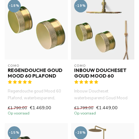
-18%
-19%
COMO
COMO
REGENDOUCHE GOUD
INBOUW DOUCHESET
MOOD 60 PLAFOND
GOUD MOOD 60
Regendouche goud Mood 60
Inbouw Doucheset
Plafond, waterbesparend,
waterbesparend Goud Mood
messing PVD compleet set met
60 geborsteld messing PVD
€1.469,00
€1.449,00
€1.790,00
€1.799,00
3...
compleet set...
Op voorraad
Op voorraad
-15%
-28%