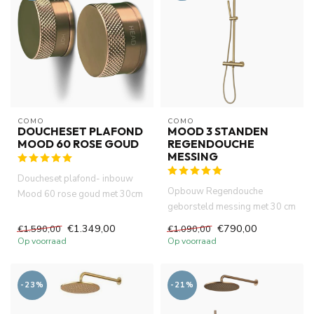
COMO
COMO
DOUCHESET PLAFOND
MOOD 3 STANDEN
MOOD 60 ROSE GOUD
REGENDOUCHE
MESSING
Doucheset plafond- inbouw
Opbouw Regendouche
Mood 60 rose goud met 30cm
geborsteld messing met 30 cm
hoofddouche ingebouwde
hoofddouche
ther...
€1.349,00
€790,00
€1.590,00
€1.090,00
Op voorraad
Op voorraad
-23%
-21%