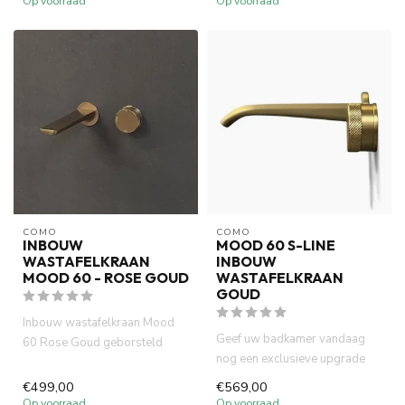
Op voorraad
Op voorraad
COMO
COMO
INBOUW
MOOD 60 S-LINE
WASTAFELKRAAN
INBOUW
MOOD 60 - ROSE GOUD
WASTAFELKRAAN
GOUD
Inbouw wastafelkraan Mood
Geef uw badkamer vandaag
60 Rose Goud geborsteld
nog een exclusieve upgrade
koper PVD is gemaakt van
met de COMO Mood60 Inbouw
voll...
€499,00
€569,00
Wa...
Op voorraad
Op voorraad