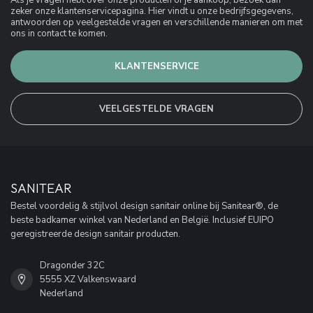
Als je vragen hebt over onze producten of je aankoop, bezoek dan
zeker onze klantenservicepagina. Hier vindt u onze bedrijfsgegevens,
antwoorden op veelgestelde vragen en verschillende manieren om met
ons in contact te komen.
KLANTENSERVICE
VEELGESTELDE VRAGEN
SANITEAR
Bestel voordelig & stijlvol design sanitair online bij Sanitear®, de
beste badkamer winkel van Nederland en België. Inclusief EUIPO
geregistreerde design sanitair producten.
Dragonder 32C
5555 XZ Valkenswaard
Nederland