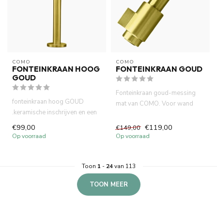
COMO
COMO
FONTEINKRAAN HOOG
FONTEINKRAAN GOUD
GOUD
Fonteinkraan goud-messing
fonteinkraan hoog GOUD
mat van COMO. Voor wand
.keramische inschrijven en een
montage. lange levensduur
lange levens duur. 25 cm ...
neop...
€99,00
€119,00
€149,00
Op voorraad
Op voorraad
Toon
1
-
24
van 113
TOON MEER