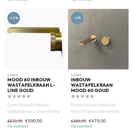
-12%
-4%
COMO
COMO
MOOD 60 INBOUW
INBOUW
WASTAFELKRAAN L-
WASTAFELKRAAN
LINE GOUD
MOOD 60 GOUD
Como Mood 60 inbouw
De Inbouw wastafelkraan
wastafelkraan. L-line messing-
Mood 60 goud met vierkant
goud is compact (inbouw
uitloop is gemaakt van
€590,00
€479,00
€670,00
€499,00
diepte...
volledi...
Op voorraad
Op voorraad