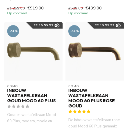
goud PVD (certifieerde). DZR ...
handdouche, gelijktijdig geb...
€919,00
€439,00
€1.259,00
€529,00
Op voorraad
Op voorraad
22
:
19
:
59
:
52
22
:
19
:
59
:
52
-24%
-24%
COMO
COMO
INBOUW
INBOUW
WASTAFELKRAAN
WASTAFELKRAAN
GOUD MOOD 60 PLUS
MOOD 60 PLUS ROSE
GOUD
Gouden wastafelkraan Mood
De Inbouw wastafelkraan rose
60 Plus, modern, mooie en
goud Mood 60 Plus gemaakt
waterbesparende inbouw