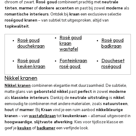
chroom of zwart.
Rosé goud
combineert prachtig met
neutrale
tinten
,
marmer
of
donkere accenten
en past bij zowel
moderne
als
romantische interieurs
. Ontdek bij
kraan
een exclusieve selectie
roségoud kranen
– van subtiel tot uitgesproken, altijd van
topkwaliteit
.
Rosé goud
Rosé goud
Rosé goud
kraan
douchekraan
badkraan
wastafel
Rosé goud
Fonteinkraan
Doucheset
keuken kraan
rosé goud
roségoud
Nikkel kranen
Nikkel kranen
combineren elegantie met duurzaamheid. De subtiele,
matte glans van
geborsteld nikkel
past
perfect
in zowel
moderne
als
klassieke interieurs
. Dankzij de
neutrale uitstraling
is
nikkel
eenvoudig te combineren met andere materialen, zoals
natuursteen
,
hout
of
marmer
. Bij
Kraan
vind je een ruim aanbod
nikkelkleurige
kranen
– van
wastafelkraan
tot
keukenkraan
– allemaal uitgevoerd in
hoogwaardige
,
slijtvaste afwerking
. Kies voor tijdloze klasse en
geef je
keuken
of
badkamer
een verfijnde look.