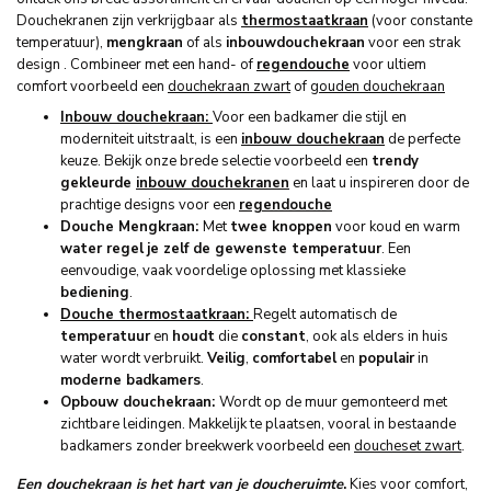
Douchekranen zijn verkrijgbaar als
thermostaatkraan
(voor constante
temperatuur),
mengkraan
of als
inbouwdouchekraan
voor een strak
design . Combineer met een hand- of
regendouche
voor ultiem
comfort voorbeeld een
douchekraan zwart
of
gouden douchekraan
Inbouw douchekraan:
Voor een badkamer die stijl en
moderniteit uitstraalt, is een
inbouw douchekraan
de perfecte
keuze. Bekijk onze brede selectie voorbeeld een
trendy
gekleurde
inbouw douchekranen
en laat u inspireren door de
prachtige designs voor een
regendouche
Douche Mengkraan:
Met
twee knoppen
voor koud en warm
water regel
je zelf de gewenste temperatuur
. Een
eenvoudige, vaak voordelige oplossing met klassieke
bediening
.
Douche thermostaatkraan:
Regelt automatisch de
temperatuur
en
houdt
die
constant
, ook als elders in huis
water wordt verbruikt.
Veilig
,
comfortabel
en
populair
in
moderne badkamers
.
Opbouw douchekraan:
Wordt op de muur gemonteerd met
zichtbare leidingen. Makkelijk te plaatsen, vooral in bestaande
badkamers zonder breekwerk voorbeeld een
doucheset zwart
.
Een douchekraan is het hart van je doucheruimte
.
Kies voor comfort,