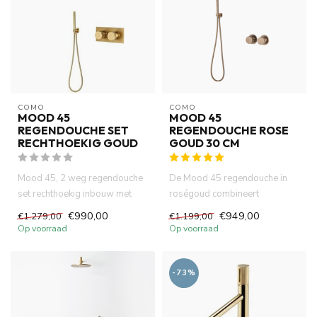
COMO
COMO
MOOD 45
MOOD 45
REGENDOUCHE SET
REGENDOUCHE ROSE
RECHTHOEKIG GOUD
GOUD 30 CM
Mood 45, 2 weg regendouche
De Mood 45 regendouche in
set rechthoekig inbouw met
roségoud combineert
30cm hoofddouche goud ing...
functionaliteit met comfort. De
€990,00
€949,00
€1.279,00
€1.199,00
h...
Op voorraad
Op voorraad
-73%