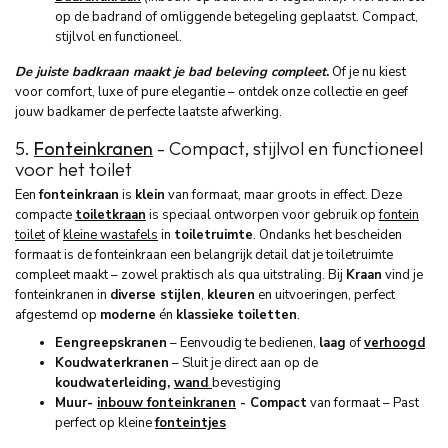
op de badrand of omliggende betegeling geplaatst. Compact,
stijlvol en functioneel.
De juiste badkraan maakt je bad beleving compleet
.
Of je nu kiest
voor comfort, luxe of pure elegantie – ontdek onze collectie en geef
jouw badkamer de perfecte laatste afwerking.
5.
Fonteinkranen
- Compact, stijlvol en functioneel
voor het toilet
Een
fonteinkraan
is
klein
van formaat, maar groots in effect. Deze
compacte
toiletkraan
is speciaal ontworpen voor gebruik op
fontein
toilet
of
kleine wastafels
in
toiletruimte
. Ondanks het bescheiden
formaat is de fonteinkraan een belangrijk detail dat je toiletruimte
compleet maakt – zowel praktisch als qua uitstraling. Bij
Kraan
vind je
fonteinkranen in
diverse stijlen
,
kleuren
en uitvoeringen, perfect
afgestemd op
moderne
én
klassieke
toiletten
.
Eengreepskranen
– Eenvoudig te bedienen,
laag
of
verhoogd
Koudwaterkranen
– Sluit je direct aan op de
koudwaterleiding,
wand
bevestiging
Muur-
inbouw fonteinkranen
- Compact
van formaat – Past
perfect op kleine
fonteintjes