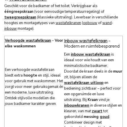
Geschikt voor de badkamer of het toilet. Verkrijgbaar als
ééngreepskraan
(voor eenvoudige temperatuurregeling) of
tweegreepskraan
(klassieke uitstraling). Leverbaar in verschillende
hoogtes en montagetypes van
wastafelkranen
(
opbouw
of
wand
-
inbouw
montage).
Inbouw wastafelkraan
–
Verhoogde wastafelkraan
–
Voor
Modern en ruimtebesparend
elke waskommen
Een
inbouw wastafelkraan
is
ideaal voor wie houdt van een
minimalistische badkamer.
Een verhoogde wastafelkraan
Doordat de kraan deels in de
muur
biedt extra
hoogte
en stijl, ideaal
zit, blijven alleen de
voor gebruik met waskommen. Het
wastafelkraan uitloop
en
zorgt voor meer gebruiksgemak én
bediening zichtbaar – perfect voor
een moderne, luxe uitstraling.
een opgeruimde en luxe
Ontdek stijlvolle modellen die
uitstraling. Bij
Kraan
vind je
jouw badkamer karakter geven.
inbouwkranen
in diverse stijlen en
kleuren, van mat
zwart
tot
geborsteld
messing
goud
.
Combineer design met