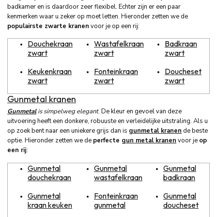
badkamer en is daardoor zeer flexibel. Echter zijn er een paar
kenmerken waar u zeker op moet letten. Hieronder zetten we de
populairste zwarte kranen
voor je op een rij:
Douchekraan
Wastafelkraan
Badkraan
zwart
zwart
zwart
Keukenkraan
Fonteinkraan
Doucheset
zwart
zwart
zwart
Gunmetal kranen
Gunmetal
is simpelweg elegant
. De kleur en gevoel van deze
uitvoering heeft een donkere, robuuste en verleidelijke uitstraling. Als u
op zoek bent naar een uniekere grijs dan is
gunmetal kranen
de beste
optie. Hieronder zetten we de
perfecte
gun metal kranen
voor je
op
een rij
:
Gunmetal
Gunmetal
Gunmetal
douchekraan
wastafelkraan
badkraan
Gunmetal
Fonteinkraan
Gunmetal
kraan keuken
gunmetal
doucheset