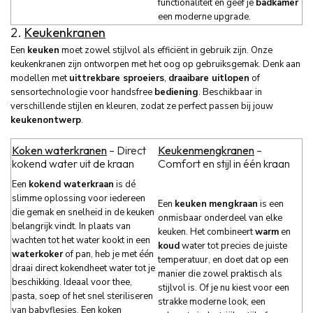
functionaliteit en geef je
badkamer
een moderne upgrade.
2.
Keukenkranen
Een
keuken
moet zowel stijlvol als efficiënt in gebruik zijn. Onze
keukenkranen zijn ontworpen met het oog op gebruiksgemak. Denk aan
modellen met
uittrekbare sproeiers
,
draaibare uitlopen
of
sensortechnologie voor handsfree
bediening
. Beschikbaar in
verschillende stijlen en kleuren, zodat ze perfect passen bij jouw
keukenontwerp
.
Koken waterkranen
– Direct
Keukenmengkranen
–
kokend water uit de kraan
Comfort en stijl in één kraan
Een
kokend waterkraan
is dé
slimme oplossing voor iedereen
Een
keuken
mengkraan
is een
die gemak en snelheid in de keuken
onmisbaar onderdeel van elke
belangrijk vindt. In plaats van
keuken. Het combineert
warm
en
wachten tot het water kookt in een
koud
water tot precies de juiste
waterkoker
of pan, heb je met één
temperatuur, en doet dat op een
draai direct kokendheet water tot je
manier die zowel praktisch als
beschikking. Ideaal voor thee,
stijlvol is. Of je nu kiest voor een
pasta, soep of het snel steriliseren
strakke moderne look, een
van babyflesjes. Een koken