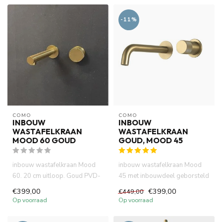
-11%
COMO
COMO
INBOUW
INBOUW
WASTAFELKRAAN
WASTAFELKRAAN
MOOD 60 GOUD
GOUD, MOOD 45
inbouw wastafelkraan Mood
inbouw wastafelkraan Mood
60. 20 cm uitloop. Goud PVD-
45 met inbouwdeel geborsteld
afbouwdeel met inbouwdeel....
goud met een minimalistis...
€399,00
€399,00
€449,00
Op voorraad
Op voorraad