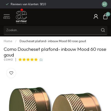
Reviews van klanten: 9/10
14 dag
8.7
0
MENU
Home
/
Doucheset plafond- inbouw Mood 60 rose goud
Como Doucheset plafond- inbouw Mood 60 rose
goud
COMO
(1)