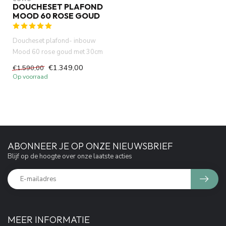
DOUCHESET PLAFOND
MOOD 60 ROSE GOUD
Doucheset plafond- inbouw
Mood 60 rose goud met 30cm
hoofddouche ingebouwde
€1.349,00
€1.590,00
ther...
Op voorraad
ABONNEER JE OP ONZE NIEUWSBRIEF
Blijf op de hoogte over onze laatste acties
MEER INFORMATIE