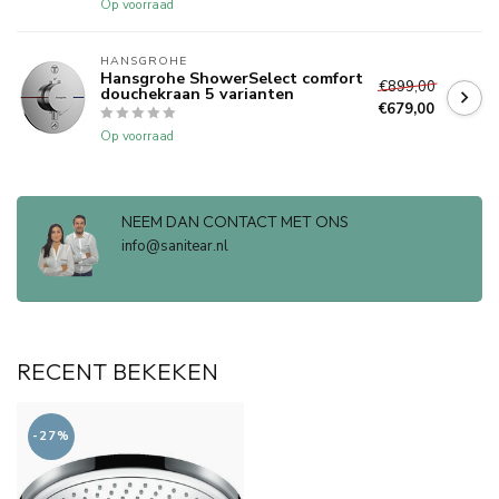
Op voorraad
HANSGROHE
Hansgrohe ShowerSelect comfort
€899,00
douchekraan 5 varianten
€679,00
Op voorraad
NEEM DAN CONTACT MET ONS
info@sanitear.nl
RECENT BEKEKEN
-27%