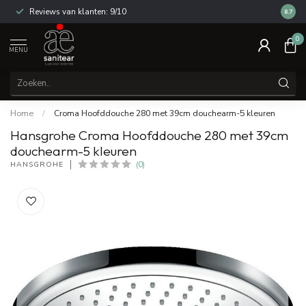
Reviews van klanten: 9/10
14 dag
8.7
0
MENU
Home
/
Croma Hoofddouche 280 met 39cm douchearm-5 kleuren
Hansgrohe Croma Hoofddouche 280 met 39cm
douchearm-5 kleuren
HANSGROHE
(0)