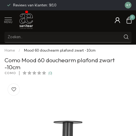
Reviews van klanten: 9/10
14 dag
8.7
0
MENU
Home
/
Mood 60 douchearm plafond zwart -10cm
Como Mood 60 douchearm plafond zwart
-10cm
COMO
(0)