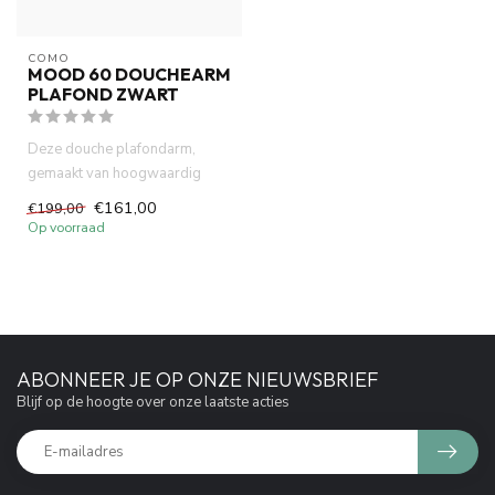
COMO
MOOD 60 DOUCHEARM
PLAFOND ZWART
Deze douche plafondarm,
gemaakt van hoogwaardig
messing, heeft deze plafond
€161,00
€199,00
douc...
Op voorraad
ABONNEER JE OP ONZE NIEUWSBRIEF
Blijf op de hoogte over onze laatste acties