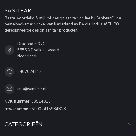
SANITEAR
Bestel voordelig & stijlvol design sanitair online bij Sanitear®, de
beste badkamer winkel van Nederland en België. Inclusief EUIPO
geregistreerde design sanitair producten.
Dragonder 32C
5555 XZ Valkenswaard
Nederland
0402024112
info@sanitear.nl
KVK nummer:
63514818
btw-nummer:
NL002415984B28
CATEGORIEËN