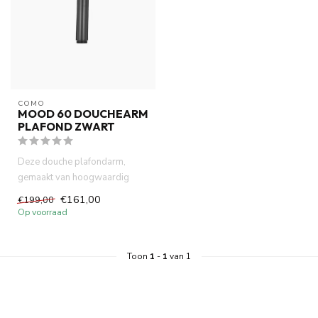
COMO
MOOD 60 DOUCHEARM
PLAFOND ZWART
Deze douche plafondarm,
gemaakt van hoogwaardig
messing, heeft deze plafond
€161,00
€199,00
douc...
Op voorraad
Toon
1
-
1
van 1