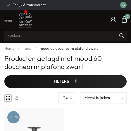
Eerlijk & transparant
Review
8.7
0
MENU
Home
/
Tags
/
mood 60 douchearm plafond zwart
Producten getagd met mood 60
douchearm plafond zwart
FILTERS
-19%