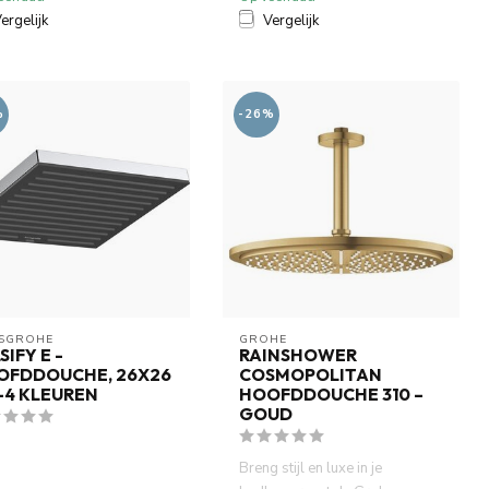
ergelijk
Vergelijk
%
-26%
SGROHE
GROHE
SIFY E -
RAINSHOWER
OFDDOUCHE, 26X26
COSMOPOLITAN
-4 KLEUREN
HOOFDDOUCHE 310 –
GOUD
Breng stijl en luxe in je