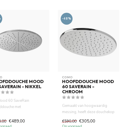
%
-48%
O
COMO
OFDDOUCHE MOOD
HOOFDDOUCHE MOOD
SAVERAIN - NIKKEL
60 SAVERAIN -
CHROOM
ood 60 SaveRain
Gemaakt van hoogwaardig
ddouche met
messing, heeft deze douchekop
rbesparend heeft
een verchroomd-afwerking v...
rmark, Wells Iso ge...
€489,00
€305,00
0,00
€590,00
oorraad
Op voorraad