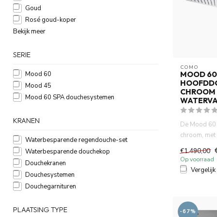
Goud
Rosé goud-koper
Bekijk meer
SERIE
COMO
MOOD 60
Mood 60
HOOFDD
Mood 45
CHROOM
Mood 60 SPA douchesystemen
WATERV
KRANEN
De Mood 60
chroom, met 
Waterbesparende regendouche-set
ontwerp en 
€1.490,00
Waterbesparende douchekop
mes...
Op voorraad
Douchekranen
Vergelijk
Douchesystemen
Douchegarnituren
PLAATSING TYPE
-67%