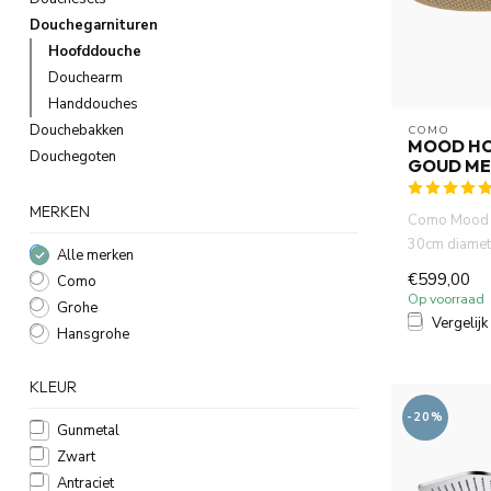
Douchegarnituren
Hoofddouche
Douchearm
Handdouches
Douchebakken
COMO
MOOD H
Douchegoten
GOUD ME
MERKEN
Como Mood 
30cm diamet
Alle merken
goud met mu
€599,00
Como
hoofddou...
Op voorraad
Grohe
Vergelijk
Hansgrohe
KLEUR
-20%
Gunmetal
Zwart
Antraciet