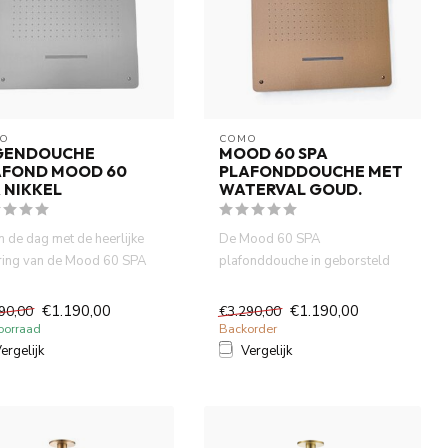
O
COMO
GENDOUCHE
MOOD 60 SPA
AFOND MOOD 60
PLAFONDDOUCHE MET
 NIKKEL
WATERVAL GOUD.
n de dag met de heerlijke
De Mood 60 SPA
ring van de Mood 60 SPA
plafonddouche in geborsteld
douche in nikkel....
roségoud met watervalfunctie
combinee...
€1.190,00
€1.190,00
90,00
€3.290,00
oorraad
Backorder
ergelijk
Vergelijk