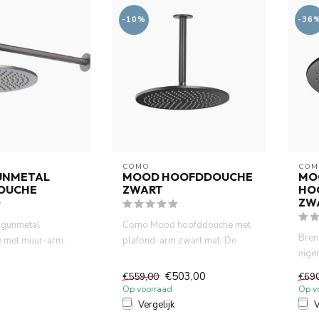
-10%
-36
COMO
COM
UNMETAL
MOOD HOOFDDOUCHE
MO
OUCHE
ZWART
HO
ZW
gunmetal
Como Mood hoofddouche met
Bren
 met muur-arm .
plafond-arm zwart mat. De
eigen
che heeft een
hoofddouche heeft een diamet...
badk
€503,00
€559,00
€69
SaveR
Op voorraad
Op v
Vergelijk
V