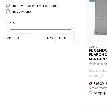
Inbouw doucheset met plafondarm
Inbouwkranen
PRIJS
Min
Max
COMO
REGEND
PLAFOND
SPA GUN
Begin de dag
ervaring va
hoofddouche 
€3.590,00
Niet op voorr
Vergelijk