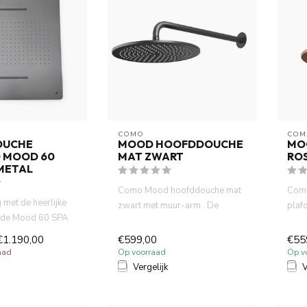
COMO
COM
OUCHE
MOOD HOOFDDOUCHE
MO
 MOOD 60
MAT ZWART
RO
METAL
Como Mood hoofddouche mat
Como
 met de heerlijke
zwart met muur-arm . De
plaf
n de Mood 60 SPA
hoofddouche heeft een
De h
gunmetal. ...
diamete...
€1.190,00
€599,00
€55
aad
Op voorraad
Op v
Vergelijk
V