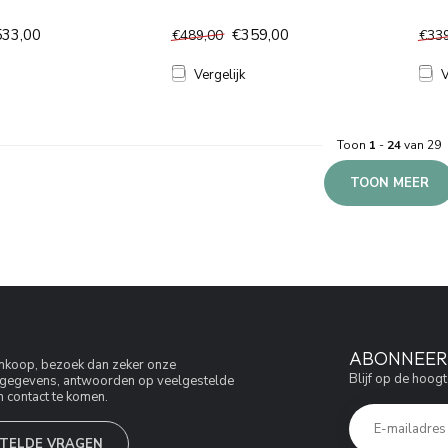
533,00
€359,00
€489,00
€33
Vergelijk
V
Toon
1
-
24
van 29
TOON MEER
ABONNEER 
aankoop, bezoek dan zeker onze
Blijf op de hoogt
jfsgegevens, antwoorden op veelgestelde
 contact te komen.
TELDE VRAGEN