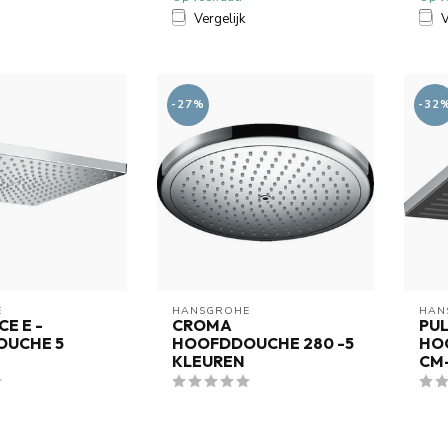
Vergelijk
V
-27%
-32
E
HANSGROHE
HAN
E E -
CROMA
PUL
UCHE 5
HOOFDDOUCHE 280 -5
HO
KLEUREN
CM