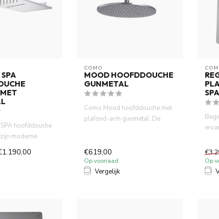
COMO
COM
 SPA
MOOD HOOFDDOUCHE
RE
OUCHE
GUNMETAL
PL
 MET
SPA
AL
Como Mood hoofddouche met
Begi
plafond-arm gunmetal. De
 SPA hoofddouche
erva
hoofddouche heeft een diamet...
zijn moderne
hoofd
hoogwaardige
€1.190,00
€619,00
€3.2
Op voorraad
Op v
Vergelijk
V