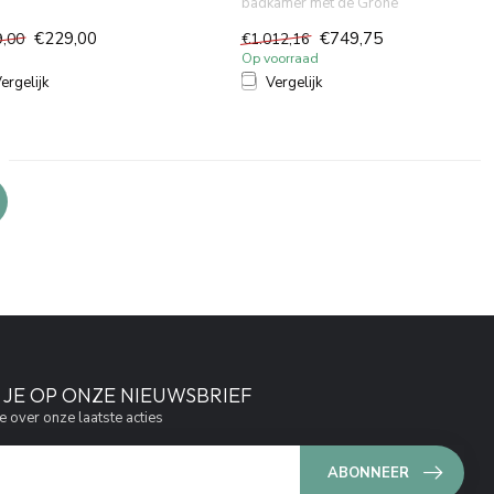
badkamer met de Grohe
Rainshower Cosmopolitan 310
€229,00
€749,75
9,00
€1.012,16
hoof...
Op voorraad
ergelijk
Vergelijk
JE OP ONZE NIEUWSBRIEF
e over onze laatste acties
ABONNEER