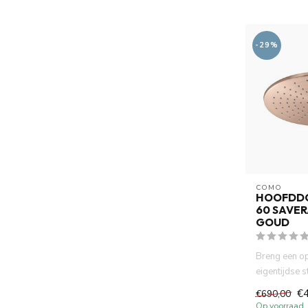
-29%
COMO
HOOFDD
60 SAVER
GOUD
Breng een o
eigentijdse st
badkamer m
€
€690,00
SaveRain ...
Op voorraad