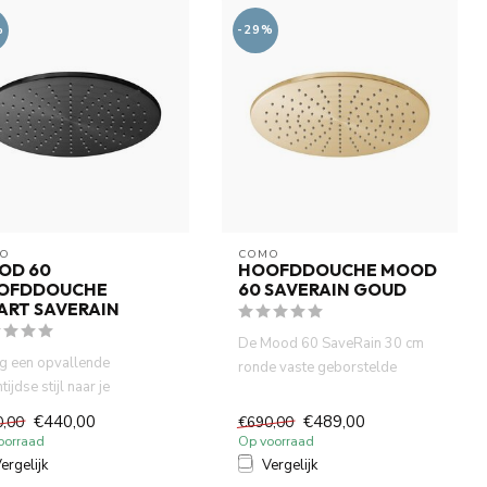
%
-29%
O
COMO
OD 60
HOOFDDOUCHE MOOD
OFDDOUCHE
60 SAVERAIN GOUD
ART SAVERAIN
De Mood 60 SaveRain 30 cm
g een opvallende
ronde vaste geborstelde
tijdse stijl naar je
messing douchekop met zijn
amer met de Mood 60
chi...
€440,00
€489,00
0,00
€690,00
ain ...
oorraad
Op voorraad
ergelijk
Vergelijk