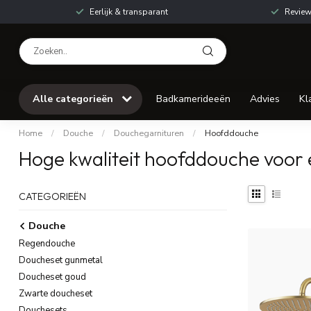
Eerlijk & transparant
Review
Alle categorieën
Badkamerideeën
Advies
Kl
Home
/
Douche
/
Douchegarnituren
/
Hoofddouche
Hoge kwaliteit hoofddouche voor 
CATEGORIEËN
Douche
Regendouche
Doucheset gunmetal
Doucheset goud
Zwarte doucheset
Douchesets