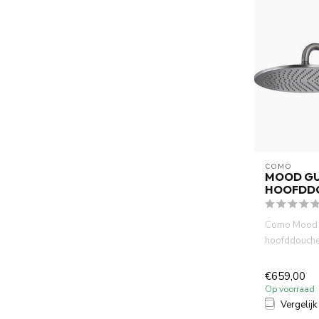
COMO
MOOD G
HOOFDD
Como Mood 
hoofddouche
De hoofddou
diameter ...
€659,00
Op voorraad
Vergelijk