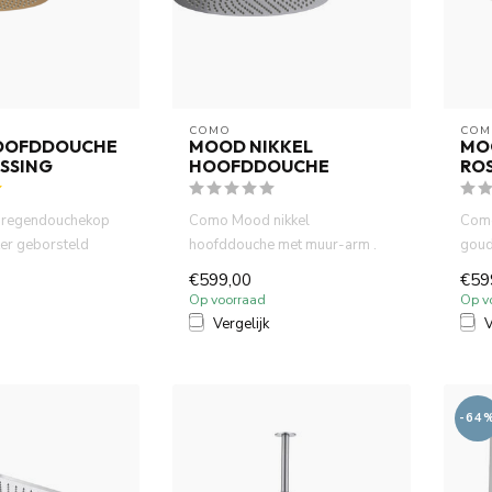
COMO
COM
OOFDDOUCHE
MOOD NIKKEL
MO
SSING
HOOFDDOUCHE
RO
regendouchekop
Como Mood nikkel
Como
er geborsteld
hoofddouche met muur-arm .
goud
ur-arm. De
De hoofddouche heeft een
hoof
€599,00
€59
diameter v...
diame
Op voorraad
Op v
Vergelijk
V
-64