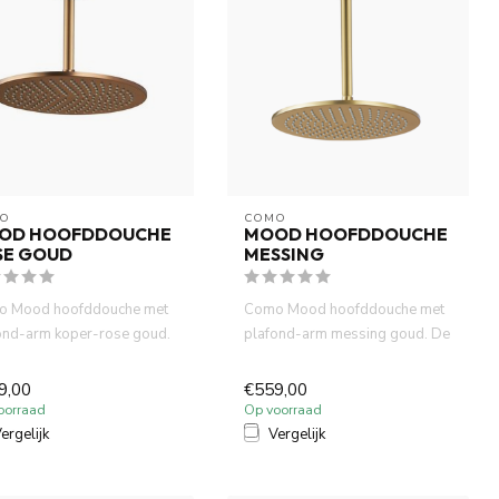
O
COMO
OD HOOFDDOUCHE
MOOD HOOFDDOUCHE
SE GOUD
MESSING
 Mood hoofddouche met
Como Mood hoofddouche met
ond-arm koper-rose goud.
plafond-arm messing goud. De
oofddouche heeft een ...
hoofddouche heeft een dia...
9,00
€559,00
oorraad
Op voorraad
ergelijk
Vergelijk