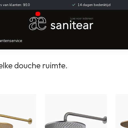
s van klanten: 9/10
14 dagen bedenktijd
antenservice
elke douche ruimte.