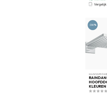
Vergelijk
-34%
HANSGROH
RAINDANC
HOOFDDO
KLEUREN