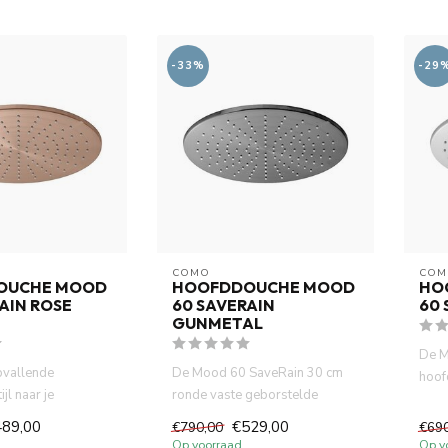
-33%
-29
COMO
COM
OUCHE MOOD
HOOFDDOUCHE MOOD
HO
AIN ROSE
60 SAVERAIN
60 
GUNMETAL
De M
pvallende
De Mood 60 SaveRain 30 cm
hoof
ijl naar je
ronde vaste geborstelde
wate
et de Mood 60
gunmetal douchekop met zijn
Wate
489,00
€529,00
€790,00
€69
ch...
Op voorraad
Op v