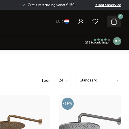
Gratis verzending vanaf €150
Klantenservice
0
EUR
8.7
272
beoordelingen
Toon:
-29%