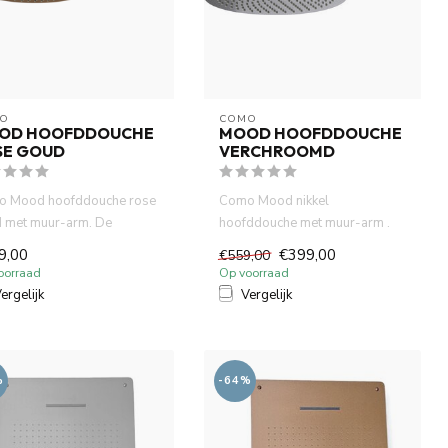
O
COMO
OD HOOFDDOUCHE
MOOD HOOFDDOUCHE
SE GOUD
VERCHROOMD
 Mood hoofddouche rose
Como Mood nikkel
 met muur-arm. De
hoofddouche met muur-arm .
ddouche heeft een
De hoofddouche heeft een
9,00
€399,00
€559,00
ter ...
diameter v...
oorraad
Op voorraad
ergelijk
Vergelijk
%
-64%