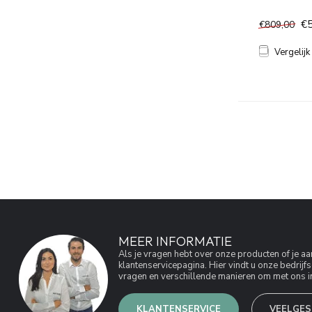
€
€809,00
Vergelijk
MEER INFORMATIE
Als je vragen hebt over onze producten of je 
klantenservicepagina. Hier vindt u onze bedri
vragen en verschillende manieren om met ons in
KLANTENSERVICE
VEELGES