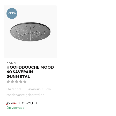
-33%
COMO
HOOFDDOUCHE MOOD
60 SAVERAIN
GUNMETAL
De Mood 60 SaveRain 30 cm
ronde vaste geborstelde
gunmetal douchekop met zijn
€529,00
€790,00
ch...
Op voorraad