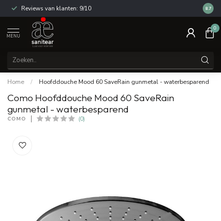
Reviews van klanten: 9/10
14 dag
8.7
0
MENU
Home
/
Hoofddouche Mood 60 SaveRain gunmetal - waterbesparend
Como Hoofddouche Mood 60 SaveRain
gunmetal - waterbesparend
COMO
(0)