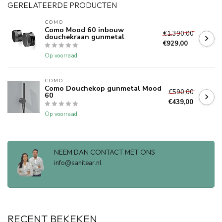
GERELATEERDE PRODUCTEN
COMO
Como Mood 60 inbouw
€1.390,00
douchekraan gunmetal
€929,00
Op voorraad
COMO
Como Douchekop gunmetal Mood
€590,00
60
€439,00
Op voorraad
NEEM DAN CONTACT MET ONS
info@sanitear.nl
RECENT BEKEKEN