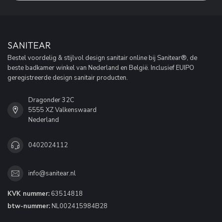
SANITEAR
Bestel voordelig & stijlvol design sanitair online bij Sanitear®, de
beste badkamer winkel van Nederland en België. Inclusief EUIPO
geregistreerde design sanitair producten.
Dragonder 32C
5555 XZ Valkenswaard
Nederland
0402024112
info@sanitear.nl
KVK nummer:
63514818
btw-nummer:
NL002415984B28