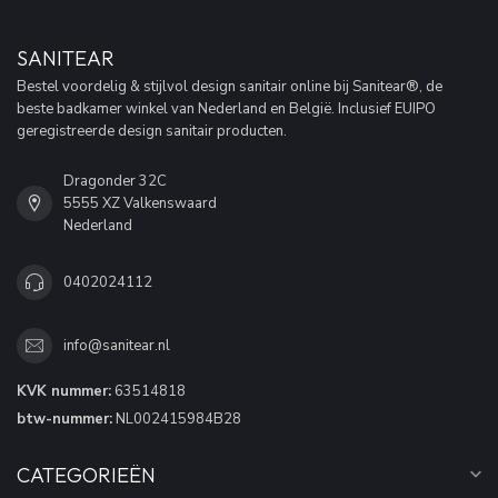
SANITEAR
Bestel voordelig & stijlvol design sanitair online bij Sanitear®, de
beste badkamer winkel van Nederland en België. Inclusief EUIPO
geregistreerde design sanitair producten.
Dragonder 32C
5555 XZ Valkenswaard
Nederland
0402024112
info@sanitear.nl
KVK nummer:
63514818
btw-nummer:
NL002415984B28
CATEGORIEËN