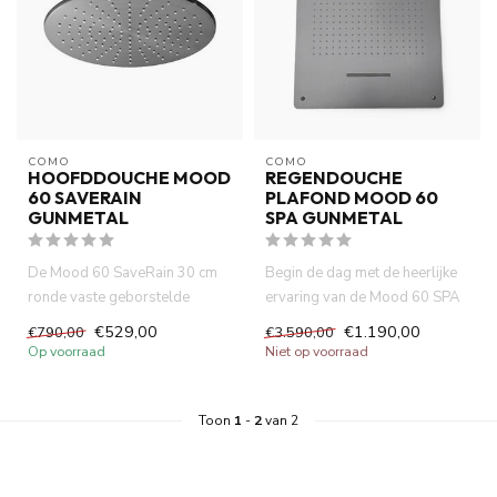
COMO
COMO
HOOFDDOUCHE MOOD
REGENDOUCHE
60 SAVERAIN
PLAFOND MOOD 60
GUNMETAL
SPA GUNMETAL
De Mood 60 SaveRain 30 cm
Begin de dag met de heerlijke
ronde vaste geborstelde
ervaring van de Mood 60 SPA
gunmetal douchekop met zijn
hoofddouche gunmetal. ...
€529,00
€1.190,00
€790,00
€3.590,00
ch...
Op voorraad
Niet op voorraad
Toon
1
-
2
van 2