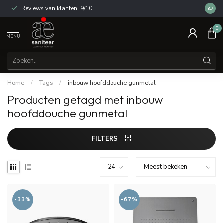
Reviews van klanten: 9/10
14 dag
8.7
0
MENU
Home
/
Tags
/
inbouw hoofddouche gunmetal
Producten getagd met inbouw
hoofddouche gunmetal
FILTERS
-33%
-67%