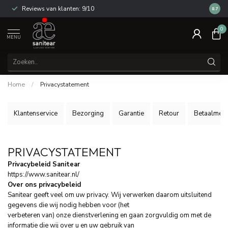
Reviews van klanten: 9/10
14 dag
8.7
0
MENU
Home
/
Privacystatement
Klantenservice
Bezorging
Garantie
Retour
Betaalmet
PRIVACYSTATEMENT
Privacybeleid Sanitear
https://www.sanitear.nl/
Over ons privacybeleid
Sanitear geeft veel om uw privacy. Wij verwerken daarom uitsluitend
gegevens die wij nodig hebben voor (het
verbeteren van) onze dienstverlening en gaan zorgvuldig om met de
informatie die wij over u en uw gebruik van