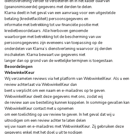
dienstverlening verder te verbeteren en in het kader daarvan
(geanonimiseerde) gegevens met derden te delen.
Klarna deelt in het geval van een aanvraag voor een uitgestelde
betaling (kredietfaciliteit) persoonsgegevens en
informatie met betrekking tot uw financiële positie met
kredietbeoordelaars. Alle hierboven genoemde
waarborgen met betrekking tot de bescherming van uw
persoonsgegevens zijn eveneens van toepassing op de
onderdelen van Klarna’s dienstverlening waarvoor zij derden
inschakelen. Klarna bewaart uw gegevens niet
langer dan op grond van de wettelijke termijnen is toegestaan.
Beoordelingen
WebwinkelKeur
Wij verzamelen reviews via het platform van WebwinkelKeur. Als u een
review achterlaat via WebwinkelKeur dan
bent u verplicht om een naam en e-mailadres op te geven.
WebwinkelKeur deelt deze gegevens met ons, zodat wij
de review aan uw bestelling kunnen koppelen. In sommige gevallen kan
WebwinkelKeur contact met u opnemen
om een toelichting op uw review te geven. In het geval dat wij u
uitnodigen om een review achter te laten delen
wij uw naam en e-mailadres met WebwinkelKeur. Zij gebruiken deze
gegevens enkel met het doel u uit te nodigen