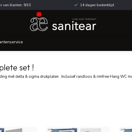
s van klanten: 9/10
14 dagen bedenktijd
antenservice
lete set !
ing met delta & sigma drukplaten . Inclusief randloos & rimfree Hang WC met t