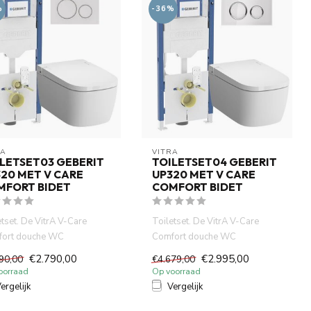
%
-36%
RA
VITRA
LETSET03 GEBERIT
TOILETSET04 GEBERIT
20 MET V CARE
UP320 MET V CARE
MFORT BIDET
COMFORT BIDET
etset. De VitrA V-Care
Toiletset. De VitrA V-Care
ort douche WC
Comfort douche WC
ineert hig-tech
combineert hig-tech
€2.790,00
€2.995,00
90,00
€4.679,00
ologie, co...
technologie, co...
oorraad
Op voorraad
ergelijk
Vergelijk