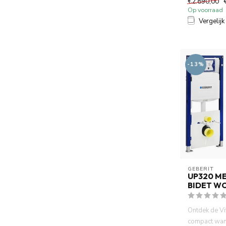
€2.890,00
Op voorraad
Vergelijk
-13%
GEBERIT 
UP320 ME
BIDET WC
Ontdek de Vi
compact wan