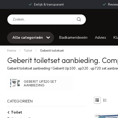
Eerlijk & transparant
Review
Alle categorieën
Badkamerideeën
Advies
Kl
Home
/
Toilet
/
Geberit toiletset
Geberit toiletset aanbieding. Comp
Geberit toiletset aanbieding ! Geberit Up100 , up320 , up720 set aanbied
GEBERIT UP320 SET
AANBIEDING
CATEGORIEËN
Toilet