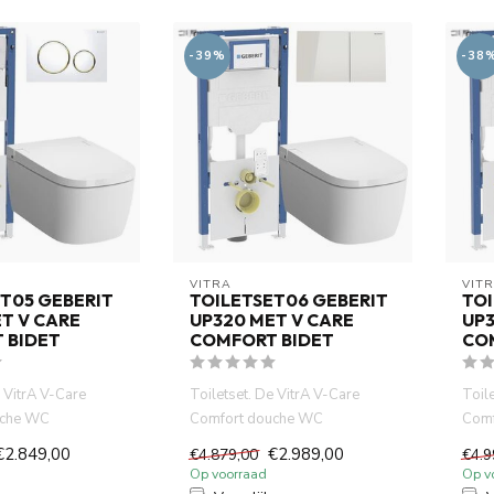
-39%
-38
VITRA
VIT
T05 GEBERIT
TOILETSET06 GEBERIT
TOI
T V CARE
UP320 MET V CARE
UP3
 BIDET
COMFORT BIDET
CO
e VitrA V-Care
Toiletset. De VitrA V-Care
Toil
uche WC
Comfort douche WC
Comf
ig-tech
combineert hig-tech
comb
€2.849,00
€2.989,00
€4.879,00
€4.9
co...
technologie, co...
techn
Op voorraad
Op v