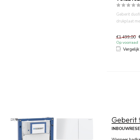
Geberit duo
drukplaat m
spoelrand wa
€1.499,00
Op voorraad
Vergelijk
Geberit 
INBOUWRESE
Wanneer badkame