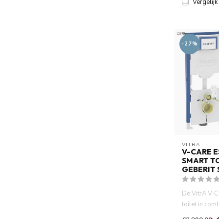
Vergelijk
-27%
VITRA
V-CARE E
SMART T
GEBERIT
De VitrA V‑C
toilet in com
Geberit UP32