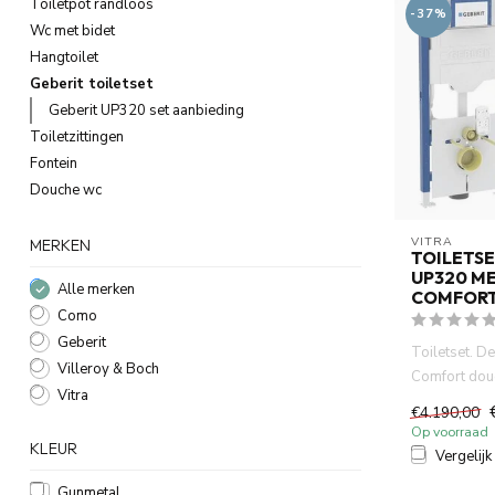
Toiletpot randloos
-37%
Wc met bidet
Hangtoilet
Geberit toiletset
Geberit UP320 set aanbieding
Toiletzittingen
Fontein
Douche wc
VITRA
MERKEN
TOILETSE
UP320 ME
Alle merken
COMFORT
Como
Geberit
Toiletset. D
Villeroy & Boch
Comfort do
Vitra
combineert h
€4.190,00
technologie, 
Op voorraad
KLEUR
Vergelijk
Gunmetal