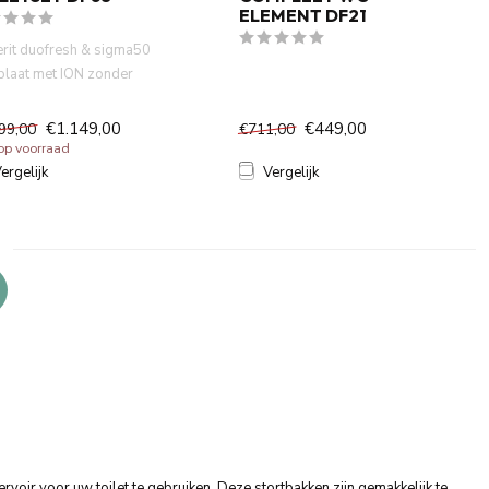
ELEMENT DF21
rit duofresh & sigma50
plaat met ION zonder
lrand wandcloset mat
€1.149,00
€449,00
99,00
€711,00
 op voorraad
ergelijk
Vergelijk
ir voor uw toilet te gebruiken. Deze stortbakken zijn gemakkelijk te