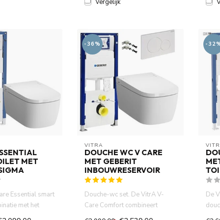
Vergelijk
V
-36%
-32
VITRA
VIT
SSENTIAL
DOUCHE WC V CARE
DO
OILET MET
MET GEBERIT
ME
 SIGMA
INBOUWRESERVOIR
TOI
are Essential smart
Douche-wc set. De VitrA V-
De V
binatie met het
Care Comfort combineert
douc
0 inbou...
slimme technologie, comfort
het 