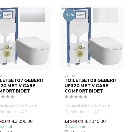
%
-40%
RA
VITRA
LETSET07 GEBERIT
TOILETSET08 GEBERIT
20 MET V CARE
UP320 MET V CARE
MFORT BIDET
COMFORT BIDET
etset. De VitrA V-Care
Toiletset. De VitrA V-Care
ort douche WC
Comfort douche WC
ineert hig-tech
combineert hig-tech
€3.090,00
€2.949,00
90,00
€4.919,00
ologie, co...
technologie, co...
oorraad
Op voorraad