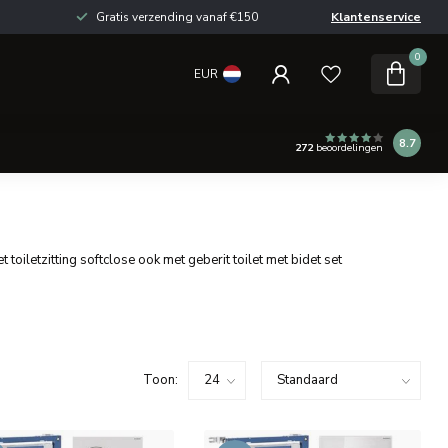
Gratis verzending vanaf €150
Klantenservice
0
EUR
8.7
272
beoordelingen
oiletzitting softclose ook met geberit toilet met bidet set
Toon: