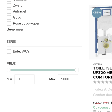
Zwart
Antraciet
-38%
Goud
Rosé goud-koper
Bekijk meer
SERIE
Bidet WC's
PRIJS
VITRA
TOILETSE
UP320 ME
COMFORT
Min
Max
Toiletset. D
Comfort do
combineert h
€4.579,00
technologie, 
Op voorraad