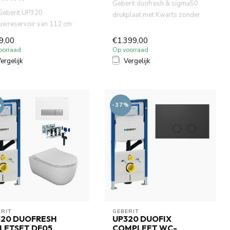
Geberit duofresh & sigma50
Geberit UP320
drukplaat met Kwarts zonder
uwreservoir van 112 cm
spoelrand wandcloset mat ...
wjaar 2025) is dé
9,00
€1.399,00
daard voo...
oorraad
Op voorraad
ergelijk
Vergelijk
%
-37%
RIT 
GEBERIT 
320 DUOFRESH
UP320 DUOFIX
LETSET DF05
COMPLEET WC-