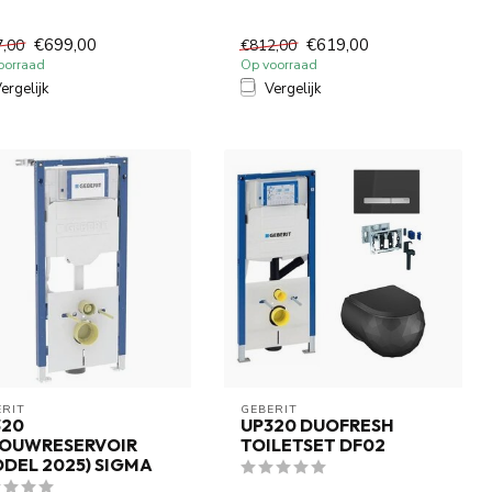
tset met softclose en ...
toiletoplossing? Ontdek nu de
Ge...
€699,00
€619,00
7,00
€812,00
oorraad
Op voorraad
ergelijk
Vergelijk
RIT 
GEBERIT 
320
UP320 DUOFRESH
BOUWRESERVOIR
TOILETSET DF02
DEL 2025) SIGMA