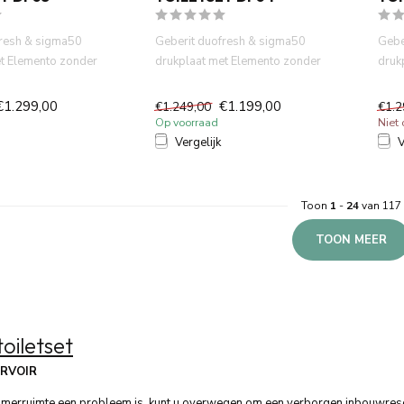
fresh & sigma50
Geberit duofresh & sigma50
Gebe
et Elemento zonder
drukplaat met Elemento zonder
druk
ndcloset ma...
spoelrand wandcloset wi...
spoe
wit...
€1.299,00
€1.199,00
€1.249,00
€1.2
Op voorraad
Niet
Vergelijk
V
Toon
1
-
24
van 117
TOON MEER
toiletset
RVOIR
rruimte een probleem is, kunt u overwegen om een ​​verborgen inbouwreservo