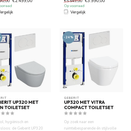
€2.499,00
€3.990,00
90,00
€5.549,00
bide...
oorraad
Op voorraad
ergelijk
Vergelijk
%
-24%
RIT 
GEBERIT 
ERIT UP320 MET
UP320 MET VITRA
N TOILETSET
COMPACT TOILETSET
vol, hygiënisch en
Op zoek naar een
isloos: de Geberit UP320
ruimtebesparende én stijlvolle