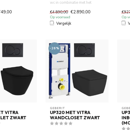
wc in combinatie met het
e bidetfunctie en
toile
Geberit UP320 inbouw toile...
749,00
€2.890,00
€4.890,00
€92
Op voorraad
Op v
Vergelijk
V
-26%
GEBERIT 
GEBE
T VITRA
UP320 MET VITRA
UP
LET ZWART
WANDCLOSET ZWART
IN
(MO