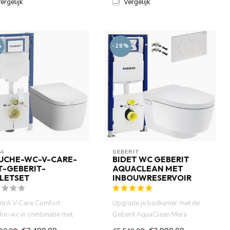
ergelijk
Vergelijk
%
-28%
RA
GEBERIT 
UCHE-WC-V-CARE-
BIDET WC GEBERIT
T-GEBERIT-
AQUACLEAN MET
LETSET
INBOUWRESERVOIR
itrA V‑Care Comfort
Upgrade je badkamer met de
he-wc in combinatie met
Geberit AquaClean Mera
Geberit UP320 inbouw toi...
Classic, een hoogwaardige