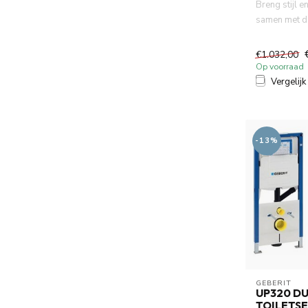
Breng stijl en
samen met d
toiletset: de 
€1.032,00
Op voorraad
Vergelijk
-13%
GEBERIT 
UP320 D
TOILETSE