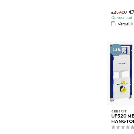
geïntegreerd
Geb...
€
€857,00
Op voorraad
Vergelijk
-13%
GEBERIT 
UP320 ME
HANGTOI