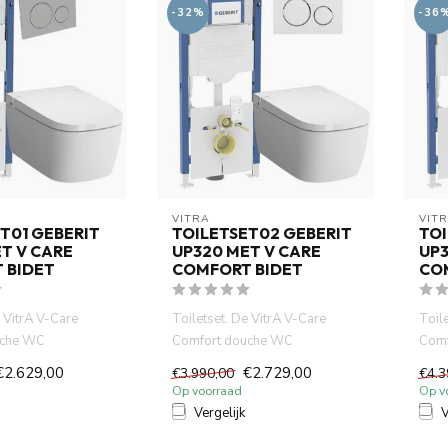
-32%
-36
VITRA
VIT
T01 GEBERIT
TOILETSET02 GEBERIT
TOI
T V CARE
UP320 MET V CARE
UP3
 BIDET
COMFORT BIDET
CO
e VitrA V-Care
Toiletset. De VitrA V-Care
Toil
uche WC
Comfort douche WC
Comf
ig-tech
combineert hig-tech
comb
€2.629,00
€2.729,00
€3.990,00
€4.3
co...
technologie, co...
techn
Op voorraad
Op v
Vergelijk
V