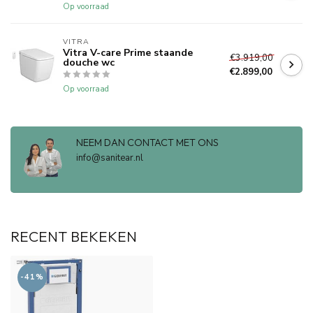
Op voorraad
VITRA
Vitra V-care Prime staande
€3.919,00
douche wc
€2.899,00
Op voorraad
NEEM DAN CONTACT MET ONS
info@sanitear.nl
RECENT BEKEKEN
-41%