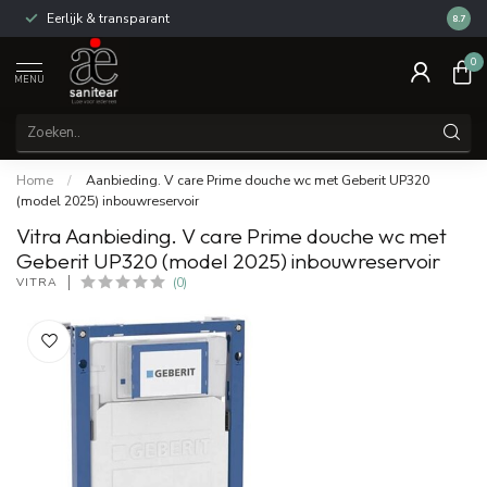
Reviews van klanten: 9/10
14 d
8.7
0
MENU
Home
/
Aanbieding. V care Prime douche wc met Geberit UP320
(model 2025) inbouwreservoir
Vitra Aanbieding. V care Prime douche wc met
Geberit UP320 (model 2025) inbouwreservoir
VITRA
(0)