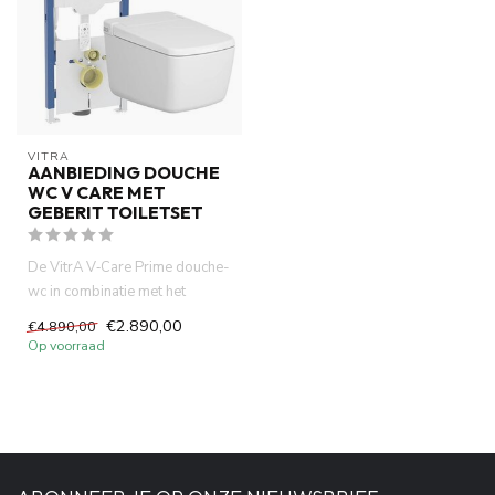
VITRA
AANBIEDING DOUCHE
WC V CARE MET
GEBERIT TOILETSET
De VitrA V‑Care Prime douche-
wc in combinatie met het
Geberit UP320 inbouw toile...
€2.890,00
€4.890,00
Op voorraad