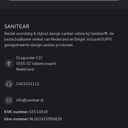
SANITEAR
Bestel voordelig & stijlvol design sanitair online bij Sanitear®, de
beste badkamer winkel van Nederland en België. Inclusief EUIPO
geregistreerde design sanitair producten.
Dragonder 32C
5555 XZ Valkenswaard
Nederland
0402024112
info@sanitear.nl
KVK nummer:
63514818
btw-nummer:
NL002415984B28