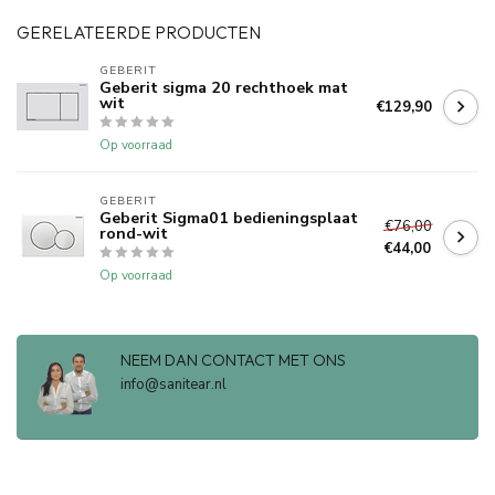
GERELATEERDE PRODUCTEN
GEBERIT 
Geberit sigma 20 rechthoek mat
wit
€129,90
Op voorraad
GEBERIT 
Geberit Sigma01 bedieningsplaat
€76,00
rond-wit
€44,00
Op voorraad
NEEM DAN CONTACT MET ONS
info@sanitear.nl