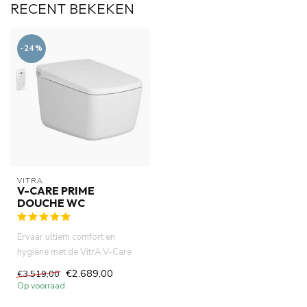
RECENT BEKEKEN
-24%
VITRA
V-CARE PRIME
DOUCHE WC
Ervaar ultiem comfort en
hygiëne met de VitrA V-Care
Prime douche-wc. Voorzien v...
€2.689,00
€3.519,00
Op voorraad