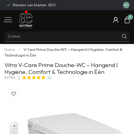
Reviews van klanten: 9/10
14 dag
8.7
0
MENU
Home
/
V-Care Prime Douche-WC – Hangend | Hygiëne, Comfort &
Technologie in Één
Vitra V-Care Prime Douche-WC – Hangend |
Hygiëne, Comfort & Technologie in Één
VITRA
(1)