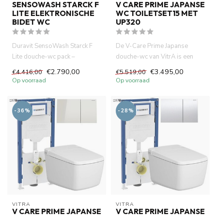
SENSOWASH STARCK F
V CARE PRIME JAPANSE
LITE ELEKTRONISCHE
WC TOILETSET15 MET
BIDET WC
UP320
Duravit SensoWash Starck F
De V-Care Prime Japanse
Lite douche-wc pack –
douche-wc van VitrA is een
compleet met randloos
moderne, slimme high-tech
€2.790,00
€3.495,00
€4.416,00
€5.519,00
wandclose...
toi...
Op voorraad
Op voorraad
-36%
-28%
VITRA
VITRA
V CARE PRIME JAPANSE
V CARE PRIME JAPANSE