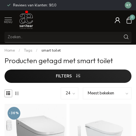
Reviews van klanten: 9/10
14 dag
8.7
0
MENU
Home
/
Tags
/
smart toilet
Producten getagd met smart toilet
FILTERS
-36%