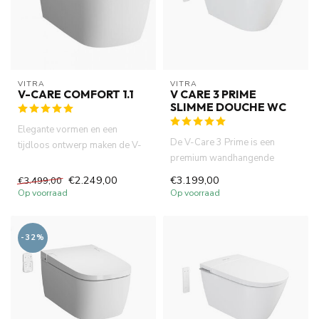
VITRA
VITRA
V-CARE COMFORT 1.1
V CARE 3 PRIME
SLIMME DOUCHE WC
Elegante vormen en een
De V-Care 3 Prime is een
tijdloos ontwerp maken de V-
premium wandhangende
care Comfort 1.1 GEN2 tot
slimme douche-wc met
een...
€2.249,00
€3.199,00
€3.499,00
bidetfunctie ...
Op voorraad
Op voorraad
-32%