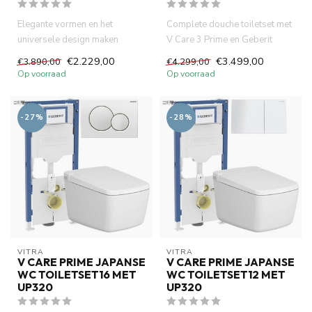
Elegante vormen en het
Complete douche toiletset met
universele design maken
V Care 3 Prime en Geberit
Viclean douchewc tot een
UP320 inbouwreservoir. L...
€2.229,00
€3.499,00
€3.890,00
€4.299,00
doucheto...
Op voorraad
Op voorraad
-27%
-28%
VITRA
VITRA
V CARE PRIME JAPANSE
V CARE PRIME JAPANSE
WC TOILETSET16 MET
WC TOILETSET12 MET
UP320
UP320