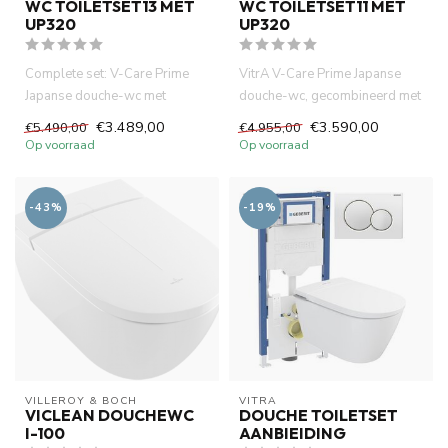
WC TOILETSET13 MET
WC TOILETSET11 MET
UP320
UP320
Complete set: V-Care Prime
VitrA V-Care Prime Japanse
Japanse douche-wc met
douche-wc, gecombineerd met
Geberit UP320
het Geberit UP320 inbouwr...
€3.489,00
€3.590,00
€5.490,00
€4.955,00
inbouwreservoir e...
Op voorraad
Op voorraad
-43%
-19%
VILLEROY & BOCH
VITRA
VICLEAN DOUCHEWC
DOUCHE TOILETSET
I-100
AANBIEIDING