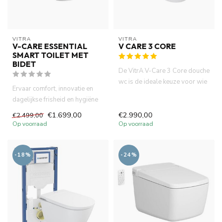
VITRA
VITRA
V-CARE ESSENTIAL
V CARE 3 CORE
SMART TOILET MET
BIDET
De VitrA V-Care 3 Core douche
wc is de ideale keuze voor wie
Ervaar comfort, innovatie en
zoekt naar een comb...
dagelijkse frisheid en hygiëne
met de Vitra V-Care ...
€1.699,00
€2.990,00
€2.499,00
Op voorraad
Op voorraad
-18%
-24%