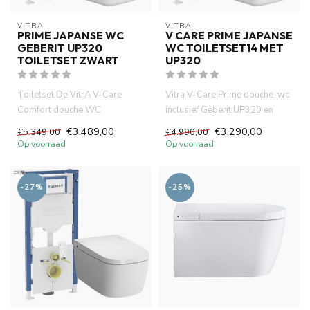
VITRA
VITRA
PRIME JAPANSE WC
V CARE PRIME JAPANSE
GEBERIT UP320
WC TOILETSET14 MET
TOILETSET ZWART
UP320
Toiletset,De VitrA V-Care
Vitra V-Care Prime douche-wc
Comfort douche WC
inclusief Geberit UP320 en
combineert hig-tech
Sigma 20 mat witte drukp...
€3.489,00
€3.290,00
€5.349,00
€4.990,00
technologie, com...
Op voorraad
Op voorraad
-27%
-25%