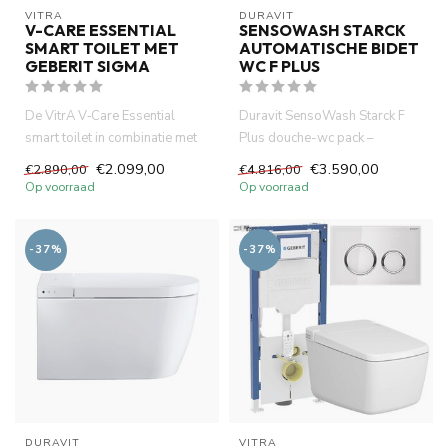
VITRA
DURAVIT
V-CARE ESSENTIAL
SENSOWASH STARCK
SMART TOILET MET
AUTOMATISCHE BIDET
GEBERIT SIGMA
WC F PLUS
De VitrA V‑Care Essential
Duravit SensoWash Starck F
smart toilet in combinatie met
Plus douche-wc pack –
het Geberit UP320 inbou...
compleet met randloos
€2.099,00
€3.590,00
€2.890,00
€4.816,00
wandclose...
Op voorraad
Op voorraad
-37%
-37%
DURAVIT
VITRA