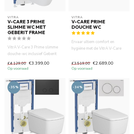
VITRA
VITRA
V-CARE 3 PRIME
V-CARE PRIME
SLIMME WC MET
DOUCHE WC
GEBERIT FRAME
Ervaar ultiem comfort en
VitrA V-Care 3 Prime slimme
hygiëne met de VitrA V-Care
douche-wc inclusief Geberit
Prime douche-wc. Voorzien v...
UP320 inbouwframe. Ervaa...
€3.399,00
€2.689,00
€4.129,00
€3.519,00
Op voorraad
Op voorraad
-35%
-34%