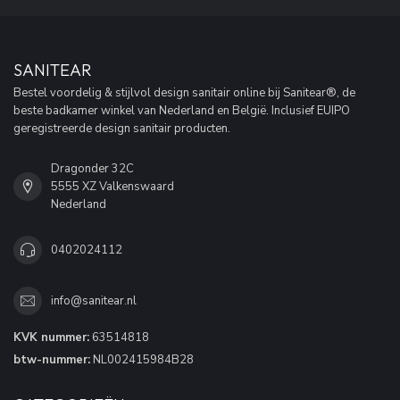
SANITEAR
Bestel voordelig & stijlvol design sanitair online bij Sanitear®, de
beste badkamer winkel van Nederland en België. Inclusief EUIPO
geregistreerde design sanitair producten.
Dragonder 32C
5555 XZ Valkenswaard
Nederland
0402024112
info@sanitear.nl
KVK nummer:
63514818
btw-nummer:
NL002415984B28