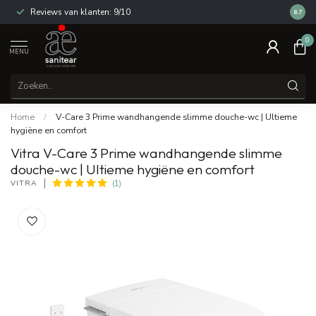
Reviews van klanten: 9/10
14 dag
8.7
0
MENU
Home
/
V-Care 3 Prime wandhangende slimme douche-wc | Ultieme
hygiëne en comfort
Vitra V-Care 3 Prime wandhangende slimme
douche-wc | Ultieme hygiëne en comfort
VITRA
(1)