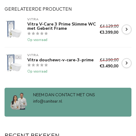
GERELATEERDE PRODUCTEN
VITRA
Vitra V-Care 3 Prime Slimme WC
€4.129,00
met Geberit Frame
€3.399,00
Op voorraad
VITRA
Vitra douchewc-v-care-3-prime
€4.390,00
€3.490,00
Op voorraad
NEEM DAN CONTACT MET ONS
info@sanitear.nl
RECENT BEKEKEN