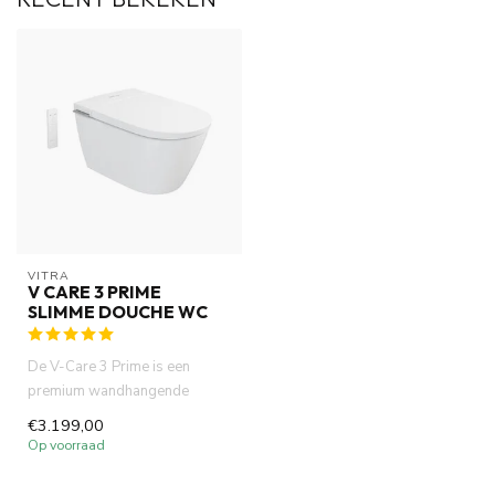
VITRA
V CARE 3 PRIME
SLIMME DOUCHE WC
De V-Care 3 Prime is een
premium wandhangende
slimme douche-wc met
€3.199,00
bidetfunctie ...
Op voorraad