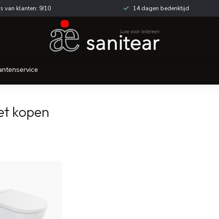
s van klanten: 9/10
14 dagen bedenktijd
antenservice
et kopen