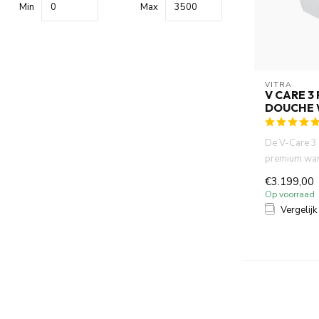
Min
Max
VITRA
V CARE 3
DOUCHE
De V-Care 3 
premium wa
slimme douc
€3.199,00
bidetfunctie ..
Op voorraad
Vergelijk