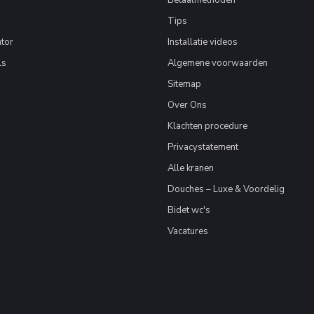
Betaalmethoden
Tips
tor
Installatie videos
ls
Algemene voorwaarden
Sitemap
Over Ons
Klachten procedure
Privacystatement
Alle kranen
Douches – Luxe & Voordelig
Bidet wc's
Vacatures