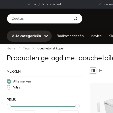
Eerlijk & transparant
Review
Alle categorieën
Badkamerideeën
Advies
Kl
Home
/
Tags
/
douchetoilet kopen
Producten getagd met douchetoil
MERKEN
Alle merken
Vitra
PRIJS