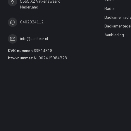
Toilet
5555 XZ Valkenswaard
Nederland
Baden
Badkamer radia
0402024112
Badkamer tege
Aanbieding
info@sanitear.nl
KVK nummer:
63514818
btw-nummer:
NL002415984B28