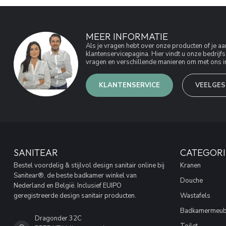
MEER INFORMATIE
Als je vragen hebt over onze producten of je 
klantenservicepagina. Hier vindt u onze bedri
vragen en verschillende manieren om met ons in
KLANTENSERVICE
VEELGES
SANITEAR
CATEGORI
Bestel voordelig & stijlvol design sanitair online bij
Kranen
Sanitear®, de beste badkamer winkel van
Douche
Nederland en België. Inclusief EUIPO
geregistreerde design sanitair producten.
Wastafels
Badkamermeub
Dragonder 32C