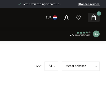
Gratis verzending vanaf €150
Klantenservice
0
EUR
8.7
272
beoordelingen
Toon: