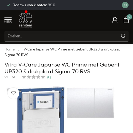
Reviews van klanten: 9/10
14 dag
8.7
0
MENU
Home
/
V-Care Japanse WC Prime met Geberit UP320 & drukplaat
Sigma 70 RVS
Vitra V-Care Japanse WC Prime met Geberit
UP320 & drukplaat Sigma 70 RVS
VITRA
(0)