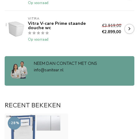
Op voorraad
VITRA
Vitra V-care Prime staande
€3.919,00
douche wc
€2.899,00
Op voorraad
NEEM DAN CONTACT MET ONS
info@sanitear.nl
RECENT BEKEKEN
-28%