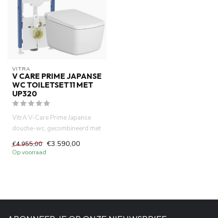
VITRA
V CARE PRIME JAPANSE
WC TOILETSET11 MET
UP320
VitrA V-Care Prime Japanse
douche-wc, gecombineerd met
het Geberit UP320 inbouwr...
€3.590,00
€4.955,00
Op voorraad