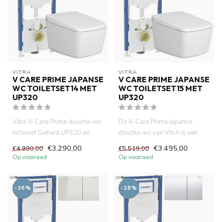
VITRA
VITRA
V CARE PRIME JAPANSE
V CARE PRIME JAPANSE
WC TOILETSET14 MET
WC TOILETSET15 MET
UP320
UP320
Vitra V-Care Prime douche-wc
De V-Care Prime Japanse
inclusief Geberit UP320 en
douche-wc van VitrA is een
Sigma 20 mat witte drukp...
moderne, slimme high-tech
€3.290,00
€3.495,00
€4.990,00
€5.519,00
toi...
Op voorraad
Op voorraad
-36%
-28%