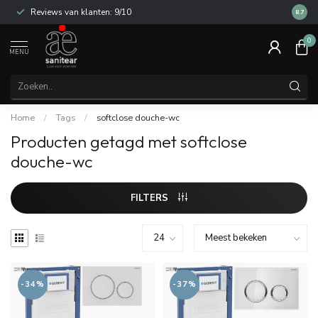
Reviews van klanten: 9/10
14 dag
8.7
0
MENU
Home
/
Tags
/
softclose douche-wc
Producten getagd met softclose
douche-wc
FILTERS
-34%
-37%