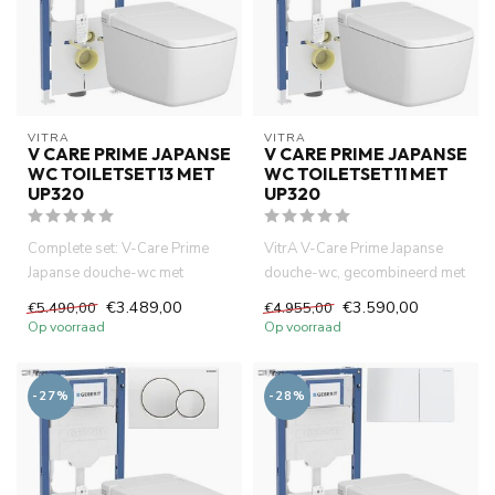
VITRA
VITRA
V CARE PRIME JAPANSE
V CARE PRIME JAPANSE
WC TOILETSET13 MET
WC TOILETSET11 MET
UP320
UP320
Complete set: V-Care Prime
VitrA V-Care Prime Japanse
Japanse douche-wc met
douche-wc, gecombineerd met
Geberit UP320
het Geberit UP320 inbouwr...
€3.489,00
€3.590,00
€5.490,00
€4.955,00
inbouwreservoir e...
Op voorraad
Op voorraad
-27%
-28%