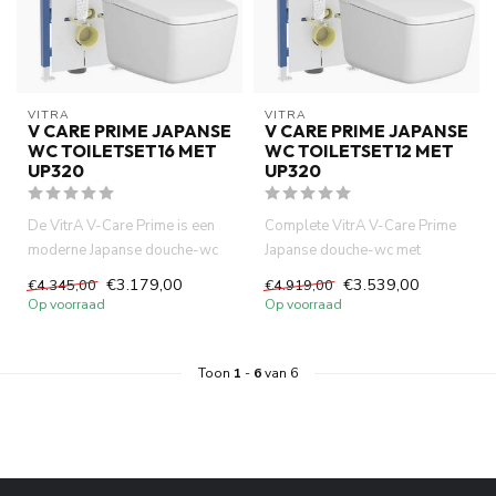
VITRA
VITRA
V CARE PRIME JAPANSE
V CARE PRIME JAPANSE
WC TOILETSET16 MET
WC TOILETSET12 MET
UP320
UP320
De VitrA V-Care Prime is een
Complete VitrA V-Care Prime
moderne Japanse douche-wc
Japanse douche-wc met
met bidetfunctie, verwarm...
Geberit UP320
€3.179,00
€3.539,00
€4.345,00
€4.919,00
inbouwreservoir ...
Op voorraad
Op voorraad
Toon
1
-
6
van 6