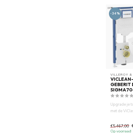
-34%
VILLEROY &
VICLEAN-
GEBERIT
SIGMA70
Upgrade je t
met de ViCle
wc, het betr
€5.467,00
Op voorraad