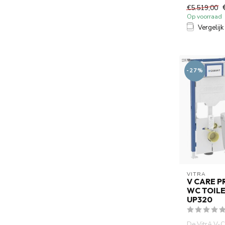
moderne, slim
€5.519,00
Op voorraad
Vergelijk
-27%
VITRA
V CARE P
WC TOILE
UP320
De VitrA V-C