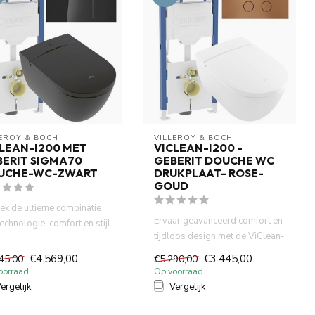
LEROY & BOCH
VILLEROY & BOCH
LEAN-I200 MET
VICLEAN-I200 -
BERIT SIGMA70
GEBERIT DOUCHE WC
UCHE-WC-ZWART
DRUKPLAAT- ROSE-
GOUD
ek de ultieme combinatie
Ervaar geavanceerd comfort en
echnologie, comfort en stijl
tijdloos design met de ViClean-
e Villeroy &...
I 200 douche-wc van...
€4.569,00
€3.445,00
45,00
€5.290,00
oorraad
Op voorraad
ergelijk
Vergelijk