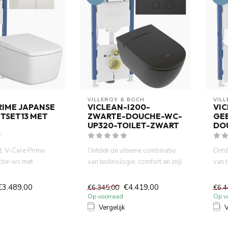
VILLEROY & BOCH
VIL
RIME JAPANSE
VICLEAN-I200-
VIC
TSET13 MET
ZWARTE-DOUCHE-WC-
GE
UP320-TOILET-ZWART
DO
: V-Care Prime
Ontdek de ultieme combinatie
Ontd
che-wc met
van technologie, comfort en stijl
van t
20
met de Villeroy &...
met d
oir e...
€3.489,00
€4.419,00
€6.345,00
€6.4
Op voorraad
Op v
Vergelijk
V