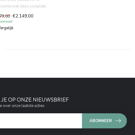
etruimte met deze complete
art toiletset. De V...
€2.149,00
79,00
oorraad
ergelijk
JE OP ONZE NIEUWSBRIEF
e over onze laatste acties
ABONNEER