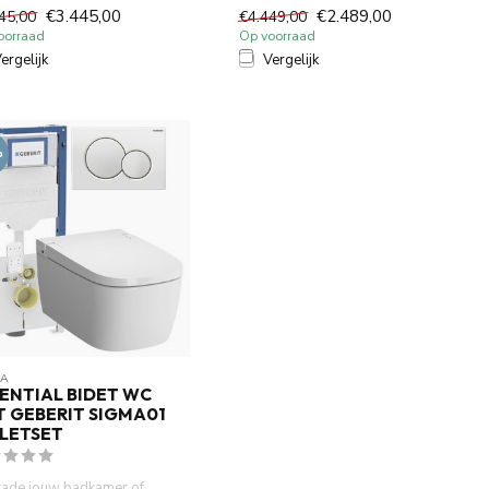
het betrouwbare Ge...
wc. Inclusief Geberit ...
€3.445,00
€2.489,00
45,00
€4.449,00
oorraad
Op voorraad
ergelijk
Vergelijk
%
RA
ENTIAL BIDET WC
 GEBERIT SIGMA01
LETSET
ade jouw badkamer of