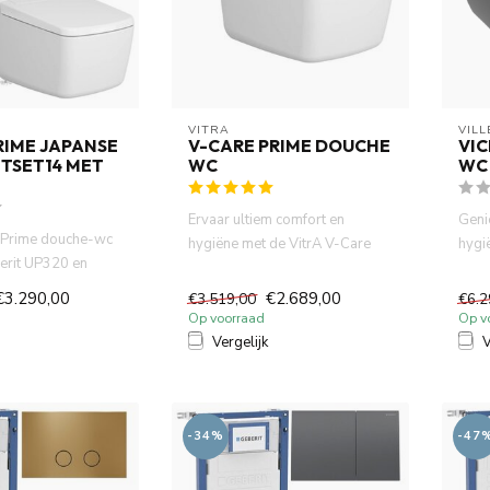
VITRA
VIL
RIME JAPANSE
V-CARE PRIME DOUCHE
VIC
TSET14 MET
WC
WC
Ervaar ultiem comfort en
Geni
e Prime douche-wc
hygiëne met de VitrA V-Care
hygi
berit UP320 en
Prime douche-wc. Voorzien v...
bide
 witte drukp...
€3.290,00
€2.689,00
€3.519,00
€6.2
Op voorraad
Op v
Vergelijk
V
-34%
-47