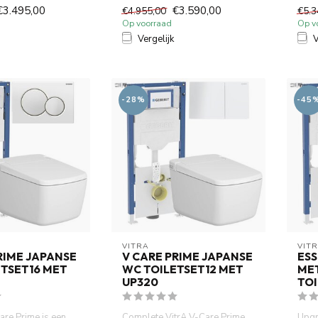
me high-tech toi...
het Geberit UP320 inbouwr...
wc, 
€3.495,00
€3.590,00
€4.955,00
€5.3
Op voorraad
Op v
Vergelijk
V
-28%
-45
VITRA
VIT
RIME JAPANSE
V CARE PRIME JAPANSE
ESS
TSET16 MET
WC TOILETSET12 MET
MET
UP320
TOI
are Prime is een
Complete VitrA V-Care Prime
Upgr