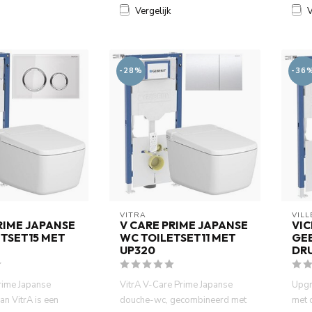
Vergelijk
V
-28%
-36
VITRA
VIL
RIME JAPANSE
V CARE PRIME JAPANSE
VIC
TSET15 MET
WC TOILETSET11 MET
GEB
UP320
DR
rime Japanse
VitrA V-Care Prime Japanse
Upgr
n VitrA is een
douche-wc, gecombineerd met
met 