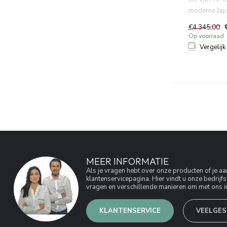
moderne Jap
met bidetfunc
€4.345,00
Op voorraad
Vergelijk
MEER INFORMATIE
Als je vragen hebt over onze producten of je 
klantenservicepagina. Hier vindt u onze bedri
vragen en verschillende manieren om met ons in
KLANTENSERVICE
VEELGES