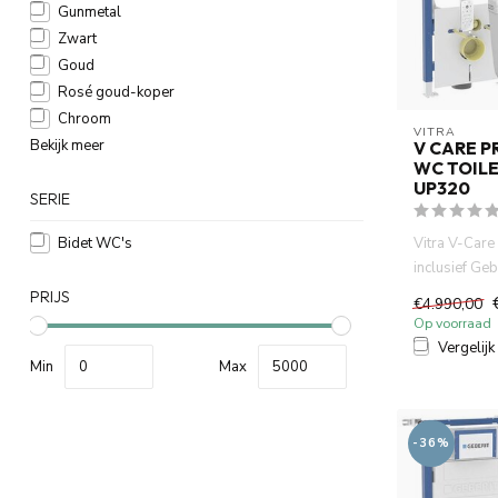
Gunmetal
Zwart
Goud
Rosé goud-koper
Chroom
VITRA
Bekijk meer
V CARE P
WC TOILE
UP320
SERIE
Vitra V-Car
Bidet WC's
inclusief Ge
Sigma 20 mat
PRIJS
€4.990,00
Op voorraad
Vergelijk
Min
Max
-36%