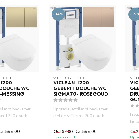
-34%
-35
 BOCH
VILLEROY & BOCH
VIL
I200 -
VICLEAN-I200 -
VIC
 DOUCHE WC
GEBERIT DOUCHE WC
GE
-MESSING
SIGMA70- ROSEGOUD
DR
GU
oilet of badkamer
Upgrade je toilet of badkamer
Erva
an-I 200 douche-
met de ViClean-I 200 douche-
tijd
ouwbare Ge...
wc, het betrouwbare Ge...
I 20
€3.595,00
€3.595,00
€5.467,00
€5.2
Op voorraad
Op v