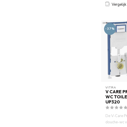
Vergelijk
-37%
VITRA
V CARE P
WC TOILE
UP320
De V-Care P
douche-wc va