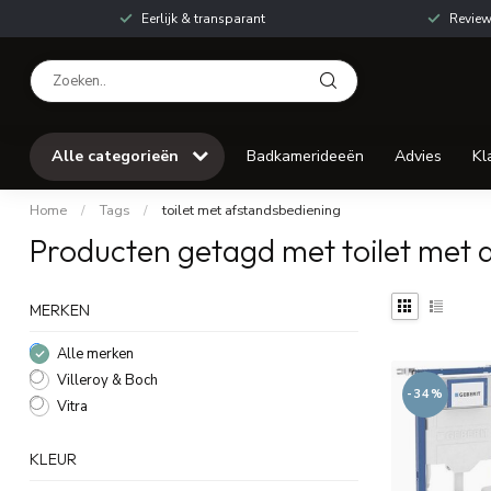
Eerlijk & transparant
Review
Alle categorieën
Badkamerideeën
Advies
Kl
Home
/
Tags
/
toilet met afstandsbediening
Producten getagd met toilet met 
MERKEN
Alle merken
Villeroy & Boch
-34%
Vitra
KLEUR