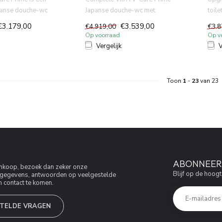
anse douche-wc
Japanse douche-wc met
toil
tie, verwarm...
Geberit UP320
en sm
€3.179,00
€3.539,00
€4.919,00
€3.8
inbouwreservoir ...
Op voorraad
Op v
Vergelijk
V
Toon
1
-
23
van 23
ABONNEER 
aankoop, bezoek dan zeker onze
Blijf op de hoogt
jfsgegevens, antwoorden op veelgestelde
 contact te komen.
TELDE VRAGEN