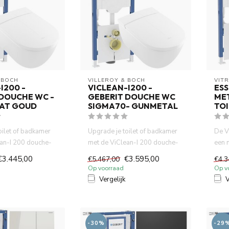
 BOCH
VILLEROY & BOCH
VIT
I200 -
VICLEAN-I200 -
ESS
 DOUCHE WC -
GEBERIT DOUCHE WC
ME
AT GOUD
SIGMA70- GUNMETAL
TOI
oilet of badkamer
Upgrade je toilet of badkamer
De V
an-I 200 douche-
met de ViClean-I 200 douche-
een 
ouwbare Ge...
wc, het betrouwbare Ge...
slimm
€3.445,00
€3.595,00
€5.467,00
€4.3
Op voorraad
Op v
Vergelijk
V
-30%
-29