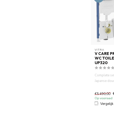
VITRA
V CARE P
WC TOILE
UP320
Complete set
Japanse dou
Geberit UP3
inbouwreserv
€5.490,00
Op voorraad
Vergelijk