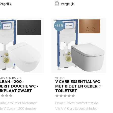
ergelijk
Vergelijk
%
-44%
LEROY & BOCH
VITRA
LEAN-I200 -
V CARE ESSENTIAL WC
ERIT DOUCHE WC -
MET BIDET EN GEBERIT
UKPLAAT ZWART
TOILETSET
ade je toilet of badkamer
Ervaar ultiem comfort met de
de ViClean-I 200 douche-
VitrA V-Care Essential bidet-