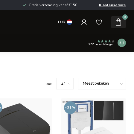
Gratis verzending vanaf €150
Klantenservice
0
EUR
8.7
272
beoordelingen
Toon:
%
-31%