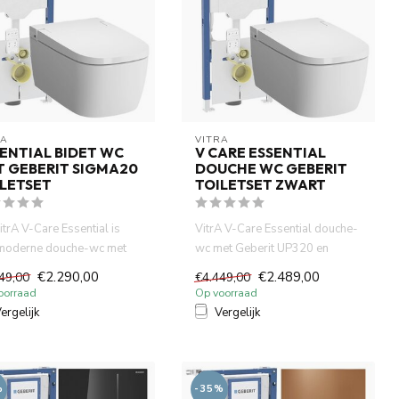
RA
VITRA
ENTIAL BIDET WC
V CARE ESSENTIAL
T GEBERIT SIGMA20
DOUCHE WC GEBERIT
LETSET
TOILETSET ZWART
itrA V-Care Essential is
VitrA V-Care Essential douche-
moderne douche-wc met
wc met Geberit UP320 en
e functies zoals een...
zwarte drukplaat. Luxe Jap...
€2.290,00
€2.489,00
49,00
€4.449,00
oorraad
Op voorraad
ergelijk
Vergelijk
%
-35%