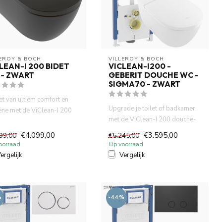
LEROY & BOCH
VILLEROY & BOCH
LEAN-I 200 BIDET
VICLEAN-I200 -
 - ZWART
GEBERIT DOUCHE WC -
SIGMA70 - ZWART
et van ultiem comfort en
Upgrade je toilet of badkamer
ëne met de ViClean-I 200
met de ViClean-I 200 douche-
t wc MatZwart van ...
wc, het betrouwbare Ge...
€4.099,00
€3.595,00
99,00
€5.245,00
oorraad
Op voorraad
ergelijk
Vergelijk
%
-44%