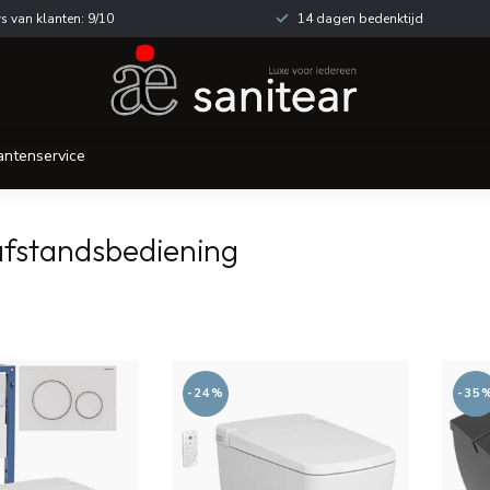
s van klanten: 9/10
14 dagen bedenktijd
antenservice
afstandsbediening
-24%
-35