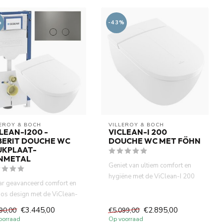
%
-43%
LEROY & BOCH
VILLEROY & BOCH
LEAN-I200 -
VICLEAN-I 200
BERIT DOUCHE WC
DOUCHE WC MET FÖHN
UKPLAAT-
NMETAL
Geniet van ultiem comfort en
hygiëne met de ViClean-I 200
ar geavanceerd comfort en
douche-wc van Villeroy...
loos design met de ViClean-
0 douche-wc van...
€3.445,00
€2.895,00
90,00
€5.099,00
oorraad
Op voorraad