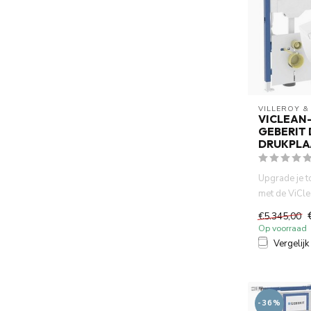
VILLEROY &
VICLEAN-
GEBERIT
DRUKPLA
Upgrade je t
met de ViCle
wc, het betr
€5.345,00
Op voorraad
Vergelijk
-36%