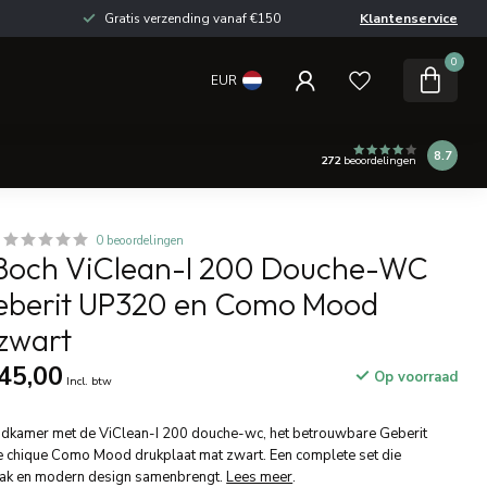
Gratis verzending vanaf €150
Klantenservice
0
EUR
8.7
272
beoordelingen
0 beoordelingen
& Boch ViClean-I 200 Douche-WC
eberit UP320 en Como Mood
 zwart
45,00
Op voorraad
Incl. btw
badkamer met de ViClean-I 200 douche-wc, het betrouwbare Geberit
e chique Como Mood drukplaat mat zwart. Een complete set die
mak en modern design samenbrengt.
Lees meer
.