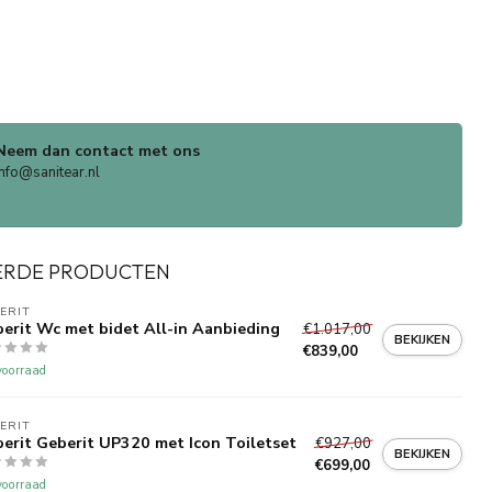
Neem dan contact met ons
info@sanitear.nl
ERDE PRODUCTEN
ERIT 
erit Wc met bidet All-in Aanbieding
€1.017,00
BEKIJKEN
€839,00
oorraad
ERIT 
erit Geberit UP320 met Icon Toiletset
€927,00
BEKIJKEN
€699,00
oorraad