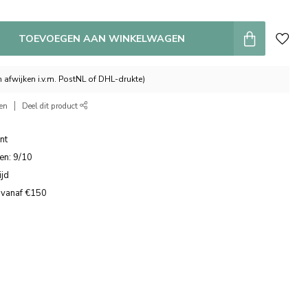
TOEVOEGEN AAN WINKELWAGEN
 afwijken i.v.m. PostNL of DHL-drukte)
ken
Deel dit product
nt
en: 9/10
ijd
 vanaf €150