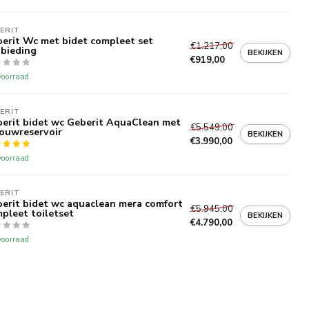
ERIT 
erit Wc met bidet compleet set
€1.217,00
bieding
BEKIJKEN
€919,00
oorraad
ERIT 
erit bidet wc Geberit AquaClean met
€5.549,00
ouwreservoir
BEKIJKEN
€3.990,00
oorraad
ERIT 
erit bidet wc aquaclean mera comfort
€5.945,00
pleet toiletset
BEKIJKEN
€4.790,00
oorraad