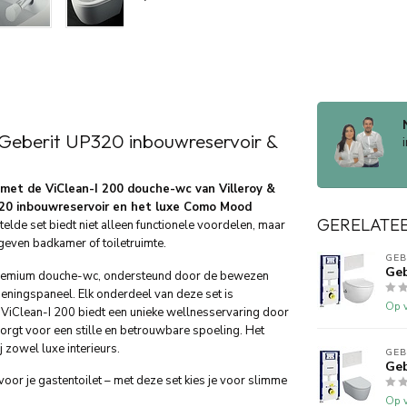
 Geberit UP320 inbouwreservoir &
 met de ViClean-I 200 douche-wc van Villeroy &
20 inbouwreservoir en het luxe Como Mood
GERELATE
de set biedt niet alleen functionele voordelen, maar
geven badkamer of toiletruimte.
GEB
Geb
n premium douche-wc, ondersteund door de bewezen
eningspaneel. Elk onderdeel van deze set is
Op v
ViClean-I 200 biedt een unieke wellnesservaring door
zorgt voor een stille en betrouwbare spoeling. Het
j zowel luxe interieurs.
GEB
Geb
oor je gastentoilet – met deze set kies je voor slimme
Op v