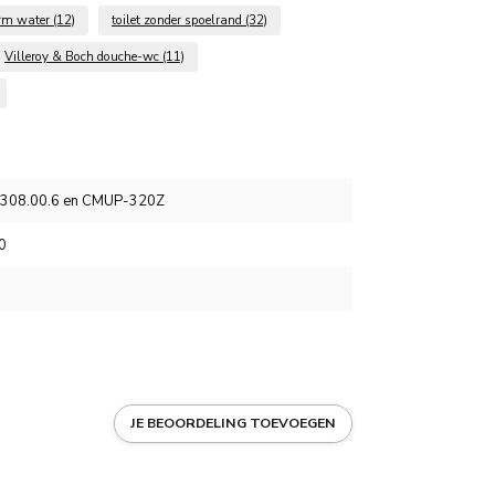
arm water
(12)
toilet zonder spoelrand
(32)
Villeroy & Boch douche-wc
(11)
.308.00.6 en CMUP-320Z
0
JE BEOORDELING TOEVOEGEN