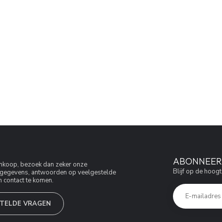
ABONNEER 
aankoop, bezoek dan zeker onze
Blijf op de hoogt
jfsgegevens, antwoorden op veelgestelde
 contact te komen.
TELDE VRAGEN