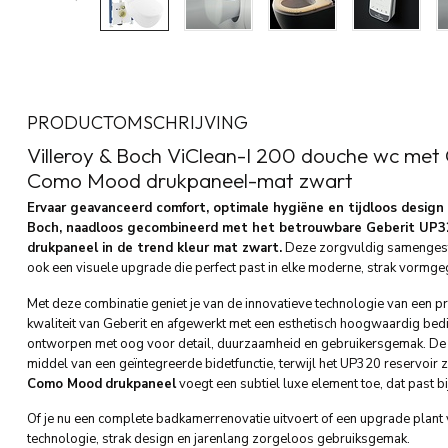
PRODUCTOMSCHRIJVING
Villeroy & Boch ViClean-I 200 douche wc met
Como Mood drukpaneel-mat zwart
Ervaar geavanceerd comfort, optimale hygiëne en tijdloos design
Boch, naadloos gecombineerd met het betrouwbare Geberit UP3
drukpaneel in de trend kleur mat zwart.
Deze zorgvuldig samengestel
ook een visuele upgrade die perfect past in elke moderne, strak vormge
Met deze combinatie geniet je van de innovatieve technologie van ee
kwaliteit van Geberit en afgewerkt met een esthetisch hoogwaardig bedi
ontworpen met oog voor detail, duurzaamheid en gebruikersgemak. De 
middel van een geïntegreerde bidetfunctie, terwijl het UP320 reservoir 
Como Mood
drukpaneel
voegt een subtiel luxe element toe, dat past bi
Of je nu een complete badkamerrenovatie uitvoert of een upgrade plant v
technologie, strak design en jarenlang zorgeloos gebruiksgemak.