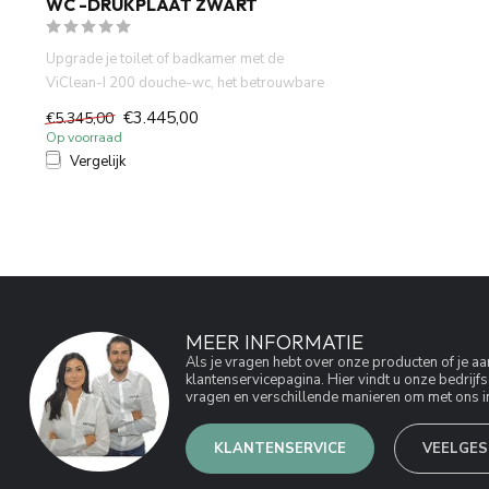
WC -DRUKPLAAT ZWART
Upgrade je toilet of badkamer met de
ViClean-I 200 douche-wc, het betrouwbare
Ge...
€3.445,00
€5.345,00
Op voorraad
Vergelijk
MEER INFORMATIE
Als je vragen hebt over onze producten of je 
klantenservicepagina. Hier vindt u onze bedri
vragen en verschillende manieren om met ons in
KLANTENSERVICE
VEELGES