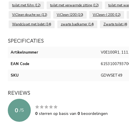
toilet met föhn
(12)
toilet met verwarmde zitting
(12)
toilet met w
ViClean douche wc
(12)
ViClean I200
(10)
ViClean-I 200
(12)
Wandcloset met bidet
(34)
zwarte badkamer
(14)
Zwarte toilet
(4)
SPECIFICATIES
Artikelnummer
V0E100R1, 111
EAN Code
615310079370
SKU
GDWSET49
REVIEWS
0
/
5
0
sterren op basis van
0
beoordelingen