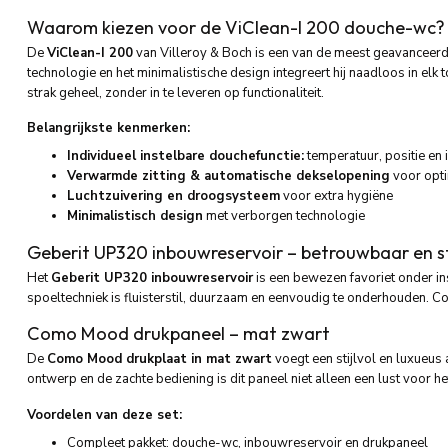
Waarom kiezen voor de ViClean-I 200 douche-wc?
De
ViClean-I 200
van Villeroy & Boch is een van de meest geavanceer
technologie en het minimalistische design integreert hij naadloos in elk t
strak geheel, zonder in te leveren op functionaliteit.
Belangrijkste kenmerken:
Individueel instelbare douchefunctie:
temperatuur, positie en 
Verwarmde zitting & automatische dekselopening
voor opti
Luchtzuivering en droogsysteem
voor extra hygiëne
Minimalistisch design
met verborgen technologie
Geberit UP320 inbouwreservoir – betrouwbaar en st
Het
Geberit UP320 inbouwreservoir
is een bewezen favoriet onder i
spoeltechniek is fluisterstil, duurzaam en eenvoudig te onderhouden. Co
Como Mood drukpaneel – mat zwart
De
Como Mood
drukplaat in mat zwart
voegt een stijlvol en luxueus 
ontwerp en de zachte bediening is dit paneel niet alleen een lust voor he
Voordelen van deze set:
Compleet pakket: douche-wc, inbouwreservoir en drukpaneel