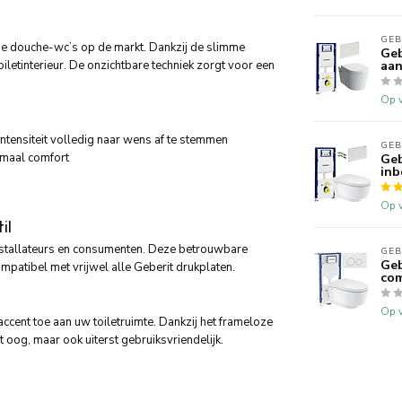
GEB
de douche-wc’s op de markt. Dankzij de slimme
Geb
oiletinterieur. De onzichtbare techniek zorgt voor een
aan
Op v
intensiteit volledig naar wens af te stemmen
GEB
maal comfort
Geb
inb
Op v
il
nstallateurs en consumenten. Deze betrouwbare
GEB
Geb
mpatibel met vrijwel alle Geberit drukplaten.
com
Op v
accent toe aan uw toiletruimte. Dankzij het frameloze
t oog, maar ook uiterst gebruiksvriendelijk.