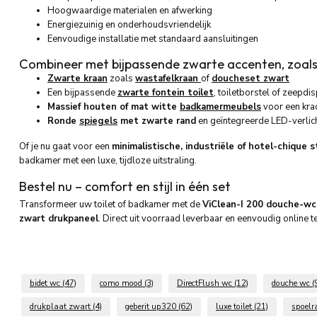
Hoogwaardige materialen en afwerking
Energiezuinig en onderhoudsvriendelijk
Eenvoudige installatie met standaard aansluitingen
Combineer met bijpassende zwarte accenten, zoals
Zwarte kraan
zoals
wastafelkraan
of
doucheset zwart
Een bijpassende
zwarte fontein toilet
, toiletborstel of zeepdi
Massief houten of mat witte
badkamermeubels
voor een krac
Ronde
spiegels
met zwarte rand
en geïntegreerde LED-verlic
Of je nu gaat voor een
minimalistische, industriële of hotel-chique st
badkamer met een luxe, tijdloze uitstraling.
Bestel nu – comfort en stijl in één set
Transformeer uw toilet of badkamer met de
ViClean-I 200 douche-wc
zwart drukpaneel
. Direct uit voorraad leverbaar en eenvoudig online t
bidet wc
(47)
como mood
(3)
DirectFlush wc
(12)
douche wc
(
drukplaat zwart
(4)
geberit up320
(62)
luxe toilet
(21)
spoelr