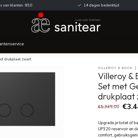
s van klanten: 9/10
14 dagen bedenktijd
antenservice
d drukplaat zwart
VILLEROY & BOCH
Villeroy 
Set met G
drukplaat
€3.4
€5.345,00
Upgrade je toilet of 
UP320 reservoir en d
comfort, gebruiksge