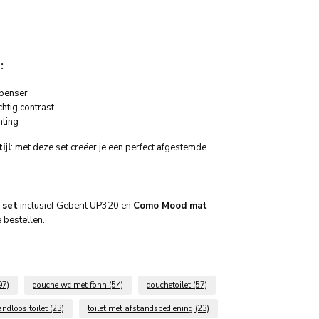
:
spenser
htig contrast
hting
ijl
: met deze set creëer je een perfect afgestemde
 set
inclusief Geberit UP320 en
Como Mood
mat
e bestellen.
97)
douche wc met föhn
(54)
douchetoilet
(57)
andloos toilet
(23)
toilet met afstandsbediening
(23)