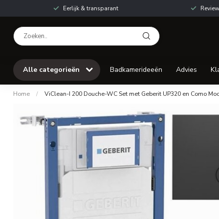
Eerlijk & transparant
Review
Alle categorieën
Badkamerideeën
Advies
Kl
Home
/
ViClean-I 200 Douche-WC Set met Geberit UP320 en Como Moo