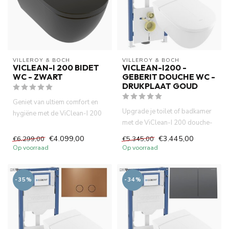
VILLEROY & BOCH
VILLEROY & BOCH
VICLEAN-I 200 BIDET
VICLEAN-I200 -
WC - ZWART
GEBERIT DOUCHE WC -
DRUKPLAAT GOUD
Geniet van ultiem comfort en
Upgrade je toilet of badkamer
hygiëne met de ViClean-I 200
met de ViClean-I 200 douche-
bidet wc MatZwart van ...
wc, het betrouwbare Ge...
€4.099,00
€3.445,00
€6.299,00
€5.345,00
Op voorraad
Op voorraad
-35%
-34%