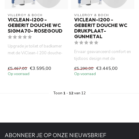
VILLEROY & BOCH
VILLEROY & BOCH
VICLEAN-I200 -
VICLEAN-I200 -
GEBERIT DOUCHE WC
GEBERIT DOUCHE WC
SIGMA70- ROSEGOUD
DRUKPLAAT-
GUNMETAL
Upgrade je toilet of badkamer
Ervaar geavanceerd comfort en
met de ViClean-I 200 douche-
tijdloos design met de
wc, het betrouwbare Ge...
ViClean-I 200 douche-wc van...
€3.595,00
€3.445,00
€5.467,00
€5.290,00
Op voorraad
Op voorraad
Toon
1
-
12
van 12
ABONNEER JE OP ONZE NIEUWSBRIEF