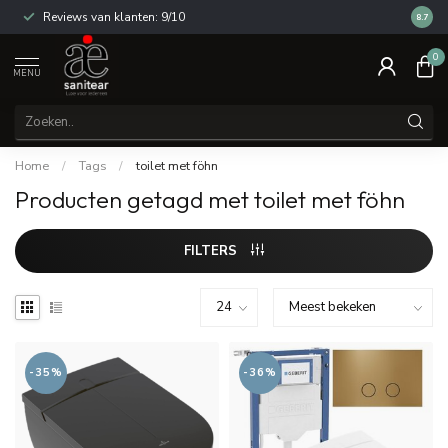
Reviews van klanten: 9/10
14 dag
8.7
0
MENU
Home
/
Tags
/
toilet met föhn
Producten getagd met toilet met föhn
FILTERS
-35%
-36%