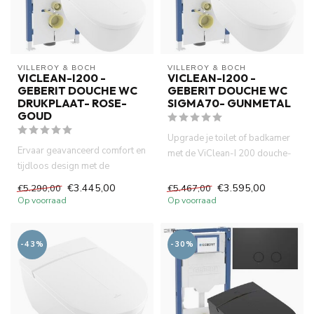
VILLEROY & BOCH
VILLEROY & BOCH
VICLEAN-I200 -
VICLEAN-I200 -
GEBERIT DOUCHE WC
GEBERIT DOUCHE WC
DRUKPLAAT- ROSE-
SIGMA70- GUNMETAL
GOUD
Upgrade je toilet of badkamer
Ervaar geavanceerd comfort en
met de ViClean-I 200 douche-
tijdloos design met de
wc, het betrouwbare Ge...
ViClean-I 200 douche-wc van...
€3.445,00
€3.595,00
€5.290,00
€5.467,00
Op voorraad
Op voorraad
-43%
-30%