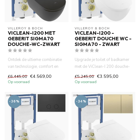
VILLEROY & BOCH
VILLEROY & BOCH
VICLEAN-I200 MET
VICLEAN-I200 -
GEBERIT SIGMA70
GEBERIT DOUCHE WC -
DOUCHE-WC-ZWART
SIGMA70 - ZWART
Ontdek de ultieme combinatie
Upgrade je toilet of badkamer
van technologie, comfort en
met de ViClean-I 200 douche-
stijl met de Villeroy &...
wc, het betrouwbare Ge...
€4.569,00
€3.595,00
€6.445,00
€5.245,00
Op voorraad
Op voorraad
-36%
-34%