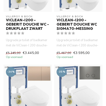
VILLEROY & BOCH
VILLEROY & BOCH
VICLEAN-I200 -
VICLEAN-I200 -
GEBERIT DOUCHE WC -
GEBERIT DOUCHE WC
DRUKPLAAT ZWART
SIGMA70-MESSING
Upgrade je toilet of badkamer
Upgrade je toilet of badkamer
met de ViClean-I 200 douche-
met de ViClean-I 200 douche-
wc, het betrouwbare Ge...
wc, het betrouwbare Ge...
€3.445,00
€3.595,00
€5.345,00
€5.467,00
Op voorraad
Op voorraad
-34%
-35%