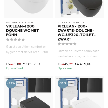
VILLEROY & BOCH
VILLEROY & BOCH
VICLEAN-I 200
VICLEAN-I200-
DOUCHE WC MET
ZWARTE-DOUCHE-
FÖHN
WC-UP320-TOILET-
ZWART
Geniet van ultiem comfort en
Ontdek de ultieme combinatie
hygiëne met de ViClean-I 200
van technologie, comfort en
douche-wc van Villeroy...
stijl met de Villeroy &...
€2.895,00
€4.419,00
€5.099,00
€6.345,00
Op voorraad
Op voorraad
-29%
-31%