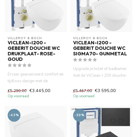
VILLEROY & BOCH
VILLEROY & BOCH
VICLEAN-I200 -
VICLEAN-I200 -
GEBERIT DOUCHE WC
GEBERIT DOUCHE WC
DRUKPLAAT- ROSE-
SIGMA70- GUNMETAL
GOUD
Upgrade je toilet of badkamer
Ervaar geavanceerd comfort en
met de ViClean-I 200 douche-
tijdloos design met de
wc, het betrouwbare Ge...
ViClean-I 200 douche-wc van...
€3.445,00
€3.595,00
€5.290,00
€5.467,00
Op voorraad
Op voorraad
-43%
-30%