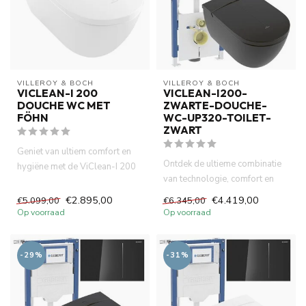
VILLEROY & BOCH
VILLEROY & BOCH
VICLEAN-I 200
VICLEAN-I200-
DOUCHE WC MET
ZWARTE-DOUCHE-
FÖHN
WC-UP320-TOILET-
ZWART
Geniet van ultiem comfort en
Ontdek de ultieme combinatie
hygiëne met de ViClean-I 200
van technologie, comfort en
douche-wc van Villeroy...
stijl met de Villeroy &...
€2.895,00
€4.419,00
€5.099,00
€6.345,00
Op voorraad
Op voorraad
-29%
-31%