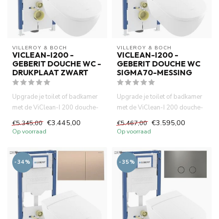
VILLEROY & BOCH
VILLEROY & BOCH
VICLEAN-I200 -
VICLEAN-I200 -
GEBERIT DOUCHE WC -
GEBERIT DOUCHE WC
DRUKPLAAT ZWART
SIGMA70-MESSING
Upgrade je toilet of badkamer
Upgrade je toilet of badkamer
met de ViClean-I 200 douche-
met de ViClean-I 200 douche-
wc, het betrouwbare Ge...
wc, het betrouwbare Ge...
€3.445,00
€3.595,00
€5.345,00
€5.467,00
Op voorraad
Op voorraad
-34%
-35%