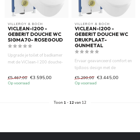
VILLEROY & BOCH
VILLEROY & BOCH
VICLEAN-I200 -
VICLEAN-I200 -
GEBERIT DOUCHE WC
GEBERIT DOUCHE WC
SIGMA70- ROSEGOUD
DRUKPLAAT-
GUNMETAL
Upgrade je toilet of badkamer
Ervaar geavanceerd comfort en
met de ViClean-I 200 douche-
tijdloos design met de
wc, het betrouwbare Ge...
ViClean-I 200 douche-wc van...
€3.595,00
€3.445,00
€5.467,00
€5.290,00
Op voorraad
Op voorraad
Toon
1
-
12
van 12