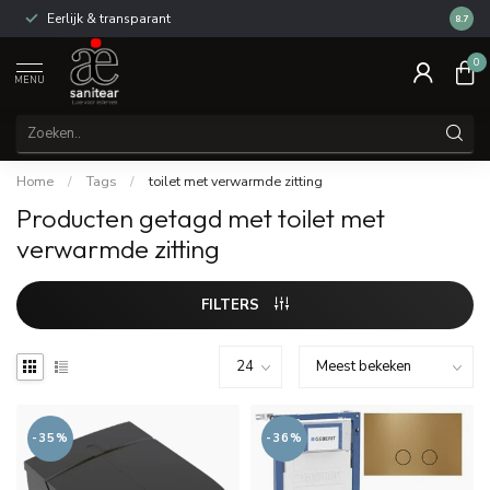
Eerlijk & transparant
Review
8.7
0
MENU
Home
/
Tags
/
toilet met verwarmde zitting
Producten getagd met toilet met
verwarmde zitting
FILTERS
-35%
-36%