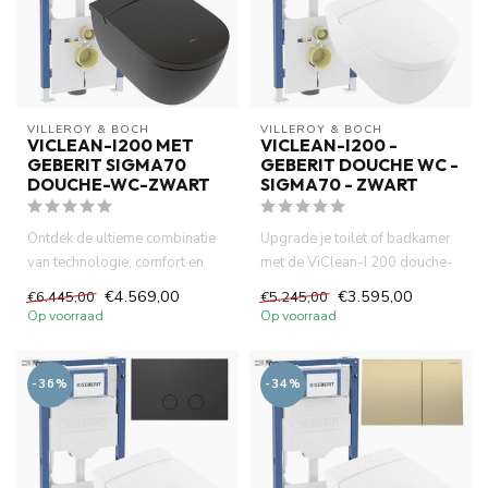
VILLEROY & BOCH
VILLEROY & BOCH
VICLEAN-I200 MET
VICLEAN-I200 -
GEBERIT SIGMA70
GEBERIT DOUCHE WC -
DOUCHE-WC-ZWART
SIGMA70 - ZWART
Ontdek de ultieme combinatie
Upgrade je toilet of badkamer
van technologie, comfort en
met de ViClean-I 200 douche-
stijl met de Villeroy &...
wc, het betrouwbare Ge...
€4.569,00
€3.595,00
€6.445,00
€5.245,00
Op voorraad
Op voorraad
-36%
-34%