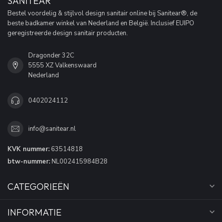
SANITEAR
Bestel voordelig & stijlvol design sanitair online bij Sanitear®, de
beste badkamer winkel van Nederland en België. Inclusief EUIPO
geregistreerde design sanitair producten.
Dragonder 32C
5555 XZ Valkenswaard
Nederland
0402024112
info@sanitear.nl
KVK nummer:
63514818
btw-nummer:
NL002415984B28
CATEGORIEËN
INFORMATIE