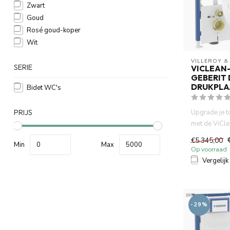
Zwart
Goud
Rosé goud-koper
Wit
VILLEROY &
SERIE
VICLEAN-
GEBERIT
DRUKPLA
Bidet WC's
Upgrade je t
PRIJS
met de ViCle
wc, het betr
€5.345,00
Min
Max
Op voorraad
Vergelijk
-29%