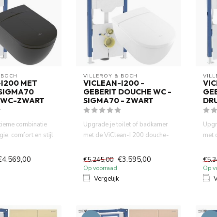
 BOCH
VILLEROY & BOCH
VIL
-I200 MET
VICLEAN-I200 -
VIC
 SIGMA70
GEBERIT DOUCHE WC -
GEB
-WC-ZWART
SIGMA70 - ZWART
DR
tieme combinatie
Upgrade je toilet of badkamer
Upgr
ie, comfort en stijl
met de ViClean-I 200 douche-
met 
oy &...
wc, het betrouwbare Ge...
wc, 
€4.569,00
€3.595,00
€5.245,00
€5.3
Op voorraad
Op v
Vergelijk
V