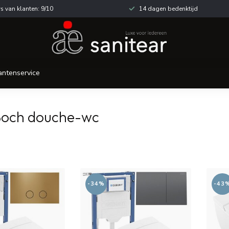
s van klanten: 9/10
14 dagen bedenktijd
antenservice
 Boch douche-wc
-34%
-43