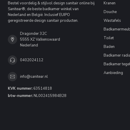
Bestel voordelig & stijlvol design sanitair online bij
Kranen
Sanitear®, de beste badkamer winkel van
Douche
Nederland en België. Inclusief EUIPO
geregistreerde design sanitair producten.
Wastafels
Badkamermeub
Dragonder 32C
Toilet
5555 XZ Valkenswaard
Nederland
Baden
Badkamer radia
0402024112
Badkamer tege
Aanbieding
info@sanitear.nl
KVK nummer:
63514818
btw-nummer:
NL002415984B28