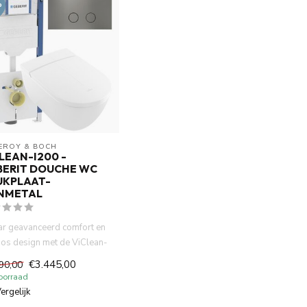
%
LEROY & BOCH
LEAN-I200 -
BERIT DOUCHE WC
UKPLAAT-
NMETAL
ar geavanceerd comfort en
loos design met de ViClean-
0 douche-wc van...
€3.445,00
90,00
oorraad
ergelijk