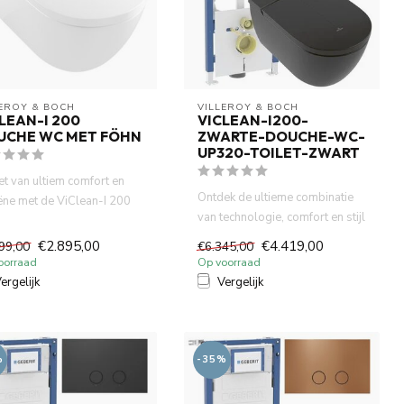
LEROY & BOCH
VILLEROY & BOCH
LEAN-I 200
VICLEAN-I200-
UCHE WC MET FÖHN
ZWARTE-DOUCHE-WC-
UP320-TOILET-ZWART
et van ultiem comfort en
Ontdek de ultieme combinatie
ëne met de ViClean-I 200
van technologie, comfort en stijl
he-wc van Villeroy...
met de Villeroy &...
€2.895,00
€4.419,00
99,00
€6.345,00
oorraad
Op voorraad
ergelijk
Vergelijk
%
-35%