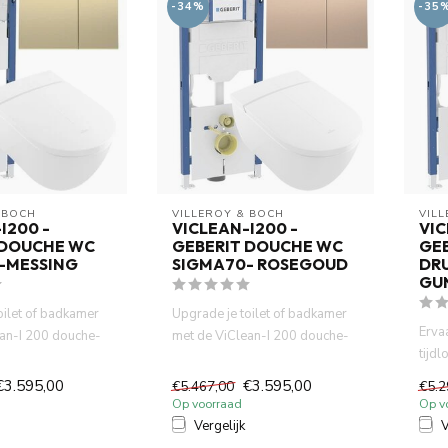
-34%
-35
 BOCH
VILLEROY & BOCH
VIL
I200 -
VICLEAN-I200 -
VIC
 DOUCHE WC
GEBERIT DOUCHE WC
GE
-MESSING
SIGMA70- ROSEGOUD
DR
GU
oilet of badkamer
Upgrade je toilet of badkamer
Erva
an-I 200 douche-
met de ViClean-I 200 douche-
tijd
ouwbare Ge...
wc, het betrouwbare Ge...
I 20
€3.595,00
€3.595,00
€5.467,00
€5.2
Op voorraad
Op v
Vergelijk
V