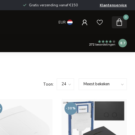
Gratis verzending vanaf €150
Klantenservice
0
EUR
8.7
272
beoordelingen
Toon:
%
-30%