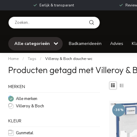
Eerlijk & transparant
Review
Alle categorieën
Badkamerideeën
Advies
Kl
Home
/
Tags
/
Villeroy & Boch douche-wc
Producten getagd met Villeroy &
MERKEN
Alle merken
Villeroy & Boch
-36%
KLEUR
Gunmetal