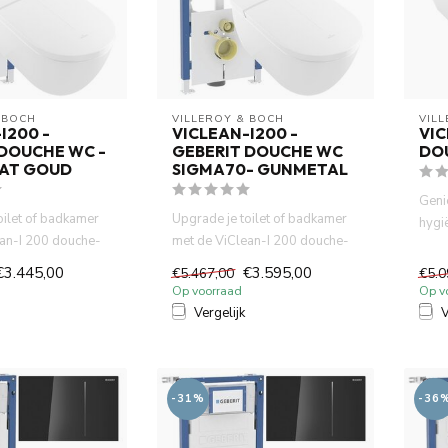
 BOCH
VILLEROY & BOCH
VIL
I200 -
VICLEAN-I200 -
VIC
 DOUCHE WC -
GEBERIT DOUCHE WC
DO
AT GOUD
SIGMA70- GUNMETAL
Geni
oilet of badkamer
Upgrade je toilet of badkamer
hygi
an-I 200 douche-
met de ViClean-I 200 douche-
douc
ouwbare Ge...
wc, het betrouwbare Ge...
€3.445,00
€3.595,00
€5.467,00
€5.0
Op voorraad
Op v
Vergelijk
V
-31%
-36