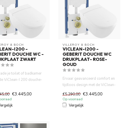
LEROY & BOCH
VILLEROY & BOCH
LEAN-I200 -
VICLEAN-I200 -
ERIT DOUCHE WC -
GEBERIT DOUCHE WC
UKPLAAT ZWART
DRUKPLAAT- ROSE-
GOUD
ade je toilet of badkamer
Ervaar geavanceerd comfort en
de ViClean-I 200 douche-
tijdloos design met de ViClean-
het betrouwbare Ge...
I 200 douche-wc van...
€3.445,00
€3.445,00
45,00
€5.290,00
oorraad
Op voorraad
ergelijk
Vergelijk