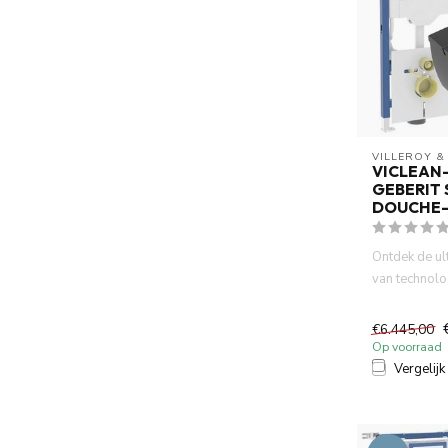
VILLEROY &
VICLEAN
GEBERIT
DOUCHE
Ontdek de ul
van technolog
met de Viller
€6.445,00
Op voorraad
Vergelijk