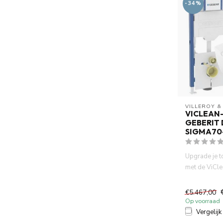
-34%
VILLEROY &
VICLEAN-
GEBERIT
SIGMA70
Upgrade je t
met de ViCle
wc, het betr
€5.467,00
Op voorraad
Vergelijk