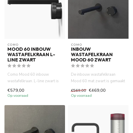
COMO
COMO
MOOD 60 INBOUW
INBOUW
WASTAFELKRAAN L-
WASTAFELKRAAN
LINE ZWART
MOOD 60 ZWART
Como Mood 60 inbouw
De inbouw wastafelkraan
wastafelkraan. L-line zwart is
Mood 60 mat zwart is gemaakt
compact (inbouw diepte 58
van volledig DZR messing. ...
€579,00
€469,00
€569,00
mm...
Op voorraad
Op voorraad