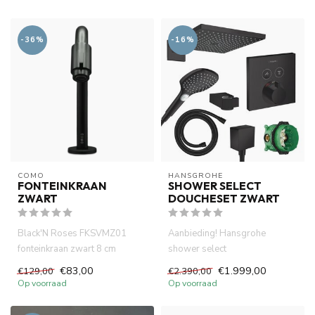
-36%
-16%
COMO
HANSGROHE
FONTEINKRAAN
SHOWER SELECT
ZWART
DOUCHESET ZWART
Black'N Roses FKSVMZ01
Aanbieding! Hansgrohe
fonteinkraan zwart 8 cm
shower select
uitloop. Hoogwaardige
douchesystemen
€83,00
€1.999,00
€129,00
€2.390,00
messing mat...
.Thermostatisch inbouwdeel
Op voorraad
Op voorraad
af...