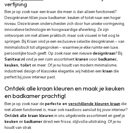
verfijning
Ben je op zoek naar een kraan die meer is dan alleen functioneel?
Designkranen tillen jouw badkamer, keuken of toilet naar een hoger
niveau. Deze kranen onderscheiden zich door hun unieke vormgeving,
innovatieve technologie en hoogwaardige afwerking. Ze zijn
ontworpen om niet alleen praktisch, maar ook visueel in het oog te
springen. Bij Kraan vind je een exclusieve selectie designkranen – van
minimalistisch tot uitgesproken – waarmee je elke ruimte een luxe,
persoonlijke touch geeft. Op zoek naar een nieuwe
designkraan
? Bij
Sanitear.nl
vind je een ruim assortiment
kranen
voor
badkamer,
keuken, toilet
en meer. Of je nu houdt van modern minimalisme,
industrieel design of klassieke elegantie ,wij hebben een
kraan
die
perfect bij jouw interieur past.
Ontdek alle kraan kleuren en maak je keuken
en badkamer prachtig!
Ben je op zoek naar de
perfecte en
verschillende kleuren kraan
die
niet alleen functioneel is, maar ook naadloos aansluit bij jouw interieur?
Ontdek alle kraan kleuren
in ons uitgebreide assortiment en geef je
keuken
en
badkamer
direct een frisse, stijlvolle uitstraling. Of je nu
houdt van strak