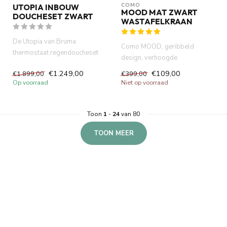
COMO
UTOPIA INBOUW
MOOD MAT ZWART
DOUCHESET ZWART
WASTAFELKRAAN
De Utopia van Bruma
Como MOOD, geribbeld
thermostaat regendoucheset
design, verhoogde
zwart is werkelijk een unieke
wastafelkraan, mat zwart.
€1.249,00
€109,00
€1.899,00
€399,00
mix...
Antibacterieel ...
Op voorraad
Niet op voorraad
Toon
1
-
24
van 80
TOON MEER