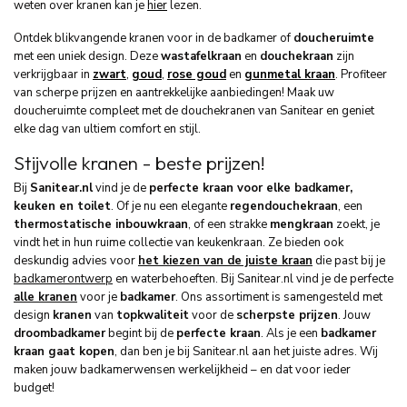
weten over kranen kan je
hier
lezen.
Ontdek blikvangende kranen voor in de badkamer of
doucheruimte
met een uniek design. Deze
wastafelkraan
en
douchekraan
zijn
verkrijgbaar in
zwart
,
goud
,
rose goud
en
gunmetal kraan
. Profiteer
van scherpe prijzen en aantrekkelijke aanbiedingen!
Maak uw
doucheruimte compleet met de douchekranen van Sanitear en geniet
elke dag van ultiem comfort en stijl.
Stijvolle kranen - beste prijzen!
Bij
Sanitear.nl
vind je de
perfecte kraan voor elke badkamer,
keuken en toilet
. Of je nu een elegante
regendouchekraan
, een
thermostatische inbouwkraan
, of een strakke
mengkraan
zoekt, je
vindt het in hun ruime collectie van keukenkraan. Ze bieden ook
deskundig advies voor
het kiezen van de juiste kraan
die past bij je
badkamerontwerp
en waterbehoeften. Bij Sanitear.nl vind je de perfecte
alle kranen
voor je
badkamer
. Ons assortiment is samengesteld met
design
kranen
van
topkwaliteit
voor de
scherpste prijzen
. Jouw
droombadkamer
begint bij de
perfecte kraan
. Als je een
badkamer
kraan gaat kopen
, dan ben je bij Sanitear.nl aan het juiste adres. Wij
maken jouw badkamerwensen werkelijkheid – en dat voor ieder
budget!