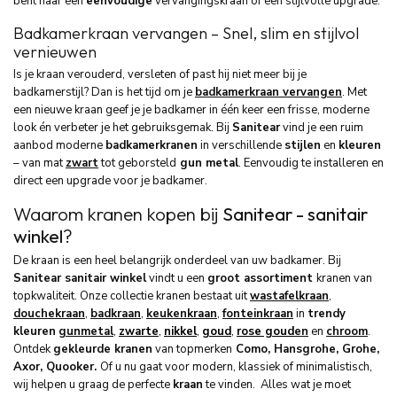
bent naar een
eenvoudige
vervangingskraan of een stijlvolle upgrade.
Badkamerkraan vervangen – Snel, slim en stijlvol
vernieuwen
Is je kraan verouderd, versleten of past hij niet meer bij je
badkamerstijl? Dan is het tijd om je
badkamerkraan vervangen
. Met
een nieuwe kraan geef je je badkamer in één keer een frisse, moderne
look én verbeter je het gebruiksgemak. Bij
Sanitear
vind je een ruim
aanbod moderne
badkamerkranen
in verschillende
stijlen
en
kleuren
– van mat
zwart
tot geborsteld
gun metal
. Eenvoudig te installeren en
direct een upgrade voor je badkamer.
Waarom kranen kopen bij
Sanitear - sanitair
winkel
?
De kraan is een heel belangrijk onderdeel van uw badkamer. Bij
Sanitear sanitair winkel
vindt u een
groot assortiment
kranen van
topkwaliteit. Onze collectie kranen bestaat uit
wastafelkraan
,
douchekraan
,
badkraan
,
keukenkraan
,
fonteinkraan
in
trendy
kleuren
gunmetal
,
zwarte
,
nikkel
,
goud
,
rose goud
en
en
chroom
.
Ontdek
gekleurde kranen
van top
merken
Como, Hansgrohe, Grohe,
Axor, Quooker.
Of u nu gaat voor modern, klassiek of minimalistisch,
wij helpen u graag de perfecte
kraan
te vinden. Alles wat je moet