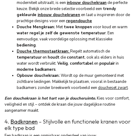
moderniteit uitstraalt, is een
inbouw douchekraan
de perfecte
keuze. Bekijk onze brede selectie voorbeeld een
trendy
gekleurde
inbouw douchekranen
en laat u inspireren door de
prachtige designs voor een
regendouche
Douche Mengkraan:
Met
twee knoppen
voor koud en warm
water regel
je zelf de gewenste temperatuur
. Een
eenvoudige, vaak voordelige oplossing met klassieke
bediening
.
Douche thermostaatkraan:
Regelt automatisch de
temperatuur
en
houdt
die
constant
, ook als elders in huis
water wordt verbruikt.
Veilig
,
comfortabel
en
populair
in
moderne badkamers
.
Opbouw douchekraan:
Wordt op de muur gemonteerd met
zichtbare leidingen. Makkelijk te plaatsen, vooral in bestaande
badkamers zonder breekwerk voorbeeld een
doucheset zwart
.
Een douchekraan is het hart van je doucheruimte
.
Kies voor comfort,
veiligheid en stijl – ontdek de kraan die jouw dagelijkse routine
aangenamer maakt.
4.
Badkranen
– Stijlvolle en functionele kranen voor
elk type bad
Een badkraan is een onmisbaar onderdeel van jouw