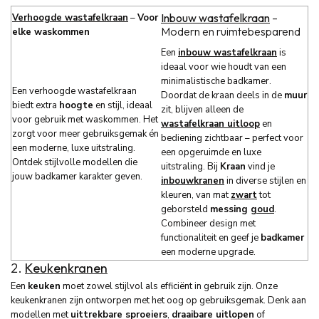
Inbouw wastafelkraan
–
Verhoogde wastafelkraan
–
Voor
Modern en ruimtebesparend
elke waskommen
Een
inbouw wastafelkraan
is
ideaal voor wie houdt van een
minimalistische badkamer.
Een verhoogde wastafelkraan
Doordat de kraan deels in de
muur
biedt extra
hoogte
en stijl, ideaal
zit, blijven alleen de
voor gebruik met waskommen. Het
wastafelkraan uitloop
en
zorgt voor meer gebruiksgemak én
bediening zichtbaar – perfect voor
een moderne, luxe uitstraling.
een opgeruimde en luxe
Ontdek stijlvolle modellen die
uitstraling. Bij
Kraan
vind je
jouw badkamer karakter geven.
inbouwkranen
in diverse stijlen en
kleuren, van mat
zwart
tot
geborsteld
messing
goud
.
Combineer design met
functionaliteit en geef je
badkamer
een moderne upgrade.
2.
Keukenkranen
Een
keuken
moet zowel stijlvol als efficiënt in gebruik zijn. Onze
keukenkranen zijn ontworpen met het oog op gebruiksgemak. Denk aan
modellen met
uittrekbare sproeiers
,
draaibare uitlopen
of