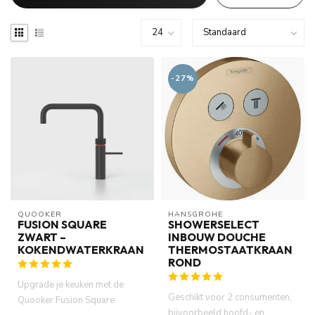
-27%
QUOOKER
HANSGROHE
FUSION SQUARE
SHOWERSELECT
ZWART –
INBOUW DOUCHE
KOKENDWATERKRAAN
THERMOSTAATKRAAN
ROND
Upgrade je keuken met de
Geschikt voor 2 consumenten,
Quooker Fusion Square
bijvoorbeeld hoofd- en