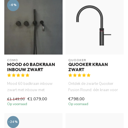
-6%
COMO
QUOOKER
MOOD 60 BADKRAAN
QUOOKER KRAAN
INBOUW ZWART
ZWART
Mood 60 badkraan inbouw
Ontdek de zwarte Quooker
zwart met inbouw met
Fusion Round: één kraan voor
handdouche en 23 cm uitloop.
kokend, warm en koud water...
€1.079,00
€798,00
€1.149,00
Incl. ...
Op voorraad
Op voorraad
-24%