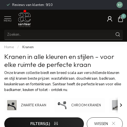
Reviews van klanten: 9/10
14 dag
8.7
0
MENU
Home
/
Kranen
Kranen in alle kleuren en stijlen – voor
elke ruimte de perfecte kraan
Onze kranen collectie biedt een breed scala aan verschillende kleuren
en stijl kranen beste prijzen: wastafelkraan, douchekraan, badkraan,
keukenkraan en fonteinkraan. Sanitear heeft de perfecte kraan voor elke
badkamer, keuken of toilet - ontdek nu.
ZWARTE KRAAN
CHROOM KRANEN
FILTERS(1)
WISSEN