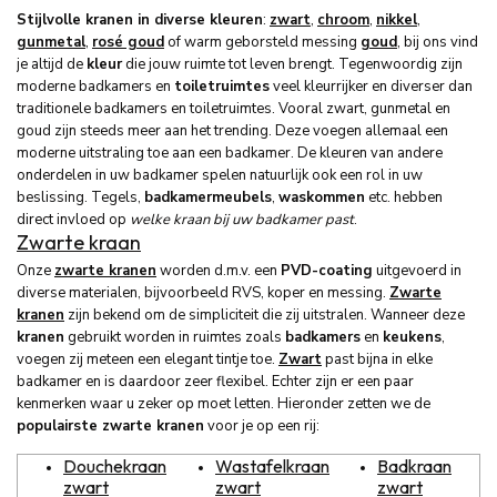
Stijlvolle kranen in diverse kleuren
:
zwart
,
chroom
,
nikkel
,
gunmetal
,
rosé goud
of warm geborsteld messing
goud
, bij ons vind
je altijd de
kleur
die jouw ruimte tot leven brengt. Tegenwoordig zijn
moderne badkamers en
toiletruimtes
veel kleurrijker en diverser dan
traditionele badkamers en toiletruimtes. Vooral zwart, gunmetal en
goud zijn steeds meer aan het trending. Deze voegen allemaal een
moderne uitstraling toe aan een badkamer. De kleuren van andere
onderdelen in uw badkamer spelen natuurlijk ook een rol in uw
beslissing. Tegels,
badkamermeubels
,
waskommen
etc. hebben
direct invloed op
welke kraan bij uw badkamer past
.
Zwarte kraan
Onze
zwarte kranen
worden d.m.v. een
PVD-coating
uitgevoerd in
diverse materialen, bijvoorbeeld RVS, koper en messing.
Zwarte
kranen
zijn bekend om de simpliciteit die zij uitstralen. Wanneer deze
kranen
gebruikt worden in ruimtes zoals
badkamers
en
keukens
,
voegen zij meteen een elegant tintje toe.
Zwart
past bijna in elke
badkamer en is daardoor zeer flexibel. Echter zijn er een paar
kenmerken waar u zeker op moet letten. Hieronder zetten we de
populairste zwarte kranen
voor je op een rij:
Douchekraan
Wastafelkraan
Badkraan
zwart
zwart
zwart