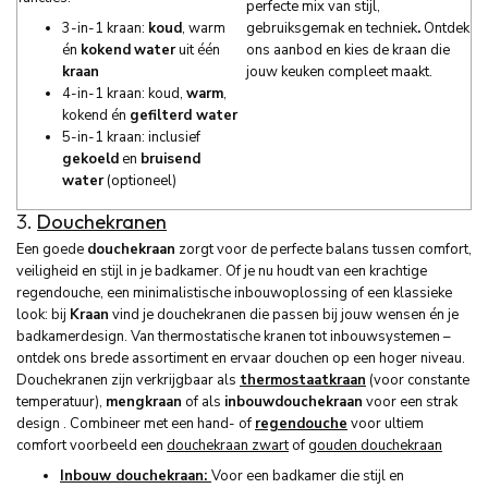
perfecte mix van stijl,
3-in-1 kraan:
koud
, warm
gebruiksgemak en techniek
.
Ontdek
én
kokend
water
uit één
ons aanbod en kies de kraan die
kraan
jouw keuken compleet maakt.
4-in-1 kraan: koud,
warm
,
kokend én
gefilterd water
5-in-1 kraan: inclusief
gekoeld
en
bruisend
water
(optioneel)
3.
Douchekranen
Een goede
douchekraan
zorgt voor de perfecte balans tussen comfort,
veiligheid en stijl in je badkamer. Of je nu houdt van een krachtige
regendouche, een minimalistische inbouwoplossing of een klassieke
look: bij
Kraan
vind je douchekranen die passen bij jouw wensen én je
badkamerdesign. Van thermostatische kranen tot inbouwsystemen –
ontdek ons brede assortiment en ervaar douchen op een hoger niveau.
Douchekranen zijn verkrijgbaar als
thermostaatkraan
(voor constante
temperatuur),
mengkraan
of als
inbouwdouchekraan
voor een strak
design . Combineer met een hand- of
regendouche
voor ultiem
comfort voorbeeld een
douchekraan zwart
of
gouden douchekraan
Inbouw douchekraan:
Voor een badkamer die stijl en