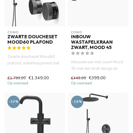
COMO
COMO
ZWARTE DOUCHESET
INBOUW
MOOD60 PLAFOND
WASTAFELKRAAN
ZWART, MOOD 45
Zwarte doucheset Mood60
inbouwkraan mat zwart Mood
plafond, waterbesparend met
45 met een strak design en
inbouw box met 30cm
geribbelde hendels voor w...
hoofddou...
€1.349,00
€399,00
€1.790,00
€449,00
Op voorraad
Op voorraad
-33%
-16%