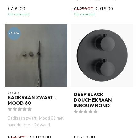
matzwart. Combineer deze
handdouche, gelijktijdig geb...
designkr...
€799,00
€919,00
€1.259,00
Op voorraad
Op voorraad
-17%
COMO
DEEP BLACK
BADKRAAN ZWART ,
DOUCHEKRAAN
MOOD 60
INBOUW ROND
Badkraan zwart , Mood 60 met
handdouche + 2x wand
montage inbouwbox. Zwarte
€1.029,00
€1.299,00
€1.239,00