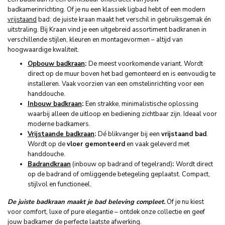
badkamerinrichting. Of je nu een klassiek ligbad hebt of een modern
vrijstaand
bad: de juiste kraan maakt het verschil in gebruiksgemak én
uitstraling. Bij Kraan vind je een uitgebreid assortiment badkranen in
verschillende stijlen, kleuren en montagevormen – altijd van
hoogwaardige kwaliteit.
Opbouw badkraan
:
De meest voorkomende variant. Wordt
direct op de muur boven het bad gemonteerd en is eenvoudig te
installeren. Vaak voorzien van een omstelinrichting voor een
handdouche.
Inbouw badkraan
:
Een strakke, minimalistische oplossing
waarbij alleen de uitloop en bediening zichtbaar zijn. Ideaal voor
moderne badkamers.
Vrijstaande badkraan
:
Dé blikvanger bij een
vrijstaand bad
.
Wordt op de
vloer gemonteerd
en vaak geleverd met
handdouche.
Badrandkraan
(inbouw op badrand of tegelrand)
:
Wordt direct
op de badrand of omliggende betegeling geplaatst. Compact,
stijlvol en functioneel.
De juiste badkraan maakt je bad beleving compleet
.
Of je nu kiest
voor comfort, luxe of pure elegantie – ontdek onze collectie en geef
jouw badkamer de perfecte laatste afwerking.