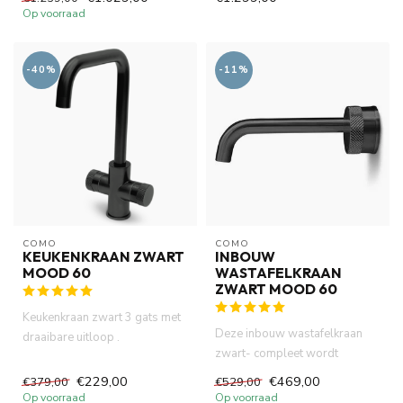
pvd ...
Op voorraad
-40%
-11%
COMO
COMO
KEUKENKRAAN ZWART
INBOUW
MOOD 60
WASTAFELKRAAN
ZWART MOOD 60
Keukenkraan zwart 3 gats met
Deze inbouw wastafelkraan
draaibare uitloop .
zwart- compleet wordt
Waterbesparend 7 lt p/m klas
geleverd als volledige set.
Z....
€229,00
€469,00
€379,00
€529,00
Perf...
Op voorraad
Op voorraad