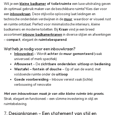
Wil je een
kleine badkamer
of toiletruimte
een luxe uitstraling geven
én optimaal gebruik maken van de beschikbare ruimte? Kies dan voor
een
inbouwkraan
. Deze stijlvolle oplossing laat leidingen en
technische onderdelen verdwijnen in de
muur
, waardoor er visueel rust
en ruimte ontstaat. Perfect voor minimalistische interieurs, kleine
badkamers en moderne toiletten. Bij
Kraan
vind je een breed
assortiment
inbouw badkamerkranen
in diverse stijlen en afwerkingen
–
compact
, elegant én
ruimtebesparend
.
Wat heb je nodig voor een inbouwkraan?
Inbouwdeel
– Wordt
achter
de
muur gemonteerd
(vaak
universeel of merk specifiek)
Afbouwset
– De
zichtbare onderdelen
:
uitloop
en
bediening
Wastafel – fontein of douche
– Op of aan de wand, met
voldoende ruimte onder de
uitloop
Goede voorbereiding
– Inbouw vereist vaak (lichte)
verbouwing of renovatie
Met een inbouwkraan maak je van elke kleine ruimte iets groots
.
Strak, elegant en functioneel – een slimme investering in stijl en
ruimtebeleving.
7.
Designkranen
– Een statement van stijl en