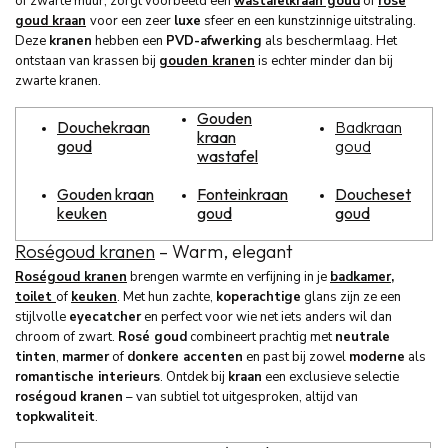
of zwarte muur, zorgt voorbeeld een
wastafelkraan goud
of
rose
goud kraan
voor een zeer
luxe
sfeer en een kunstzinnige uitstraling.
Deze
kranen
hebben een
PVD-afwerking
als beschermlaag. Het
ontstaan van krassen bij
gouden kranen
is echter minder dan bij
zwarte kranen.
Gouden
Douchekraan
Badkraan
kraan
goud
goud
wastafel
Gouden kraan
Fonteinkraan
Doucheset
keuken
goud
goud
Roségoud kranen
– Warm, elegant
Roségoud kranen
brengen warmte en verfijning in je
badkamer
,
toilet
of
keuken
. Met hun zachte,
koperachtige
glans zijn ze een
stijlvolle
eyecatcher
en perfect voor wie net iets anders wil dan
chroom of zwart.
Rosé goud
combineert prachtig met
neutrale
tinten
,
marmer
of
donkere accenten
en past bij zowel
moderne
als
romantische interieurs
. Ontdek bij
kraan
een exclusieve selectie
roségoud kranen
– van subtiel tot uitgesproken, altijd van
topkwaliteit
.