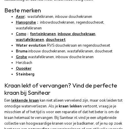
Beste merken
Axor
:
wastafelkranen, inbouw douchekranen
Hansgrohe
:
inbowdouchekranen, regendoucheset,
wastafelkranen
Como
:
fonteinkranen
,
inbouw douchekraan
,
wastafelkranen
,
doucheset
Water evolution
RVS douchekraan en regendoucheset
Bruma
inbouw douchekranen, wastafelkranen, doucheset
Grohe
wastafelkranen, inbouw douche kranen
Herzbach
Quooker
Steinberg
Kraan lekt of vervangen? Vind de perfecte
kraan bij Sanitear
Een
lekkende kraan
kan niet alleen vervelend zijn, maar ook leiden tot
onnodige waterverliezen. Als je
kraan lekken
vertoont, vraag je je
misschien af of het tijd is voor een reparatie of dat het beter is om de
kraan helemaal te vervangen. Bij Sanitear.nl vind je een uitgebreide
collectie van hoogwaardige kranen voor je badkamer, of je nu op zoek