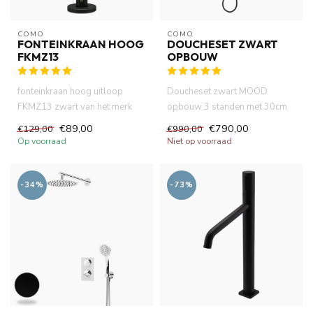
COMO
COMO
FONTEINKRAAN HOOG
DOUCHESET ZWART
FKMZ13
OPBOUW
fonteinkraan hoog uitloop
Doucheset zwart MOOD
FKMZ13 zwart van het merk
opbouw 3 standen met 30cm
COMO .Hoogwaardige
hoofddouche. Thermostatische
€89,00
€790,00
€129,00
€990,00
messing m...
douc...
Op voorraad
Niet op voorraad
-34%
-73%