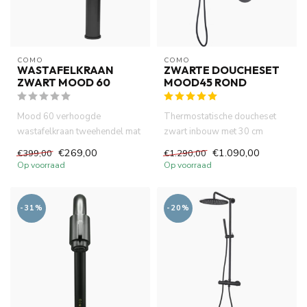
COMO
COMO
WASTAFELKRAAN
ZWARTE DOUCHESET
ZWART MOOD 60
MOOD45 ROND
Mood 60 verhoogde
Thermostatische doucheset
wastafelkraan tweehendel mat
zwart inbouw met 30 cm
zwart met geribbelde
hoofdouche -handdouche -
€269,00
€1.090,00
€399,00
€1.290,00
handvatten. ...
complet...
Op voorraad
Op voorraad
-31%
-20%