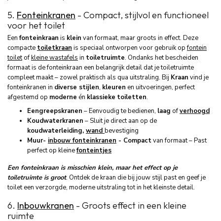
5.
Fonteinkranen
- Compact, stijlvol en functioneel
voor het toilet
Een
fonteinkraan
is
klein
van formaat, maar groots in effect. Deze
compacte
toiletkraan
is speciaal ontworpen voor gebruik op
fontein
toilet
of
kleine wastafels
in
toiletruimte
. Ondanks het bescheiden
formaat is de fonteinkraan een belangrijk detail dat je toiletruimte
compleet maakt – zowel praktisch als qua uitstraling. Bij
Kraan
vind je
fonteinkranen in
diverse stijlen
,
kleuren
en uitvoeringen, perfect
afgestemd op
moderne
én
klassieke
toiletten
.
Eengreepskranen
– Eenvoudig te bedienen,
laag
of
verhoogd
Koudwaterkranen
– Sluit je direct aan op de
koudwaterleiding,
wand
bevestiging
Muur-
inbouw fonteinkranen
- Compact
van formaat – Past
perfect op kleine
fonteintjes
Een fonteinkraan is misschien klein, maar het effect op je
toiletruimte is groot
. Ontdek de kraan die bij jouw stijl past en geef je
toilet een verzorgde, moderne uitstraling tot in het kleinste detail.
6.
Inbouwkranen
- Groots effect in een kleine
ruimte