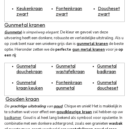
Keukenkraan
Fonteinkraan
Doucheset
zwart
zwart
zwart
Gunmetal kranen
Gunmetal
is simpelweg elegant
. De kleur en gevoel van deze
uitvoering heeft een donkere, robuuste en verleidelijke uitstraling. Als u
op zoek bent naar een uniekere grijs dan is
gunmetal kranen
de beste
optie. Hieronder zetten we de
perfecte
gun metal kranen
voor je
op
een rij
:
Gunmetal
Gunmetal
Gunmetal
douchekraan
wastafelkraan
badkraan
Gunmetal
Fonteinkraan
Gunmetal
kraan keuken
gunmetal
doucheset
Gouden kraan
De
prachtige uitstraling
van
goud
. Chique en uniek! Het is makkelijk in
te schatten wat voor effect een
goudkleurige kraan
zal hebben op uw
badkamer
. Goud is al heel lang bekend als symbool voor opulentie. In
combinatie met een donkere achtergrond, zoals een granieten
wasbak