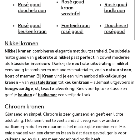
Rosé goud
Rosé goud
Rosé goud
kraan
douchekraan
badkraan
wastafel
Rosé goud
Fonteinkraan
Doucheset
keuken kraan
rosé goud
roségoud
Nikkel kranen
Nikkel kranen
combineren elegantie met duurzaamheid. De subtiele,
matte glans van
geborsteld nikkel
past
perfect
in zowel
moderne
als
klassieke interieurs
. Dankzij de
neutrale uitstraling
is
nikkel
eenvoudig te combineren met andere materialen, zoals
natuursteen
,
hout
of
marmer
. Bij
Kraan
vind je een ruim aanbod
nikkelkleurige
kranen
– van
wastafelkraan
tot
keukenkraan
– allemaal uitgevoerd in
hoogwaardige
,
slijtvaste afwerking
. Kies voor tijdloze klasse en
geef je
keuken
of
badkamer
een verfijnde look.
Chroom kranen
Glanzend en simpel. Chroom is zeer glanzend en geeft een lichte
uitstraling. Het neemt niet te veel aandacht weg van uw andere
badkamerproducten en daarom is het makkelijk te combineren. Het
enige nadeel van een chromen kraan is dat deze gevoeliger is voor
kalkaanslag en dus iets meer onderhoud nodig heeft.