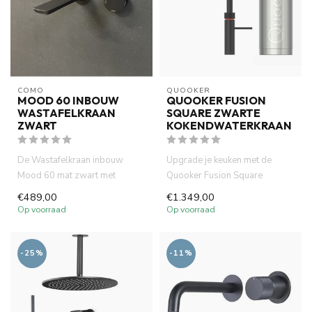
COMO
QUOOKER
MOOD 60 INBOUW
QUOOKER FUSION
WASTAFELKRAAN
SQUARE ZWARTE
ZWART
KOKENDWATERKRAAN
De Wastafelkraan inbouw
Upgrade je keuken met de
Mood 60 mat zwart met
Quooker Fusion Square
vierkant 20 cm uitloop is
matzwart. met PRO3 reservoir.
€489,00
€1.349,00
gemaakt ...
3-i...
Op voorraad
Op voorraad
-25%
-11%