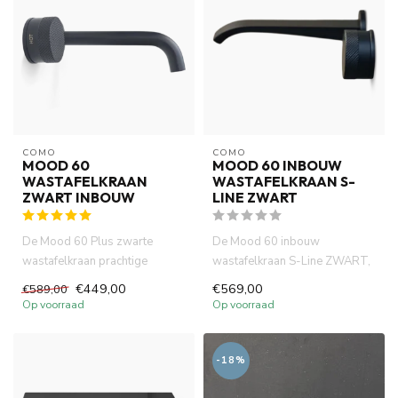
COMO
COMO
MOOD 60
MOOD 60 INBOUW
WASTAFELKRAAN
WASTAFELKRAAN S-
ZWART INBOUW
LINE ZWART
De Mood 60 Plus zwarte
De Mood 60 inbouw
wastafelkraan prachtige
wastafelkraan S-Line ZWART,
uitstraling van matte afwerking,
gemaakt van volledig DZR
€449,00
€569,00
€589,00
...
messing. ...
Op voorraad
Op voorraad
-18%