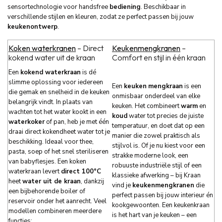
sensortechnologie voor handsfree
bediening
. Beschikbaar in
verschillende stijlen en kleuren, zodat ze perfect passen bij jouw
keukenontwerp
.
Koken waterkranen
– Direct
Keukenmengkranen
–
kokend water uit de kraan
Comfort en stijl in één kraan
Een
kokend waterkraan
is dé
slimme oplossing voor iedereen
Een
keuken
mengkraan
is een
die gemak en snelheid in de keuken
onmisbaar onderdeel van elke
belangrijk vindt. In plaats van
keuken. Het combineert
warm
en
wachten tot het water kookt in een
koud
water tot precies de juiste
waterkoker
of pan, heb je met één
temperatuur, en doet dat op een
draai direct kokendheet water tot je
manier die zowel praktisch als
beschikking. Ideaal voor thee,
stijlvol is. Of je nu kiest voor een
pasta, soep of het snel steriliseren
strakke moderne look, een
van babyflesjes. Een koken
robuuste industriële stijl of een
waterkraan levert
direct 100°C
klassieke afwerking – bij Kraan
heet
water uit de kraan
, dankzij
vind je
keukenmengkranen
die
een bijbehorende boiler of
perfect passen bij jouw interieur én
reservoir onder het aanrecht. Veel
kookgewoonten. Een keukenkraan
modellen combineren meerdere
is het hart van je keuken – een
functies: