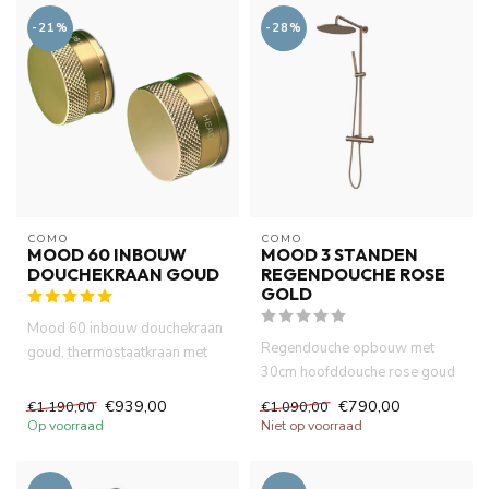
-21%
-28%
COMO
COMO
MOOD 60 INBOUW
MOOD 3 STANDEN
DOUCHEKRAAN GOUD
REGENDOUCHE ROSE
GOLD
Mood 60 inbouw douchekraan
Regendouche opbouw met
goud, thermostaatkraan met
30cm hoofddouche rose goud
stopkraan. 2 knoppen met i...
thermostatische
€939,00
€790,00
€1.190,00
€1.090,00
douchemengkraa...
Op voorraad
Niet op voorraad