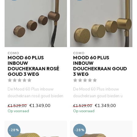
COMO
COMO
MOOD 60 PLUS
MOOD 60 PLUS
INBOUW
INBOUW
DOUCHEKRAAN ROSÉ
DOUCHEKRAAN GOUD
GOUD 3 WEG
3 WEG
De Mood 60 Plus inbouw
De Mood 60 Plus inbouw
douchekraan rosé goud bieden
douchekraan goud bieden u
u deze mogelijkheid. Tegelij...
deze mogelijkheid.
€1.349,00
€1.349,00
€1.529,00
€1.529,00
Tegelijkerti...
Op voorraad
Op voorraad
-28%
-28%