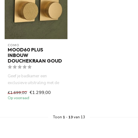
COMO
MOOD60 PLUS
INBOUW
DOUCHEKRAAN GOUD
Geef je badkamer een
exclusieve uitstraling met de
Como Mood60 Goud
€1.299,00
€1.699,00
douchekraan....
Op voorraad
Toon
1
-
13
van 13