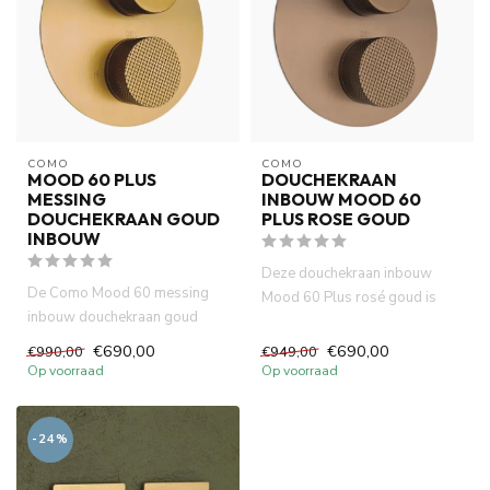
COMO
COMO
MOOD 60 PLUS
DOUCHEKRAAN
MESSING
INBOUW MOOD 60
DOUCHEKRAAN GOUD
PLUS ROSE GOUD
INBOUW
Deze douchekraan inbouw
De Como Mood 60 messing
Mood 60 Plus rosé goud is
inbouw douchekraan goud
transformeert uw douche en
brengt direct luxe en warmte in
bad...
€690,00
€690,00
€990,00
€949,00
...
Op voorraad
Op voorraad
-24%