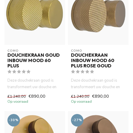
COMO
COMO
DOUCHEKRAAN GOUD
DOUCHEKRAAN
INBOUW MOOD 60
INBOUW MOOD 60
PLUS
PLUS ROSE GOUD
Deze douchekraan goud is
Deze douchekraan goud is
transformeert uw douche en
transformeert uw douche en
badkamer ruimte in een luxe ...
badkamer ruimte in een luxe ...
€890,00
€890,00
€1.240,00
€1.240,00
Op voorraad
Op voorraad
-30%
-27%