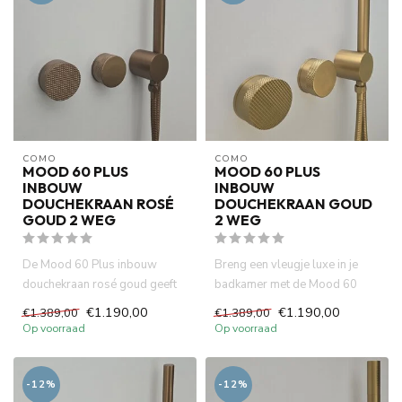
COMO
COMO
MOOD 60 PLUS
MOOD 60 PLUS
INBOUW
INBOUW
DOUCHEKRAAN ROSÉ
DOUCHEKRAAN GOUD
GOUD 2 WEG
2 WEG
De Mood 60 Plus inbouw
Breng een vleugje luxe in je
douchekraan rosé goud geeft
badkamer met de Mood 60
uw badkamer allure. Met zijn ...
Plus inbouw douchekraan in ...
€1.190,00
€1.190,00
€1.389,00
€1.389,00
Op voorraad
Op voorraad
-12%
-12%