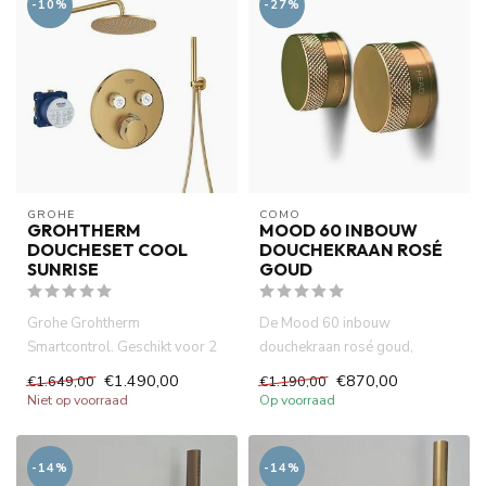
-10%
-27%
GROHE
COMO
GROHTHERM
MOOD 60 INBOUW
DOUCHESET COOL
DOUCHEKRAAN ROSÉ
SUNRISE
GOUD
Grohe Grohtherm
De Mood 60 inbouw
Smartcontrol. Geschikt voor 2
douchekraan rosé goud,
verbruikers. Activering van
vervaardigd uit messing met
€1.490,00
€870,00
€1.649,00
€1.190,00
verbru...
een prachti...
Niet op voorraad
Op voorraad
-14%
-14%