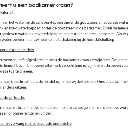
reert u een badkamerkraan?
water uit
n van het water bij de aanvoerkleppen onder de gootsteen is het eerste wat
m- en koudwaterkleppen onder de gootsteen in de badkamer. Draai de hende
rgebleven water in de waterleidingen en de kraan te laten uitstromen. Als er g
de watertoevoer naar uw hele huis uitschakelen bij de hoofdafsluitklep.
eer de kraanhendels
rtoevoer heeft afgesloten, moet u de badkamerkraan verwijderen. Om dit te doe
de hendel bevindt. Hoewel elke merk verschillend is, zijn deze schroeven vaa
deze los te draaien.
en van de schroef, tilt u de hendel op en verwijdert u deze. Omdat verschil
r anders uitzien.
er de cartouche
ren van de kraanhendel kunt u de binnenste cartridge zien, die ook moet wor
zen of online richtlijnen vinden.
leer en vervang de beschadigde onderdelen