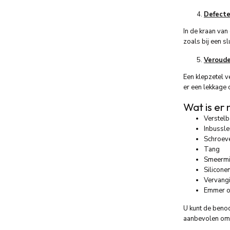
Defecte
In de kraan van
zoals bij een s
Veroude
Een klepzetel v
er een lekkage 
Wat is er
Verstelb
Inbussle
Schroeve
Tang
Smeermi
Silicone
Vervangi
Emmer o
U kunt de benod
aanbevolen om 