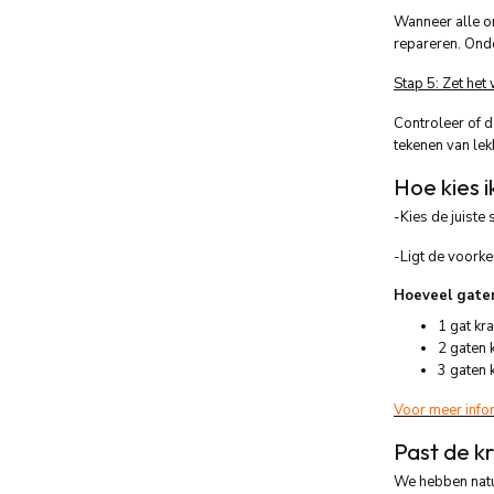
Wanneer alle o
repareren. Onde
Stap 5: Zet het
Controleer of d
tekenen van lek
Hoe kies i
-Kies de juiste 
-Ligt de voorke
Hoeveel gaten
1 gat kr
2 gaten 
3 gaten 
Voor meer info
Past de kr
We hebben natuu