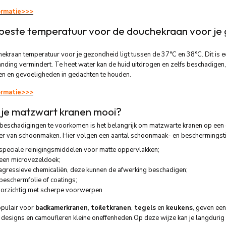
ormatie>>>
 beste temperatuur voor de douchekraan voor je
ekraan temperatuur voor je gezondheid ligt tussen de 37°C en 38°C. Dit is een
anding vermindert. Te heet water kan de huid uitdrogen en zelfs beschadigen, t
en en gevoeligheden in gedachten te houden.
ormatie>>>
je matzwart kranen mooi?
beschadigingen te voorkomen is het belangrijk om matzwarte kranen op een 
ier van schoonmaken. Hier volgen een aantal schoonmaak- en beschermingst
speciale reinigingsmiddelen voor matte oppervlakken;
een microvezeldoek;
agressieve chemicaliën, deze kunnen de afwerking beschadigen;
beschermfolie of coatings;
orzichtig met scherpe voorwerpen
opulair voor
badkamerkranen
,
toiletkranen
,
tegels
en
keukens
, geven een
 designs en camoufleren kleine oneffenheden.Op deze wijze kan je langdurig g