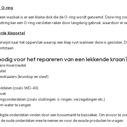
 O-ring
 een wasbak is er een kleine disk die de O-ring wordt genoemd. Deze ring zor
luitring kan een O-ring versleten raken door langdurig gebruik, waardoor er e
rde klepzetel
erwijst naar het oppervlak waarop een klep rust wanneer deze is gesloten. 
ontstaan.
 nodig voor het repareren van een lekkende kraan
are moersleutel
utel
ndraaiers (kruiskop en sleuf)
ddelen (zoals WD-40)
nvet
ngsonderdelen (zoals sluitringen, o-ringen, verzegelingen etc.)
m water te vangen
igde onderdelen vinden door een bouwmarkt te bezoeken. Om ervoor te zorgen
de oude onderdelen mee te nemen en voor de exacte producten te vragen.