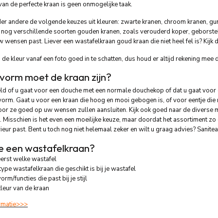
van de perfecte kraan is geen onmogelijke taak.
r andere de volgende keuzes uit kleuren: zwarte kranen, chroom kranen, gu
nog verschillende soorten gouden kranen, zoals verouderd koper, geborstel
uw wensen past. Liever een wastafelkraan goud kraan die niet heel fel is? Kij
 de kleur vanaf een foto goed in te schatten, dus houd er altijd rekening mee d
vorm moet de kraan zijn?
eld of u gaat voor een douche met een normale douchekop of dat u gaat voo
orm. Gaat u voor een kraan die hoog en mooi gebogen is, of voor eentje die r
or ze goed op uw wensen zullen aansluiten. Kijk ook goed naar de diverse ma
. Misschien is het even een moeilijke keuze, maar doordat het assortiment zo 
ieur past. Bent u toch nog niet helemaal zeker en wilt u graag advies? Sanitear
je een wastafelkraan?
erst welke wastafel
type wastafelkraan die geschikt is bij je wastafel
orm/functies die past bij je stijl
kleur van de kraan
rmatie>>>