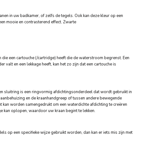
nen in uw badkamer, of zelfs de tegels. Ook kan deze kleur op een
en mooie en contrasterend effect. Zwarte
die een cartouche (/cartridge) heeft die de waterstroom begrenst. Een
er valt en een lekkage heeft, kan het zo zijn dat een cartouche is
 sluitring is een ringvormig afdichtingsonderdeel dat wordt gebruikt in
kraanbehuizing en de kraanhandgreep of tussen andere bewegende
dat kan worden samengedrukt om een waterdichte afdichting te creëren
ge kan oplopen, waardoor uw kraan begint te lekken.
els op een specifieke wijze gebruikt worden, dan kan er iets mis zijn met