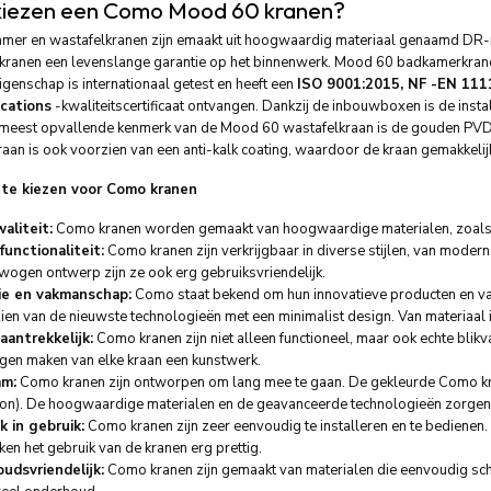
iezen een Como Mood 60 kranen?
er en wastafelkranen zijn emaakt uit hoogwaardig materiaal genaamd DR-me
kranen een levenslange garantie op het binnenwerk. Mood 60 badkamerkranen
igenschap is internationaal getest en heeft een
ISO 9001:2015, NF -EN 111
ications
-kwaliteitscertificaat ontvangen. Dankzij de inbouwboxen is de install
meest opvallende kenmerk van de Mood 60 wastafelkraan is de gouden PVD-a
kraan is ook voorzien van een anti-kalk coating, waardoor de kraan gemakkelij
te kiezen voor Como kranen
aliteit:
Como kranen worden gemaakt van hoogwaardige materialen, zoals m
 functionaliteit:
Como kranen zijn verkrijgbaar in diverse stijlen, van modern 
ogen ontwerp zijn ze ook erg gebruiksvriendelijk.
ie en vakmanschap:
Como staat bekend om hun innovatieve producten en v
ien van de nieuwste technologieën met een minimalist design. Van materiaal 
aantrekkelijk:
Como kranen zijn niet alleen functioneel, maar ook echte bli
gen maken van elke kraan een kunstwerk.
am:
Como kranen zijn ontworpen om lang mee te gaan. De gekleurde Como kra
on). De hoogwaardige materialen en de geavanceerde technologieën zorgen er
k in gebruik:
Como kranen zijn zeer eenvoudig te installeren en te bedienen
en het gebruik van de kranen erg prettig.
udsvriendelijk:
Como kranen zijn gemaakt van materialen die eenvoudig schoo