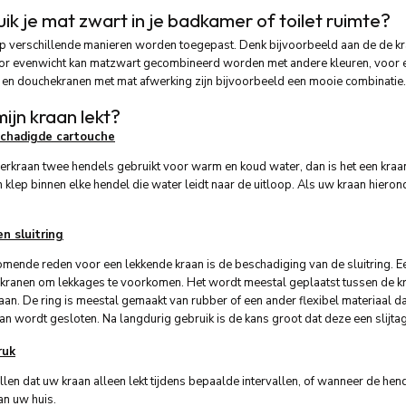
ik je mat zwart in je badkamer of toilet ruimte?
p verschillende manieren worden toegepast. Denk bijvoorbeeld aan de de kra
or evenwicht kan matzwart gecombineerd worden met andere kleuren, voor e
 en douchekranen met mat afwerking zijn bijvoorbeeld een mooie combinatie.
jn kraan lekt?
chadigde cartouche
kraan twee hendels gebruikt voor warm en koud water, dan is het een kraan 
 klep binnen elke hendel die water leidt naar de uitloop. Als uw kraan hierond
n sluitring
mende reden voor een lekkende kraan is de beschadiging van de sluitring. Een
rkranen om lekkages te voorkomen. Het wordt meestal geplaatst tussen de 
aan. De ring is meestal gemaakt van rubber of een ander flexibel materiaal 
n wordt gesloten. Na langdurig gebruik is de kans groot dat deze een slijta
ruk
llen dat uw kraan alleen lekt tijdens bepaalde intervallen, of wanneer de hend
an uw huis.