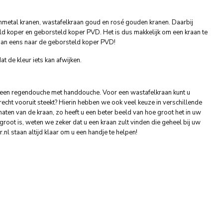
nmetal kranen, wastafelkraan goud en rosé gouden kranen. Daarbij
d koper en geborsteld koper PVD. Het is dus makkelijk om een kraan te
k dan eens naar de geborsteld koper PVD!
at de kleur iets kan afwijken.
r een regendouche met handdouche. Voor een wastafelkraan kunt u
echt vooruit steekt? Hierin hebben we ook veel keuze in verschillende
ten van de kraan, zo heeft u een beter beeld van hoe groot het in uw
groot is, weten we zeker dat u een kraan zult vinden die geheel bij uw
.nl staan altijd klaar om u een handje te helpen!