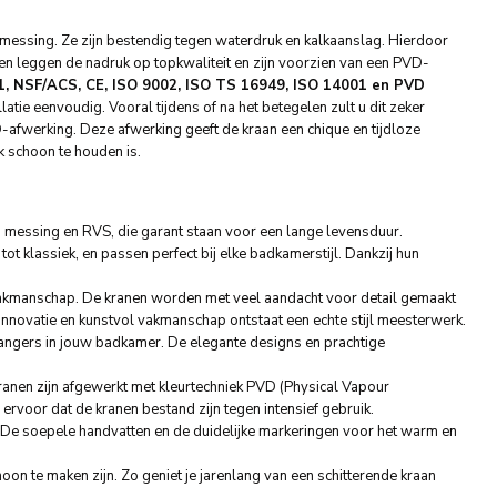
ssing. Ze zijn bestendig tegen waterdruk en kalkaanslag. Hierdoor
 leggen de nadruk op topkwaliteit en zijn voorzien van een PVD-
1, NSF/ACS, CE, ISO 9002, ISO TS 16949, ISO 14001 en PVD
atie eenvoudig. Vooral tijdens of na het betegelen zult u dit zeker
fwerking. Deze afwerking geeft de kraan een chique en tijdloze
k schoon te houden is.
essing en RVS, die garant staan voor een lange levensduur.
tot klassiek, en passen perfect bij elke badkamerstijl. Dankzij hun
akmanschap. De kranen worden met veel aandacht voor detail gemaakt
innovatie en kunstvol vakmanschap ontstaat een echte stijl meesterwerk.
kvangers in jouw badkamer. De elegante designs en prachtige
nen zijn afgewerkt met kleurtechniek PVD (Physical Vapour
voor dat de kranen bestand zijn tegen intensief gebruik.
. De soepele handvatten en de duidelijke markeringen voor het warm en
n te maken zijn. Zo geniet je jarenlang van een schitterende kraan