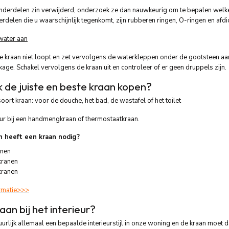
nderdelen zin verwijderd, onderzoek ze dan nauwkeurig om te bepalen wel
rdelen die u waarschijnlijk tegenkomt, zijn rubberen ringen, O-ringen en afdi
 water aan
e kraan niet loopt en zet vervolgens de waterkleppen onder de gootsteen a
kage. Schakel vervolgens de kraan uit en controleer of er geen druppels zijn.
k de juiste en beste kraan kopen?
soort kraan: voor de douche, het bad, de wastafel of het toilet
ur bij een handmengkraan of thermostaatkraan.
 heeft een kraan nodig?
anen
kranen
kranen
rmatie>>>
aan bij het interieur?
rlijk allemaal een bepaalde interieurstijl in onze woning en de kraan moet da