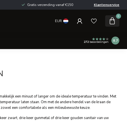
Gratis verzending vanaf €150
Klantenservice
0
EUR
8.7
272
beoordelingen
N
makkelijk een minuut of langer om de ideale temperatuur te vinden. Met
e temperatuur laten staan. Om met de andere hendel van de kraan de
r zowel een comfortabele als een milieubewuste keuze.
keer zwart, drie keer gunmetal of drie keer gouden sanitair van uw