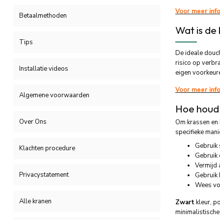
Voor meer inf
Betaalmethoden
Wat is de
Tips
De ideale douch
risico op verbr
Installatie videos
eigen voorkeur
Voor meer inf
Algemene voorwaarden
Hoe houd 
Over Ons
Om krassen en 
specifieke man
Gebruik 
Klachten procedure
Gebruik 
Vermijd 
Privacystatement
Gebruik 
Wees vo
Alle kranen
Zwart
kleur, p
minimalistische