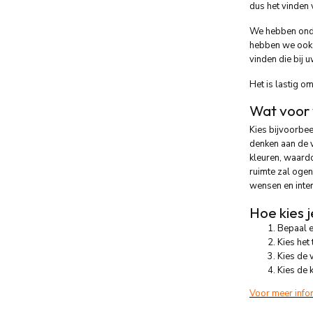
dus het vinden 
We hebben onde
hebben we ook 
vinden die bij 
Het is lastig om
Wat voor 
Kies bijvoorbe
denken aan de v
kleuren, waardo
ruimte zal ogen
wensen en inter
Hoe kies 
Bepaal e
Kies het 
Kies de v
Kies de 
Voor meer info