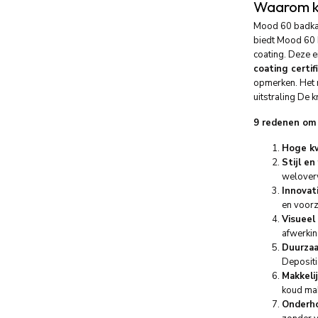
Waarom k
Mood 60 badkam
biedt Mood 60 
coating. Deze e
coating certif
opmerken. Het 
uitstraling De 
9 redenen om 
Hoge kw
Stijl en
weloverw
Innovat
en voorz
Visueel 
afwerkin
Duurza
Depositi
Makkelij
koud mak
Onderho