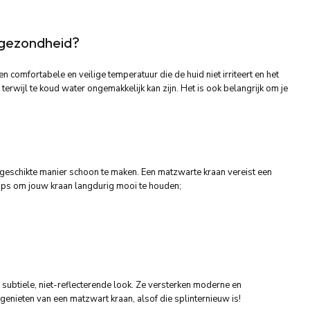
 gezondheid?
 comfortabele en veilige temperatuur die de huid niet irriteert en het
erwijl te koud water ongemakkelijk kan zijn. Het is ook belangrijk om je
geschikte manier schoon te maken. Een matzwarte kraan vereist een
ips om jouw kraan langdurig mooi te houden;
 subtiele, niet-reflecterende look. Ze versterken moderne en
enieten van een matzwart kraan, alsof die splinternieuw is!