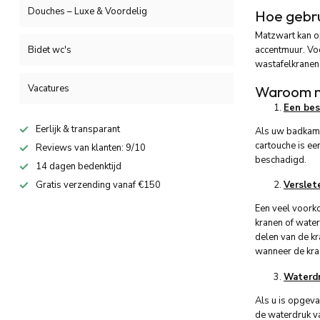
Douches – Luxe & Voordelig
Hoe gebru
Matzwart kan o
accentmuur. Vo
Bidet wc's
wastafelkranen
Waroom mi
Vacatures
Een bes
Eerlijk & transparant
Als uw badkamer
cartouche is een
Reviews van klanten: 9/10
beschadigd.
14 dagen bedenktijd
Gratis verzending vanaf €150
Verslete
Een veel voorko
kranen of wate
delen van de kr
wanneer de kraa
Waterd
Als u is opgeva
de waterdruk v