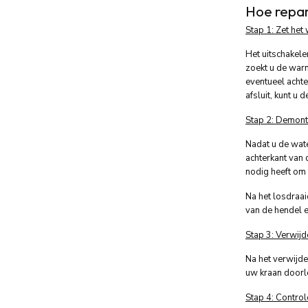
Hoe repa
Stap 1: Zet het 
Het uitschakele
zoekt u de war
eventueel achte
afsluit, kunt u 
Stap 2: Demont
Nadat u de wate
achterkant van 
nodig heeft om 
Na het losdraai
van de hendel e
Stap 3: Verwijd
Na het verwijde
uw kraan doorle
Stap 4: Contro