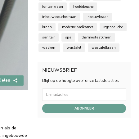
fonteinkraan
hoofddouche
inbouw douchekraan
inbouwkraan
kraan
moderne badkamer
regendouche
sanitair
spa
thermostaatkraan
waskom
wastafel
wastafelkraan
NIEUWSBRIEF
Delen
Blijf op de hoogte over onze laatste acties
ABONNEER
n als de
es: ingebouwde