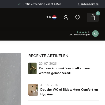
Gratis verzending vanaf €150
Klantenservice
0
EUR
8.7
272
beoordelingen
RECENTE ARTIKELEN
20-07-2026
Kan een inbouwkraan in elke muur
worden gemonteerd?
31-05-2026
Douche WC of Bidet: Meer Comfort en
Hygiëne