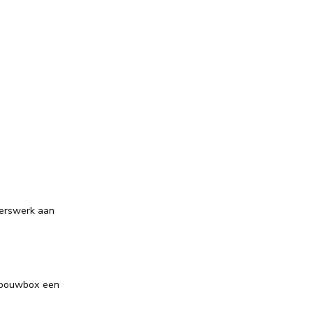
terswerk aan
Inbouwbox een
n