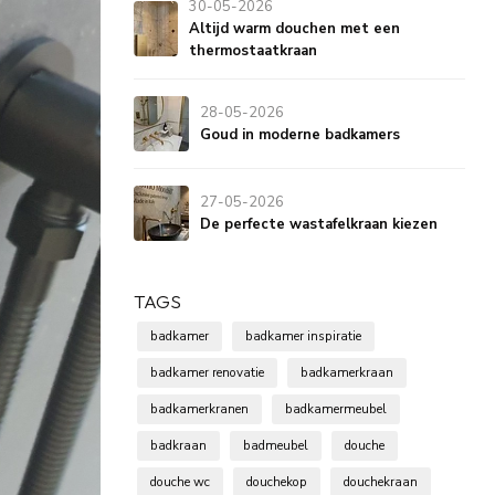
30-05-2026
Altijd warm douchen met een
thermostaatkraan
28-05-2026
Goud in moderne badkamers
27-05-2026
De perfecte wastafelkraan kiezen
TAGS
badkamer
badkamer inspiratie
badkamer renovatie
badkamerkraan
badkamerkranen
badkamermeubel
badkraan
badmeubel
douche
douche wc
douchekop
douchekraan