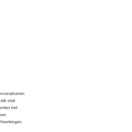
ersonaliseren
elk stuk
enten het
 een
afwerkingen,