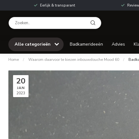
Eerlijk & transparant
Review
Alle categorieën
Badkamerideeën
Advies
Kl
Home
/
Waarom daarvoor te kiezen inbouwdouche Mood 60
/
Badk
20
JAN
2023