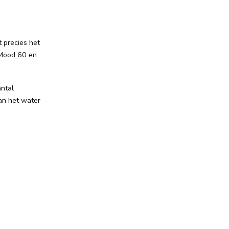
t precies het
 Mood 60 en
antal
an het water