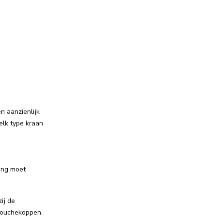
n aanzienlijk
elk type kraan
ing moet
ij de
 douchekoppen.