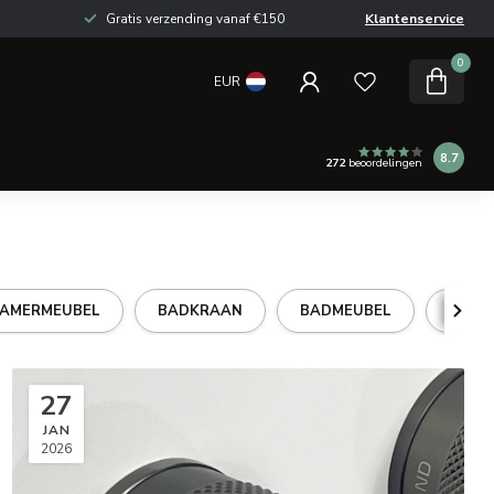
Gratis verzending vanaf €150
Klantenservice
0
EUR
8.7
272
beoordelingen
AMERMEUBEL
BADKRAAN
BADMEUBEL
DOUC
27
JAN
2026