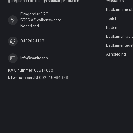
geregistreerde design sanitair producten.
Wastafels
Badkamermeub
Dragonder 32C
Toilet
5555 XZ Valkenswaard
Nederland
Baden
Badkamer radia
0402024112
Badkamer tege
Aanbieding
info@sanitear.nl
KVK nummer:
63514818
btw-nummer:
NL002415984B28