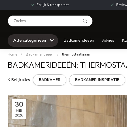
Eerlijk & transparant
Review
Alle categorieën
Badkamerideeën
Advies
Kl
Home
/
Badkamerideeën
/
thermostaatkraan
BADKAMERIDEEËN: THERMOST
Bekijk alles
BADKAMER
BADKAMER INSPIRATIE
30
MEI
2026