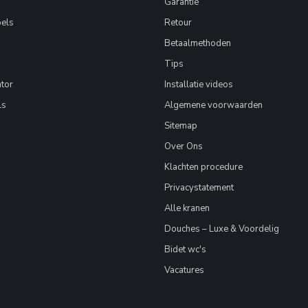
Garantie
els
Retour
Betaalmethoden
Tips
tor
Installatie videos
ls
Algemene voorwaarden
Sitemap
Over Ons
Klachten procedure
Privacystatement
Alle kranen
Douches – Luxe & Voordelig
Bidet wc's
Vacatures