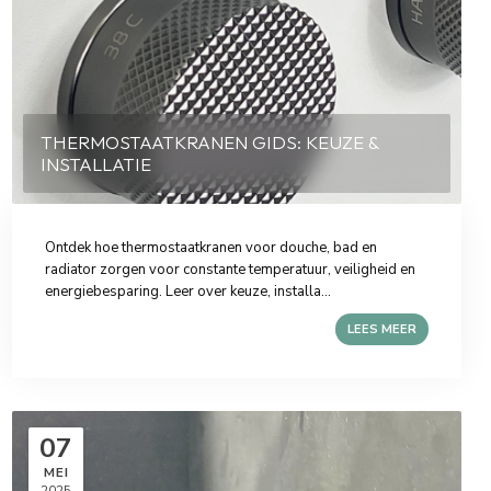
THERMOSTAATKRANEN GIDS: KEUZE &
INSTALLATIE
Ontdek hoe thermostaatkranen voor douche, bad en
radiator zorgen voor constante temperatuur, veiligheid en
energiebesparing. Leer over keuze, installa...
LEES MEER
07
MEI