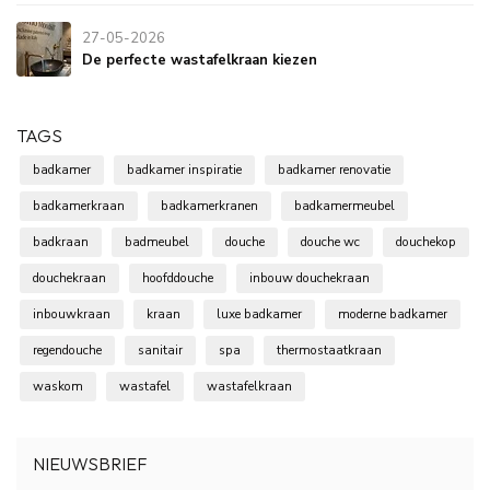
27-05-2026
De perfecte wastafelkraan kiezen
TAGS
badkamer
badkamer inspiratie
badkamer renovatie
badkamerkraan
badkamerkranen
badkamermeubel
badkraan
badmeubel
douche
douche wc
douchekop
douchekraan
hoofddouche
inbouw douchekraan
inbouwkraan
kraan
luxe badkamer
moderne badkamer
regendouche
sanitair
spa
thermostaatkraan
waskom
wastafel
wastafelkraan
NIEUWSBRIEF